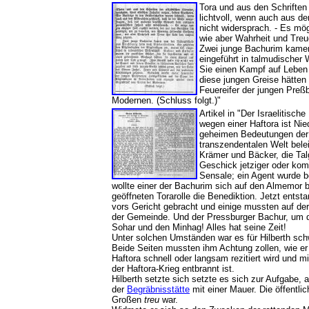
Tora und aus den Schriften 
lichtvoll, wenn auch aus d
nicht widersprach. - Es mög
wie aber Wahrheit und Treu
Zwei junge Bachurim kame
eingeführt in talmudischer
Sie einen Kampf auf Leben
diese jungen Greise hätten
Feuereifer der jungen Preß
Modernen. (Schluss folgt.)"
Artikel in "Der Israelitis
wegen einer Haftora ist Ni
geheimen Bedeutungen der S
transzendentalen Welt bele
Krämer und Bäcker, die Tal
Geschick jetziger oder kom
Sensale; ein Agent wurde b
wollte einer der Bachurim sich auf den Almemor b
geöffneten Torarolle die Benediktion. Jetzt ents
vors Gericht gebracht und einige mussten auf der 
der Gemeinde. Und der Pressburger Bachur, um den 
Sohar und den Minhag! Alles hat seine Zeit!
Unter solchen Umständen war es für Hilberth schwe
Beide Seiten mussten ihm Achtung zollen, wie er 
Haftora schnell oder langsam rezitiert wird und m
der Haftora-Krieg entbrannt ist.
Hilberth setzte sich setzte es sich zur Aufgabe, 
der
Begräbnisstätte
mit einer Mauer. Die öffentli
Großen
treu
war.