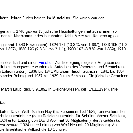
hörte, lebten Juden bereits im
Mittelalter
. Sie waren von der
genannt. 1748 gab es 15 jüdische Haushaltungen mit zusammen 76
, der als Nachkomme des berühmten Rabbi Meier von Rothenburg galt.
nsgesamt 1.540 Einwohnern), 1824 171 (10,3 % von 1.667), 1843 195 (11,0
n 1.857), 1880 196 (9,3 % von 2.111), 1900 163 (8,8 % von 1.859), 1910
rituelles Bad und einen
Friedhof
. Zur Besorgung religiöser Aufgaben der
estellt beziehungsweise wurden die Aufgaben des Vorbetens und Schächtens
nen Lehrern unten): 1839 bis 1841 Abraham Hirsch Gutmann, 1841 bis 1864
Alexander Roberg und 1937 bis 1939 Justin Schloss. Die jüdische Gemeinde
Martin Laub (geb. 5.9.1892 in Gleicherwiesen, gef. 14.11.1914). Ihre
Stadt.
rfer, David Wolf, Nathan Ney (bis zu seinem Tod 1929), ein weiterer Herr
ule unterrichtete (dazu Religionsunterricht für Schüler höherer Schulen),
924 unter Leitung von David Wolf mit 30 Mitgliedern), der
Israelitische
ra Neorim (
1924 unter Leitung von Wolf Neu mit 20 Mitgliedern). An
ie Israelitische Volkschule 10 Schüler.