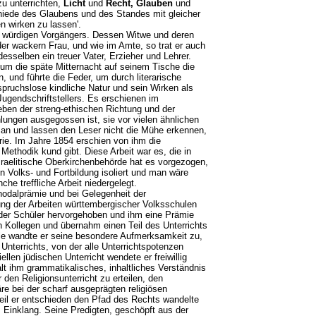
u unterrichten,
Licht
und
Recht, Glauben
und
chiede des Glaubens und des Standes mit gleicher
n wirken zu lassen'.
s würdigen Vorgängers. Dessen Witwe und deren
der wackern Frau, und wie im Amte, so trat er auch
sselben ein treuer Vater, Erzieher und Lehrer.
m die späte Mitternacht auf seinem Tische die
und führte die Feder, um durch literarische
spruchslose kindliche Natur und sein Wirken als
Jugendschriftstellers. Es erschienen im
eben der streng-ethischen Richtung und der
lungen ausgegossen ist, sie vor vielen ähnlichen
t an und lassen den Leser nicht die Mühe erkennen,
rie. Im Jahre 1854 erschien von ihm die
Methodik kund gibt. Diese Arbeit war es, die in
sraelitische Oberkirchenbehörde hat es vorgezogen,
n Volks- und Fortbildung isoliert und man wäre
e treffliche Arbeit niedergelegt.
nodalprämie und bei Gelegenheit der
ung der Arbeiten württembergischer Volksschulen
 der Schüler hervorgehoben und ihm eine Prämie
hen Kollegen und übernahm einen Teil des Unterrichts
ule wandte er seine besondere Aufmerksamkeit zu,
Unterrichts, von der alle Unterrichtspotenzen
llen jüdischen Unterricht wendete er freiwillig
lt ihm grammatikalisches, inhaltliches Verständnis
 den Religionsunterricht zu erteilen, den
äre bei der scharf ausgeprägten religiösen
n weil er entschieden den Pfad des Rechts wandelte
em Einklang. Seine Predigten, geschöpft aus der