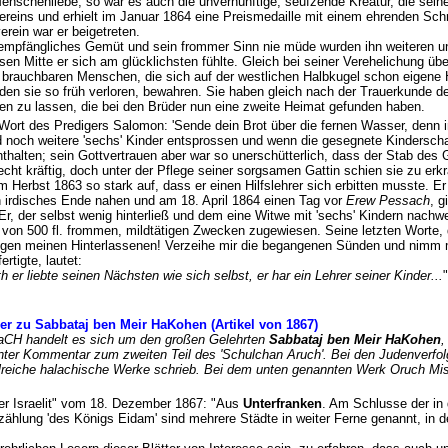
nschenliebe, so war es auch die unvernünftige, seufzende Kreatur, die seine
vereins und erhielt im Januar 1864 eine Preismedaille mit einem ehrenden Sch
rein war er beigetreten.
 empfängliches Gemüt und sein frommer Sinn nie müde wurden ihn weiteren u
ssen Mitte er sich am glücklichsten fühlte. Gleich bei seiner Verehelichung übe
zu brauchbaren Menschen, die sich auf der westlichen Halbkugel schon eigen
 den sie so früh verloren, bewahren. Sie haben gleich nach der Trauerkunde de
men zu lassen, die bei den Brüder nun eine zweite Heimat gefunden habe
Wort des Predigers Salomon: 'Sende dein Brot über die fernen Wasser, denn in
d noch weitere 'sechs' Kinder entsprossen und wenn die gesegnete Kindersch
thalten; sein Gottvertrauen aber war so unerschütterlich, dass der Stab des 
cht kräftig, doch unter der Pflege seiner sorgsamen Gattin schien sie zu erkrä
m Herbst 1863 so stark auf, dass er einen Hilfslehrer sich erbitten musste. Er
n irdisches Ende nahen und am 18. April 1864 einen Tag vor
Erew Pessach
, g
Er, der selbst wenig hinterließ und dem eine Witwe mit 'sechs' Kindern nachwei
on 500 fl. frommen, mildtätigen Zwecken zugewiesen. Seine letzten Worte, die
egen meinen Hinterlassenen! Verzeihe mir die begangenen Sünden und nimm 
ertigte, lautet:
h er liebte seinen Nächsten wie sich selbst, er har ein Lehrer seiner Kinder...
ger zu Sabbataj ben Meir HaKohen (Artikel von 1867)
aCH handelt es sich um den großen Gelehrten
Sabbataj ben Meir HaKohen
,
nter Kommentar zum zweiten Teil des 'Schulchan Aruch'. Bei den Judenverfolg
ahlreiche halachische Werke schrieb. Bei dem unten genannten Werk Oruch Mi
 "Der Israelit" vom 18. Dezember 1867: "Aus
Unterfranken
. Am Schlusse der in 
ählung 'des Königs Eidam' sind mehrere Städte in weiter Ferne genannt, in d