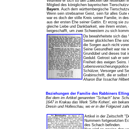
Widmete er sich so den Zwecken der rettenden Me
Mitglied des königlichen bayerischen Tierschutz
Bayern
. Auch dem württembergische Tierschutzve
Wenn sein strebsamer Geist, sein für alles Gute
war es doch der stille Kreis seiner Familie, in de
aus der ersten Ehe seiner Gattin. Er erzog sie 
gleiche Liebe und Dankbarkeit, wie ihrem ersten,
beigeschafft, um zwei Schwestern zu sich kom
Da bewahrheitete sich das 
Seiner glücklichen Ehe sin
die Sorgen auch nicht voren
Seine Gesundheit war nie re
Grundübel und dieses trat i
Geduld. Getrost sah er sei
Freiheit des ewigen Seins. 
Lebensversicherungspolice v
Schützer, Versorger und S
Grabinschrift, die er selbst f
Aharon Bar Issachar Hilbert
Beziehungen der Familie des Rabbiners Ellin
Bei dem im Artikel genannten "Schach" bzw. Sch
1647 in Krakau das Werk 'Sifte Kohen', ein bekan
Dresin und Holleschau, wo er in der Folgezeit z
Artikel in der Zeitschrift
Nummern fortgesetzten Erz
des Schach befinden.