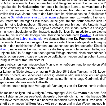
und Mitschüler wurde. Den hebräischen und Religionsunterricht erhielt er von 
ungsurkunden in
Neckarsulm
nicht mehr befriedigen konnte, so wanderte er i
rn zu schöpfen aus dem 'Brunnen des Lebendigen'. Nachdem er die Schule sei
erblieb dort zwei Jahre, setzte den Unterricht im Hebräischen bei Schullehrer 
nigliche
Schullehrerseminar zu Esslingen
aufgenommen zu werden. Hier ging 
en Unterricht und regen Fleiß rasch; seine gemütreiche Natur schloss sich 
war ihm eine Lieblingsbeschäftigung und darum zog ihn auch die Unterrichtsw
des trefflichen Liebmann (
= Leopold Liebmann, Waisenhausvater in Esslinge
der ihn nach abgelaufener Seminarzeit, nach Schloss Schmiedelfeld, wo Liebm
erweilte, bis er von der königlichen Oberschulbehörde nach
Bonfeld
, Dekanats
abinatsbezirke
Lehrensteinsfeld
, wo damals
Rabbiner Dr. Frankfurter
nunmehr
zter wurde. Dessen leutseligem Umgange verdankte er viele geistige Anregun
 sich in den rabbinischen Schriften umzusehen und an ihrer scharfen Dialek
dheim
, nahe seiner Heimat, wo er nur die Religionsschule zu leiten hatte, wod
hjahre 1840 in Stuttgart mit sehr gutem Erfolge erstand. Nach erstandener Di
anzösischen soweit, dass er dasselbe geläufig schreiben und sprechen konnt
eburg in Verkehr trat und ersterer
em strebsamen kenntnissreichen Manne einen größeren und lohnenderen Wirk
ndliche Wendung in seinem Leben ein.
cher Lehrer in Niederstetten, er lag im Frühjahre 1841 dem Typhus, im 31. Lebe
t des Körpers, an Gaben des Geistes; liebenswürdig, war er geliebt und geach
fte Schule; betrauert von der Gemeinde, weinte ihm eine junge Gattin mit 'dre
olger dieses Mannes wurde
Hilberth
.
 seinem ersten religiösen Vortrage als Vorsänger von der Kanzel herab verlese
che meinen seligen und würdigen Amtsvorgänger
A.H. Gutmann
aus dem Scho
und liebte, in die bessere Welt abberufen, bewarb ich mich um die hiesige St
teren Bewerbern haben mich die höheren Behörden hierher bestellt. Von dem T
sheit
zu erlangen,
Willensfestigkeit
zu erringen und in den Wegen meines hi