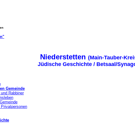
gen
on"
Niederstetten
(Main-Tauber-Krei
Jüdische Geschichte / Betsaal/Synag
e
chen Gemeinde
 und Rabbiner
nsleben
r Gemeinde
 Privatpersonen
ichte