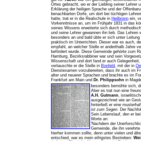
Ortes gebracht, wo er der Liebling seiner Lehrer 
Erklärung der heiligen Sprache und der Offenbar
benachbarten Dorfe, um dort bei tüchtigen Lehre
hatte, trat er in die Realschule in
Heilbronn
ein, v
Vorkenntnisse an, um im Frühjahr 1831 in das kö
seines Wissens erweiterte sich durch methodisch
und seine Lehrer gewannen ihn lieb. Das Lehren 
besonders an und bald übte er sich unter Leitung 
praktisch im Unterrichten. Dieser war es auch, 
empfahl, an welcher Stelle er anderthalb Jahre v
befördert wurde. Diese Gemeinde gehörte zum R
Hamburg, Bezirksrabbiner war und sein Vorgeset
Wissenschaft und dort fand er auch Gelegenheit,
vertauschte er die Stelle in
Bonfeld
, mit der in
Oe
Dienstexamen vorzubereiten, dass ihr auch im Frü
alter und neuerer Sprachen und brachte es im Fr
Frankfurt am Main und
Dr. Philippsohn
in Magd
besonders bemühte sich, d
Aber es trat nun eine freu
A.H. Gutmann
, israelitis
ausgezeichnet wie an Gestal
hinterließ er eine musterha
ist zum Segen
. Der Nachf
Sein Lebenslauf, den er bei
Worte an:
'Nachdem der Unerforschli
Gemeinde, die ihn verehrte 
hierher kommen sollte, denn unter vielen und äl
entschied, war es mein eifrigstes Bestreben:
Wei