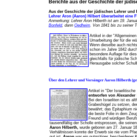
Berichte aus der Geschichte der jüd
Aus der Geschichte der jüdischen Lehrer und
Lehrer Aron (Aaron) Hilbert überarbeitet eine
Anmerkung: Lehrer Aron Hilberth ist am 19. Janu
Bonfeld
, dann
Oedheim
. Von 1841 bis zu seiner 
Artikel in der "Allgemeine
Umarbeitung der für die w
Wenn dieselbe auch nichts 
schon im Jahre 1842 durch
besondere Auflage für dies
gleichfalls für jüdische Sc
Herausgabe solcher Schulb
Über den Lehrer und Vorsänger Aaron Hilberth (geb
Artikel in "Der Israelitisch
entworfen von Alexander 
Bei den Israeliten ist es a
Grabeshügel zu setzen, de
bewährt; das Epitaphium ni
die beste Folie in dem Zeu
Freund und würdigen Berufs
tausendfältig der Scholle entsprossen, die seinen
Aaron Hilberth,
wurde geboren am 27. Januar 1
Verhältnissen konnte der Erwerb sie nie vom Pfa
gut ist.
Aaron
war ein gutmütiger, bescheidener K