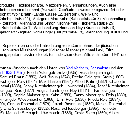
produkte, Textilgeschäfte, Metzgereien, Viehhandlungen. Auch eine
etrieben sind bekannt (Auswahl; Gebäude teilweise kriegszerstört oder
schaft Wolf Braun (Lange Gasse 12, zerstört), Wein- und
Bahnhofstraße 11), Metzgerei Max Kahn (Bahnhofstraße 8), Viehhandlung
 zerstört), Viehhandlung Simon Kirchheimer (Frickentalstraße 25),
er (Bahnhofstraße 1), Weinhandlung Hermann Ney (Brunnenstraße 3,
geschäft Siegfried Schlesinger (Hauptstraße 18), Viehhandlung Julius und
 Repressalien und der Entrechtung verließen mehrere der jüdischen
 schweren Misshandlungen jüdischer Männer (Michael Levi, Fritz
Wenig später mussten die letzten jüdischen Geschäfte schließen. 1941 und
kommen
(Angaben nach den Listen von
Yad Vashem, Jerusalem
und den
and 1933-1945
"): Frieda Adler geb. Selz (1905), Rosa Benjamin geb.
, Samuel Braun (1886), Wolf Braun (1874), Recha Gold geb. Stern (1865),
sch geb. Reis (1864), Max Hänlein (1864), Albert Kahn (1882), Charlotte
nthal (1888), Jenny Kirchheimer geb. Löwenthal (1884), Josef Kirchheimer
us geb. Reis (1872), Regina Lemle geb. Ney (1884), Else Levi geb.
n (1893), Sophie Mainzer geb. Kahn (1889), Fanny Mayer geb. Reis (1889),
mer geb. Wiesenbacher (1888), Emil Reis (1930), Frieda Reis (1894),
1890), Gerson Rosenthal (1879), Jakob Rosenthal (1889), Moses Rosenthal
), Lina Schlossberger (1892), Rosa Schlossberger (1895), Henriette
, Mathilde Stein geb. Löwenstein (1883), David Stern (1869), Albert
(1896).