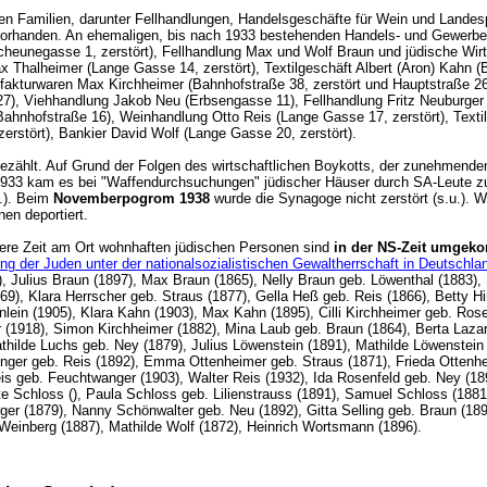
en Familien, darunter Fellhandlungen, Handelsgeschäfte für Wein und Landes
 vorhanden. An ehemaligen, bis nach 1933 bestehenden Handels- und Gewerbeb
cheunegasse 1, zerstört), Fellhandlung Max und Wolf Braun und jüdische Wirt
halheimer (Lange Gasse 14, zerstört), Textilgeschäft Albert (Aron) Kahn (
akturwaren Max Kirchheimer (Bahnhofstraße 38, zerstört und Hauptstraße 26,
r.27), Viehhandlung Jakob Neu (Erbsengasse 11), Fellhandlung Fritz Neuburg
Bahnhofstraße 16), Weinhandlung Otto Reis (Lange Gasse 17, zerstört), Textil
erstört), Bankier David Wolf (Lange Gasse 20, zerstört).
zählt. Auf Grund der Folgen des wirtschaftlichen Boykotts, der zunehmenden
1933 kam es bei "Waffendurchsuchungen" jüdischer Häuser durch SA-Leute zu
.). Beim
Novemberpogrom 1938
wurde die Synagoge nicht zerstört (s.u.). 
onen deportiert.
gere Zeit am Ort wohnhaften jüdischen Personen sind
in der NS-Zeit umge
g der Juden unter der nationalsozialistischen Gewaltherrschaft in Deutschl
4), Julius Braun (1897), Max Braun (1865), Nelly Braun geb. Löwenthal (1883)
), Klara Herrscher geb. Straus (1877), Gella Heß geb. Reis (1866), Betty Hir
ein (1905), Klara Kahn (1903), Max Kahn (1895), Cilli Kirchheimer geb. Rose
 (1918), Simon Kirchheimer (1882), Mina Laub geb. Braun (1864), Berta Lazar
athilde Luchs geb. Ney (1879), Julius Löwenstein (1891), Mathilde Löwenstei
nger geb. Reis (1892), Emma Ottenheimer geb. Straus (1871), Frieda Ottenhei
Reis geb. Feuchtwanger (1903), Walter Reis (1932), Ida Rosenfeld geb. Ney (
e Schloss (), Paula Schloss geb. Lilienstrauss (1891), Samuel Schloss (1881
r (1879), Nanny Schönwalter geb. Neu (1892), Gitta Selling geb. Braun (1896)
osalie Weinberg (1887), Mathilde Wolf (1872), Heinrich Wortsmann 