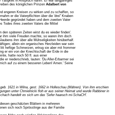
 Tätigkeit in Anspruch nahm. Er war langjähriges
reiben des königlichen Prinzen
Adalbert von
nd engeren Kreisen zu wirken und zu schaffen, so
rnahm er die Vaterpflichten über die 'drei'' Knaben
e Heerde gegründet haben und dem zweiten Vater
s Todes ihres zweiten Vaters die Mittel
n.
 den späteren Zeiten wirst du es wieder finden'.
ar ihm viele Freuden machte, so waren ihm doch
Glaubens ihm über alle Mühseligkeiten hinüberhalf.
ftigen; allein ein organisches Herzleiden war sein
 litt heftige Schmerzen, ertrug sie aber mit frommer
ing er ein von der Knechtschaft der Erde in die
nte, hatte noch 50 fl. aus einer
 er niederschrieb, lauten: 'Du Aller-Erbarmer sei
mich auf zu einem besseren Leben! Amen.' Seine
"
 geb. 1621 in Wilna, gest. 1662 in Holleschau (Mähren). Von ihm erschien
ungen unter Chmielnicki floh er aus seiner Heimat und wurde Rabbiner in
schach handelt es sich um das 'Sefer haaruch mi-SchaCH'.
diesen geschätzten Blättern in mehreren
enen sich noch Sprösslinge aus der Familie