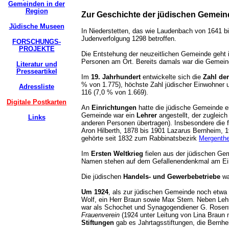
Gemeinden in der
Region
Zur Geschichte der jüdischen Gemein
Jüdische Museen
In Niederstetten, das wie Laudenbach von 1641 bi
Judenverfolgung 1298 betroffen.
FORSCHUNGS-
PROJEKTE
Die Entstehung der neuzeitlichen Gemeinde geht i
Personen am Ort. Bereits damals war die Gemei
Literatur und
Presseartikel
Im
19. Jahrhundert
entwickelte sich die
Zahl de
% von 1.775), höchste Zahl jüdischer Einwohner 
Adressliste
116 (7,0 % von 1.669).
Digitale Postkarten
An
Einrichtungen
hatte die jüdische Gemeinde ei
Gemeinde war ein
Lehrer
angestellt, der zugleic
Links
anderen Personen übertragen). Insbesondere die f
Aron Hilberth, 1878 bis 1901 Lazarus Bernheim, 
gehörte seit 1832 zum Rabbinatsbezirk
Mergenth
Im
Ersten Weltkrieg
fielen aus der jüdischen Gem
Namen stehen auf dem Gefallenendenkmal am Ein
Die jüdischen
Handels- und Gewerbebetriebe
wa
Um 1924
, als zur jüdischen Gemeinde noch etwa 
Wolf, ein Herr Braun sowie Max Stern. Neben Lehre
war als Schochet und Synagogendiener G. Rosenth
Frauenverein
(1924 unter Leitung von Lina Braun m
Stiftungen
gab es Jahrtagsstiftungen, die Bernhe