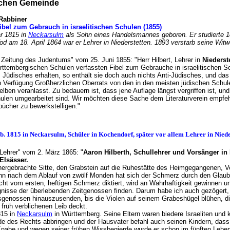
ischen Gemeinde
 Rabbiner
 Fibel zum Gebrauch in israelitischen Schulen (1855)
ar 1815 in
Neckarsulm
als Sohn eines Handelsmannes geboren. Er studierte 1
Tod am 18. April 1864 war er Lehrer in Niederstetten. 1893 verstarb seine Wit
n Zeitung des Judentums" vom 25. Juni 1855: "Herr Hilbert, Lehrer in
Niederst
ürttembergischen Schulen verfassten Fibel zum Gebrauche in israelitischen 
Jüdisches erhalten, so enthält sie doch auch nichts Anti-Jüdisches, und das i
 Verfügung Großherzlichen Oberrats von den in den meisten jüdischen Schule
elben veranlasst. Zu bedauern ist, dass jene Auflage längst vergriffen ist, un
hulen umgearbeitet sind. Wir möchten diese Sache dem Literaturverein empfehlen
ücher zu bewerkstelligen."
. 1815 in Neckarsulm, Schüler in Kochendorf, später vor allem Lehrer in Niede
e Lehrer" vom 2. März 1865: "
Aaron Hilberth, Schullehrer und Vorsänger in 
Elsässer.
lthergebrachte Sitte, den Grabstein auf die Ruhestätte des Heimgegangenen, Ve
nn nach dem Ablauf von zwölf Monden hat sich der Schmerz durch den Glauben
cht vom ersten, heftigen Schmerz diktiert, wird an Wahrhaftigkeit gewinnen u
gnisse der überlebenden Zeitgenossen finden. Darum habe ich auch gezögert, 
genossen hinauszusenden, bis die Violen auf seinem Grabeshügel blühen, die
 früh verblichenen Leib deckt.
815 in
Neckarsulm
in Württemberg. Seine Eltern waren biedere Israeliten und 
de des Rechts abbringen und der Hausvater befahl auch seinen Kindern, dass
nabe und wegen seiner frühen Wissbegierde wurde er schon im fünften Lebensja