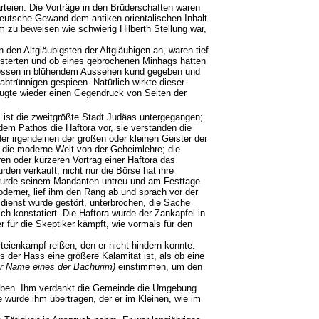
arteien. Die Vorträge in den Brüderschaften waren
eutsche Gewand dem antiken orientalischen Inhalt
um zu beweisen wie schwierig Hilberth Stellung war,
n den Altgläubigsten der Altgläubigen an, waren tief
isterten und ob eines gebrochenen Minhags hätten
enossen in blühendem Aussehen kund gegeben und
btrünnigen gespieen. Natürlich wirkte dieser
zeugte wieder einen Gegendruck von Seiten der
 ist die zweitgrößte Stadt Judäas untergegangen;
dem Pathos die Haftora vor, sie verstanden die
 irgendeinen der großen oder kleinen Geister der
r die moderne Welt von der Geheimlehre; die
n oder kürzeren Vortrag einer Haftora das
en verkauft; nicht nur die Börse hat ihre
r wurde seinem Mandanten untreu und am Festtage
derner, lief ihm den Rang ab und sprach vor der
sdienst wurde gestört, unterbrochen, die Sache
ch konstatiert. Die Haftora wurde der Zankapfel in
r für die Skeptiker kämpft, wie vormals für den
rteienkampf reißen, den er nicht hindern konnte.
 der Hass eine größere Kalamität ist, als ob eine
er Name eines der Bachurim)
einstimmen, um den
ben. Ihm verdankt die Gemeinde die Umgebung
e wurde ihm übertragen, der er im Kleinen, wie im