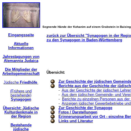
Segnende Hände der Kohanim auf einem Grabstein in Baisin
Eingangsseite
zurück zur Übersicht "Synagogen in der Regi
zu den Synagogen in Baden-Württemberg
Aktuelle
Informationen
Jahrestagungen von
Alemannia Judaica
Die Mitglieder der
Übersicht:
Arbeitsgemeinschaft
Zur Geschichte der jüdischen Gemeind
Jüdische
Friedhöfe
Berichte aus der Geschichte der jüdis
-
Aus der Geschichte der jüdischen Lehrer
(Frühere und
-
Aus dem jüdischen Gemeinde- und Verei
bestehende)
-
Berichte zu einzelnen Personen aus de
Synagogen
-
Anzeigen jüdischer Gewerbebetriebe und
Zur Geschichte der Synagoge
Übersicht: Jüdische
Kulturdenkmale in
Fotos / Darstellungen
der Region
Erinnerungsarbeit vor Ort - einzelne Ber
Links und Literatur
Bestehende
jüdische