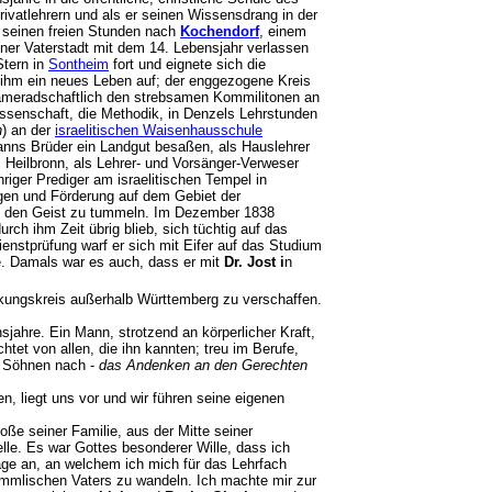
Privatlehrern und als er seinen Wissensdrang in der
n seinen freien Stunden nach
Kochendorf
, einem
ner Vaterstadt mit dem 14. Lebensjahr verlassen
Stern in
Sontheim
fort und eignete sich die
ihm ein neues Leben auf; der enggezogene Kreis
kameradschaftlich den strebsamen Kommilitonen an
issenschaft, die Methodik, in Denzels Lehrstunden
n
) an der
israelitischen Waisenhausschule
anns Brüder ein Landgut besaßen, als Hauslehrer
 Heilbronn, als Lehrer- und Vorsänger-Verweser
iger Prediger am israelitischen Tempel in
gen und Förderung auf dem Gebiet der
tik den Geist zu tummeln. Im Dezember 1838
urch ihm Zeit übrig blieb, sich tüchtig auf das
enstprüfung warf er sich mit Eifer auf das Studium
e. Damals war es auch, dass er mit
Dr. Jost i
n
ungskreis außerhalb Württemberg zu verschaffen.
nsjahre. Ein Mann, strotzend an körperlicher Kraft,
tet von allen, die ihn kannten; treu im Berufe,
i' Söhnen nach -
das Andenken an den Gerechten
n, liegt uns vor und wir führen seine eigenen
ße seiner Familie, aus der Mitte seiner
elle. Es war Gottes besonderer Wille, dass ich
age an, an welchem ich mich für das Lehrfach
mmlischen Vaters zu wandeln. Ich machte mir zur