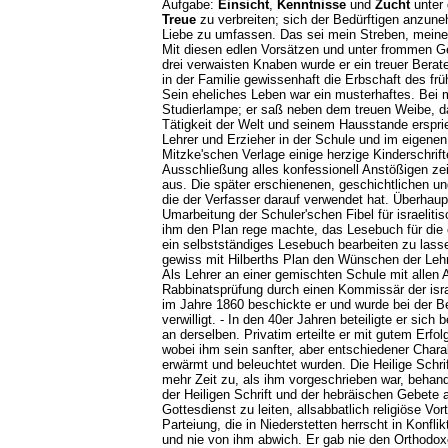
Aufgabe:
Einsicht
,
Kenntnisse
und
Zucht
unter 
Treue
zu verbreiten; sich der Bedürftigen anzun
Liebe zu umfassen. Das sei mein Streben, meine L
Mit diesen edlen Vorsätzen und unter frommen G
drei verwaisten Knaben wurde er ein treuer Berat
in der Familie gewissenhaft die Erbschaft des fr
Sein eheliches Leben war ein musterhaftes. Bei
Studierlampe; er saß neben dem treuen Weibe, da
Tätigkeit der Welt und seinem Hausstande ersprie
Lehrer und Erzieher in der Schule und im eigenen
Mitzke'schen Verlage einige herzige Kinderschrif
Ausschließung alles konfessionell Anstößigen zei
aus. Die später erschienenen, geschichtlichen un
die der Verfasser darauf verwendet hat. Überhaup
Umarbeitung der Schuler'schen Fibel für israeliti
ihm den Plan rege machte, das Lesebuch für die e
ein selbstständiges Lesebuch bearbeiten zu lasse
gewiss mit Hilberths Plan den Wünschen der Lehre
Als Lehrer an einer gemischten Schule mit allen 
Rabbinatsprüfung durch einen Kommissär der isra
im Jahre 1860 beschickte er und wurde bei der B
verwilligt. - In den 40er Jahren beteiligte er sic
an derselben. Privatim erteilte er mit gutem Er
wobei ihm sein sanfter, aber entschiedener Chara
erwärmt und beleuchtet wurden. Die Heilige Schrif
mehr Zeit zu, als ihm vorgeschrieben war, behand
der Heiligen Schrift und der hebräischen Gebete a
Gottesdienst zu leiten, allsabbatlich religiöse V
Parteiung, die in Niederstetten herrscht in Konfli
und nie von ihm abwich. Er gab nie den Orthodo