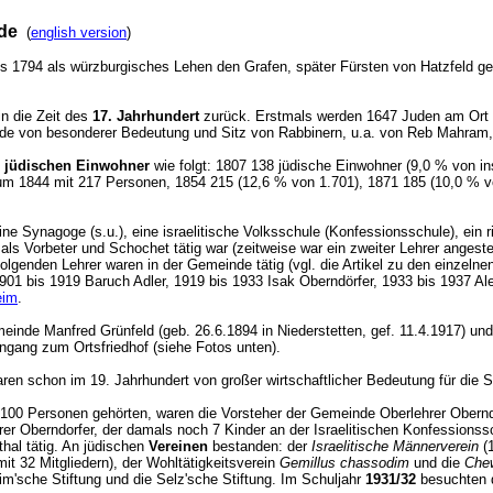
de
(
english version
)
s 1794 als würzburgisches Lehen den Grafen, später Fürsten von Hatzfeld ge
n die Zeit des
17. Jahrhundert
zurück. Erstmals werden 1647 Juden am Ort 
nde von besonderer Bedeutung und Sitz von Rabbinern, u.a. von Reb Mahram
r jüdischen Einwohner
wie folgt: 1807 138 jüdische Einwohner (9,0 % von i
um 1844 mit 217 Personen, 1854 215 (12,6 % von 1.701), 1871 185 (10,0 % vo
ne Synagoge (s.u.), eine israelitische Volksschule (Konfessionsschule), ein 
h als Vorbeter und Schochet tätig war (zeitweise war ein zweiter Lehrer ang
olgenden Lehrer waren in der Gemeinde tätig (vgl. die Artikel zu den einzel
1901 bis 1919 Baruch Adler, 1919 bis 1933 Isak Oberndörfer, 1933 bis 1937 
eim
.
einde Manfred Grünfeld (geb. 26.6.1894 in Niederstetten, gef. 11.4.1917) und 
gang zum Ortsfriedhof (siehe Fotos unten).
ren schon im 19. Jahrhundert von großer wirtschaftlicher Bedeutung für die 
100 Personen gehörten, waren die Vorsteher der Gemeinde Oberlehrer Oberndö
r Oberndorfer, der damals noch 7 Kinder an der Israelitischen Konfessionssch
al tätig. An jüdischen
Vereinen
bestanden: der
Israelitische Männerverein
(1
it 32 Mitgliedern), der Wohltätigkeitsverein
Gemillus chassodim
und die
Chew
im'sche Stiftung und die Selz'sche Stiftung. Im Schuljahr
1931/32
besuchten d