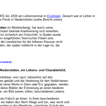
831 bis 1834 am Lehrerseminar in
Esslingen
. Danach war er Lehrer in
we Pesle in Niederstetten (siehe Bericht unten).
etten
(in Württemberg), hat durch seine
Schulen lobende Anerkennung sich erworben.
st sicherlich ein Fortschritt. In Baden wurde
n eingeführten Stern'schen Fibeln eine
d die Lesebücher für die höheren Klassen nicht
, der später vielleicht in der Lage ist, die
rstetten)
Niederstetten, ein Lebens- und Charakterbild,
rklärten, erst nach Jahresfrist auf den
 geklärt und die Verehrung für den Verblichenen
nd seine Worte in Stein oder Erz gegraben, werden
diese Blätter der Erinnerung an einen biederen
, ein Bild seines stillen, bescheidenen Lebens
kein Falsch an ihnen. In ihren bescheidenen
 sie halten des Herrn Wege und tun, was recht und
hre in die öffentliche, christliche Schule des