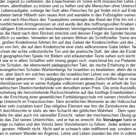
der Jugend zu verbreiten, die Erwachsenen im Sinne echt mosaischer Lehre z
ehmen, allenthalben zu trösten und zu helfen und alle Menschen ohne Unters
ebensaufgabe, solange der Gott alles Fleisches für gut findet mich auf Erde
ebeten betrat Hilberth sein neues Amt und wandelte in den Fußstapfen seine
er und nach Abschluss des Trauerjahres vereinigte das Band der Ehe ihn mit 
ühverblichenen Amtsgenossen an und wurde den drei hoffnungsvollen Knaben de
 mäßigem Einkommen und bescheidenen Vermögensverhältnissen brannte bis u
s die Hand nach dem Rocken streckte und dessen Finger die Spindel fassten, 
ßlich zu werden. Verweilen wir bei seinem Wirken als Schriftsteller. Seine an
, großen Kinderkreise führten ihn auf das Gebiet der Kinderschriften und des 
ten von ihm, die auf dem Kindertische eine stets willkommene Gabe bilden. N
chnet der echte volkstümliche Ton und der poetische Duft, der über die Erzäh
d geographischen Spiele mit Bildern und erläuternden Texte sehen sich leich
t war er in allem Schaffen sehr streng gegen sich, manchmal bis zur Pedante
sche Schulen, die ebensowohl pädagogischen Takt, als reiche Erfahrung in der 
vangelischen Schulen Württembergs für Israeliten zu bearbeiten; allein die i
n; aber durch ein solches wurden die israelitischen Lehrer von der allgemeine
r näher gekommen. - In pädagogischen und anderen Zeitschriften hat er manch
Altersklassen war er seiner Aufgabe vollkommen gewachsen; er erhielt die Sy
elitischen Oberkirchenbehörde von derselben einen Preis. Die erste Ausstell
eurteilung die hervortretende Rücksichtnahme auf das künftige Erwerbsleben
h bei der Errichtung einer gewerblichen Fortbildungsschule mit seinen christlic
folge Unterricht im Französischen. Dem erziehlichen Momente an der Volkssch
kter sehr zustatten kam! Das religiöse Element war ihm die Zentralsonne des 
t durchforschte er stets als den Schacht der göttlichen Wahrheit. - Dem spezie
elte ihn aber auch mit rationeller Einsicht; neben der mechanischen Übung ga
ls das Ziel seines Unterrichtes, und er hat es erreicht. Als
Vorsänger
hatte er
orträge zu halten und den Vorsitz beim Vorsteheramt zu führen. Jeder andere w
kt geraten. Hilberth nicht. Nicht weil er schwach oder indifferent war, sonder
xen in seinem Wandel ein Ärgernis, Lehre und Leben standen bei ihm in voll