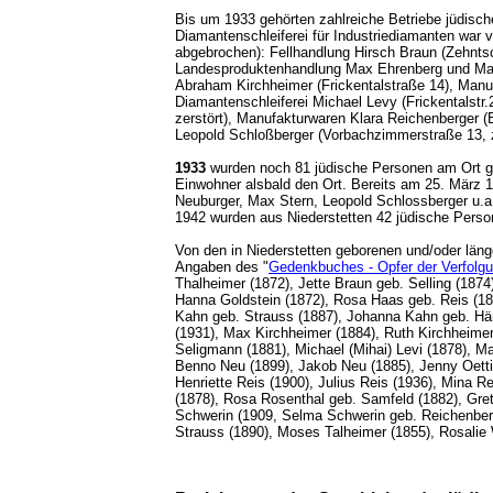
Bis um 1933 gehörten zahlreiche Betriebe jüdisch
Diamantenschleiferei für Industriediamanten war
abgebrochen): Fellhandlung Hirsch Braun (Zehnts
Landesproduktenhandlung Max Ehrenberg und Max T
Abraham Kirchheimer (Frickentalstraße 14), Manuf
Diamantenschleiferei Michael Levy (Frickentalst
zerstört), Manufakturwaren Klara Reichenberger (
Leopold Schloßberger (Vorbachzimmerstraße 13, z
1933
wurden noch 81 jüdische Personen am Ort ge
Einwohner alsbald den Ort. Bereits am 25. März 
Neuburger, Max Stern, Leopold Schlossberger u.a
1942 wurden aus Niederstetten 42 jüdische Pers
Von den in Niederstetten geborenen und/oder län
Angaben des "
Gedenkbuches - Opfer der Verfolgun
Thalheimer (1872), Jette Braun geb. Selling (187
Hanna Goldstein (1872), Rosa Haas geb. Reis (1869
Kahn geb. Strauss (1887), Johanna Kahn geb. Hänl
(1931), Max Kirchheimer (1884), Ruth Kirchheimer
Seligmann (1881), Michael (Mihai) Levi (1878), M
Benno Neu (1899), Jakob Neu (1885), Jenny Oetti
Henriette Reis (1900), Julius Reis (1936), Mina 
(1878), Rosa Rosenthal geb. Samfeld (1882), Gret
Schwerin (1909, Selma Schwerin geb. Reichenberge
Strauss (1890), Moses Talheimer (1855), R