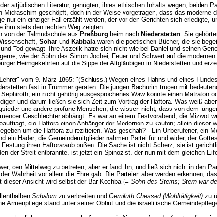
der altjüdischen Literatur, genügten, ihres ethischen Inhalts wegen, beiden P
en Midraschim geschöpft, doch in der Weise vorgetragen, dass das moderne d
e nur ein einziger Fall erzählt werden, der vor den Gerichten sich erledigte, 
e ihm stets den rechten Weg zeigten.
n von der Talmudschule aus
Preßburg
heim nach
Niederstetten
. Sie gehörte
 Wissenschaft,
Sohar
und
Kabbala
waren die poetischen Bücher, die sie bege
 und Tod gewagt. Ihre Aszetik hatte sich nicht wie bei Daniel und seinen G
 gerne, wie der Sohn des Simon Jochei, Feuer und Schwert auf die modernen a
burger Heimgekehrten auf die Sippe der Altgläubigen in Niederstetten und er
che Lehrer" vom 9. März 1865: "(Schluss.) Wegen eines Hahns und eines Hundes
ederstetten fast in Trümmer geraten. Die jungen Bachurim trugen mit bedeuten
ephiroth, ein nicht gehörig ausgesprochenes Waw konnte einen Matraton oder
idigen und darum ließen sie sich Zeit zum Vortrag der Haftora. Was weiß abe
gsieder und andere profane Menschen, die wissen nicht, dass von dem längere
mender Geschlechter abhängt. Es war an einem Festvorabend, die Mizwot wurd
eauftragt, die Haftora einen Anhänger der Modernen zu kaufen; allein diese
egeben um die Haftora zu rezitieren. Was geschah? - Ein Unberufener, ein Mo
tand ein Hader; die Gemeindemitglieder nahmen Partei für und wider, der Gotte
Festung ihren Haftoraraub büßen. Die Sache ist nicht Scherz, sie ist gerichtli
der Streit entbrannte, ist jetzt ein Spinozist, der nun mit dem gleichen Eife
r, den Mittelweg zu betreten, aber er fand ihn, und ließ sich nicht in den Pa
der Wahrheit vor allem die Ehre gab. Die Parteien aber werden erkennen, dass
it dieser Ansicht wird selbst der Bar Kochba (
= Sohn des Sterns; Stern war d
allenthalben
Schalom
zu verbreiten und
Gemiluth Chessed (Wohltätigkeit)
zu ü
che Armenpflege stand unter seiner Obhut und die israelitische Gemeindepfleg