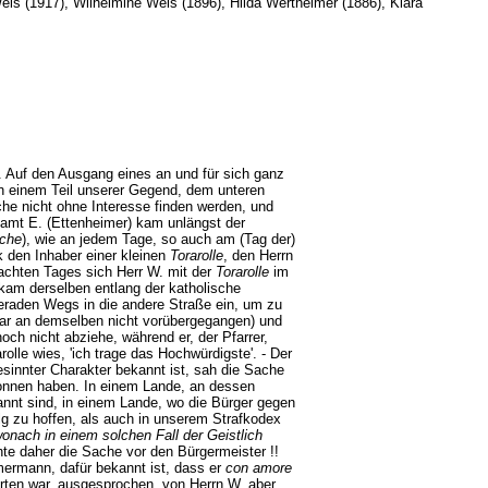
eis (1917), Wilhelmine Weis (1896), Hilda Wertheimer (1886), Klara
). Auf den Ausgang eines an und für sich ganz
in einem Teil unserer Gegend, dem unteren
che nicht ohne Interesse finden werden, und
ksamt E. (Ettenheimer) kam unlängst der
oche
), wie an jedem Tage, so auch am (Tag der)
 den Inhaber einer kleinen
Torarolle
, den Herrn
achten Tages sich Herr W. mit der
Torarolle
im
 kam derselben entlang der katholische
 geraden Wegs in die andere Straße ein, um zu
ar an demselben nicht vorübergegangen) und
och nicht abziehe, während er, der Pfarrer,
rolle wies, 'ich trage das Hochwürdigste'. - Der
gesinnter Charakter bekannt ist, sah die Sache
sonnen haben. In einem Lande, an dessen
nnt sind, in einem Lande, wo die Bürger gegen
g zu hoffen, als auch in unserem Strafkodex
nach in einem solchen Fall der Geistlich
chte daher die Sache vor den Bürgermeister !!
mermann, dafür bekannt ist, dass er
con amore
arten war, ausgesprochen, von Herrn W. aber