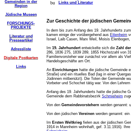
Gemeinden in der
Links und Literatur
Region
Jüdische Museen
Zur Geschichte der jüdischen Gemein
FORSCHUNGS-
PROJEKTE
In dem bis zum Anfang des 19. Jahrhunderts zum R
kamen einige der vorübergehend aus
Ettenheim
ve
Literatur und
Israel, Laib Casen, Marx Weil, Moisis Elenbogen, 
Presseartikel
Im
19. Jahrhundert
entwickelte sich die
Zahl de
Adressliste
286, 1836 275, 1839 289, 1855 Höchstzahl von 31
Familienvorsteher war zunächst vor allem als Vieh
Digitale Postkarten
Handelsgeschäfte am Ort.
Links
An
Einrichtungen
hatte die jüdische Gemeinde e
Straße) und ein rituelles Bad (lag in einer Que
Jüdinnen mitbenützt). Die Toten der Gemeinde w
Vorbeter und Schochet tätig war. Von den Lehrer
Anfang des 19. Jahrhunderts hatte die jüdische G
Gemeinde dem Rabbinatsbezirk
Schmieheim
zuge
Von den
Gemeindevorstehern
werden genannt: u
Von den jüdischen
Vereinen
werden genannt: ein
Im
Ersten Weltkrieg
fielen aus der jüdischen Geme
1914 in Mannheim wohnhaft, gef. 3.11.1916). Ih