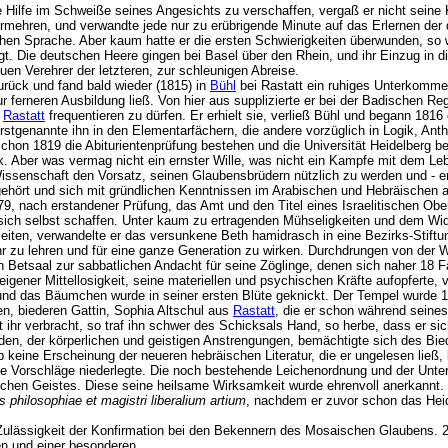
 Hilfe im Schweiße seines Angesichts zu verschaffen, vergaß er nicht seine 
rmehren, und verwandte jede nur zu erübrigende Minute auf das Erlernen der 
hen Sprache. Aber kaum hatte er die ersten Schwierigkeiten überwunden, so w
ngt. Die deutschen Heere gingen bei Basel über den Rhein, und ihr Einzug in di
euen Verehrer der letzteren, zur schleunigen Abreise.
zurück und fand bald wieder (1815) in
Bühl
bei Rastatt ein ruhiges Unterkomme
r ferneren Ausbildung ließ. Von hier aus supplizierte er bei der Badischen R
n
Rastatt
frequentieren zu dürfen. Er erhielt sie, verließ Bühl und begann 18
rstgenannte ihn in den Elementarfächern, die andere vorzüglich in Logik, An
schon 1819 die Abiturientenprüfung bestehen und die Universität Heidelberg be
. Aber was vermag nicht ein ernster Wille, was nicht ein Kampfe mit dem Le
ssenschaft den Vorsatz, seinen Glaubensbrüdern nützlich zu werden und - er
ehört und sich mit gründlichen Kenntnissen im Arabischen und Hebräischen au
79, nach erstandener Prüfung, das Amt und den Titel eines Israelitischen Ober
r sich selbst schaffen. Unter kaum zu ertragenden Mühseligkeiten und dem Wid
eiten, verwandelte er das versunkene Beth hamidrasch in eine Bezirks-Stiftu
r zu lehren und für eine ganze Generation zu wirken. Durchdrungen von der 
en Betsaal zur sabbatlichen Andacht für seine Zöglinge, denen sich naher 18
z eigener Mittellosigkeit, seine materiellen und psychischen Kräfte aufopferte,
und das Bäumchen wurde in seiner ersten Blüte geknickt. Der Tempel wurde 1
en, biederen Gattin, Sophia Altschul aus
Rastatt
, die er schon während seine
 ihr verbracht, so traf ihn schwer des Schicksals Hand, so herbe, dass er si
en, der körperlichen und geistigen Anstrengungen, bemächtigte sich des Bie
keine Erscheinung der neueren hebräischen Literatur, die er ungelesen ließ, ke
achte Vorschläge niederlegte. Die noch bestehende Leichenordnung und der Unte
chen Geistes. Diese seine heilsame Wirksamkeit wurde ehrenvoll anerkannt.
s philosophiae et magistri liberalium artium
, nachdem er zuvor schon das Heid
 Zulässigkeit der Konfirmation bei den Bekennern des Mosaischen Glaubens. 
llen und einer besonderen