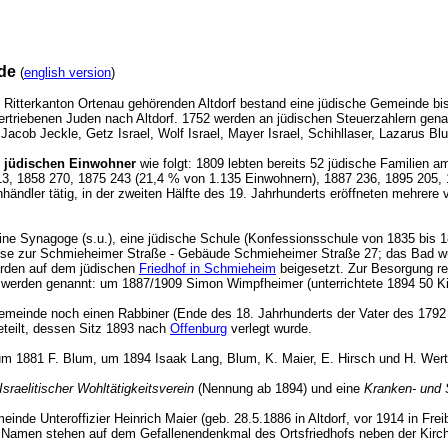
de
(
english version
)
itterkanton Ortenau gehörenden Altdorf bestand eine jüdische Gemeinde bis 
rtriebenen Juden nach Altdorf. 1752 werden an jüdischen Steuerzahlern gena
Jacob Jeckle, Getz Israel, Wolf Israel, Mayer Israel, Schihllaser, Lazarus B
r jüdischen Einwohner
wie folgt: 1809 lebten bereits 52 jüdische Familien 
3, 1858 270, 1875 243 (21,4 % von 1.135 Einwohnern), 1887 236, 1895 205, 1
händler tätig, in der zweiten Hälfte des 19. Jahrhunderts eröffneten mehrere 
ine Synagoge (s.u.), eine jüdische Schule (Konfessionsschule von 1835 bis
rgasse zur Schmieheimer Straße - Gebäude Schmieheimer Straße 27; das Bad wu
urden auf dem jüdischen
Friedhof in Schmieheim
beigesetzt. Zur Besorgung re
n werden genannt: um 1887/1909 Simon Wimpfheimer (unterrichtete 1894 50 Ki
emeinde noch einen Rabbiner (Ende des 18. Jahrhunderts der Vater des 1792 i
teilt, dessen Sitz 1893 nach
Offenburg
verlegt wurde.
m 1881 F. Blum, um 1894 Isaak Lang, Blum, K. Maier, E. Hirsch und H. Wer
Israelitischer Wohltätigkeitsverein
(Nennung ab 1894) und eine
Kranken- und
inde Unteroffizier Heinrich Maier (geb. 28.5.1886 in Altdorf, vor 1914 in Freib
re Namen stehen auf dem Gefallenendenkmal des Ortsfriedhofs neben der Kir