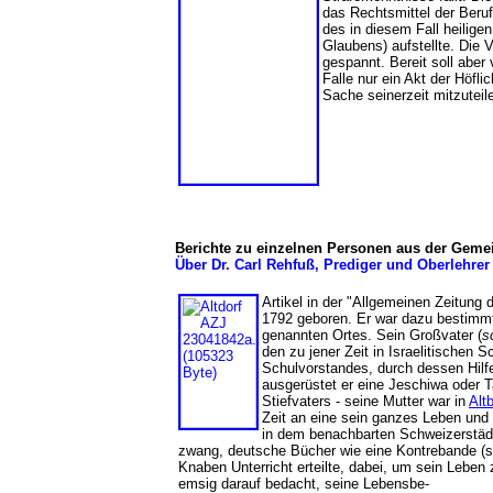
das Rechtsmittel der Beru
des in diesem Fall heilige
Glaubens) aufstellte. Die 
gespannt. Bereit soll aber
Falle nur ein Akt der Höfl
Sache seinerzeit mitzut
Berichte zu einzelnen Personen aus der Geme
Über Dr. Carl Rehfuß, Prediger und Oberlehrer
Artikel in der "Allgemeinen Zeitung
1792 geboren. Er war dazu bestimmt,
genannten Ortes. Sein Großvater (
s
den zu jener Zeit in Israelitischen
Schulvorstandes, durch dessen Hilfe
ausgerüstet er eine Jeschiwa oder 
Stiefvaters - seine Mutter war in
Alt
Zeit an eine sein ganzes Leben und
in dem benachbarten Schweizerstädt
zwang, deutsche Bücher wie eine Kontrebande (
Knaben Unterricht erteilte, dabei, um sein Leben 
emsig darauf bedacht, seine Lebensbe-