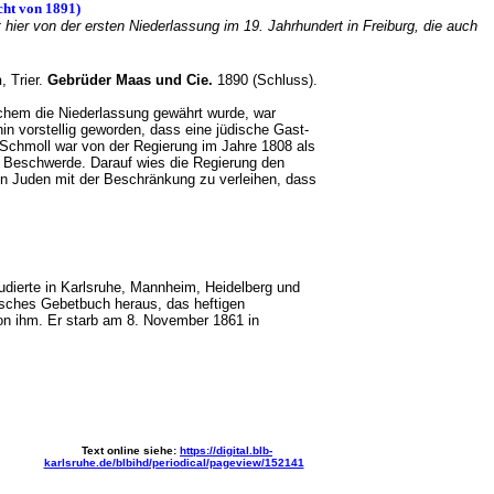
icht von 1891)
ier von der ersten Niederlassung im 19. Jahrhundert in Freiburg, die auch
n
, Trier.
Gebrüder Maas und Cie.
1890 (Schluss).
lchem die Niederlassung gewährt wurde, war
in vorstellig geworden, dass eine jüdische Gast-
e Schmoll war von der Regierung im Jahre 1808 als
!) Beschwerde. Darauf wies die Regierung den
gen Juden mit der Beschränkung zu verleihen, dass
tudierte in Karlsruhe, Mannheim, Heidelberg und
tisches Gebetbuch heraus, das heftigen
on ihm. Er starb am 8. November 1861 in
Text online siehe:
https://digital.blb-
karlsruhe.de/blbihd/periodical/pageview/152141