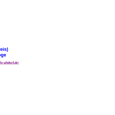
reis)
goge
le-altdorf.de/