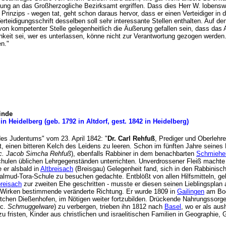
fung an das Großherzogliche Bezirksamt ergriffen. Dass dies Herr W. lobens
n Prinzips - wegen tat, geht schon daraus hervor, dass er einen Verteidiger in
Verteidigungsschrift desselben soll sehr interessante Stellen enthalten. Auf d
 von kompetenter Stelle gelegenheitlich die Äußerung gefallen sein, dass da
ichkeit sei, wer es unterlassen, könne nicht zur Verantwortung gezogen werden
eilen."
inde
 in Heidelberg (geb. 1792 in Altdorf, gest. 1842 in Heidelberg)
 des Judentums" vom 23. April 1842: "
Dr. Carl Rehfuß
, Prediger und Oberlehre
 einen bitteren Kelch des Leidens zu leeren. Schon im fünften Jahre seines 
c. Jacob Simcha Rehfuß
), ebenfalls Rabbiner in dem benachbarten
Schmiehe
 Schulen üblichen Lehrgegenständen unterrichten. Unverdrossener Fleiß machte 
 er alsbald in
Altbreisach
(Breisgau) Gelegenheit fand, sich in den Rabbinis
Talmud-Tora-Schule zu besuchen gedachte. Entblößt von allen Hilfsmitteln, g
breisach
zur zweiten Ehe geschritten - musste er diesen seinen Lieblingsplan
 Wirken bestimmende veränderte Richtung. Er wurde 1809 in
Gailingen
am Bod
chen Dießenhofen, im Nötigen weiter fortzubilden. Drückende Nahrungssorgen 
sc.
Schmuggelware
) zu verbergen, trieben ihn 1812 nach
Basel
, wo er als aus
zu fristen, Kinder aus christlichen und israelitischen Familien in Geographie