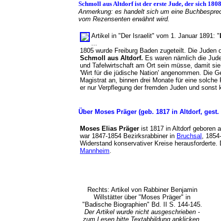
Schmoll aus Altdorf ist der erste Jude, der sich 18
Anmerkung: es handelt sich um eine Buchbesprechu
vom Rezensenten erwähnt wird.
Artikel in "Der Israelit" vom 1. Januar 1891: "
...
1805 wurde Freiburg Baden zugeteilt. Die Juden 
Schmoll aus Altdorf.
Es waren nämlich die Juden
und Tafelwirtschaft am Ort sein müsse, damit sie
'Wirt für die jüdische Nation' angenommen. Die 
Magistrat an, binnen drei Monate für eine solche
er nur Verpflegung der fremden Juden und sons
Über Moses Präger (geb. 1817 in Altdorf, ges
Moses Elias Präger
ist 1817 in Altdorf geboren
war 1847-1854 Bezirksrabbiner in
Bruchsal
, 1854
Widerstand konservativer Kreise herausforderte
Mannheim
.
Rechts: Artikel von Rabbiner Benjamin
Willstätter über "Moses Präger" in
"Badische Biographien" Bd. II S. 144-145.
Der Artikel wurde nicht ausgeschrieben -
zum Lesen bitte Textabbildung anklicken.