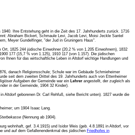
1940. Ihre Entstehung geht in die Zeit des 17. Jahrhunderts zurück. 1716
nnt: Abraham Bickert, Schmaule Levi, Jacob Levi, Moisi Jeckle Santel
luem, Meyer Gundelfinger, "der Jud in Gruningers Haus".
am Ort, 1825 244 jüdische Einwohner (20,2 % von 1.205 Einwohnern), 1832
900 177 (15,7 % von 1.125), 1910 117 (von 1.157). Die jüdischen
von Ihnen für das wirtschaftliche Leben in Altdorf wichtige Handlungen und
 1876, danach Religionsschule; Schule war im Gebäude Schmieheimer
rde seit dem zweiten Drittel des 19. Jahrhunderts auch von Ettenheimer
ligiöser Aufgaben der Gemeinde war ein
Lehrer
angestellt, der zugleich als
nder in der Gemeinde, 1904 32 Kinder).
n Altdorf geborenen Dr. Carl Rehfuß, siehe Bericht unten). 1827 wurde die
theimer; um 1904 Isaac Lang.
 Sterbekasse
(Nennung ab 1904).
urg wohnhaft, gef. 3.4.1915) und Isidor Weis (geb. 4.8.1891 in Altdorf, vor
che und auf dem Gefallenendenkmal des jüdischen
Friedhofes in