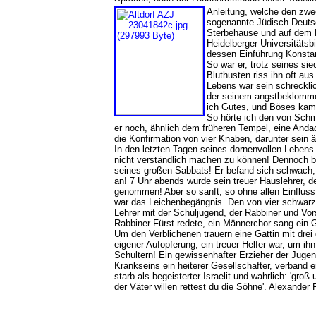
Anleitung, welche den zwe
sogenannte Jüdisch-Deutsc
Sterbehause und auf dem 
Heidelberger Universitäts
dessen Einführung Konstan
So war er, trotz seines si
Bluthusten riss ihn oft aus
Lebens war sein schreckli
der seinem angstbeklommen
ich Gutes, und Böses kam
So hörte ich den von Schme
er noch, ähnlich dem früheren Tempel, eine Anda
die Konfirmation von vier Knaben, darunter sein 
In den letzten Tagen seines dornenvollen Lebens 
nicht verständlich machen zu können! Dennoch bli
seines großen Sabbats! Er befand sich schwach, 
an! 7 Uhr abends wurde sein treuer Hauslehrer, de
genommen! Aber so sanft, so ohne allen Einfluss
war das Leichenbegängnis. Den von vier schwarz
Lehrer mit der Schuljugend, der Rabbiner und Vo
Rabbiner Fürst redete, ein Männerchor sang e
Um den Verblichenen trauern eine Gattin mit drei
eigener Aufopferung, ein treuer Helfer war, um 
Schultern! Ein gewissenhafter Erzieher der Jugen
Krankseins ein heiterer Gesellschafter, verband
starb als begeisterter Israelit und wahrlich: 'gro
der Väter willen rettest du die Söhne'. Alexander