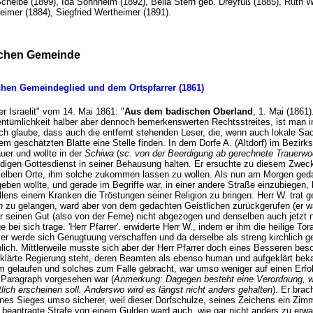
cheibe (1899), Ida Sonnheim (1892), Bella Stern geb. Dreyfuß (1885), Ruth W
eimer (1884), Siegfried Wertheimer (1891).
ischen Gemeinde
chen Gemeindeglied und dem Ortspfarrer (1861)
Der Israelit" vom 14. Mai 1861: "
Aus dem badischen Oberland
, 1. Mai (1861
entümlichkeit halber aber dennoch bemerkenswerten Rechtsstreites, ist man 
ch glaube, dass auch die entfernt stehenden Leser, die, wenn auch lokale Sa
sem geschätzten Blatte eine Stelle finden. In dem Dorfe A. (Altdorf) im Bezir
uer und wollte in der
Schiwa
(
sc. von der Beerdigung ab gerechnete Trauerw
digen Gottesdienst in seiner Behausung halten. Er ersuchte zu diesem Zweck
selben Orte, ihm solche zukommen lassen zu wollen. Als nun am Morgen ged
eben wollte, und gerade im Begriffe war, in einer andere Straße einzubiegen,
illens einem Kranken die Tröstungen seiner Religion zu bringen. Herr W. trat
n
zu gelangen, ward aber von dem gedachten Geistlichen zurückgerufen (er w
r seinen Gut (also von der Ferne) nicht abgezogen und denselben auch jetzt n
ei sich trage. 'Herr Pfarrer'. erwiderte Herr W., indem er ihm die heilige Tora
f, er werde sich Genugtuung verschaffen und da derselbe als streng kirchlich 
ich. Mittlerweile musste sich aber der Herr Pfarrer doch eines Besseren be
klärte Regierung steht, deren Beamten als ebenso human und aufgeklärt beka
m gelaufen und solches zum Falle gebracht, war umso weniger auf einen Erfol
n Paragraph vorgesehen war (
Anmerkung: Dagegen besteht eine Verordnung, wo
tlich erscheinen soll. Anderswo wird es längst nicht anders gehalten
). Er bra
ines Sieges umso sicherer, weil dieser Dorfschulze, seines Zeichens ein Zim
ie beantragte Strafe von einem Gulden ward auch, wie gar nicht anders zu erw