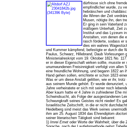
dürfnisse sich ohne fremde
empfindlicher wurde, zu ve
hebräischen und chaldäisc
die Wirren der Zeit verdrä
Musen, nötigte ihn, den tr
Er ging in sein Vaterland 
mäßigem Unterhalt, Zeit zu
Institut und das Lyzeum i
Anstalten, von denen die e
rasch förderte, sodass er 
dies ein wahres Wagestück
und Kummer kämpfend, befestigte er durch die Wi
Paulus, Schwarz, Hillebrand, Daub Vorlesungen g
Ministerialreskript vom 19. Oktober 1821 No. 117
er in dieser Eigenschaft wirken sollte, musste e
unumwundenen Freisinnigkeit verfolgt von allen S
eine freundliche Wohnung, und begann 1822 an ih
Hand gehen sollen, errichtete er schon 1823 ein
Was er um diese Anstalt gelitten, wie er ihr, trot
aus seinem Munde gehört. Er wurde denunziert, 
Jahre verheiratete er sich mit seiner noch lebend
Aber kaum hatte er 4 Jahre in zufriedener Ehe mit
Schwindsucht, als Folge der ausgestandenen Leid
Schwungkraft seines Geistes nicht nieder! Es gab 
Israelitische Zeitschrift, in die er nicht durchd
Heidelberg sind meist das Werk seines unermüdli
ihm am 25. August 1834 das Ehrendiplom
doctori
seiner literarischen Tätigkeit sind bekannt:
1)
Imrei Emet
oder Worte der Wahrheit; über die
Sprache, nach der Lautlehrmethode nebst Tabe