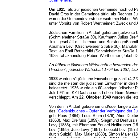
Schmieheim
.
Um 1925
, als zur jüdischen Gemeinde noch 68 P
David Gros in der Gemeinde tätig, als Rechner J
waren die Gemeindevorsteher weiterhin Robert Wer
unter Vorsitz von Robert Wertheimer; Zweck und
Jüdischen Familien in Altdorf gehörten (teilweise
(Schmieheimer Straße 30), Kaufmann Julius Dreif
Textilgeschäft mit Tierhaar- und Borstengroßhand
Abraham Levi (Orschweierer Straße 38), Manufakt
Textilien Emil Rothschild (Schmieheimer Straße 
1935 Tabakhandlung Robert Wertheimer (Jakob-Dü
An früheren jüdischen Wirtschaften bestanden da
Hirschen", jüdische Wirtschaft 1764 bis 1887, 
1933
wurden 51 jüdische Einwohner gezählt (4,2 
sind die meisten der jüdischen Einwohner in den
beigesetzt. 1936 wurde ein 60-jähriger jüdische
Juli 1941 im KZ Dachau ums Leben. Beim
Novem
verschleppt. Am
22. Oktober 1940
wurden die let
Von den in Altdorf geborenen und/oder längere Z
des "
Gedenkbuches - Opfer der Verfolgung der Jud
geb. Roos (1864), Louis Blum (1876), Alice Dreifu
(1863), Max Dreifuss (1859), Siegmund Dreifuss 
Levy (1883), mit Ehemann Eduard Heilbrunner (187
Levi (1889), Julie Levy (1881), Leopold Levi (18
durch Suizid), Max Maier (1880), Simon Maier (18