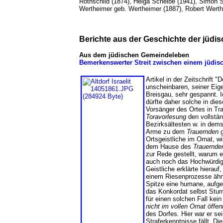
Rothschild (1874), Helga Scheibe (1941), Simon S
Wertheimer geb. Wertheimer (1887), Robert Werth
Berichte aus der Geschichte der jüd
Aus dem jüdischen Gemeindeleben
Bemerkenswerter Streit zwischen einem jüdis
Artikel in der Zeitschrift "
unscheinbaren, seiner Eig
Breisgau, sehr gespannt. I
dürfte daher solche in die
Vorsänger des Ortes in Tra
Toravorlesung
den vollstän
Bezirksältesten w. in dem
Arme zu dem
Trauernden
g
Ortsgeistliche im Ornat, w
dem Hause des
Trauernde
zur Rede gestellt, warum e
auch noch das Hochwürdige b
Geistliche erklärte hierau
einem Riesenprozesse ähnl
Spitze eine humane, aufge
das Konkordat selbst Stur
für einen solchen Fall kei
nicht im vollen Ornat öffen
des Dorfes. Hier war er se
Straferkenntnisse fällt. D