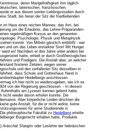
Kenntnisse, deren Mangelhaftigkeit ihm täglich
deutschen, lateinischen, französischen,
urde er aus diesen seinen Lieblingsstudien durch
ese Stadt, bis heran der Sitz der friedliebenden
n im Haus eines reichen Mannes, das ihm, bei
egierung um die Erlaubnis, das Lehrer-Präparanden-
16 einen regelmäßigen Kursus an den genannten
thropologie, Psychologie, Physik und Metaphysik
ziehen konnte. Von Mitteln gänzlich entblößt - war
ben und um das Leben erstarkter Sinn! Mit Hunger
 ward es! Nachdem er drei Jahre unter andern bei
sgerüstet hatte, erhielt er durch Großherzogliches
lehrers und Predigers. Die Anstalt aber, an welcher
erstand finsterer Zeloten; wegen seiner
ngsschule und den verfallenen Sitz desselben in
Wahrheit, dass Schule und Gotteshaus Hand in
 Familienhäupter Heidelbergs anschlossen.
 vermag ich hier nicht so wiederzugeben, wie ich es
924 von der Regierung geschlossen. - In diesem
s Aufenthalts am Lyzeum kennen gelernt hatte.
ch nicht wieder davon erholen konnte. Die
dermanns. Aber körperliche Leiden drückten die
ine gute Anstalt, für die er nicht wirkte, keine
rstützungsverein für arme Studierende in
 Die philosophische Fakultät zu
Heidelberg
erteilte
elberger Bürgerrecht erhalten hatte. Produkte
2)
Aräschät Sfatajim
oder Leslehre der hebräischen