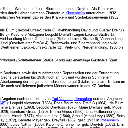
r Robert Wertheimer, Louis Blum und Leopold Dreyfus. Als Kantor war
wurden durch Lehrer Hermann Zimmern in
Kippenheim
unterrichtet.
1932
 jüdischen
Vereinen
gab es den Kranken- und Sterbekassenverein (1932
Louis Blum (Jakob-Dürrse-Straße 6), Viehhandlung David und Gustav Dreifuß
e 5), Koschere Metzgerei Leopold Dreifuß (Eugen-Lacroix-Straße 1).
, Viehhandlung Moritz Gundelfinger (Schmieheimer Straße 6), Viehhandlung
Levi (Orschweierer Straße 4), Branntwein- und Zigarrenhandlung sowie
Wertheimer (Jakob-Dürrse-Straße 31), Vieh- und Pferdehandlung, 1930 bis
Jahrhundert (Schmieheimer Straße 6) und das ehemalige Gasthaus "Zum
hen Boykottes sowie der zunehmenden Repressalien und der Entrechtung
rt. Sechs verstarben bis 1938 noch am Ort und wurden in Schmieheim
berkennung der bürgerlichen Ehrenrechte auf 3 Jahre verurteilt. Er kam im
Die noch verbliebenen jüdischen Männer wurden in das KZ Dachau
(Angaben nach den Listen von
Yad Vashem, Jerusalem
und den Angaben
1945
"): Leopold Alexander (1868), Rosa Baum geb. Dreifuß (1864), Ida Blum
rmine Dreifuss (1893), Leopold Dreyfuss (1875), Marie Dreifuss geb. Model
1929), Bernhard Gross (1870), Emma Gross (1880), Lina Heilbrunner geb.
n geb. Hirsch (1871), Abraham Levi (1844), Arnold (Aron) Levy (1880), Betty
May (1872), Babette Mayer geb. Dreyfuß (1862, gest. 1933 in
Rosenheim
886), Jules Nathan (1886), Karoline Offenheimer geb. Dreyfuß (1872), Emil