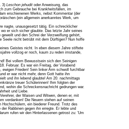
. 3)
Leschon jehudit
oder Anweisung, das
ch zum Gebrauche bei Krankheitsfällen, im
rdam erschienenen Werks, nebst Kommentar (der
ebräischen (ein allgemein anerkanntes Werk, um
e nagte, unausgesetzt tätig. Ein schrecklicher
, wo er sich sicher glaubte. Das letzte Jahr seines
geweilt und den Schrei der Verzweiflung gehört,
 Seele nicht betrübt mit dem Dürftigen? Nun hoffe
eines Geistes nicht. In eben diesem Jahre stiftete
nsjahre vollzog er noch, kaum zu reden imstande,
and! Bei vollem Bewusstsein sich den Seinigen
18. Februar. Es war ein Freitag, der Vorabend
ewigen Frieden! Sein linker Arm schwoll furchtbar
und er war nicht mehr, denn Gott hatte ihn
ielt und ihn lebend glaubte! Am 20. nachmittags
kränze treuer Schülerinnen! Ihm folgten der
end, wohin die Schreckensnachricht gedrungen war.
r Wahrheit und Liebe.
 Verehrer, der Waisen und Witwen, denen er, mit
 ihm verdanken! Die Neuern stehen auf seinen
n Hochschülern, ein biederer Freund. Trotz des
der Rabbinen gegen ihn erregte. Er lebte und
arum rufen wir den Hinterlassenen getrost zu: 'Um