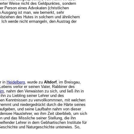
werter Weise nicht des Geldpunktes, sondern
 der Person eines Advokaten (christlichen
en Ausgang ist man, wie bemerkt, sehr
s Abziehen des Hutes in solchem und ähnlichem
. Ich werde nicht ermangeln, den Austrag der
r in
Heidelberg
, wurde zu
Altdorf
, im Breisgau,
Lebens verlor er seinen Vater, Rabbiner des
im
, nahm den Verwaisten zu sich, und ließ ihn in
ihn zu Liebling seiner Lehrer und des
chen Kenntnissen zu vervollkommnen, mit welchen
ehemmt und niedergedrückt durch die Härte seines
 aufgeben, und seine Laufbahn nahm von dieser
ensee Hauslehrer, wo ihm Zeit überblieb, um sich
und das Missliche seiner Stellung, die ihn
helfender Lehrer in dem Gebhartischen Institute für
, Geschichte und Naturgeschichte unterwies. So,