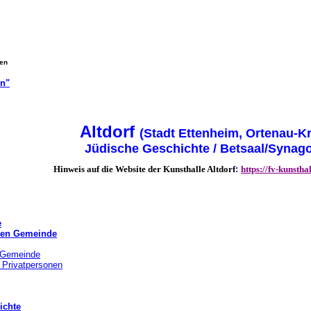
gen
on"
Altdorf
(Stadt Ettenheim, Ortenau-K
Jüdische Geschichte / Betsaal/Syna
Hinweis auf die Website der Kunsthalle Altdorf
:
https://fv-kunsthal
e
chen Gemeinde
r Gemeinde
 Privatpersonen
ichte