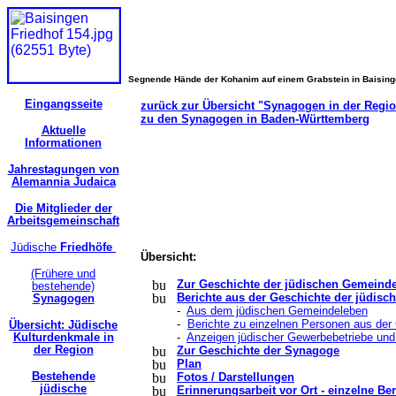
Segnende Hände der Kohanim auf einem Grabstein in Baisin
Eingangsseite
zurück zur Übersicht "Synagogen in der Regi
zu den Synagogen in Baden-Württemberg
Aktuelle
Informationen
Jahrestagungen von
Alemannia Judaica
Die Mitglieder der
Arbeitsgemeinschaft
Jüdische
Friedhöfe
Übersicht:
(Frühere und
Zur Geschichte der jüdischen Gemeind
bestehende)
Berichte aus der Geschichte der jüdis
Synagogen
-
Aus dem jüdischen Gemeindeleben
-
Berichte zu einzelnen Personen aus de
Übersicht: Jüdische
Kulturdenkmale in
-
Anzeigen jüdischer Gewerbebetriebe und
der Region
Zur Geschichte der Synagoge
Plan
Bestehende
Fotos / Darstellungen
jüdische
Erinnerungsarbeit vor Ort - einzelne Ber