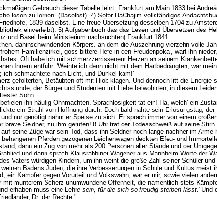
ckmäßigen Gebrauch dieser Tabelle lehrt. Frankfurt am Main 1833 bei Andreä
he lesen zu lernen. (Daselbst). 4) Sefer HaChajim vollständiges Andachtsbu
Friedhofe, 1839 daselbst. Eine freue Übersetzung desselben 1704 zu Amste
bibliothek einverleibt). 5) Aufgabenbuch das das Lesen und Übersetzen des H
z und Basel beim Ministerium nachsuchten) Frankfurt 1841.
echen, dahinschwindenden Körpers, an dem die Auszehrung vierzehn volle Jahr
 frohem Familienzirkel, goss bittere Hefe in den Freudenpokal, warf ihn nieder
chstes. Oft habe ich mit schmerzzerrissenem Herzen an seinem Krankenbette 
en Innern entfuhr. 'Weinte ich denn nicht mit dem Hartbedrängten, war meine
; ich schmachtete nach Licht, und Dunkel kam!'
rz gefolterten, Betäubten oft mit Hiob klagen. Und dennoch litt die Energie s
chtsstunde, der Bürger und Studenten mit Liebe beiwohnten; in diesem Leide
ältester Sohn.
befielen ihn häufig Ohnmachten. Sprachlosigkeit tat ein! Ha, welch' ein Zust
ckte ein Strahl von Hoffnung durch. Doch bald nahte sein Erlösungstag, der 
und nur genötigt nahm er Speise zu sich. Er sprach immer von einem großen, 
r brave Seldner, zu ihm gerufen! 8 Uhr trat der Todesschweiß auf seine Stirn 
 auf seine Züge war sein Tod, dass ihn Seldner noch lange nachher im Arme h
 behangenen Pferden gezogenen Leichenwagen deckten Efeu- und Immortellen
rstand, dann ein Zug von mehr als 200 Personen aller Stände und der Umgeg
in Grablied und dann sprach Klausrabbiner Wagener aus Mannheim Worte de
 des Vaters würdigen Kindern, um ihn weint die große Zahl seiner Schüler und
ihn weinen Badens Juden, die ihre Verbesserungen in Schule und Kultus meist
d, ein Kämpfer gegen Vorurteil und Volkswahn, war er mir, sowie vielen ander
 er mit munterem Scherz unumwundene Offenheit, die namentlich stets Kämpfe 
ß und erhaben muss eine Lehr
e sein, für die sich so freudig sterben lässt.'
Und d
 Friedländer, Dr. der Rechte."