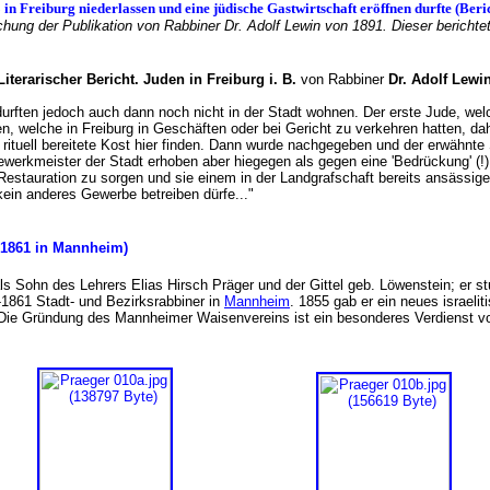
08 in Freiburg niederlassen und eine jüdische Gastwirtschaft eröffnen durfte (Ber
ng der Publikation von Rabbiner Dr. Adolf Lewin von 1891. Dieser berichtet h
Literarischer Bericht. Juden in Freiburg i. B.
von Rabbiner
Dr. Adolf Lewi
durften jedoch auch dann noch nicht in der Stadt wohnen. Der erste Jude, we
, welche in Freiburg in Geschäften oder bei Gericht zu verkehren hatten, dah
 rituell bereitete Kost hier finden. Dann wurde nachgegeben und der erwähnt
Gewerkmeister der Stadt erhoben aber hiegegen als gegen eine 'Bedrückung' (
 Restauration zu sorgen und sie einem in der Landgrafschaft bereits ansässi
t kein anderes Gewerbe betreiben dürfe..."
t. 1861 in Mannheim)
 als Sohn des Lehrers Elias Hirsch Präger und der Gittel geb. Löwenstein; er s
-1861 Stadt- und Bezirksrabbiner in
Mannheim
. 1855 gab er ein neues israeli
. Die Gründung des Mannheimer Waisenvereins ist ein besonderes Verdienst v