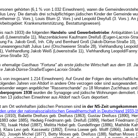
ersonen gehörten (6,1 % von 1.032 Einwohnern), waren die Gemeindevorstehe
ulius Levy. Die damals drei schulpflichtigen jüdischen Kinder der Gemeinde 
theimer (1. Vors.), Louis Blum (2. Vors.) und Leopold Dreyfuß (3. Vors.). An
 Arbeitsgebiet: Krankenunterstützung, Bestattungswesen).
 bis nach 1933) die folgenden
Handels- und Gewerbebetriebe
: Antiquitäten 
uß (Löwenstraße 11), Mazzenbäckerei Kaufmann Dreifuß (Eugen-Lacroix-Straß
lung Fa. Jakob Groß, Inh. Cilly und Bernhard Groß (Jakob-Dürrse-Straße 10)
urwarengeschäft Julius Levi (Orschweierer Straße 28), Viehhandlung Leopold 
11), Viehhandlung Jakob Weiß (Löwenstraße 11), Viehhandlung Leopold/Fanny 
rrse-Straße 32).
s ehemalige Gasthaus "Fortuna" als erste jüdische Wirtschaft aus dem 18. 
Ecke Jakob-Dürrse-Straße/Eugen-Lacroix-Straße.
% von insgesamt 1.214 Einwohnern). Auf Grund der Folgen des wirtschaftlic
 folgenden Jahren von Altdorf in andere Orte verzogen oder sind ausgewande
r Reisender wegen angeblicher "Rassenschande" zu 18 Monaten Zuchthaus und A
berpogrom 1938
wurden die Synagoge und jüdische Wohnungen demoliert. 
zten 13 jüdischen Einwohner aus Altdorf nach Gurs deportiert.
eit am Ort wohnhaften jüdischen Personen sind
in der NS-Zeit umgekommen
en unter der nationalsozialistischen Gewaltherrschaft in Deutschland 1933-
ss (1910), Babette Dreifuss geb. Dreifuss (1863), Gustav Dreifuss (1890), He
(1883 oder 1885), Hedwig Friedmann geb. Dreifuß (1889), Herbert Friedmann (
6), Isaak Hobel (1887), Melitta Hobel geb. Gundelfinger (1886), Mathilde Kah
78), Klara Levi geb. Kassewitz (1892), Emma Loewe geb. Wolff (1866), Jakob 
92), Joseph Michel (1877), Betty Moses geb. Dreifuss (188), Nathan Moses (1