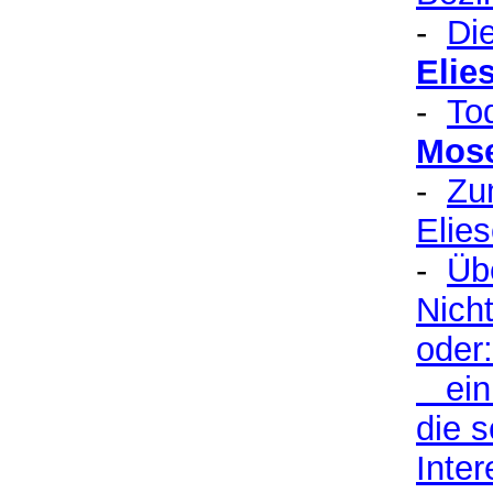
-
Di
Elie
-
To
Mose
-
Zu
Elies
-
Üb
Nich
oder
ein 
die 
Inte