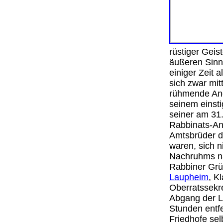
rüstiger Geis
äußeren Sinn
einiger Zeit 
sich zwar mit
rühmende Ane
seinem einst
seiner am 31.
Rabbinats-An
Amtsbrüder d
waren, sich 
Nachruhms na
Rabbiner Gr
Laupheim
, K
Oberratssekr
Abgang der Le
Stunden entfe
Friedhofe sel