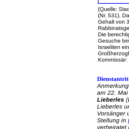
(Quelle: Sta
(Nr. 531). D
Gehalt von 3
Rabbinatsge
Die berechti
Gesuche bin
Israeliten e
Großherzogli
Kommissär: 
Dienstantrit
Anmerkung
am 22. Mai
Lieberles
(
Lieberles u
Vorsänger 
Stellung in
verheiratet