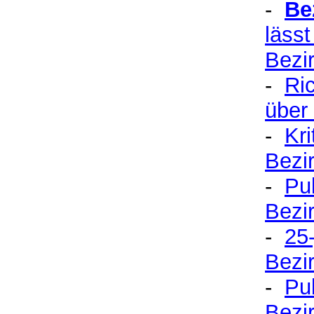
-
Be
läss
Bezi
-
Ric
über
-
Kr
Bezi
-
P
u
Bezi
-
25
Bezi
-
Pu
Bezi