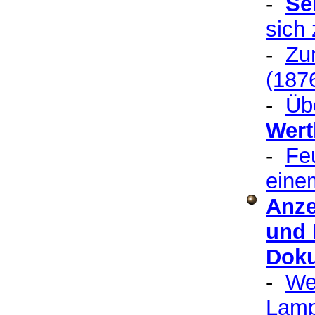
-
S
e
sich
-
Zu
(187
-
Üb
Wert
-
Fe
eine
Anze
und 
Dok
-
We
Lamp