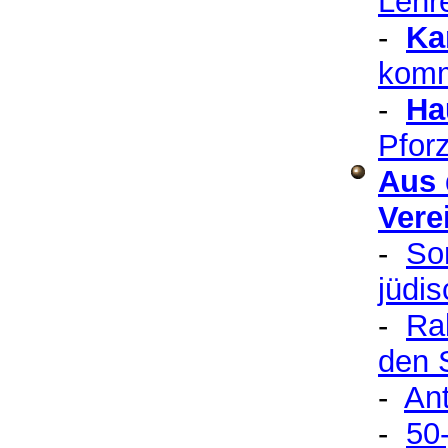
Lehr
-
Ka
komm
-
Ha
Pfor
Aus 
Vere
-
So
jüdi
-
Ra
den 
-
Ant
-
50