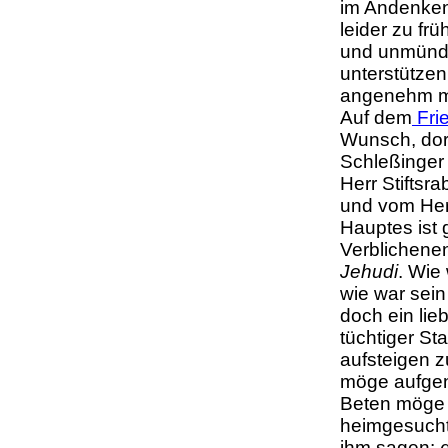
im Andenken 
leider zu fr
und unmündi
unterstützen
angenehm 
Auf dem
Frie
Wunsch, dor
Schleßinger
Herr Stiftsr
und vom Her
Hauptes ist g
Verblichene
Jehudi
. Wie
wie war sein 
doch ein lieb
tüchtiger S
aufsteigen z
möge aufgen
Beten möge 
heimgesuchte
ihm sagen: