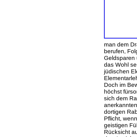
man dem Drä
berufen, Fol
Geldsparen 
das Wohl sei
jüdischen E
Elementarleh
Doch im Bewu
höchst fürs
sich dem Rab
anerkannten 
dortigen Rab
Pflicht, wen
geistigen Fü
Rücksicht a