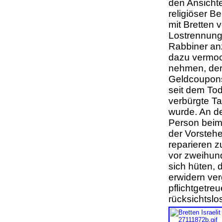
den Ansicht
religiöser B
mit Bretten 
Lostrennung 
Rabbiner anz
dazu vermoch
nehmen, der
Geldcoupons 
seit dem Tod
verbürgte Ta
wurde. An d
Person beim 
der Vorstehe
reparieren z
vor zweihun
sich hüten, 
erwidern ver
pflichtgetre
rücksichtslo