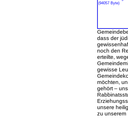
Gemeindebea
dass der jüd
gewissenhaft
noch den Re
erteilte, we
Gemeindemit
gewisse Leut
Gemeindekos
möchten, un
gehört – uns
Rabbinatsstu
Erziehungsst
unsere heili
zu unserem H