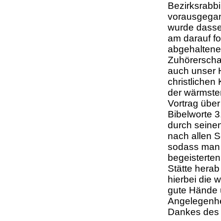
Bezirksrabbi
vorausgegan
wurde dassel
am darauf f
abgehaltene 
Zuhörerscha
auch unser H
christlichen
der wärmste
Vortrag über
Bibelworte 
durch seinen
nach allen S
sodass man 
begeisterten
Stätte hera
hierbei die
gute Hände u
Angelegenhei
Dankes des 