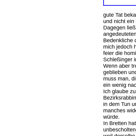
gute Tat beka
und nicht ei
Dagegen ließ
angedeuteten
Bedenkliche d
mich jedoch h
feier die hom
Schleßinger i
Wenn aber tro
geblieben un
muss man, di
ein wenig na
Ich glaube zu
Bezirksrabbin
in dem Tun u
manches wide
würde.
In Bretten ha
unbescholten