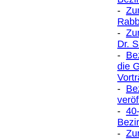
-
Zu
Rabb
-
Zu
Dr. 
-
Be
die 
Vort
-
Be
veröf
-
40
Bezi
-
Zu