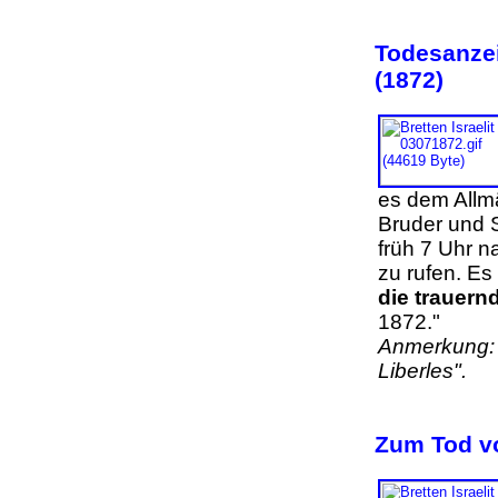
Todesanzei
(1872)
es dem Allmä
Bruder und 
früh 7 Uhr n
zu rufen. Es
die trauern
1872."
Anmerkung: 
Liberles".
Zum Tod vo