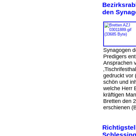
Bezirksrab
den Synago
Synagogen de
Predigers en
Ansprachen v
‚Tischrifesth
gedruckt vor 
schön und inh
welche Herr 
kräftigen Man
Bretten den 2
erschienen (B
Richtigste
Schlessing