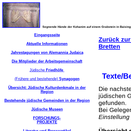
Segnende Hände der Kohanim auf einem Grabstein in Baisin
Eingangsseite
Zurück zur
Aktuelle Informationen
Bretten
Jahrestagungen von Alemannia Judaica
Die Mitglieder der Arbeitsgemeinschaft
Jüdische
Friedhöfe
Texte/B
(Frühere und bestehende)
Synagogen
Übersicht: Jüdische Kulturdenkmale in der
Die nachst
Region
jüdischen G
Bestehende jüdische Gemeinden in der Region
gefunden.
Bei Gelegen
Jüdische Museen
Einstellun
FORSCHUNGS-
PROJEKTE
Übersicht 
Literatur und Presseartikel