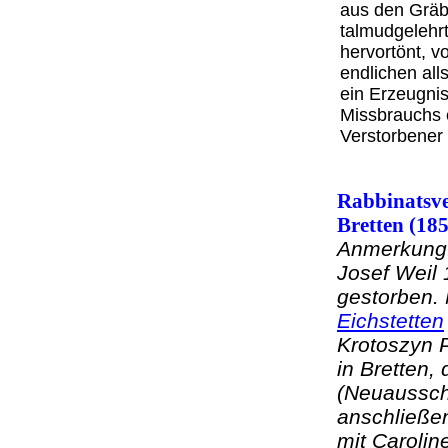
aus den Gräb
talmudgelehrt
hervortönt, v
endlichen all
ein Erzeugnis
Missbrauchs 
Verstorbener 
Rabbinatsver
Bretten (18
Anmerkung:
Josef Weil
gestorben.
Eichstetten
Krotoszyn P
in Bretten,
(Neuaussch
anschließe
mit Caroli