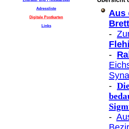
Adressliste
Aus 
Digitale Postkarten
Bret
Links
-
Zu
Fleh
-
Ra
Eichs
Syna
-
Die
beda
Sigm
-
A
u
Bezir