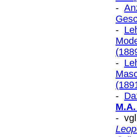
-
An
Gesc
-
Le
Mode
(188
-
Le
Masc
(189
-
Daz
M.A.
- vg
Leopo