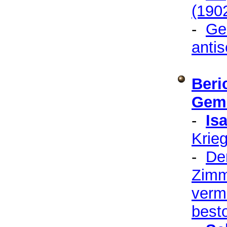
(190
-
Ge
anti
Beri
Gem
-
Is
Krie
-
Der
Zimm
verm
best