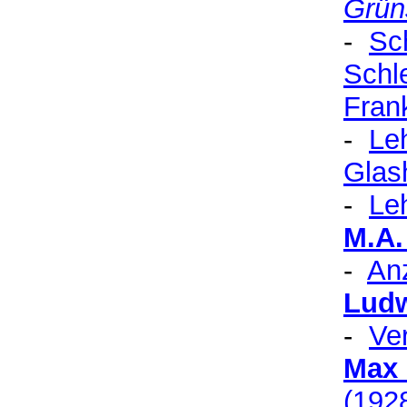
Grüns
-
Sc
Schle
Fran
-
Le
Glas
-
Le
M.A.
-
A
n
Ludw
-
Ve
Max 
(192