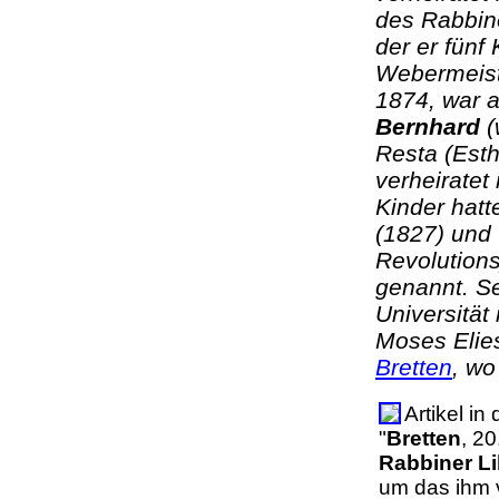
des Rabbine
der er fünf
Webermeiste
1874, war a
Bernhard
(
Resta (Esth
verheiratet
Kinder hatt
(1827) und
Revolutions
genannt. Se
Universität
Moses Elie
Bretten
, wo
Artikel i
"
Bretten
, 2
Rabbiner Li
um das ihm 