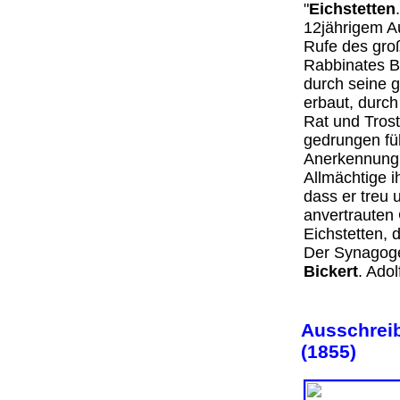
"
Eichstetten
12jährigem A
Rufe des gro
Rabbinates Br
durch seine g
erbaut, durch
Rat und Trost
gedrungen fü
Anerkennung 
Allmächtige i
dass er treu 
anvertrauten
Eichstetten, 
Der Synagoge
Bickert
. Ado
Ausschreib
(1855)