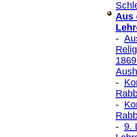
Schl
Aus 
Lehr
-
Au
Relig
1869
Aush
-
Kon
Rabb
-
Kon
Rabb
-
9. 