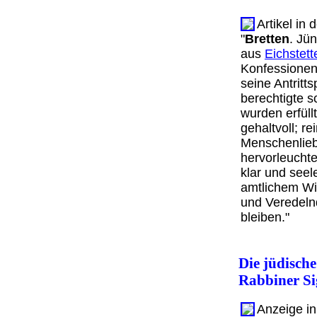
Artikel in
"
Bretten
. Jü
aus
Eichstett
Konfessionen
seine Antritt
berechtigte s
wurden erfüll
gehaltvoll; r
Menschenlieb
hervorleucht
klar und see
amtlichem Wi
und Veredeln
bleiben."
Die jüdisch
Rabbiner S
Anzeige in