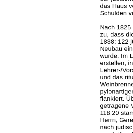
das Haus v
Schulden v
Nach 1825 
zu, dass di
1838: 122 
Neubau ein
wurde. Im 
erstellen, 
Lehrer-/Vo
und das ri
Weinbrenner
pylonartig
flankiert. 
getragene V
118,20 stam
Herrn, Gere
nach jüdisc