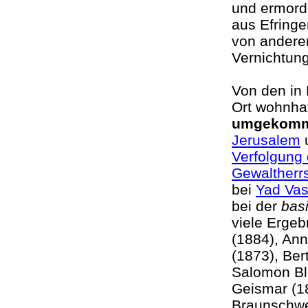
und ermorde
aus Efring
von anderen
Vernichtu
Von den in 
Ort wohnha
umgekom
Jerusalem
u
Verfolgung 
Gewaltherr
bei
Yad Va
bei der
basi
viele Erge
(1884), Ann
(1873), Ber
Salomon Bl
Geismar (18
Braunschwe