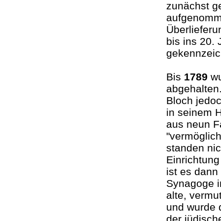
zunächst g
aufgenomme
Überlieferu
bis ins 20.
gekennzei
Bis
1789
wu
abgehalten
Bloch jedoc
in seinem H
aus neun Fa
"vermöglic
standen nic
Einrichtun
ist es dann
Synagoge i
alte, vermu
und wurde 
der jüdisc