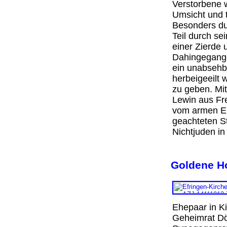
Verstorbene w
Umsicht und t
Besonders du
Teil durch s
einer Zierde
Dahingegange
ein unabsehb
herbeigeeilt 
zu geben. Mit
Lewin aus Fr
vom armen Ei
geachteten St
Nichtjuden i
Goldene H
Ehepaar in Ki
Geheimrat Dör