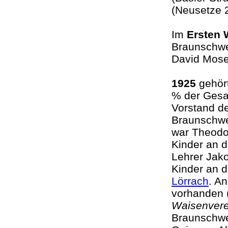
(Neusetze 
Im
Ersten 
Braunschwei
David Moses
1925
gehört
% der Gesa
Vorstand d
Braunschwe
war Theodor
Kinder an d
Lehrer Jak
Kinder an d
Lörrach
. A
vorhanden (
Waisenvere
Braunschwe