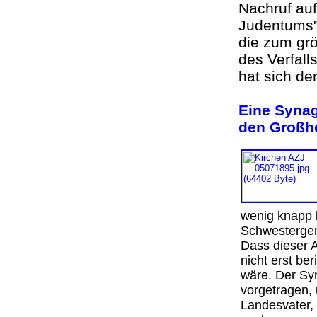
Nachruf auf
Judentums"
die zum gr
des Verfall
hat sich d
Eine Synag
den Großh
wenig knapp b
Schwestergem
Dass dieser A
nicht erst be
wäre. Der Sy
vorgetragen, 
Landesvater, 