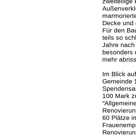
zweiteilige
Außenverkl
marmorierte
Decke und 
Für den Ba
teils so sc
Jahre nach 
besonders 
mehr abri
Im Blick au
Gemeinde
Spendensam
100 Mark z
"Allgemeine
Renovierun
60 Plätze i
Frauenempo
Renovierun