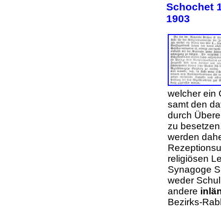
Schochet 18
1903
welcher ein
samt den dav
durch Übere
zu besetzen.
werden daher
Rezeptionsur
religiösen 
Synagoge Su
weder Schul
andere
inlä
Bezirks-Rab