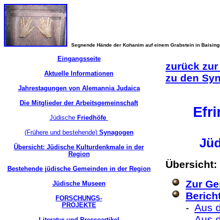
Segnende Hände der Kohanim auf einem Grabstein in Baisin
Eingangsseite
zurück zur
Aktuelle Informationen
zu den Sy
Jahrestagungen von Alemannia Judaica
Die Mitglieder der Arbeitsgemeinschaft
Efr
Jüdische
Friedhöfe
(Frühere und bestehende)
Synagogen
Jüd
Übersicht: Jüdische Kulturdenkmale in der
Region
Übersicht:
Bestehende jüdische Gemeinden in der Region
Zur Ge
Jüdische Museen
Berich
FORSCHUNGS-
PROJEKTE
-
Aus d
-
Aus 
Literatur und Presseartikel