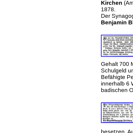
Kirchen
(Am
1878.
Der Synago
Benjamin B
Gehalt 700 
Schulgeld u
Befähigte Pe
innerhalb 6
badischen O
besetzen. A