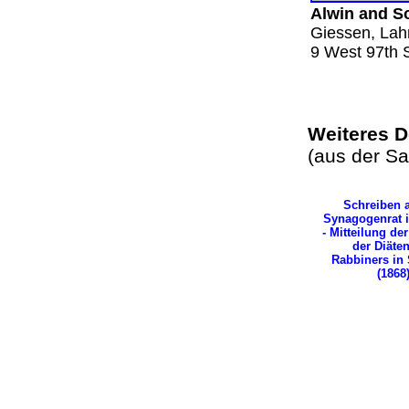
Alwin and S
Giessen, Lah
9 West 97th
Weiteres 
(aus der S
Schreiben 
Synagogenrat i
- Mitteilung de
der Diäte
Rabbiners in 
(1868