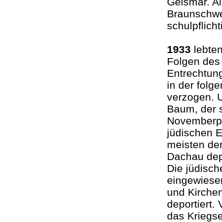
Geismar. Al
Braunschwe
schulpflicht
1933
lebten
Folgen des
Entrechtung
in der folg
verzogen. U
Baum, der 
Novemberpo
jüdischen 
meisten de
Dachau depo
Die jüdisc
eingewiese
und Kirche
deportiert.
das Kriegs