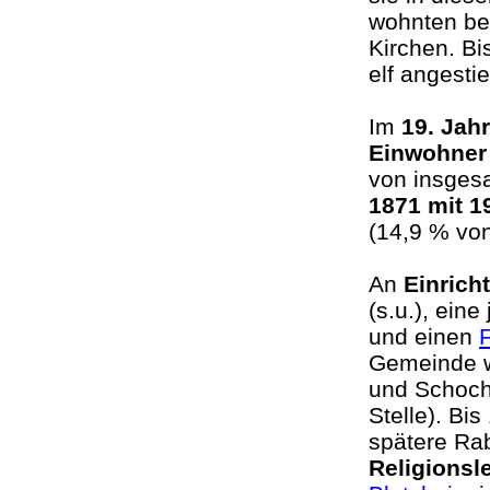
wohnten ber
Kirchen. Bi
elf angest
Im
19. Jah
Einwohne
von insges
1871 mit 1
(14,9 % vo
An
Einrich
(s.u.), eine
und einen
F
Gemeinde 
und Schoche
Stelle). Bi
spätere Ra
Religionsl