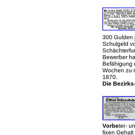
300 Gulden j
Schulgeld v
Schächterfun
Bewerber hab
Befähigung u
Wochen zu m
1870.
Die Bezirk
Vorbe
ter- u
fixen Gehalt