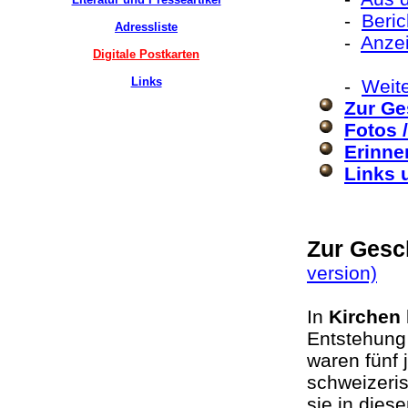
-
Beri
Adressliste
-
Anzei
Digitale Postkarten
Links
-
Weit
Zur Ge
Fotos 
Erinne
Links 
Zur Gesc
version)
In
Kirchen
Entstehung 
waren fünf
schweizeri
sie in die