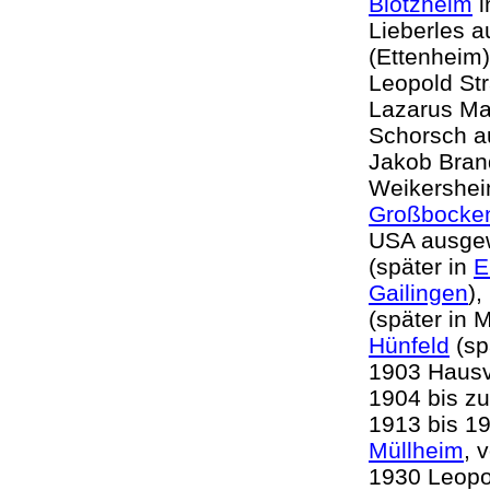
Blotzheim
i
Lieberles 
(Ettenheim
Leopold St
Lazarus M
Schorsch 
Jakob Brand
Weikershe
Großbocke
USA ausgew
(später in
E
Gailingen
)
(später in
Hünfeld
(sp
1903 Hausve
1904 bis z
1913 bis 19
Müllheim
, 
1930 Leopo