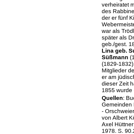
verheiratet 
des Rabbine
der er fünf K
Webermeister
war als Trödl
später als D
geb./gest. 1
Lina geb. 
Süßmann
(
(1829-1832)
Mitglieder d
er am jüdisc
dieser Zeit
1855 wurde 
Quellen
: Bu
Gemeinden E
- Orschweier
von Albert K
Axel Hüttne
1978. S. 90