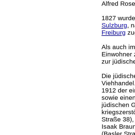
Alfred Ros
1827 wurde
Sulzburg
, 
Freiburg
zu
Als auch i
Einwohner 
zur jüdisch
Die jüdisch
Viehhandel
1912 der ei
sowie einen
jüdischen 
kriegszerst
Straße 38),
Isaak Brau
(Basler Str