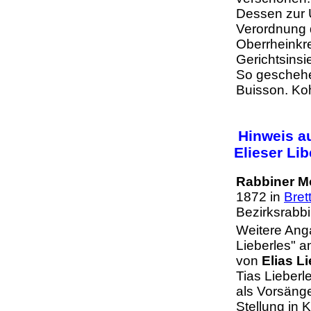
Dessen zur U
Verordnung 
Oberrheinkre
Gerichtsins
So geschehen
Buisson. K
Hinweis au
Elieser Lib
R
abbiner M
1872 in
Bret
Bezirksrabbi
Weitere An
Lieberles" a
von
Elias L
Tias Lieberl
als Vorsänge
Stellung in K