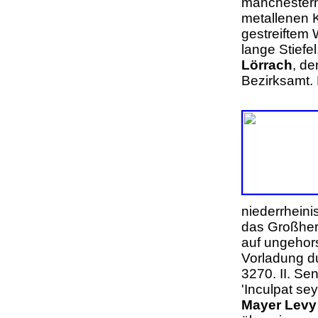
manchestern
metallenen 
gestreiftem 
lange Stiefel
Lörrach
, d
Bezirksam
niederrhein
das Großher
auf ungehor
Vorladung du
3270. II. Se
'Inculpat se
Mayer Levy