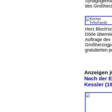
Synagogenrat 
des Großher
Herz Bloch's
Dörle überrei
Auftrage des 
Großherzogpa
gratulierten 
Anzeigen j
Nach der E
Kessler (1