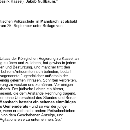
Bezirk Kassel).
Jakob Nußbaum
."
elitischen Volksschule in
Mansbach
ist alsbald
 zum 25. September unter Beilage von
Erlass der Königlichen Regierung zu Kassel an
ung zu üben und zu lehren, hat gewiss in jedem
ken und Bestürzung, und mancher tritt den
Lehrern Antisemiten sich befinden, bedarf
sogenannte Jugendbildner außerhalb der
dig gelernten Phrasen, Schriften verbreiten,
erung zu wecken und zu nähren. Vor einigen
sbach
. Der jüdische Lehrer, ein älterer,
nwesend, die dem Anstande Rechnung tragend,
uden ohne Unterschied des Standes und Berufs
Mansbach besteht ein seltenes einmütiges
des Gemeinderats
- und so war der junge
e, wenn er sich nicht andern Peitschenhieben
g von dem Geschehenen Anzeige, und
ine Agitationsreise zu unternehmen. Sp."