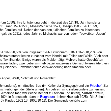
(um 1830). Ihre Entstehung geht in die Zeit des
17./18. Jahrhunderts
annt: Isaac 1571-1585, Moses/Mosche 1571, Joseph 1585, Saul 1599,
he Familien auf. Neben den von den jüdischen Familien zu leistenden
 galt bis 1931): jedes Jahr zu Michaelis war von jedem "beweibten Juden"
1861 199 (20,6 % von insgesamt 966 Einwohnern), 1871 162 (18,2 % von
haltsvorsteher lebten zunächst vom Handel mit Fellen und Wolle, Vieh oder
Textilhandel. Einige waren als Makler tätig. Mehrere hatte Geschäften
senwarenladen, zwei Lebensmittel- beziehungsweise Gemischtwarenläden, ein
 der jüdischen Einwohner durch Auswanderung nach Amerika oder
 Appel, Weiß, Schmidt und Rosenblatt.
hrhunderts), ein rituelles Bad (im Keller der Synagoge) und ein
Friedhof
. Zur
usschreibungen der Stelle unten). An Lehrern sind insbesondere zu nennen:
r Gemeinde tätig war (siehe Bericht zu seinem Tod unten),
Simon Strauß
,
s 1924 in Mansbach, dann in
Burghaun
), Lehrer
Hatz
(ab 1925). Die Schule
h 37 Kinder, 1902 18, 1903/10 11). Die Gemeinde gehörte zum