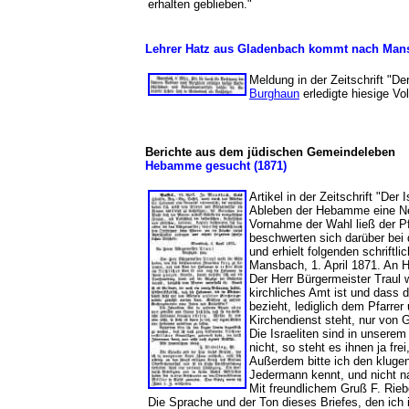
erhalten geblieben."
Lehrer Hatz aus Gladenbach kommt nach Man
Meldung in der Zeitschrift "De
Burghaun
erledigte hiesige Vo
Berichte aus dem jüdischen Gemeindeleben
Hebamme gesucht (1871)
Artikel in der Zeitschrift "Der 
Ableben der Hebamme eine Neuw
Vornahme der Wahl ließ der Pfa
beschwerten sich darüber bei
und erhielt folgenden schriftl
Mansbach, 1. April 1871. An H
Der Herr Bürgermeister Traul 
kirchliches Amt ist und dass 
bezieht, lediglich dem Pfarrer
Kirchendienst steht, nur von
Die Israeliten sind in unsere
nicht, so steht es ihnen ja f
Außerdem bitte ich den kluge
Jedermann kennt, und nicht na
Mit freundlichem Gruß F. Riebel
Die Sprache und der Ton dieses Briefes, den ich i