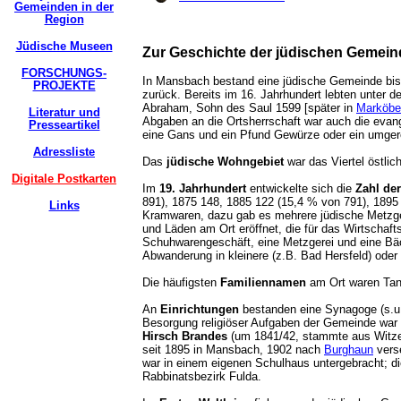
Gemeinden in der
Region
Jüdische Museen
Zur Geschichte der jüdischen Gemein
FORSCHUNGS-
In Mansbach bestand eine jüdische Gemeinde bis 1
PROJEKTE
zurück. Bereits im 16. Jahrhundert lebten unter
Abraham, Sohn des Saul 1599 [später in
Marköbe
Literatur und
Abgaben an die Ortsherrschaft war auch die evang
Presseartikel
eine Gans und ein Pfund Gewürze oder ein umger
Adressliste
Das
jüdische Wohngebiet
war das Viertel östlic
Digitale Postkarten
Im
19. Jahrhundert
entwickelte sich die
Zahl de
891), 1875 148, 1885 122 (15,4 % von 791), 1895 
Links
Kramwaren, dazu gab es mehrere jüdische Metzger
und Läden am Ort eröffnet, die für das Wirtscha
Schuhwarengeschäft, eine Metzgerei und eine Bäc
Abwanderung in kleinere (z.B. Bad Hersfeld) oder 
Die häufigsten
Familiennamen
am Ort waren Tan
An
Einrichtungen
bestanden eine Synagoge (s.u.),
Besorgung religiöser Aufgaben der Gemeinde war
Hirsch Brandes
(um 1841/42, stammte aus Witz
seit 1895 in Mansbach, 1902 nach
Burghaun
verse
war in einem eigenen Schulhaus untergebracht; di
Rabbinatsbezirk Fulda.