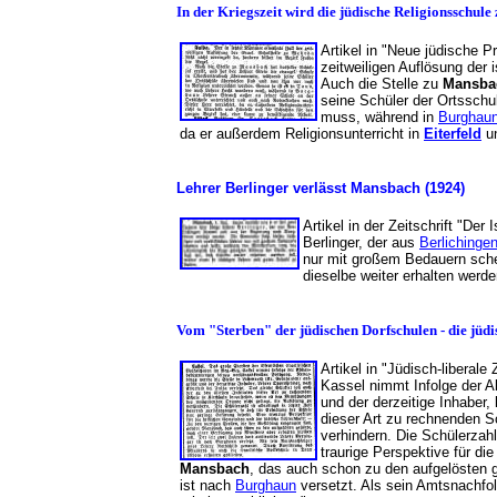
In der Kriegszeit wird die jüdische Religionsschule 
Artikel in "Neue jüdische P
zeitweiligen Auflösung der 
Auch die Stelle zu
Mansba
seine Schüler der Ortsschu
muss, während in
Burghau
da er außerdem Religionsunterricht in
Eiterfeld
u
Lehrer Berlinger verlässt Mansbach (1924)
Artikel in der Zeitschrift "Der
Berlinger, der aus
Berlichinge
nur mit großem Bedauern schei
dieselbe weiter erhalten werd
Vom "Sterben" der jüdischen Dorfschulen - die jüdi
Artikel in "Jüdisch-liberal
Kassel nimmt Infolge der 
und der derzeitige Inhaber,
dieser Art zu rechnenden S
verhindern. Die Schülerzahl
traurige Perspektive für d
Mansbach
, das auch schon zu den aufgelösten ge
ist nach
Burghaun
versetzt. Als sein Amtsnachfo