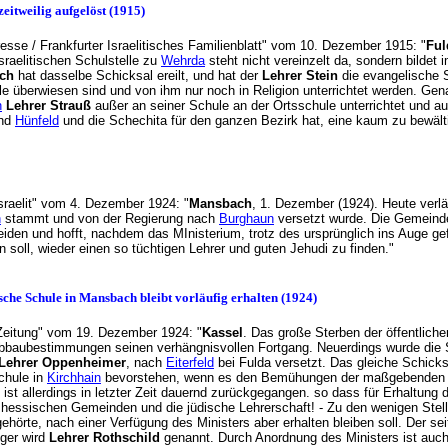
zeitweilig aufgelöst (1915)
resse / Frankfurter Israelitisches Familienblatt" vom 10. Dezember 1915: "
Ful
israelitischen Schulstelle zu
Wehrda
steht nicht vereinzelt da, sondern bildet 
ch
hat dasselbe Schicksal ereilt, und hat der
Lehrer Stein
die evangelische
le überwiesen sind und von ihm nur noch in Religion unterrichtet werden. Gen
n
Lehrer Strauß
außer an seiner Schule an der Ortsschule unterrichtet und 
nd
Hünfeld
und die Schechita für den ganzen Bezirk hat, eine kaum zu bewä
 Israelit" vom 4. Dezember 1924: "
Mansbach
, 1. Dezember (1924). Heute verläs
n
stammt und von der Regierung nach
Burghaun
versetzt wurde. Die Gemeinde 
den und hofft, nachdem das MInisterium, trotz des ursprünglich ins Auge gef
en soll, wieder einen so tüchtigen Lehrer und guten Jehudi zu finden."
sche Schule in Mansbach bleibt vorläufig erhalten (1924)
e Zeitung" vom 19. Dezember 1924: "
Kassel
. Das große Sterben der öffentliche
Abbaubestimmungen seinen verhängnisvollen Fortgang. Neuerdings wurde die S
Lehrer Oppenheimer
, nach
Eiterfeld
bei Fulda versetzt. Das gleiche Schicksa
chule in
Kirchhain
bevorstehen, wenn es den Bemühungen der maßgebenden Or
 ist allerdings in letzter Zeit dauernd zurückgegangen. so dass für Erhaltung
ie hessischen Gemeinden und die jüdische Lehrerschaft! - Zu den wenigen Stel
hörte, nach einer Verfügung des Ministers aber erhalten bleiben soll. Der sei
lger wird
Lehrer Rothschild
genannt. Durch Anordnung des Ministers ist auch 