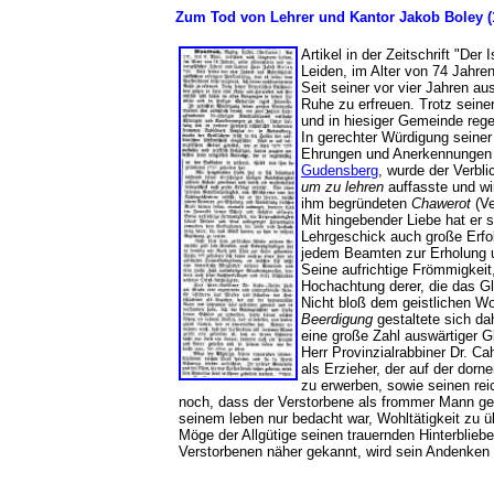
Zum Tod von Lehrer und Kantor Jakob Boley 
Artikel in der Zeitschrift "Der
Leiden, im Alter von 74 Jahre
Seit seiner vor vier Jahren a
Ruhe zu erfreuen. Trotz seine
und in hiesiger Gemeinde reg
In gerechter Würdigung seiner
Ehrungen und Anerkennungen z
Gudensberg
, wurde der Verbli
um zu lehren
auffasste und wir
ihm begründeten
Chawerot
(Ve
Mit hingebender Liebe hat er 
Lehrgeschick auch große Erfolg
jedem Beamten zur Erholung un
Seine aufrichtige Frömmigkei
Hochachtung derer, die das Gl
Nicht bloß dem geistlichen Wo
Beerdigung
gestaltete sich da
eine große Zahl auswärtiger 
Herr Provinzialrabbiner Dr. C
als Erzieher, der auf der dor
zu erwerben, sowie seinen re
noch, dass der Verstorbene als frommer Mann gele
seinem leben nur bedacht war, Wohltätigkeit zu 
Möge der Allgütige seinen trauernden Hinterblieb
Verstorbenen näher gekannt, wird sein Andenken 