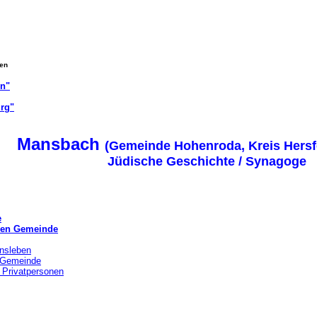
gen
on"
rg"
Mansbach
(Gemeinde Hohenroda, Kreis Hersf
Jüdische Geschichte / Synagoge
e
chen Gemeinde
nsleben
r Gemeinde
 Privatpersonen