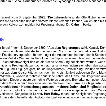
ferten mit Gehalts-Ansprüchen erbittet die Synagogen-Gemeinde Mansbach (
r Israelit" vom 8. September
1921
: "
Die Lehrerstelle
an der öffentlichen isra
auch die Schechitah und den Vorbeterdienst versehen können, wollen sich bis
e von Referenzen melden bei Provinzialrabbiner
Dr. Cahn
in Fulda.
90)
"Der Israelit" vom 8. Dezember 1890: "Aus dem
Regierungsbezirk Kassel.
Der 
toren, den ihnen unterstellten Lehrern zur Pflicht zu machen, religiöse Duld
ge Freude hervorgerufen. In dem Lager der Antisemiten herrscht darob Schrec
urzer Zeit die Waffen der Verfolgung hochgeschwungen. Dass auch unter den 
 Nichtsdestoweniger darf es als freche Anmaßung bezeichnet werden, wenn 
emitische Propaganda zu machen sich anschicken, indem sie neben den auswen
on Lug und Trug, geeignet, bei der ungebildeten Bevölkerung Haß und Verbitt
rer aus dem Kreise Fritzlar nach dem im Kreis Hünfeld gelegenen Dorfe
Man
 Wirtshaus, woselbst mehrere christliche Lehrer des Ortes und Umgebung a
stellten. Dieser erlaubte sich ohne Weiteres zynische Bemerkungen gegen J
ch dem Vorbilde der 'Häuptlinge' auf die Nachkommen Sems.
Doch gerade in 
 verschiedenen Konfessionsgenossen - mehrere Juden sind Mitglieder 
rtes nicht glücklich. In nächtlichem Dunkel musste er, gepeitscht vom Wind
verlassen. Der jüdische
Lehrer, Herr Boley,
macht der Königlichen Regierun
el, dass dem betreffenden Agitator die Lust verleidet worden, in der Folge e