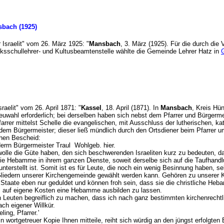
sbach (1925)
r Israelit" vom 26. März 1925: "
Mansbach
, 3. März (1925). Für die durch die
lksschullehrer- und Kultusbeamtenstelle wählte die Gemeinde Lehrer Hatz in
Israelit" vom 26. April 1871: "
Kassel
, 18. April (1871). In
Mansbach
, Kreis Hü
ahl erforderlich; bei derselben haben sich nebst dem Pfarrer und Bürgermeis
rrer mittelst Schelle die evangelischen, mit Ausschluss der lutherischen, ka
 dem Bürgermeister; dieser ließ mündlich durch den Ortsdiener beim Pfarrer 
ichen Bescheid:
errn Bürgermeister Traul Wohlgeb. hier.
wolle die Güte haben, den sich beschwerenden Israeliten kurz zu bedeuten, d
die Hebamme in ihrem ganzen Dienste, soweit derselbe sich auf die Taufhand
 unterstellt ist. Somit ist es für Leute, die noch ein wenig Besinnung haben, 
 Gliedern unserer Kirchengemeinde gewählt werden kann. Gehören zu unserer
m Staate eben nur geduldet und können froh sein, dass sie die christliche He
rei, auf eigene Kosten eine Hebamme ausbilden zu lassen.
n Leuten begreiflich zu machen, dass ich nach ganz bestimmten kirchenrecht
ch eigener Willkür.
ing, Pfarrer.'
n wortgetreuer Kopie Ihnen mitteile, reiht sich würdig an den jüngst erfolgten