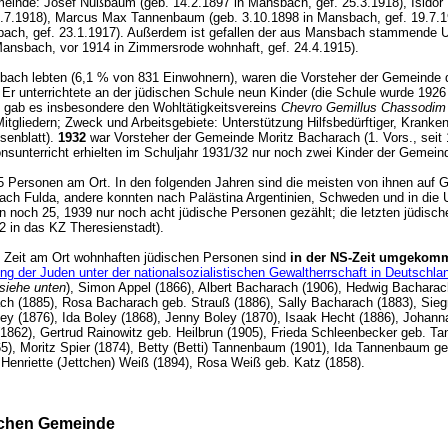
meinde: Josef Nußbaum (geb. 14.2.1897 in Mansbach, gef. 25.3.1918), Isidor
.7.1918), Marcus Max Tannenbaum (geb. 3.10.1898 in Mansbach, gef. 19.7.1
nsbach, gef. 23.1.1917). Außerdem ist gefallen der aus Mansbach stammende
 Mansbach, vor 1914 in Zimmersrode wohnhaft, gef. 24.4.1915).
sbach lebten (6,1 % von 831 Einwohnern), waren die Vorsteher der Gemeinde
r. Er unterrichtete an der jüdischen Schule neun Kinder (die Schule wurde 19
gab es insbesondere den Wohltätigkeitsvereins
Chevro Gemillus Chassodim
itgliedern; Zweck und Arbeitsgebiete: Unterstützung Hilfsbedürftiger, Krank
senblatt).
1932
war Vorsteher der Gemeinde Moritz Bacharach (1. Vors., seit 
igionsunterricht erhielten im Schuljahr 1931/32 nur noch zwei Kinder der Gem
 35 Personen am Ort. In den folgenden Jahren sind die meisten von ihnen au
ch Fulda, andere konnten nach Palästina Argentinien, Schweden und in die 
och 25, 1939 nur noch acht jüdische Personen gezählt; die letzten jüdisch
2 in das KZ Theresienstadt).
 Zeit am Ort wohnhaften jüdischen Personen sind
in der NS-Zeit umgekom
g der Juden unter der nationalsozialistischen Gewaltherrschaft in Deutschl
 siehe unten
), Simon Appel (1866), Albert Bacharach (1906), Hedwig Bachara
rach (1885), Rosa Bacharach geb. Strauß (1886), Sally Bacharach (1883), S
y (1876), Ida Boley (1868), Jenny Boley (1870), Isaak Hecht (1886), Johann
1862), Gertrud Rainowitz geb. Heilbrun (1905), Frieda Schleenbecker geb.
65), Moritz Spier (1874), Betty (Betti) Tannenbaum (1901), Ida Tannenbaum
, Henriette (Jettchen) Weiß (1894), Rosa Weiß geb. Katz (1858).
ischen Gemeinde