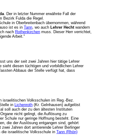
da
. Der in letzter Nummer erwähnte Fall der
im Bezirk Fulda die Regel.
 Schule in Oberbreitenbach übernommen, während
auso ist es in
Tann
, wo auch
Lehrer Hecht
wandern
auch nach
Rothenkirchen
muss. Dieser Herr verrichtet,
ltigende Arbeit."
st uns der seit zwei Jahren hier tätige Lehrer
sieht diesen tüchtigen und vorbildlichen Lehrer
assten Abbaus der Stelle verfügt hat, dass
n israelitischen Volksschulen im Reg.-Bez.
telle in
Lichenroth
(Kr. Gelnhausen) aufgelöst
l soll auch der zu den ältesten Instituten
gane nicht gelingt, die Auflösung zu
 der Schule nur geringe Hoffnung besteht. Eine
len, die der Auslösung entgangen sind, gehört
t zwei Jahren dort amtierende Lehrer Berlinger
die israelitische Volksschule in
Tann (Rhön)