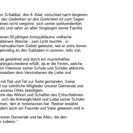
gen Schabbat,
den 8. Adar, verschied nach längerem
-
das Gedenken an den Gerechten ist zum Segen
.
enen nicht vergönnt, sich seiner wohlverdienten
müts und nahm an allen Vorgängen seiner Familie
denen 50-jährigen Amtsjubiläums vielfache
abbiners Wetzlar -
sein Licht leucht
e - in
 talmudischem Gebiet geleistet, wie er stets
lernen
egelmäßig an den Sabbaten in unseren, teils von
hule gewidmet und durch ein musterhaftes
hingeschiedene erfüllt, da er die Ferien, welche
im Interesse seiner Schule und Schüler abkürzte.
 erwarben dem Verstorbenen die Liebe und
 mit Rat und Tat zur Seite gestanden. Seine
t nur sämtliche Mitglieder unserer Gemeinde und
nseres Ortes beteiligten.
lderte das Wirken und Schaffen des Entschlafenen
 sich die Anhänglichkeit und Liebe seiner Schüler
men, den er hinterlassen hat. Redner erwähnt
ondern auch ein Freunde und Vater gewesen und in
nserer Gemeinde und bei Allen, die den
es Lebens."