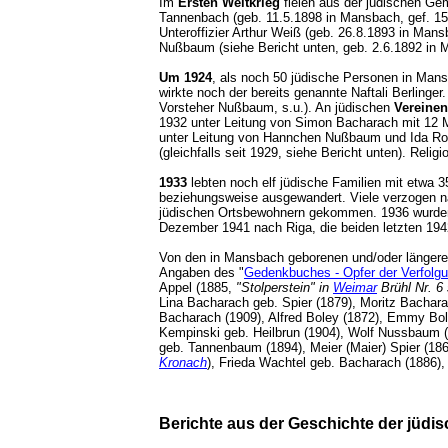
Im
Ersten Weltkrieg
fielen aus der jüdischen Ge
Tannenbach (geb. 11.5.1898 in Mansbach, gef. 15
Unteroffizier Arthur Weiß (geb. 26.8.1893 in Ma
Nußbaum (siehe Bericht unten, geb. 2.6.1892 in
Um 1924
, als noch 50 jüdische Personen in Man
wirkte noch der bereits genannte Naftali Berlinge
Vorsteher Nußbaum, s.u.). An jüdischen
Vereinen
1932 unter Leitung von Simon Bacharach mit 12 M
unter Leitung von Hannchen Nußbaum und Ida Ro
(gleichfalls seit 1929, siehe Bericht unten). Rel
1933
lebten noch elf jüdische Familien mit etwa
beziehungsweise ausgewandert. Viele verzogen na
jüdischen Ortsbewohnern gekommen. 1936 wurden n
Dezember 1941 nach Riga, die beiden letzten 194
Von den in Mansbach geborenen und/oder längere
Angaben des "
Gedenkbuches - Opfer der Verfolgun
Appel (1885,
"Stolperstein" in
Weimar
Brühl Nr. 6
Lina Bacharach geb. Spier (1879), Moritz Bacha
Bacharach (1909), Alfred Boley (1872), Emmy Bole
Kempinski geb. Heilbrun (1904), Wolf Nussbaum (
geb. Tannenbaum (1894), Meier (Maier) Spier (18
Kronach
), Frieda Wachtel geb. Bacharach (1886)
Berichte aus der Geschichte der jüd