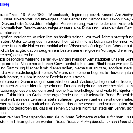
(1899)
 Israelit" vom 16. März 1899: "
Mansbach
, Regierungsbezirk Kassel. Am
Heili
n, unser allverehrter und unvergesslicher Lehrer und Kantor Herr Jakob Boley 
us Gesundheitsrücksichten erfolgten Pensionierung, war es leider dem Verstorb
r körperlichen Beschwerden zeigte er stets eine Ruhe und Heiterkeit des Ge
es Interesse.
 großen Verdienste wurden ihm anlässlich seines, vor zwei Jahren stattgefun
uteil. Unter Leitung des in unserer Heimat rühmlichst bekannten frommen R
chene früh in die Hallen der rabbinischen Wissenschaft eingeführt. Was er auf
klich betätigte, davon zeugten am besten seine religiösen Vorträge, die er r
reinen) gehalten hat.
sich besonders während seiner 40-jährigen hiesigen Amtstätigkeit unserer Sc
e erreicht. Von einer seltenen Gewissenhaftigkeit und Pflichttreue war der Da
d Sammlung frischer Kraft dienen sollen, niemals ausnutzte, sondern stets 
t, die Anspruchslosigkeit seines Wesens und seine unbegrenzte Herzensgüte
ück hatten, zu ihm in nähere Beziehung zu treten.
hle unserer Gemeinde galt sein Streben, auch Andersgläubigen hat er freudig
her auch zu einer hier nie gesehenen Trauerkundgebung, an welcher sich nich
Glaubensgenossen, sondern auch seine Nachbarkollegen und viele Nichtjuden u
ahn - Fulda hielt am Grabe eine ergreifende und eindrucksvolle Rede. Er schi
nenvollen Bahn des Lehramts stets zufrieden gewesen und es verstanden habe,
ichen schatz an talmudischem Wissen, das er besessen, und seinen guten Na
bt und gestorben ist, dass er seinen Schülern nicht nur stets ein Lehrer, s
üben.
enen reichen Trost spenden und sie in ihrem Schmerze wieder aufrichten. In u
stets in Ehren gehalten werden.
Seine Seele sei eingebunden in den Bund d