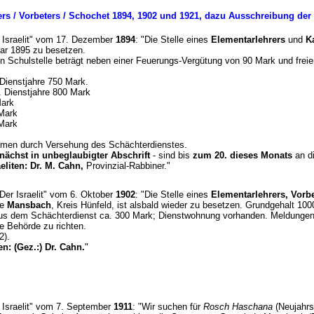
rs / Vorbeters / Schochet 1894, 1902 und 1921, dazu Ausschreibung der S
er Israelit" vom 17. Dezember
1894
: "Die Stelle eines
Elementarlehrers
und
K
uar 1895 zu besetzen.
Schulstelle beträgt neben einer Feuerungs-Vergütung von 90 Mark und frei
. Dienstjahre 750 Mark.
0. Dienstjahre 800 Mark
 Mark
0 Mark
0 Mark
men durch Versehung des Schächterdienstes.
unächst in unbeglaubigter Abschrift
- sind bis
zum 20. dieses Monats
an di
eliten: Dr. M. Cahn,
Provinzial-Rabbiner."
"Der Israelit" vom 6. Oktober
1902
: "Die Stelle eines
Elementarlehrers, Vorb
de
Mansbach
, Kreis Hünfeld, ist alsbald wieder zu besetzen. Grundgehalt 100
 dem Schächterdienst ca. 300 Mark; Dienstwohnung vorhanden. Meldungen m
te Behörde zu richten.
2).
en: (Gez.:) Dr. Cahn.
"
r Israelit" vom 7. September
1911
: "Wir suchen für
Rosch Haschana
(Neujahrs