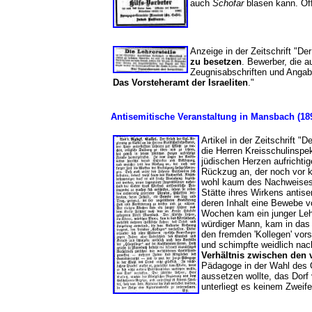
auch
Schofar
blasen kann. Of
Anzeige in der Zeitschrift "De
zu besetzen
. Bewerber, die 
Zeugnisabschriften und Angab
Das Vorsteheramt der Israeliten
."
Antisemitische Veranstaltung in Mansbach (18
Artikel in der Zeitschrift 
die Herren Kreisschulinspek
jüdischen Herzen aufrichti
Rückzug an, der noch vor k
wohl kaum des Nachweises.
Stätte ihres Wirkens antis
deren Inhalt eine Bewebe v
Wochen kam ein junger Leh
würdiger Mann, kam in das
den fremden 'Kollegen' vor
und schimpfte weidlich na
Verhältnis zwischen den
Pädagoge in der Wahl des O
aussetzen wollte, das Dorf 
unterliegt es keinem Zweif