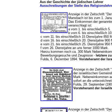
Aus der Geschichte der jüdischen Lehrer
Ausschreibungen der Stelle des Religionslehre
Anzeige in der Zeitschrift "D
Mansbach ist bis zum 1. Jan
Das Einkommen der genannten 
veranschlagt ist:
a vom 1. bis einschließlich 5
b vom 6. bis einschließlich 1
c vom 11. bis einschließlich 15 Dienstjahre 850
d vom 16. bis einschließlich 20. Dienstjahre 90
e vom 21. bis einschließlich 25. Dienstjahre 95
f vom 26. Dienstjahre an uns ferner 1000 Mark.
Hierzu kommen noch ca. 300 Mark Nebeneinkom
Bewerbungsgesuche und Zeugnisse -
letztere z
Fulda, 6. Dezember 1894.
Vorsteheramt der Isra
Anzeige in der Zeitschrift 
der israelitischen Gemein
Mark. Nebeneinkommen aus
sofort an die unterzeichne
Fulda, 29. September (190
Vorsteheramt der Israelit
Anzeige in der Zeitschrift "De