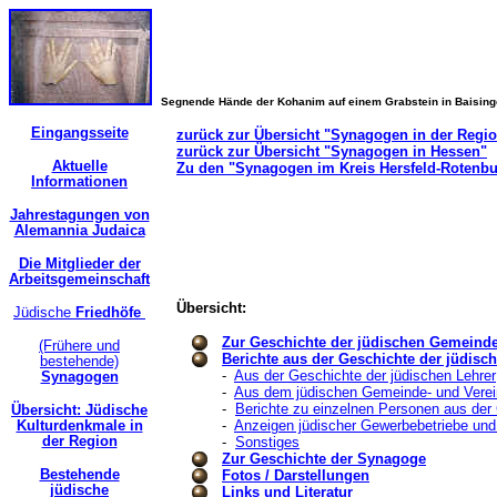
Segnende Hände der Kohanim auf einem Grabstein in Baisin
Eingangsseite
zurück zur Übersicht "Synagogen in der Regi
zurück zur Übersicht "Synagogen in Hessen"
Aktuelle
Zu den "Synagogen im Kreis Hersfeld-Rotenbu
Informationen
Jahrestagungen von
Alemannia Judaica
Die Mitglieder der
Arbeitsgemeinschaft
Übersicht:
Jüdische
Friedhöfe
Zur Geschichte der jüdischen Gemeind
(Frühere und
Berichte aus der Geschichte der jüdis
bestehende)
-
Aus der Geschichte der jüdischen Lehrer
Synagogen
-
Aus dem jüdischen Gemeinde- und Verei
-
Berichte zu einzelnen Personen aus de
Übersicht: Jüdische
Kulturdenkmale in
-
Anzeigen jüdischer Gewerbebetriebe und
der Region
-
Sonstiges
Zur Geschichte der Synagoge
Bestehende
Fotos / Darstellungen
jüdische
Links und Literatur