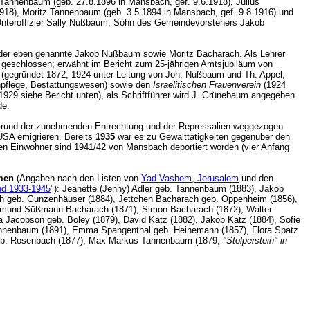
 Tannenbaum (geb. 27.8.1896 in Mansbach, gef. 9.6.1918), Julius
918), Moritz Tannenbaum (geb. 3.5.1894 in Mansbach, gef. 9.8.1916) und
 Unteroffizier Sally Nußbaum, Sohn des Gemeindevorstehers Jakob
 der eben genannte Jakob Nußbaum sowie Moritz Bacharach. Als Lehrer
26 geschlossen; erwähnt im Bericht zum 25-jährigen Amtsjubiläum von
(gegründet 1872, 1924 unter Leitung von Joh. Nußbaum und Th. Appel,
enpflege, Bestattungswesen) sowie den
Israelitischen Frauenverein
(1924
1929 siehe Bericht unten), als Schriftführer wird J. Grünebaum angegeben
einde.
f Grund der zunehmenden Entrechtung und der Repressalien weggezogen
USA emigrieren. Bereits
1935
war es zu Gewalttätigkeiten gegenüber den
en Einwohner sind 1941/42 von Mansbach deportiert worden (vier Anfang
men
(Angaben nach den Listen von
Yad Vashem, Jerusalem
und den
and 1933-1945
"): Jeanette (Jenny) Adler geb. Tannenbaum (1883), Jakob
ch geb. Gunzenhäuser (1884), Jettchen Bacharach geb. Oppenheim (1856),
iegmund Süßmann Bacharach (1871), Simon Bacharach (1872), Walter
a Jacobson geb. Boley (1879), David Katz (1882), Jakob Katz (1884), Sofie
 Tannenbaum (1891), Emma Spangenthal geb. Heinemann (1857), Flora Spatz
 geb. Rosenbach (1877), Max Markus Tannenbaum (1879,
"Stolperstein" in