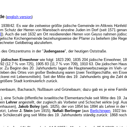
de
(
english version
)
938/42. Es war die zeitweise größte jüdische Gemeinde im Altkreis Hünfeld 
 dem Schutz der Herren von Mansbach einzelne Juden im Dorf (seit 1571 gen
l
]). Auch die seit 1632 am Ort residierenden Herren von Geyso nahmen jüdisc
elische Kirchengemeinde beziehungsweise der Pfarrer zu beliefern (die Regel
echneter Geldbetrag abzuliefern.
h des Ortszentrums in der "
Judengasse
", der heutigen Oststraße.
r jüdischen Einwohner
wie folgt: 1823 290, 1835 204 jüdische Einwohner, 
92 (12,7 % von 725), 1905 83 (11,7 % von 709), 1910 63. Die jüdischen Haus
. Zu Beginn des 20. Jahrhunderts lagen die Haupterwerbszweige im Vieh- und 
ftsleben des Ortes von großer Bedeutung waren (zwei Textilgeschäfte, ein Ei
kerei mit Lebensmitteln). Seit der Mitte des 19. Jahrhunderts ging die Zahl
größere Stadt kontinuierlich zurück.
nenbaum, Bacharach, Nußbaum und Grünebaum; dazu gab es je eine Familie
 eine Schule (öffentliche israelitische Elementarschule seit Mitte des 19. Ja
 ein
Lehrer
angestellt, der zugleich als Vorbeter und Schochet wirkte (vgl. A
enhausen),
Jakob Boley
(geb. 1825), der von 1854 bis 1894 als Lehrer in de
tzt, Lehrer
J. Stein
(um 1915),
Naftali Berlinger
(aus
Berlichingen
, 1922 bi
e Schülerzahl ging seit Mitte des 19. Jahrhunderts ständig zurück: 1868 noc