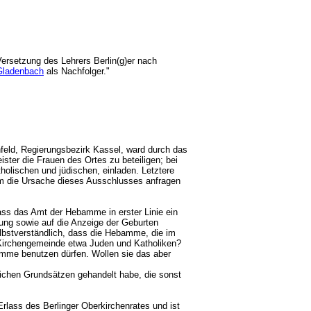
 Versetzung des Lehrers Berlin(g)er nach
Gladenbach
als Nachfolger."
nfeld, Regierungsbezirk Kassel, ward durch das
ter die Frauen des Ortes zu beteiligen; bei
tholischen und jüdischen, einladen. Letztere
um die Ursache dieses Ausschlusses anfragen
ass das Amt der Hebamme in erster Linie ein
lung sowie auf die Anzeige der Geburten
selbstverständlich, dass die Hebamme, die im
 Kirchengemeinde etwa Juden und Katholiken?
bamme benutzen dürfen. Wollen sie das aber
lichen Grundsätzen gehandelt habe, die sonst
 Erlass des Berlinger Oberkirchenrates und ist