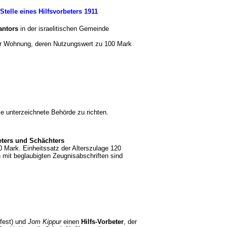
telle eines Hilfsvorbeters 1911
antors
in der israelitischen Gemeinde
er Wohnung, deren Nutzungswert zu 100 Mark
e unterzeichnete Behörde zu richten.
eters und Schächters
0 Mark. Einheitssatz der Alterszulage 120
it beglaubigten Zeugnisabschriften sind
fest) und
Jom Kippur
einen
Hilfs-Vorbeter
, der