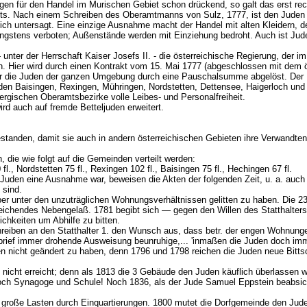
en für den Handel im Murischen Gebiet schon drückend, so galt das erst re
ts. Nach einem Schreiben des Oberamtmanns von Sulz, 1777, ist den Juden 
ch untersagt. Eine einzige Ausnahme macht der Handel mit alten Kleidern, den
engstens verboten; Außenstände werden mit Einziehung bedroht. Auch ist Juden
 unter der Herrschaft Kaiser Josefs II. - die österreichische Regierung, der
. Hier wird durch einen Kontrakt vom 15. Mai 1777 (abgeschlossen mit dem ö
ür die Juden der ganzen Umgebung durch eine Pauschalsumme abgelöst. Der Inh
den Baisingen, Rexingen, Mühringen, Nordstetten, Dettensee, Haigerloch u
rgischen Oberamtsbezirke volle Leibes- und Personalfreiheit.
wird auch auf fremde Betteljuden erweitert.
estanden, damit sie auch in andern österreichischen Gebieten ihre Verwandt
, die wie folgt auf die Gemeinden verteilt werden:
fl., Nordstetten 75 fl., Rexingen 102 fl., Baisingen 75 fl., Hechingen 67 fl.
uden eine Ausnahme war, beweisen die Akten der folgenden Zeit, u. a. auch P
 sind.
er unter den unzuträglichen Wohnungsverhält­nissen gelitten zu haben. Die 
ichendes Nebengelaß. 1781 begibt sich — gegen den Willen des Statt­halters
chkeiten um Abhilfe zu bitten.
hreiben an den Statthalter 1. den Wunsch aus, dass betr. der engen Wohnungen
zbrief immer drohende Ausweisung beunruhige,... 'inmaßen die Juden doch im
nicht geändert zu haben, denn 1796 und 1798 reichen die Juden neue Bittschri
n nicht erreicht; denn als 1813 die 3 Gebäude den Juden käuflich überlassen
ch Synagoge und Schule! Noch 1836, als der Jude Samuel Eppstein beabsicht
roße Lasten durch Einquartierungen. 1800 mutet die Dorfgemeinde den Juden