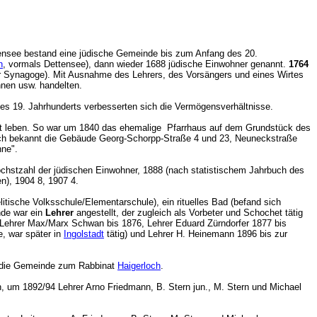
ensee bestand eine jüdische Gemeinde bis zum Anfang des 20.
n
, vormals Dettensee), dann wieder 1688 jüdische Einwohner genannt.
1764
 zur Synagoge). Mit Ausnahme des Lehrers, des Vorsängers und eines Wirtes
annen usw. handelten.
 des 19. Jahrhunderts verbesserten sich die Vermögensverhältnisse.
Ort leben. So war um 1840 das ehemalige Pfarrhaus auf dem Grundstück des
ch bekannt die Gebäude Georg-Schorpp-Straße 4 und 23, Neuneckstraße
onne".
öchstzahl der jüdischen Einwohner, 1888 (nach statistischem Jahrbuch des
ngen), 1904 8, 1907 4.
litische Volksschule/Elementarschule), ein rituelles Bad (befand sich
nde war ein
Lehrer
angestellt, der zugleich als Vorbeter und Schochet tätig
m Lehrer Max/Marx Schwan bis 1876, Lehrer Eduard Zürndorfer 1877 bis
e, war später in
Ingolstadt
tätig) und Lehrer H. Heinemann 1896 bis zur
e die Gemeinde zum Rabbinat
Haigerloch
.
n, um 1892/94 Lehrer Arno Friedmann, B. Stern jun., M. Stern und Michael