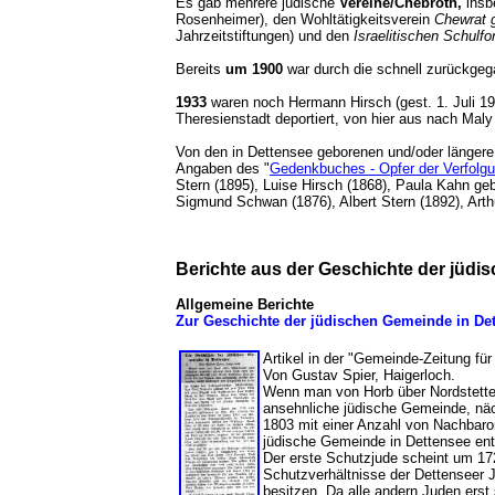
Es gab mehrere jüdische
Vereine/Chebroth,
insb
Rosenheimer), den Wohltätigkeitsverein
Chewrat 
Jahrzeitstiftungen) und den
Israelitischen Schulf
Bereits
um 1900
war durch die schnell zurückge
1933
waren noch Hermann Hirsch (gest. 1. Juli 1
Theresienstadt deportiert, von hier aus nach Mal
Von den in Dettensee geborenen und/oder längere
Angaben des "
Gedenkbuches - Opfer der Verfolgun
Stern (1895), Luise Hirsch (1868), Paula Kahn g
Sigmund Schwan (1876), Albert Stern (1892), Art
Berichte aus der Geschichte der jüd
Allgemeine Berichte
Zur Geschichte der jüdischen Gemeinde in Dett
Artikel in der "Gemeinde-Zeitung fü
Von Gustav Spier, Haigerloch.
Wenn man von Horb über Nordstett
ansehnliche jüdische Gemeinde, näc
1803 mit einer Anzahl von Nachbaror
jüdische Gemeinde in Dettensee en
Der erste Schutzjude scheint um 17
Schutzverhältnisse der Dettenseer J
besitzen. Da alle andern Juden ers