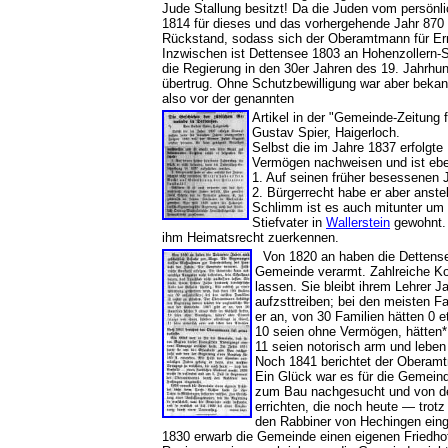
Jude Stallung besitzt! Da die Juden vom persönl
1814 für dieses und das vorhergehende Jahr 870 
Rückstand, sodass sich der Oberamtmann für Erm
Inzwischen ist Dettensee 1803 an Hohenzollern-
die Regierung in den 30er Jahren des 19. Jahrhun
übertrug. Ohne Schutzbewilligung war aber beka
also vor der genannten
Artikel in der "Gemeinde-Zeitung
Gustav Spier, Haigerloch.
Selbst die im Jahre 1837 erfolgt
Vermögen nachweisen und ist eben
1. Auf seinen früher besessenen 
2. Bürgerrecht habe er aber anst
Schlimm ist es auch mitunter um d
Stiefvater in
Wallerstein
gewohnt. 
ihm Heimatsrecht zuerkennen.
Von 1820 an haben die Dettensee
Gemeinde verarmt. Zahlreiche Ko
lassen. Sie bleibt ihrem Lehrer J
aufzsttreiben; bei den meisten F
er an, von 30 Familien hätten 0 
10 seien ohne Vermögen, hätten* 
11 seien notorisch arm und lebe
Noch 1841 berichtet der Oberam
Ein Glück war es für die Gemeind
zum Bau nachgesucht und von der
errichten, die noch heute — trot
den Rabbiner von Hechingen eing
1830 erwarb die Gemeinde einen eigenen Fried­hof