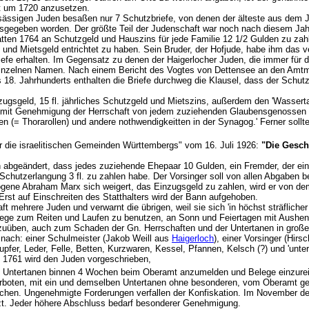
it um 1720 anzusetzen.
sässigen Juden besaßen nur 7 Schutzbriefe, von denen der älteste aus dem
usgegeben worden. Der größte Teil der Judenschaft war noch nach diesem J
tten 1764 an Schutzgeld und Hauszins für jede Familie 12 1/2 Gulden zu zahl
 und Mietsgeld entrichtet zu haben. Sein Bruder, der Hofjude, habe ihm das ve
iefe erhalten. Im Gegensatz zu denen der Haigerlocher Juden, die immer für 
einzelnen Namen. Nach einem Bericht des Vogtes von Dettensee an den Amtm
8. Jahrhunderts enthalten die Briefe durchweg die Klausel, dass der Schut
zugsgeld, 15 fl. jährliches Schutzgeld und Mietszins, außerdem den 'Wasserta
9 mit Genehmigung der Herrschaft von jedem zuziehenden Glaubensgenossen 
ten (= Thorarollen) und andere nothwendigkeitten in der Synagog.' Ferner sol
ür die israelitischen Gemeinden Württembergs" vom 16. Juli 1926:
"Die Gesch
abgeändert, dass jedes zuziehende Ehepaar 10 Gulden, ein Fremder, der eine 
Schutzerlangung 3 fl. zu zahlen habe. Der Vorsinger soll von allen Abgaben be
gene Abraham Marx sich weigert, das Einzugsgeld zu zahlen, wird er von de
Erst auf Einschreiten des Statthalters wird der Bann aufgehoben.
ft mehrere Juden und verwarnt die übrigen, weil sie sich 'in höchst sträflich
ge zum Reiten und Laufen zu benutzen, an Sonn und Feiertagen mit Aushen
uüben, auch zum Schaden der Gn. Herrschaften und der Untertanen in großer 
nach: einer Schulmeister (Jakob Weill aus
Haigerloch
), einer Vorsinger (Hirs
fer, Leder, Felle, Betten, Kurzwaren, Kessel, Pfannen, Kelsch (?) und 'unter
pril 1761 wird den Juden vorgeschrieben,
e Untertanen binnen 4 Wochen beim Oberamt anzumelden und Belege einzureic
erboten, mit ein und demselben Untertanen ohne besonderen, vom Oberamt 
chen. Ungenehmigte Forderungen verfallen der Konfiskation. Im November de
zt. Jeder höhere Abschluss bedarf besonderer Genehmigung.