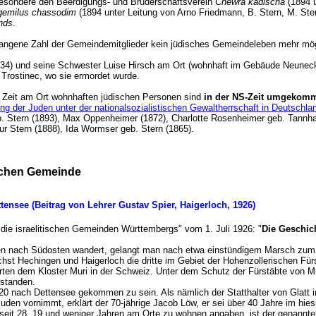
esondere den Beerdigungs- und Bruderschaftsverein
Chewra kadischa
(1894 
gemilus chassodim
(1894 unter Leitung von Arno Friedmann, B. Stern, M. St
onds
.
gangene Zahl der Gemeindemitglieder kein jüdisches Gemeindeleben mehr mö
934) und seine Schwester Luise Hirsch am Ort (wohnhaft im Gebäude Neuneck
y Trostinec, wo sie ermordet wurde.
 Zeit am Ort wohnhaften jüdischen Personen sind
in der NS-Zeit umgekom
g der Juden unter der nationalsozialistischen Gewaltherrschaft in Deutschl
eb. Stern (1893), Max Oppenheimer (1872), Charlotte Rosenheimer geb. Tannh
hur Stern (1888), Ida Wormser geb. Stern (1865).
ischen Gemeinde
ensee (Beitrag von Lehrer Gustav Spier, Haigerloch, 1926)
r die israelitischen Gemeinden Württembergs" vom 1. Juli 1926: "
Die Geschic
en nach Südosten wandert, gelangt man nach etwa einstündigem Marsch zum
hst Hechingen und Haigerloch die dritte im Gebiet der Hohenzollerischen Fü
ten dem Kloster Muri in der Schweiz. Unter dem Schutz der Fürstäbte von Muri
tstanden.
20 nach Dettensee gekommen zu sein. Als nämlich der Statthalter von Glatt i
uden vornimmt, erklärt der 70-jährige Jacob Löw, er sei über 40 Jahre im hie
t seit 28, 19 und weniger Jahren am Orte zu wohnen angaben, ist der genannt