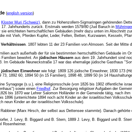
de
(
english version
)
m
Kloster Muri (Schweiz)
, dann zu Hohenzollern-Sigmaringen gehörenden Dett
es 17. Jahrhunderts zurück. Erstmals werden 1579/80 (Jud Baruch in
Mühringe
für sie errichteten herrschaftlichen Gebäuden (mehr dazu unten im Abschnitt
 die mit Vieh, Pferden Kupfer, Leder, Fellen, Betten, Kurzwaren, Kesseln, Pf
 Verhältnissen
. 1807 lebten 11 der 23 Familien von Almosen. Seit der Mitte
milien auch außerhalb der für sie bestimmten herrschaftlichen Gebäude im 
n Familien bewohnt. An
jüdischen Häusern
aus dem 19. Jahrhundert sind no
23. Im Gebäude Neuneckstraße 17 war das ehemalige jüdische Gasthaus "S
r jüdischen Einwohner
wie folgt: 1809 126 jüdische Einwohner, 1830 173 (H
9 73, 1892 60, 1894 50 (in 15 Familien), 1898 48, 1899 50 (in 14 Haushaltu
e Synagoge (s.u.), eine Religionsschule (von 1826 bis 1902 öffentliche israe
nenhaus") sowie einen
Friedhof
. Zur Besorgung religiöser Aufgaben der Gemei
 1826 bis 1870 war Lehrer Salomon Holländer in der Gemeinde tätig, nach ih
s 1896 (unterrichtete 1894 noch acht Kinder an der israelitischen Volksschul
ch neun Kinder an der israelitischen Volksschule).
n Rabbiner (Marx Hirsch, der selbst aus Dettensee stammte). Danach gehört
fer, J. Levy, B. Biggard und B. Stern, 1889 J. Levy, B. Biggard und B. Ster
el Rosenheimer.