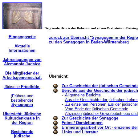
Segnende Hände der Kohanim auf einem Grabstein in Baisin
Eingangsseite
zurück zur Übersicht "Synagogen in der Regi
zu den Synagogen in Baden-Württemberg
Aktuelle
Informationen
Jahrestagungen von
Alemannia Judaica
Die Mitglieder der
Übersicht:
Arbeitsgemeinschaft
Zur Geschichte der jüdischen Gemeind
Jüdische
Friedhöfe
Berichte aus der Geschichte der jüdis
-
Allgemeine Berichte
(Frühere und
-
Aus der Geschichte der jüdischen Lehrer
bestehende)
-
Zu einzelnen Personen aus der jüdisch
Synagogen
-
Vom Ende der jüdischen Gemeinde
-
Anzeigen jüdischer Gewerbebetriebe und
Übersicht: Jüdische
Kulturdenkmale in
Zur Geschichte der Synagoge
der Region
Fotos / Darstellungen
Erinnerungsarbeit vor Ort - einzelne Ber
Bestehende
Links und Literatur
jüdische