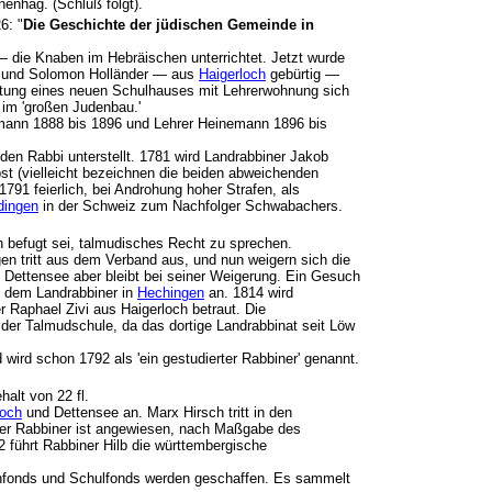
annenhag. (Schluß folgt).
6: "
Die Geschichte der jüdischen Gemeinde in
— die Knaben im Hebräischen unterrichtet. Jetzt wurde
tet und Solomon Holländer — aus
Haigerloch
gebürtig —
chtung eines neuen Schulhauses mit Lehrerwohnung sich
, im 'großen Judenbau.'
edmann 1888 bis 1896 und Lehrer Heinemann 1896 bis
en Rabbi unterstellt. 1781 wird Landrabbiner Jakob
t (vielleicht bezeichnen die beiden abweichenden
1791 feierlich, bei Androhung hoher Strafen, als
dingen
in der Schweiz zum Nachfolger Schwabachers.
 befugt sei, talmudisches Recht zu sprechen.
gen tritt aus dem Verband aus, und nun weigern sich die
 Dettensee aber bleibt bei seiner Weigerung. Ein Gesuch
e dem Landrabbiner in
Hechingen
an. 1814 wird
r Raphael Zivi aus Haigerloch betraut. Die
der Talmudschule, da das dortige Landrabbinat seit Löw
wird schon 1792 als 'ein gestudierter Rabbiner' genannt.
halt von 22 fl.
loch
und Dettensee an. Marx Hirsch tritt in den
 Der Rabbiner ist angewiesen, nach Maßgabe des
 führt Rabbiner Hilb die württembergische
enfonds und Schulfonds werden geschaffen. Es sammelt