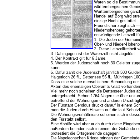
Waren so die Bestimmung
württembergischen Gebie
Württembergischen gänzli
Handel auf Borg wird str
einzige Nacht gestattet.
Freundlicher zeigt sich —
Niederhohenberg gehörten
entwürdigende Leibzoll f
1. Die Juden der Gemein
Ober- und Nieder-Hohenbe
2. Diese Leibzollfreiheit 
3. Dahingegen ist der Warenzoll nicht abgelöst.
4. Der Kontrakt gilt für 6 Jahre.
5. Werden der Judenschaft noch 30 Geleiter zug
kann.
6. Dafür zahlt die Judenschaft jährlich 500 Gulden
Haigerloch 26 fl., Dettensee 55 fl., Mühringen 100 
Dass eine solche menschlichere Behandlung der J
Akten des ehemaligen Oberamts Glatt vorhanden
Viel mehr noch scheinen die Dettenseer Juden ab
untergebracht. Schon 1764 Nagen sie über unzure
betreffend der Wohnungen und anderen Unzuträgli
Der Fürstabt Geroldus drückt darauf in einem Sc
man die Juden durch Hinweis auf die laut Schut
Die Wohnungsverhältnisse scheinen sich indessen 
den Fürstabt selbst.
Eine Abhilfe wird aber auch durch diese Eingabe
außerdem befinden sich in einem der Gebäude no
protestiert die Ortsgemeinde dagegen!
Die Napoleonschen Kriege bringen der Gemeinde g