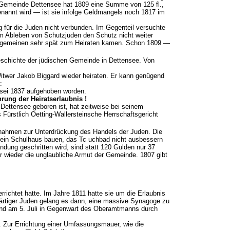
ie Gemeinde Dettensee hat 1809 eine Summe von 125 fl.,
enannt wird — ist sie infolge Geldmangels noch 1817 im
für die Juden nicht verbunden. Im Gegenteil versuchte
eim Ableben von Schutzjuden den Schutz nicht weiter
 allgemeinen sehr spät zum Heiraten kamen. Schon 1809 —
eschichte der jüdischen Gemeinde in Dettensee. Von
itwer Jakob Biggard wieder heiraten. Er kann genügend
:
 sei 1837 aufgehoben worden.
rung der Heiratserlaubnis !
 Dettensee geboren ist, hat zeitweise bei seinem
Fürstlich Oetting-Wallersteinsche Herrschaftsgericht
nahmen zur Unterdrückung des Handels der Juden. Die
kein Schulhaus bauen, das Tc uchbad nicht ausbessern
ändung geschritten wird, sind statt 120 Gulden nur 37
r wieder die unglaubliche Armut der Gemeinde. 1807 gibt
richtet hatte. Im Jahre 1811 hatte sie um die Erlaubnis
wärtiger Juden gelang es dann, eine massive Synagoge zu
t und am 5. Juli in Gegenwart des Oberamtmanns durch
. Zur Errich­tung einer Umfassungsmauer, wie die