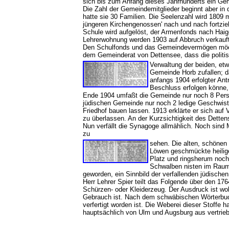
sich bis zum Anfang dieses Jahrhunderts ein G
Die Zahl der Gemeindemitglieder beginnt aber in
hatte sie 30 Familien. Die Seelenzahl wird 1809
jüngeren Kirchengenossen' nach und nach fortzie
Schule wird aufgelöst, der Armenfonds nach Hai
Lehrerwohnung werden 1903 auf Abbruch verkauft
Den Schulfonds und das Gemeindevermögen möcht
dem Gemeinderat von Dettensee, dass die poli
Verwaltung der beiden, et
Gemeinde Horb zufallen; d
anfangs 1904 erfolgter An
Beschluss erfolgen könne,
Ende 1904 umfaßt die Gemeinde nur noch 8 Perso
jüdischen Gemeinde nur noch 2 ledige Geschwist
Friedhof bauen lassen. 1913 erklärte er sich a
zu überlassen. An der Kurzsichtigkeit des Detten
Nun verfällt die Synagoge allmählich. Noch sind 
zu
sehen. Die alten, schönen
Löwen geschmückte heilige
Platz und ringsherum noch 
Schwalben nisten im Raum 
geworden, ein Sinnbild der verfallenden jüdisch
Herr Lehrer Spier teilt das Folgende über den 176
Schürzen- oder Kleiderzeug. Der Ausdruck ist wo
Gebrauch ist. Nach dem schwäbischen Wörterbuch 
verfertigt worden ist. Die Weberei dieser Stoffe
hauptsächlich von Ulm und Augsburg aus vertrie