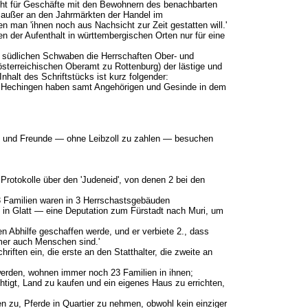
cht für Geschäfte mit den Bewohnern des benachbarten
außer an den Jahrmärkten der Handel im
 man 'ihnen noch aus Nachsicht zur Zeit gestatten will.'
 der Aufenthalt in württembergischen Orten nur für eine
 im südlichen Schwaben die Herrschaften Ober- und
sterreichischen Oberamt zu Rottenburg) der lästige und
alt des Schriftstücks ist kurz folgender:
nd Hechingen haben samt Angehörigen und Gesinde in dem
en und Freunde — ohne Leibzoll zu zahlen — besuchen
rotokolle über den 'Judeneid', von denen 2 bei den
23 Familien waren in 3 Herrschastsgebäuden
 in Glatt — eine Deputation zum Fürst­adt nach Muri, um
 Abhilfe geschaffen werde, und er verbiete 2., dass
mer auch Menschen sind.'
ften ein, die erste an den Statthalter, die zweite an
 werden, wohnen immer noch 23 Familien in ihnen;
igt, Land zu kaufen und ein eigenes Haus zu errichten,
 zu, Pferde in Quartier zu nehmen, obwohl kein einziger