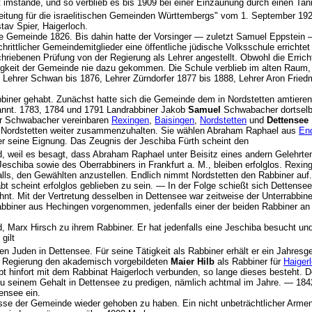
t imstande, und so verblieb es bis 1909 bei einer Einzäu­nung durch einen T
Zeitung für die israelitischen Gemeinden Württembergs" vom 1. September 192
stav Spier, Haigerloch.
die Gemeinde 1826. Bis dahin hatte der Vorsinger — zuletzt Samuel Eppstein 
schrittlicher Gemeindemitglieder eine öffentliche jüdische Volksschule errich
hriebenen Prüfung von der Regierung als Lehrer angestellt. Obwohl die Erri
losigkeit der Gemeinde nie dazu gekommen. Die Schule verblieb im alten Raum
ten Lehrer Schwan bis 1876, Lehrer Zürndorfer 1877 bis 1888, Lehrer Aron Fri
biner gehabt. Zunächst hatte sich die Gemeinde dem in Nordstetten amtierend
nannt. 1783, 1784 und 1791 Landrabbiner Jakob
Samuel
Schwabacher dortselbs
er Schwabacher vereinbaren
Rexingen
,
Baisingen
,
Nordstetten
und
Dettensee
n Nordstetten weiter zusammenzuhalten. Sie wählen Abraham Raphael aus
En
ber seine Eignung. Das Zeugnis der Jeschiba Fürth scheint den
 weil es besagt, dass Abraham Raphael unter Beisitz eines andern Gelehrten
eschiba sowie des Oberrabbiners in Frankfurt a. M., bleiben erfolglos. Rexin
lls, den Gewählten anzustellen. Endlich nimmt Nordstetten den Rabbiner auf.
bt scheint erfolglos geblieben zu sein. — In der Folge schießt sich Dettense
hnt. Mit der Vertretung desselben in Dettensee war zeitweise der Unterrabbine
bbiner aus Hechingen vorgenommen, jedenfalls einer der beiden Rabbiner an 
 Marx Hirsch zu ihrem Rabbiner. Er hat jedenfalls eine Jeschiba besucht und 
 gilt
en Juden in Dettensee. Für seine Tätigkeit als Rabbiner erhält er ein Jahresge
er Regierung den akademisch vorgebildeten
Maier Hilb
als Rabbiner für
Haiger
bt hinfort mit dem Rabbinat Haigerloch verbunden, so lange dieses besteht.
zu seinem Gehalt in Dettensee zu predigen, nämlich achtmal im Jahre. — 1842
ensee ein.
isse der Gemeinde wieder gehoben zu haben. Ein nicht unbeträchtlicher Arm