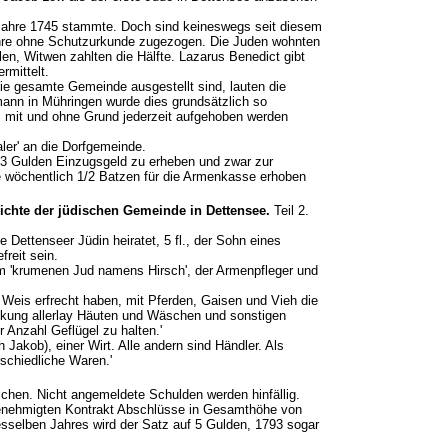
 Jahre 1745 stammte. Doch sind keineswegs seit diesem
ahre ohne Schutzurkunde zugezogen. Die Juden wohnten
en, Witwen zahlten die Hälfte. Lazarus Benedict gibt
rmittelt.
die gesamte Gemeinde ausgestellt sind, lauten die
ann in Mühringen wurde dies grundsätzlich so
z mit und ohne Grund jederzeit aufgehoben werden
ler' an die Dorfgemeinde.
3 Gulden Einzugsgeld zu erheben und zwar zur
lte wöchentlich 1/2 Batzen für die Armenkasse erhoben
ichte der jüdischen Gemeinde in Dettensee.
Teil 2.
Dettenseer Jüdin heiratet, 5 fl., der Sohn eines
freit sein.
m 'krumenen Jud namens Hirsch', der Armenpfleger und
er Weis erfrecht haben, mit Pferden, Gaisen und Vieh die
kung allerlay Häuten und Wäschen und sonstigen
Anzahl Geflügel zu halten.'
ch Jakob), einer Wirt. Alle andern sind Händler. Als
schiedliche Waren.'
hen. Nicht angemeldete Schulden werden hinfällig.
genehmigten Kontrakt Abschlüsse in Gesamthöhe von
sselben Jahres wird der Satz auf 5 Gulden, 1793 sogar