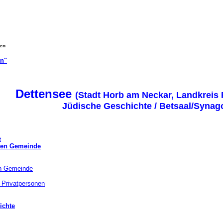
gen
on"
Dettensee
(Stadt Horb am Neckar, Landkreis
Jüdische Geschichte / Betsaal/Synag
e
chen Gemeinde
en Gemeinde
 Privatpersonen
ichte