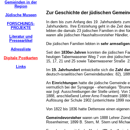
Gemeinden in der
Region
Zur Geschichte der jüdischen Gemein
Jüdische Museen
In dem bis zum Anfang des 19. Jahrhunderts zu
FORSCHUNGS-
Jahrhunderts. Ihre Entstehung geht in die Zeit d
PROJEKTE
lebten die damals 23 jüdischen Familien in drei 
waren alle jüdischen Haushaltsvorsteher Händler,
Literatur und
Presseartikel
Die jüdischen Familien lebten in
sehr armseligen
Adressliste
Seit den
1830er-Jahren
konnten die jüdischen Fa
heutigen Tabernwasener Weg 7 von drei jüdische
Digitale Postkarten
15, 17, 21 und 25 sowie Tabernwasener Straße 
Links
Im
19. Jahrhundert
entwickelte sich die
Zahl de
deutsch-israelitischen Gemeindebundes: 82), 188
An
Einrichtungen
hatte die jüdische Gemeinde ein
vermutlich bei der Synagoge - ehemaliges "Brun
war (vgl. Ausschreibungen der Stelle unten). Von
1888, anschließend Lehrer Arno Friedmann 1888 bi
Auflösung der Schule 1902 (unterrichtete 1899 no
Von 1822 bis 1836 hatte Dettensee einen eigene
Gemeindevorsteher
waren um 1888 Lehrer Zürndor
Rosenheimer, 1899 B. Stern, M. Stern und Micha