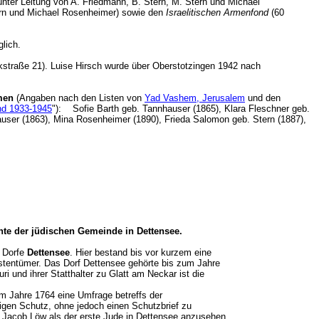
unter Leitung von A. Friedmann, B. Stern, M. Stern und Michael
ern und Michael Rosenheimer) sowie den
Israelitischen Armenfond
(60
glich.
straße 21). Luise Hirsch wurde über Oberstotzingen 1942 nach
men
(Angaben nach den Listen von
Yad Vashem, Jerusalem
und den
and 1933-1945
"): Sofie Barth geb. Tannhauser (1865), Klara Fleschner geb.
auser (1863), Mina Rosenheimer (1890), Frieda Salomon geb. Stern (1887),
hte der jüdischen Gemeinde in Dettensee.
 Dorfe
Dettensee
. Hier bestand bis vor kurzem eine
rstentümer. Das Dorf Dettensee gehörte bis zum Jahre
 und ihrer Statthalter zu Glatt am Neckar ist die
m Jahre 1764 eine Umfrage betreffs der
sigen Schutz, ohne jedoch einen Schutzbrief zu
e Jacob Löw als der erste Jude in Dettensee anzusehen