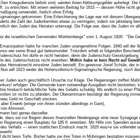
ichen Kriegsdienste befreit sind, werden ihnen Ablösungsgelder auferlegt. D
fl. zu entrichten. Mit einem weiteren Beitrag für 1815 — dessen Höhe nicht g
äßigung verwendet, freilich ohne Erfolg.
Sigmaringen gekommen. Eine Erleichterung der Lage war mit diesem Übergang 
derts die Zahl der Judenfamilien etwas zu verringern, indem sie jahrelang b
nntlich den Juden das Heiraten untersagt. Die Folge war, dass die Juden im
 für die israelitischen Gemeinden Württembergs" vom 1. August 1926: "Die G
e Emanzipation hatte für manchen Juden unangenehme Folgen. 1840 will der W
so wie seine Braut gut beleumundet. Trotzdem erhält er folgenden Bescheid
Judenschutz hin dürfe er nicht heiraten, denn die Judenschutz-Gesetzgebung
elle des Judenschutzes nicht erworben.
Mithin habe er kein Recht auf Gewäh
as Heimatsrecht einzelner Juden bestellt. Ein gewisser Josef Schüle, der in
Nun will 1823 weder die Hohenzollerisch-Sigmaringische Regierung, noch das 
r Juden auch geschäftlich Ursache zur Klage. Die Regierungen treffen Maß
nkurs! erfolgen. Die Gemeinde kann not­wendige Ausgaben nicht bestreiten, 
ahre hindurch beträchtliche Teile des Gelalts schuldig. Ms endlich zu einer Pf
amilien ist nichts zu pfänden. Der Oberamtmann bestätigt der Regierung imme
etwas Geld im Geschäft stecken,
aber Erwerb (einige von ihnen stünden allerdings in Gant),
n von Almosen.
tmann fast genau dasselbe.
e, dass sie vor Beginn dieses finanziellen Niedergangs eine neue Synagoge er
 Regierung einen Bauplatz für 185 fl. erworben. Mit Hilfe von Spenden aus
z des Verfalls — einen stattlichen Eindruck macht. 1820 wuü>e sie vollende
eweiht.
 dicht beim Torfe. Bisher hatte sie ihre Toten in Mühringen bestatten müssen