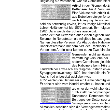
Regierung sie vorschrieb, war die Gemeinde nich
Artikel in der "Gemeinde-
Dettensee
. Teil 4. Von Gu
Eine Volksschule erhielt 
aus Betreiben einiger fort
nach Ablegung der vorgesc
bald als notwendig erwies, ist es infolge Mittel
Lehrer Holländer hat bis 1870 amtiert. Ihm folg
1902. Dann wurde die Schule ausgelöst.
Kurze Zeit hat Dettensee auch einen eigenen Rab
Solomon in Nordstetten als religiöse Instanz ge
Namen dieselbe Person). Vor Abzug des Rabbin
Rabbinatsverband mit dem Sitz des Rabbiners i
Vor seinem Antritt aber kommt es zu Zweifeln ü
Gemeinden nicht genügend,
Vermittlungsversuche der J
andern Gemeinden gleichfa
des Rabbiners beim Fürsta
Landrabbiner Löw Aach als religiöse Instanz erwä
Synagogeneinweihung, 1820, hat ebenfalls ein Ra
Aachs Tod unbesetzt geblieben war.
1822 wählen die Dettenseer ein Gemeindemitglied,
Er scheint sich vom Handel ernährt zu haben und
als einer der wohlhabendst
1836 stellt die Sigmaring
Ruhestand. Dettensee blei
Beitrages der Dettenseer 
Synagogenordnung in Dett
Allmählich scheinen sich die Vermögensverhältn