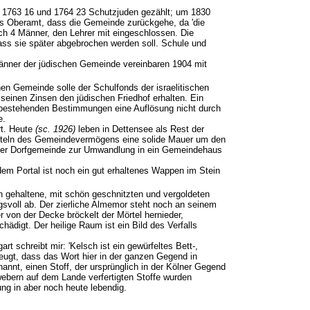
on 1763 16 und 1764 23 Schutzjuden gezählt; um 1830
das Oberamt, dass die Gemeinde zurückgehe, da 'die
ch 4 Männer, den Lehrer mit eingeschlossen. Die
ss sie später abgebrochen werden soll. Schule und
änner der jüdischen Gemeinde vereinbaren 1904 mit
n Gemeinde solle der Schulfonds der israelitischen
einen Zinsen den jüdischen Friedhof erhalten. Ein
n bestehenden Bestimmungen eine Auflösung nicht durch
e.
rt. Heute
(sc. 1926)
leben in Dettensee als Rest der
itteln des Gemeindevermögens eine solide Mauer um den
 der Dorfgemeinde zur Umwandlung in ein Gemeindehaus
dem Portal ist noch ein gut erhaltenes Wappen im Stein
n gehaltene, mit schön geschnitzten und vergoldeten
svoll ab. Der zierliche Almemor steht noch an seinem
 von der Decke bröckelt der Mörtel hernieder,
igt. Der heilige Raum ist ein Bild des Verfalls
t schreibt mir: 'Kelsch ist ein gewürfeltes Bett-,
eugt, dass das Wort hier in der ganzen Gegend in
nt, einen Stoff, der ursprünglich in der Kölner Gegend
swebern auf dem Lande verfertigten Stoffe wurden
ung in aber noch heute lebendig.