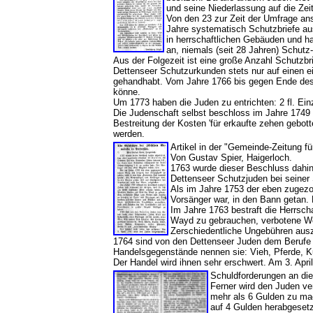
und seine Niederlassung auf die Ze
Von den 23 zur Zeit der Umfrage an
Jahre systematisch Schutzbriefe a
in herrschaftlichen Gebäuden und ha
an, niemals (seit 28 Jahren) Schutz-
Aus der Folgezeit ist eine große Anzahl Schutzbr
Dettenseer Schutzurkunden stets nur auf einen 
gehandhabt. Vom Jahre 1766 bis gegen Ende des 1
könne.
Um 1773 haben die Juden zu entrichten: 2 fl. Ein
Die Judenschaft selbst beschloss im Jahre 174
Bestreitung der Kosten 'für erkaufte zehen gebot
werden.
Artikel in der "Gemeinde-Zeitung f
Von Gustav Spier, Haigerloch.
1763 wurde dieser Beschluss dahin 
Dettenseer Schutzjuden bei seiner 
Als im Jahre 1753 der eben zugezo
Vorsänger war, in den Bann getan. 
Im Jahre 1763 bestraft die Herrscha
Wayd zu gebrauchen, verbotene We
Zerschiedentliche Ungebühren ausz
1764 sind von den Dettenseer Juden dem Berufe 
Handelsgegenstände nennen sie: Vieh, Pferde, Kup
Der Handel wird ihnen sehr erschwert. Am 3. A
Schuldforderungen an di
Ferner wird den Juden v
mehr als 6 Gulden zu ma
auf 4 Gulden herabgeset