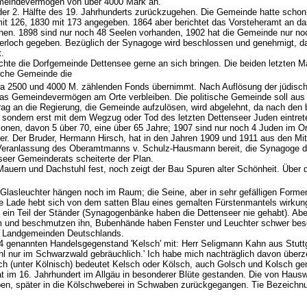
emeindevermögen von über 4000 Mark an.
 der 2. Hälfte des 19. Jahrhunderts zurückzugehen. Die Gemeinde hatte sch
 mit 126, 1830 mit 173 angegeben. 1864 aber berichtet das Vorsteheramt an 
hen. 1898 sind nur noch 48 Seelen vorhanden, 1902 hat die Gemeinde nur no
gerloch gegeben. Bezüglich der Synagoge wird beschlossen und genehmigt, da
.
e die Dorfgemeinde Dettensee gerne an sich bringen. Die beiden letzten M
tische Gemeinde die
wa 2500 und 4000 M. zählenden Fonds übernimmt. Nach Auflösung der jüdische
as Gemeindevermögen am Orte verbleiben. Die politische Gemeinde soll aus s
trag an die Regierung, die Gemeinde aufzulösen, wird abgelehnt, da nach de
 sondern erst mit dem Wegzug oder Tod des letzten Dettenseer Juden eintret
nen, davon 5 über 70, eine über 65 Jahre; 1907 sind nur noch 4 Juden im O
er. Der Bruder, Hermann Hirsch, hat in den Jahren 1909 und 1911 aus den M
uf Veranlassung des Oberamtmanns v. Schulz-Hausmann bereit, die Synagoge
seer Gemeinderats scheiterte der Plan.
Mauern und Dachstuhl fest, noch zeigt der Bau Spuren alter Schönheit. Über 
 Glasleuchter hängen noch im Raum; die Seine, aber in sehr gefälligen Forme
 Lade hebt sich von dem satten Blau eines gemalten Fürstenmantels wirkung
ein Teil der Ständer (Synagogenbänke haben die Dettenseer nie gehabt). Aber
und beschmutzen ihn, Bubenhände haben Fenster und Leuchter schwer beschäd
en Landgemeinden Deutschlands.
4 genannten Handelsgegenstand 'Kelsch' mit: Herr Seligmann Kahn aus Stuttgar
hl nur im Schwarzwald gebräuchlich.' Ich habe mich nachträglich davon überz
(unter Kölnisch) bedeutet Kelsch oder Kölsch, auch Golsch und Kolsch genan
 hat im 16. Jahrhundert im Allgäu in besonderer Blüte gestanden. Die von Hau
ben, später in die Kölschweberei in Schwaben zurückgegangen. Tie Bezeichn