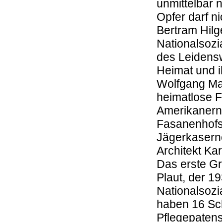
unmittelbar 
Opfer darf n
Bertram Hilg
Nationalsozi
des Leidensw
Heimat und i
Wolfgang Ma
heimatlose F
Amerikanern
Fasanenhofs
Jägerkaserne
Architekt Ka
Das erste Gr
Plaut, der 1
Nationalsozi
haben 16 Sc
Pflegepatens