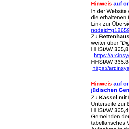
Hinweis
auf on
In der Website
die erhaltenen
Link zur Übers
nodeid=g18659
Zu
Bettenhau
weiter über "
Di
HHStAW 365,83
https://arcin
HHStAW 365,84
https://arcins
Hinweis
auf on
jüdischen Ge
Zu
Kassel mit
Unterseite zur 
HHStAW 365,49
Gemeinden der 
tabellarisches