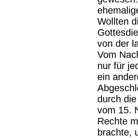
ehemalige
Wollten d
Gottesdie
von der l
Vom Nach
nur für j
ein ande
Abgeschlo
durch die
vom 15. N
Rechte m
brachte, 