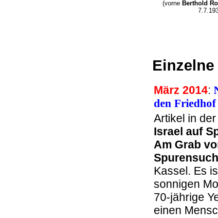
(vorne
Berthold Ro
7.7.19
Einzelne 
März 2014
:
den Friedh
Artikel in d
Israel auf 
Am Grab von
Spurensuch
Kassel. Es i
sonnigen Mor
70-jährige Y
einen Mensch