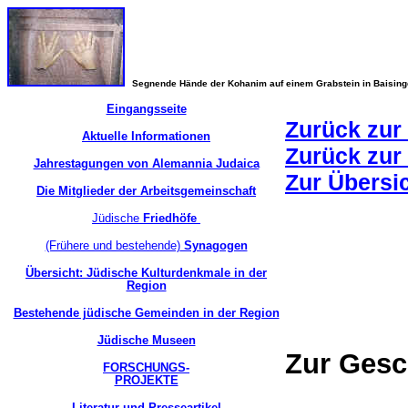
Segnende Hände der Kohanim auf einem Grabstein in Baisin
Eingangsseite
Zurück zur 
Aktuelle Informationen
Zurück zur
Jahrestagungen von Alemannia Judaica
Zur Übersi
Die Mitglieder der Arbeitsgemeinschaft
Jüdische
Friedhöfe
(Frühere und bestehende)
Synagogen
Übersicht: Jüdische Kulturdenkmale in der
Region
Bestehende jüdische Gemeinden in der Region
Jüdische Museen
Zur Gesc
FORSCHUNGS-
PROJEKTE
Literatur und Presseartikel