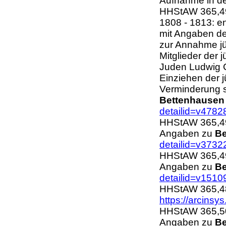
Aufnahme in d
HHStAW 365,49
1808 - 1813: en
mit Angaben de
zur Annahme jü
Mitglieder der
Juden Ludwig C
Einziehen der 
Verminderung s
Bettenhausen
detailid=v4782
HHStAW 365,493
Angaben zu
Be
detailid=v3732
HHStAW 365,490
Angaben zu
Be
detailid=v1510
HHStAW 365,48
https://arcinsy
HHStAW 365,500
Angaben zu
Be