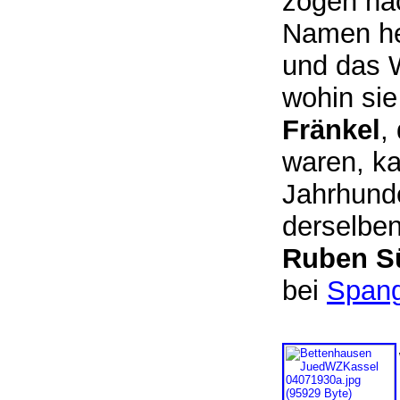
zogen na
Namen he
und das W
wohin sie
Fränkel
,
waren, ka
Jahrhunde
derselben
Ruben S
bei
Span