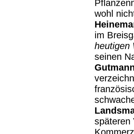
Pflanzenn
wohl nich
Heinema
im Breisg
heutigen 
seinen Na
Gutman
verzeichn
französi
schwacher
Landsma
späteren 
Kommerzie