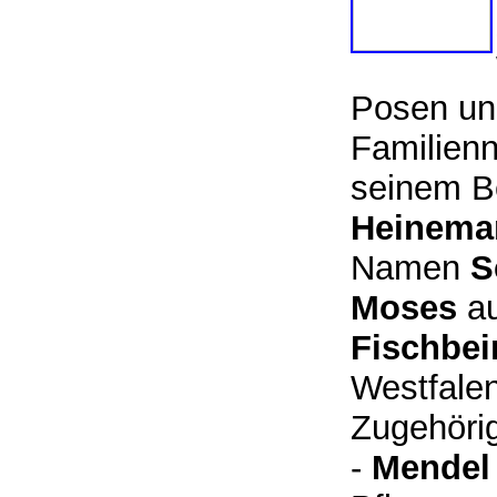
Posen und
Familienn
seinem B
Heinema
Namen
S
Moses
a
Fischbei
Westfalen
Zugehörig
-
Mendel