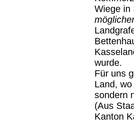
Wiege in 
möglicher
Landgraf
Bettenhau
Kasselane
wurde.
Für uns gi
Land, wo
sondern n
(Aus Staa
Kanton K