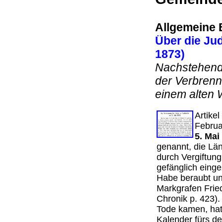
Allgemeine 
Über die Jud
1873)
Nachstehend 
der Verbrenn
einem alten 
Artike
Februa
5. Mai
genannt, die Lä
durch Vergiftung
gefänglich einge
Habe beraubt un
Markgrafen Fried
Chronik p. 423).
Tode kamen, hat
Kalender fürs d