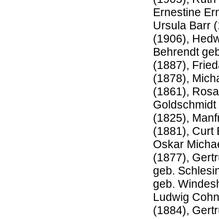
Ernestine Er
Ursula Barr 
(1906), Hedw
Behrendt ge
(1887), Fried
(1878), Mich
(1861), Rosa
Goldschmidt 
(1825), Manf
(1881), Curt
Oskar Michae
(1877), Gert
geb. Schlesi
geb. Windesh
Ludwig Cohn 
(1884), Gert