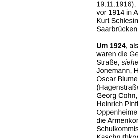
19.11.1916),
vor 1914 in 
Kurt Schlesi
Saarbrücken 
Um 1924
, a
waren die Ge
Straße,
sieh
Jonemann, He
Oscar Blumen
(Hagenstraß
Georg Cohn, 
Heinrich Pint
Oppenheimer.
die Armenkom
Schulkommiss
Kaschruthkom