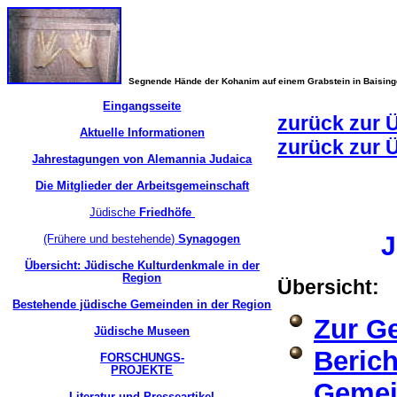
Segnende Hände der Kohanim auf einem Grabstein in Baisin
Eingangsseite
zurück zur 
Aktuelle Informationen
zurück zur 
Jahrestagungen von Alemannia Judaica
Die Mitglieder der Arbeitsgemeinschaft
Jüdische
Friedhöfe
J
(Frühere und bestehende)
Synagogen
Übersicht: Jüdische Kulturdenkmale in der
Region
Übersicht:
Bestehende jüdische Gemeinden in der Region
Zur G
Jüdische Museen
Berich
FORSCHUNGS-
PROJEKTE
Gemei
Literatur und Presseartikel