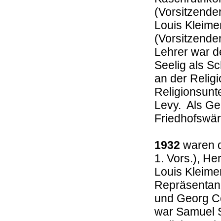
(Vorsitzende
Louis Kleime
(Vorsitzende
Lehrer war de
Seelig als Sc
an der Relig
Religionsunte
Levy. Als Ge
Friedhofswärt
1932
waren d
1. Vors.), H
Louis Kleime
Repräsentanz
und Georg Co
war Samuel S