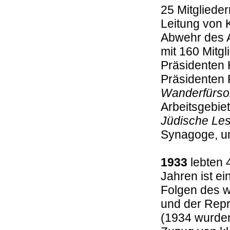
25 Mitglieder
Leitung von K
Abwehr des A
mit 160 Mitgl
Präsidenten 
Präsidenten 
Wanderfürso
Arbeitsgebie
Jüdische Le
Synagoge, u
1933
lebten 
Jahren ist e
Folgen des w
und der Rep
(1934 wurden