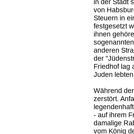
in der Stadt
von Habsbur
Steuern in e
festgesetzt 
ihnen gehöre
sogenannten)
anderen Stra
der "Jüdenst
Friedhof lag
Juden lebte
Während de
zerstört. An
legendenhaft
- auf ihrem 
damalige Rab
vom König de