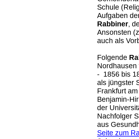
Schule (Reli
Aufgaben de
Rabbiner
, d
Ansonsten (z
auch als Vor
Folgende
Ra
Nordhausen t
- 1856 bis 
als jüngster
Frankfurt am 
Benjamin-Hir
der Universi
Nachfolger S
aus Gesundhe
Seite zum R