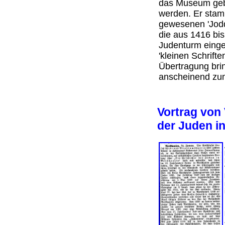
das Museum gebr
werden. Er stam
gewesenen 'Jodd
die aus 1416 bi
Judenturm einge
'kleinen Schrift
Übertragung brin
anscheinend zu
Vortrag von
der Juden i