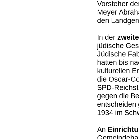
Vorsteher d
Meyer Abraha
den Landge
In der
zweite
jüdische Ges
Jüdische Fab
hatten bis na
kulturellen 
die Oscar-Co
SPD-Reichst
gegen die Be
entscheiden g
1934 im Schw
An
Einricht
Gemeindehaus