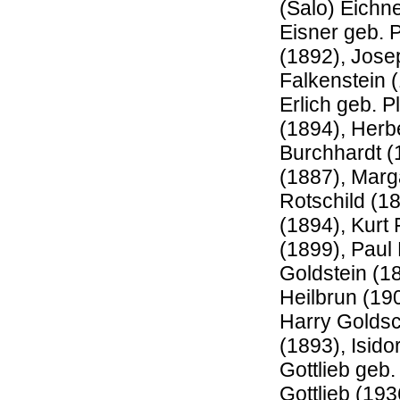
(Salo) Eichn
Eisner geb. 
(1892), Jose
Falkenstein 
Erlich geb. P
(1894), Herb
Burchhardt (
(1887), Marg
Rotschild (1
(1894), Kurt
(1899), Paul
Goldstein (1
Heilbrun (19
Harry Goldsch
(1893), Isid
Gottlieb geb.
Gottlieb (193