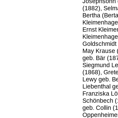
Josephsohn g
(1882), Selm
Bertha (Bert
Kleimenhagen
Ernst Kleime
Kleimenhagen
Goldschmidt 
May Krause (
geb. Bär (18
Siegmund Lev
(1868), Gret
Lewy geb. Be
Liebenthal g
Franziska Lö
Schönbech (1
geb. Collin 
Oppenheimer 