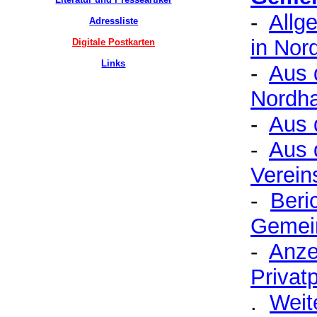
-
Allg
Adressliste
in Nor
Digitale Postkarten
Links
-
Aus 
Nordh
-
Aus 
-
Aus 
Verein
-
Beri
Gemei
-
Anze
Privat
.
Weit