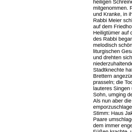
heiligen Schrein
mitgenommen. R
und Kranke, in i
Rabbi Meier schl
auf dem Friedho
Heiligtümer auf
des Rabbi begann
melodisch schön
liturgischen Ge
und drehten sich
niederzuhaltend
Stadtknechte hat
Brettern angezü
prasseln; die T
lauteres Singen
Sohn, umging de
Als nun aber di
emporzuschlagen
Stimm: Haus Jak
Paare umschlage
dem immer enger
Füßen krachte, 