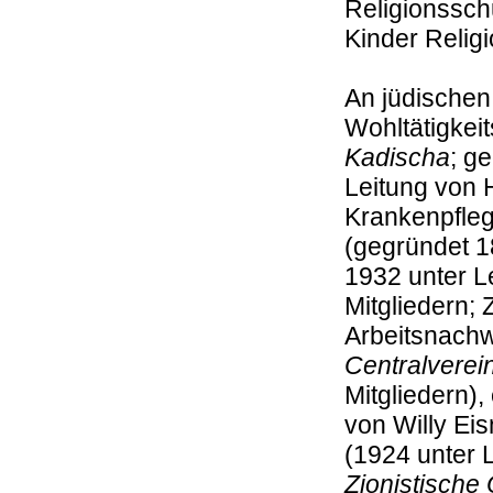
Religionssch
Kinder Relig
An jüdische
Wohltätigkei
Kadischa
; g
Leitung von H
Krankenpfleg
(gegründet 1
1932 unter L
Mitgliedern;
Arbeitsnachw
Centralverei
Mitgliedern),
von Willy Eis
(1924 unter L
Zionistische