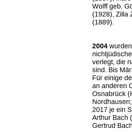
Wolff geb. G
(1928), Zilla
(1889)
2004
wurden 
nichtjüdische
verlegt, die
sind. Bis Mä
Für einige d
an anderen Or
Osnabrück (Ha
Nordhausen
2017 je ein S
Arthur Bach 
Gertrud Bac