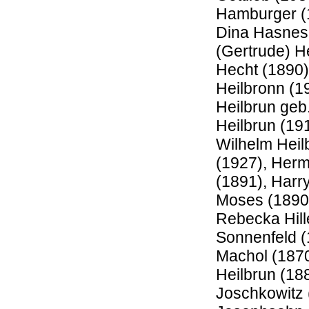
Hamburger (1
Dina Hasnes
(Gertrude) H
Hecht (1890)
Heilbronn (1
Heilbrun geb.
Heilbrun (19
Wilhelm Heil
(1927), Herm
(1891), Harr
Moses (1890)
Rebecka Hill
Sonnenfeld (
Machol (1870
Heilbrun (18
Joschkowitz 