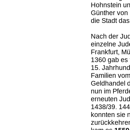
Hohnstein un
Günther von
die Stadt da
Nach der Jud
einzelne Jude
Frankfurt, M
1360 gab es v
15. Jahrhund
Familien vom
Geldhandel d
nun im Pferd
erneuten Jud
1438/39. 144
konnten sie 
zurückkehren