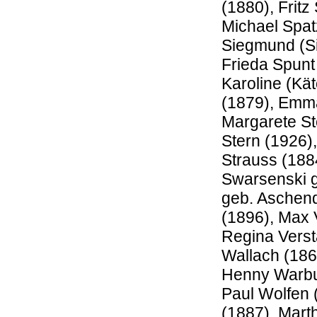
(1880), Fritz
Michael Spat
Siegmund (Si
Frieda Spunt 
Karoline (Kä
(1879), Emma
Margarete St
Stern (1926)
Strauss (188
Swarsenski g
geb. Aschend
(1896), Max 
Regina Verst
Wallach (186
Henny Warbur
Paul Wolfen 
(1887), Mart