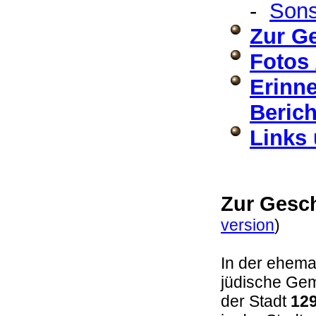
-
Sons
Zur G
Fotos 
Erinne
Berich
Links 
Zur Gesc
version
)
In der ehema
jüdische Gem
der Stadt
12