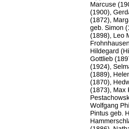
Marcuse (190
(1900), Gerd
(1872), Marg
geb. Simon (
(1898), Leo 
Frohnhausen 
Hildegard (H
Gottlieb (18
(1924), Selm
(1889), Hele
(1870), Hedw
(1873), Max 
Pestachowski
Wolfgang Phil
Pintus geb. H
Hammerschlag
(1886), Nath