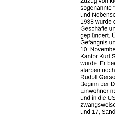
Zuzug von k
sogenannte "O
und Nebensc
1938 wurde 
Geschäfte u
geplündert. 
Gefängnis un
10. November
Kantor Kurt 
wurde. Er be
starben noch
Rudolf Gers
Beginn der D
Einwohner no
und in die U
zwangsweise 
und 17, Sand