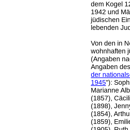
dem Kogel 12
1942 und Mär
jüdischen Ei
lebenden Jud
Von den in N
wohnhaften 
(Angaben na
Angaben des
der national
1945
"): Sop
Marianne Alb
(1857), Cäcil
(1898), Jenn
(1854), Arth
(1859), Emili
(1905), Ruth 