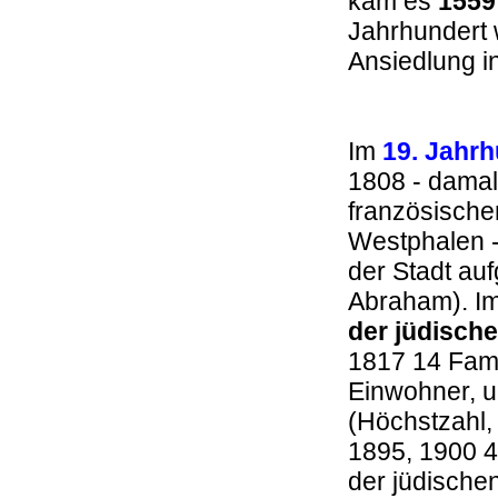
kam es
1559
Jahrhundert 
Ansiedlung 
Im
19. Jahrh
1808 - damal
französische
Westphalen - 
der Stadt au
Abraham). Im
der jüdisch
1817 14 Fami
Einwohner, u
(Höchstzahl,
1895, 1900 4
der jüdische