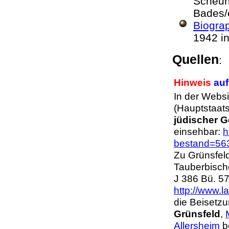
Scheun
Bades/
Biogra
1942 in
Quellen
Hinweis
auf
In der Webs
(Hauptstaats
jüdischer 
einsehbar:
h
bestand=56
Zu Grünsfel
Tauberbisc
J 386 Bü. 5
http://www.l
die Beisetz
Grünsfeld
,
Allersheim
b