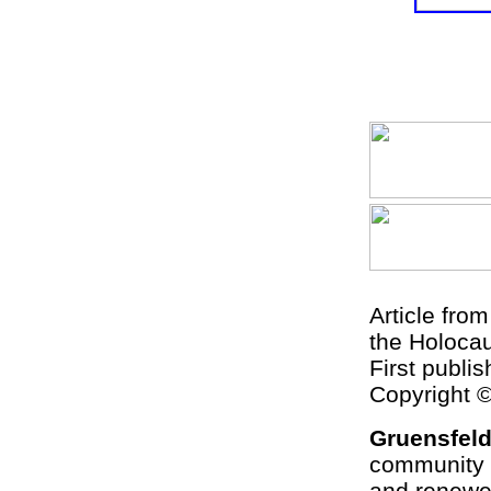
Article fro
the Holocau
First publi
Copyright 
Gruensfel
community 
and renewed