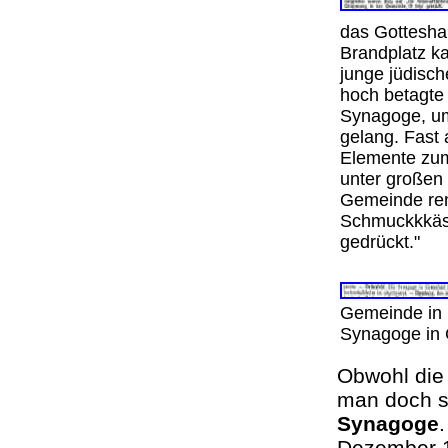
das Gottesha
Brandplatz k
junge jüdisc
hoch betagte
Synagoge, um
gelang. Fast 
Elemente zum
unter großen 
Gemeinde reno
Schmuckkkäst
gedrückt."
Gemeinde in F
Synagoge in 
Obwohl die 
man doch s
Synagoge
Dezember 1