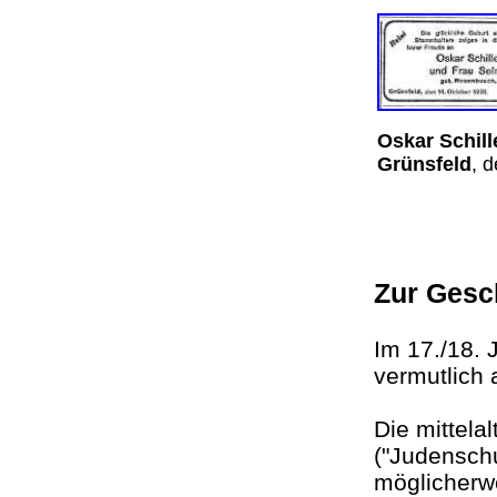
Oskar Schil
Grünsfeld
, 
Zur Gesc
Im 17./18. 
vermutlich
Die mittela
("Judenschu
möglicherwe