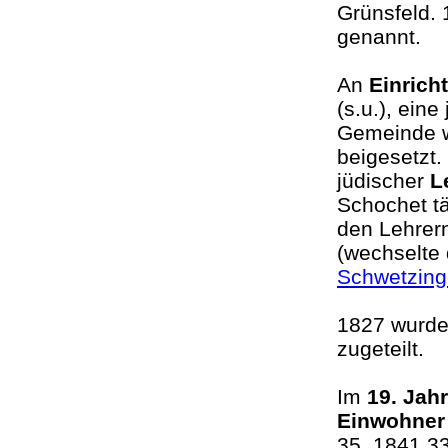
Grünsfeld.
genannt.
An
Einrich
(s.u.), ein
Gemeinde w
beigesetzt.
jüdischer
L
Schochet tä
den Lehrer
(wechselte
Schwetzin
1827 wurde
zugeteilt.
Im
19. Jah
Einwohne
35, 1841 3