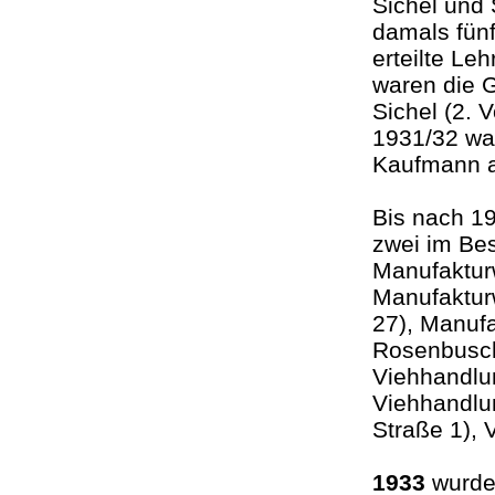
Sichel und 
damals fünf
erteilte Le
waren die G
Sichel (2. 
1931/32 war
Kaufmann a
Bis nach 1
zwei im Bes
Manufaktur
Manufaktur
27), Manuf
Rosenbusch
Viehhandlu
Viehhandlu
Straße 1),
1933
wurden