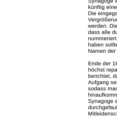
Synagoge wu
künftig ein
Die eingega
Vergrößeru
werden. Die
dass alle 
nummeriert
haben sollt
Namen der 
Ende der 1
höchst rep
berichtet, 
Aufgang sei
sodass man
hinaufkomm
Synagoge s
durchgefaul
Mitleidens