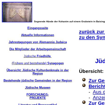
Segnende Hände der Kohanim auf einem Grabstein in Baisin
Eingangsseite
zurück zur
Aktuelle Informationen
zu den Sy
Jahrestagungen von Alemannia Judaica
Die Mitglieder der Arbeitsgemeinschaft
Jüdische
Friedhöfe
Jüd
(Frühere und bestehende)
Synagogen
Übersicht: Jüdische Kulturdenkmale in der
Übersicht:
Region
Zur Ge
Bestehende jüdische Gemeinden in der Region
Berich
Jüdische Museen
-
Aus d
FORSCHUNGS-
-
Anzei
PROJEKTE
Zur Ge
Literatur und Presseartikel