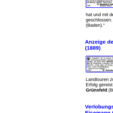
hat und mit d
geschlossen. E
(Baden)."
Anzeige d
(1889)
Landtouren z
Erfolg gereis
Grünsfeld
(B
Verlobungs
Eisemann