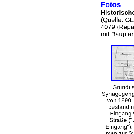
Fotos
Historisch
(Quelle: G
4079 (Repa
mit Bauplä
Grundri
Synagogen
von 1890.
bestand n
Eingang 
Straße ("
Eingang"),
man zur S