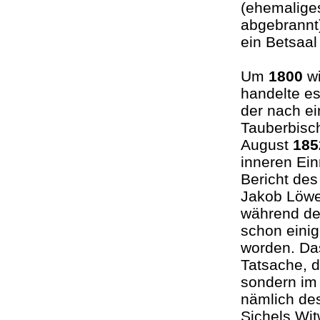
(ehemalige
abgebrannt)
ein Betsaa
Um
1800
wi
handelte es
der nach ei
Tauberbisc
August
185
inneren Ein
Bericht de
Jakob Löwe
während der
schon einig
worden. Da
Tatsache, 
sondern im 
nämlich de
Sichels Wit