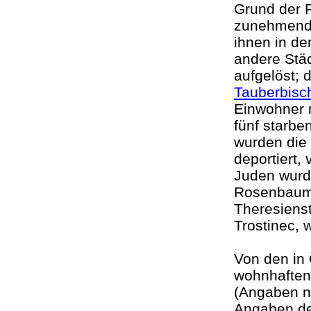
Grund der F
zunehmenden
ihnen in d
andere Stä
aufgelöst; 
Tauberbisc
Einwohner n
fünf starbe
wurden die 
deportiert,
Juden wurde
Rosenbaum,
Theresienst
Trostinec,
V
on den in
wohnhaften
(Angaben n
Angaben de