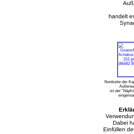
Auß
handelt es
Syna
Nordseite der Kap
Außenw
ist der "Näpf
eingema
Erklä
Verwendung
Dabei ha
Einfüllen d