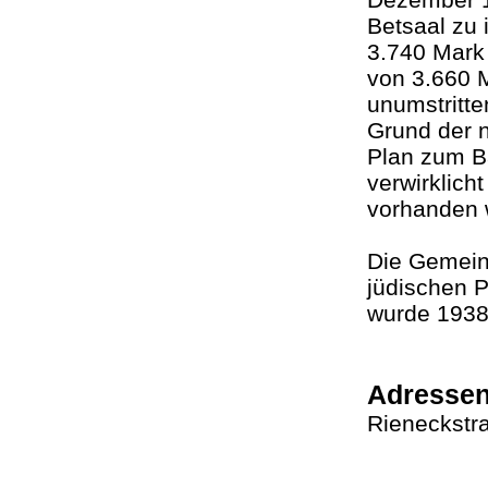
Betsaal zu
3.740 Mark
von 3.660 M
unumstritte
Grund der n
Plan zum B
verwirklic
vorhanden
Die Gemeind
jüdischen P
wurde 1938
Adresse
Rieneckstr