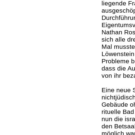
liegende F
ausgeschöp
Durchführu
Eigentumsv
Nathan Ros
sich alle d
Mal musste 
Löwenstein
Probleme b
dass die A
von ihr be
Eine neue S
nichtjüdisc
Gebäude oh
rituelle Ba
nun die is
den Betsaal
möglich wa