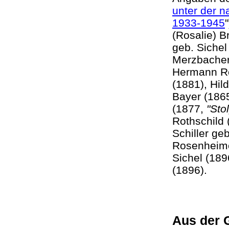
unter der n
1933-1945
"
(Rosalie) 
geb. Sichel
Merzbacher
Hermann Ro
(1881), Hi
Bayer (186
(1877,
"Sto
Rothschild 
Schiller g
Rosenheime
Sichel (18
(1896).
Aus der 