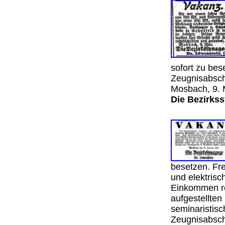
sofort zu be
Zeugnisabsch
Mosbach, 9. 
Die Bezirks
besetzen. Fr
und elektris
Einkommen reg
aufgestellten 
seminaristisc
Zeugnisabsch