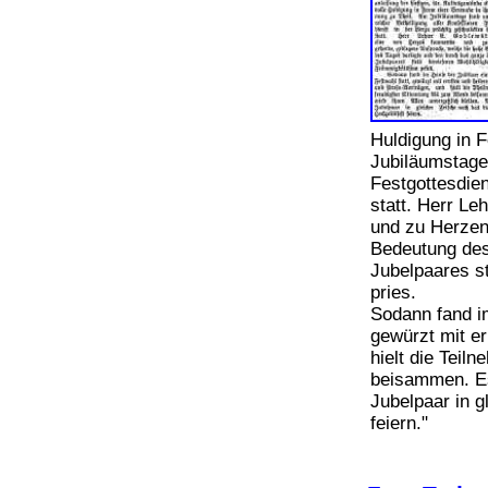
Huldigung in 
Jubiläumstage 
Festgottesdie
statt. Herr L
und zu Herzen
Bedeutung des
Jubelpaares s
pries.
Sodann fand im
gewürzt mit e
hielt die Teil
beisammen. Es
Jubelpaar in 
feiern."