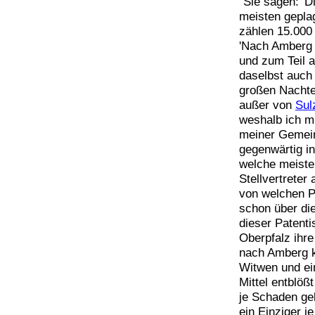
"Sie sagen: '
meisten gepla
zählen 15.000
'Nach Amberg 
und zum Teil 
daselbst auch 
großen Nachtei
außer von
Sul
weshalb ich m
meiner Gemein
gegenwärtig i
welche meisten
Stellvertrete
von welchen Pa
schon über die
dieser Patent
Oberpfalz ihre
nach Amberg k
Witwen und ei
Mittel entblö
je Schaden geb
ein Einziger j