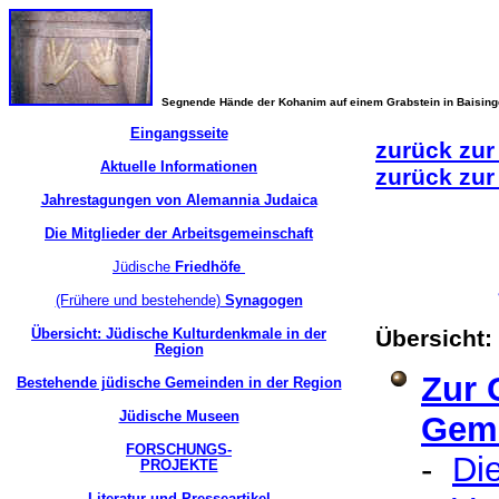
Segnende Hände der Kohanim auf einem Grabstein in Baisin
Eingangsseite
zurück zur
Aktuelle Informationen
zurück zur
Jahrestagungen von Alemannia Judaica
Die Mitglieder der Arbeitsgemeinschaft
Jüdische
Friedhöfe
(Frühere und bestehende)
Synagogen
Übersicht: Jüdische Kulturdenkmale in der
Übersicht
Region
Zur 
Bestehende jüdische Gemeinden in der Region
Jüdische Museen
Gem
FORSCHUNGS-
-
Die
PROJEKTE
Literatur und Presseartikel