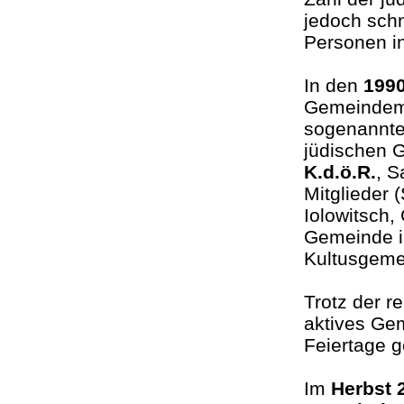
jedoch schn
Personen in
In den
1990
Gemeindemi
sogenannte
jüdischen 
K.d.ö.R.
, S
Mitglieder
Iolowitsch,
Gemeinde is
Kultusgeme
Trotz der r
aktives Ge
Feiertage 
Im
Herbst 