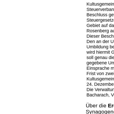
Kultusgemeind
Steuerverban
Beschluss gef
Steuergesetze
Gebiet auf d
Rosenberg a
Dieser Beschl
Den an der U
Umbildung be
wird hiermit
soll genau d
gegebene Umb
Einsprache m
Frist von zwe
Kultusgemein
24. Dezembe
Die Verwaltu
Bacharach, Vo
Über die
Er
Synagogeng