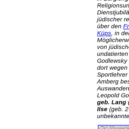
Religionsun
Dienstjubil
jüdischer re
über den
F
Küps
, in d
Möglicherw
von jüdisc
undatierte
Godlewsky 
dort wegen
Sportlehre
Amberg bes
Auswanderu
Leopold Go
geb. Lang
(
Ilse
(geb. 2
unbekannt