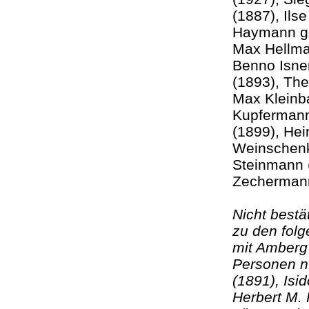
(1887), Il
Haymann ge
Max Hellma
Benno Isne
(1893), The
Max Kleinb
Kupfermann
(1899), He
Weinschenk
Steinmann 
Zechermann
Nicht bestä
zu den folg
mit Amberg
Personen nu
(1891), Isi
Herbert M. 