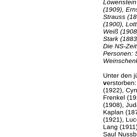
Löwenstein 
(1909), Ern
Strauss (1
(1900), Lot
Weiß (1908
Stark (1883
Die NS-Zeit
Personen: S
Weinschenk
Unter den 
v
erstorben:
(1922), Cy
Frenkel (1
(1908), Jud
Kaplan (18
(1921), Luc
Lang (1911)
Saul Nussb