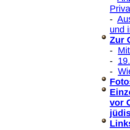
Priv
-
Au
und 
Zur 
-
Mit
-
19
-
Wi
Foto
Einz
vor 
jüdi
Link