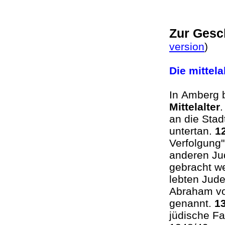
Zur Gesc
version
)
Die mittel
In Amberg 
Mittelalter
.
an die Stad
untertan.
1
Verfolgung"
anderen Jud
gebracht we
lebten Jude
Abraham vo
genannt.
1
jüdische Fa