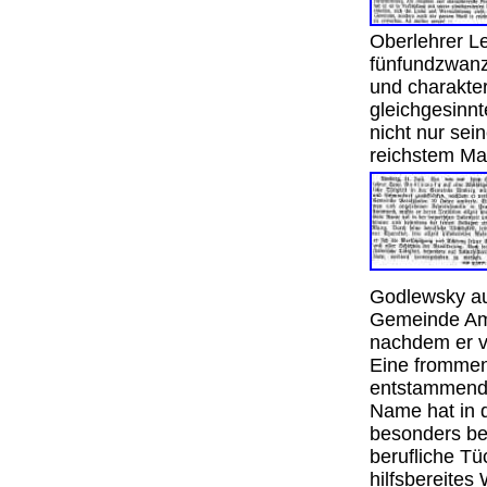
Oberlehrer L
fünfundzwanzi
und charakter
gleichgesinnt
nicht nur se
reichstem Ma
Godlewsky auf
Gemeinde Am
nachdem er v
Eine frommen
entstammend, 
Name hat in 
besonders be
berufliche Tüc
hilfsbereites