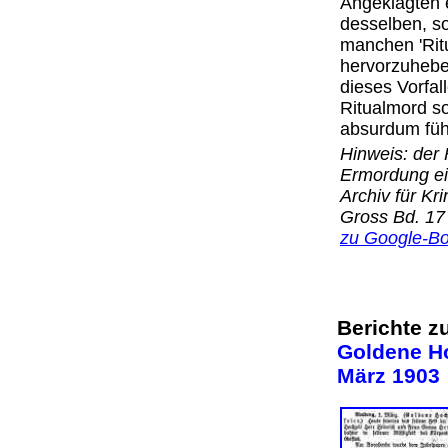
Angeklagten e
desselben, s
manchen 'Ritu
hervorzuhebe
dieses Vorfal
Ritualmord so
absurdum fü
Hinweis: der F
Ermordung ei
Archiv für Kr
Gross Bd. 17 
zu Google-B
Berichte z
Goldene H
März 1903