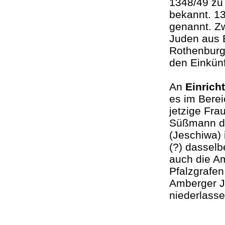
1348/49 zu 
bekannt. 13
genannt. Z
Juden aus 
Rothenburg 
den Einkün
An
Einrich
es im Berei
jetzige Fra
Süßmann da
(Jeschiwa)
(?) dasselb
auch die A
Pfalzgrafen
Amberger J
niederlass