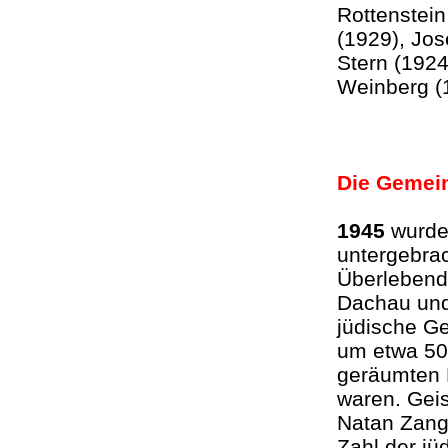
Rottenstein
(1929), Jos
Stern (1924
Weinberg (
Die Gemei
1945
wurden
untergebra
Überlebend
Dachau und 
jüdische G
um etwa 500
geräumten 
waren. Gei
Natan Zange
Zahl der j