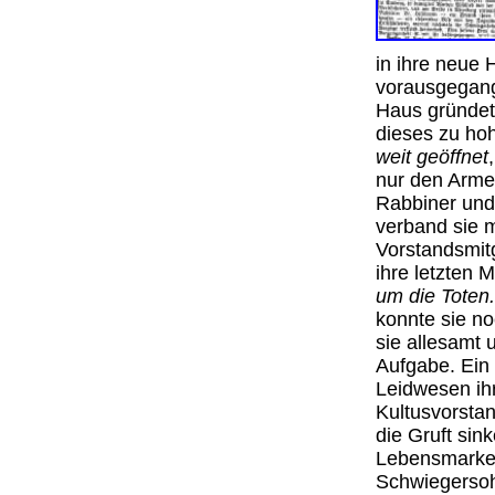
in ihre neue 
vorausgegang
Haus gründet
dieses zu hoh
weit geöffnet
nur den Arme
Rabbiner und 
verband sie m
Vorstandsmitg
ihre letzten M
um die Toten.
konnte sie n
sie allesamt 
Aufgabe. Ein 
Leidwesen ih
Kultusvorstan
die Gruft sin
Lebensmarke.
Schwiegersoh