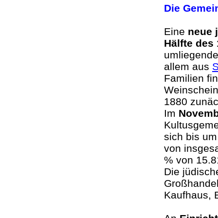
Die Gemein
Eine
neue 
Hälfte des
umliegende
allem aus
S
Familien fi
Weinschein
1880 zunäch
Im
Novemb
Kultusgemei
sich bis um
von insgesa
% von 15.8
Die jüdisch
Großhandels
Kaufhaus, 