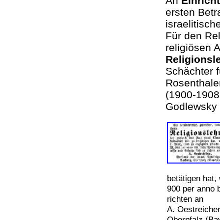
An
Einrich
ersten Betr
israelitisc
Für den Rel
religiösen 
Religionsl
Schächter f
Rosenthaler
(1900-1908
Godlewsky 
betätigen hat,
900 per anno 
richten an
A. Oestreicher
Oberpfalz (B