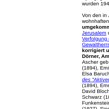
wurden 194
Von den in
wohnhaften
umgekom
Jerusalem
u
Verfolgung 
Gewaltherr
korrigiert
Dörner, A
Ascher geb.
(1894), Em
Elsa Baruc
des "Aktiv
(1894), Em
David Bloch
Schwarz (1
Funkenstein
(1927), Sie