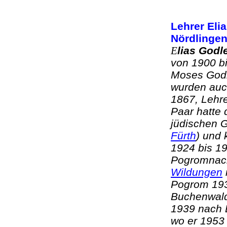
Lehrer Eli
Nördlinge
lias God
E
von 1900 b
Moses Godl
wurden auc
1867, Lehre
Paar hatte 
jüdischen 
Fürth
) und 
1924 bis 19
Pogromnach
Wildungen
Pogrom 193
Buchenwald 
1939 nach 
wo er 1953 