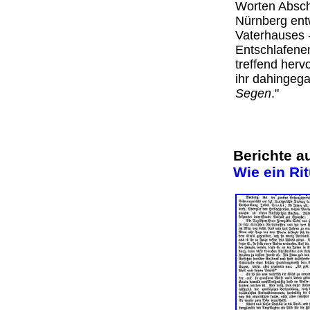
Worten Absch
Nürnberg entw
Vaterhauses 
Entschlafene
treffend herv
ihr dahingeg
Segen
."
Berichte a
Wie ein Ri