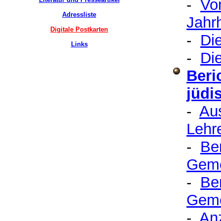
-
Vo
Adressliste
Jahr
Digitale Postkarten
-
Di
Links
-
Di
Beri
jüdi
-
Aus
Lehr
-
Be
Gem
-
Be
Geme
-
An