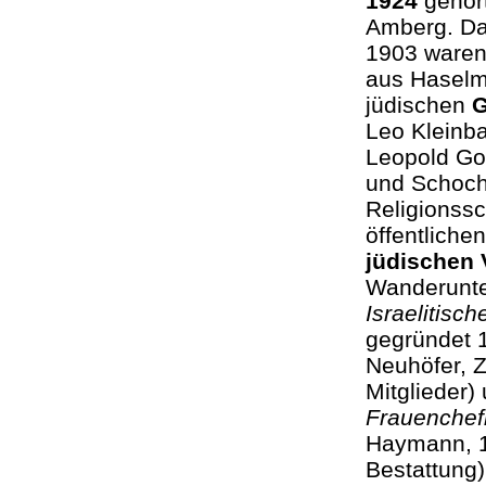
1924
gehört
Amberg. Da
1903 waren
aus Haselm
jüdischen
G
Leo Kleinb
Leopold God
und Schoche
Religionssc
öffentliche
jüdischen 
Wanderunte
Israelitisc
gegründet 1
Neuhöfer, Z
Mitglieder)
Frauenchef
Haymann, 1
Bestattung