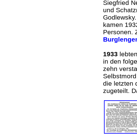
Siegfried N
und Schatzm
Godlewsky.
kamen 193
Personen. 
Burglenge
1933
lebten
in den fol
zehn versta
Selbstmord
die letzten 
zugeteilt. 