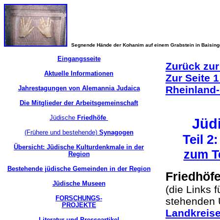
Segnende Hände der Kohanim auf einem Grabstein in Baisin
Eingangsseite
Zurück zur
Aktuelle Informationen
Zur Seite 1
Rheinland-
Jahrestagungen von Alemannia Judaica
Die Mitglieder der Arbeitsgemeinschaft
Jüdische
Friedhöfe
Jüdi
(Frühere und bestehende)
Synagogen
Teil 2
Übersicht: Jüdische Kulturdenkmale in der
zum Te
Region
Bestehende jüdische Gemeinden in der Region
Friedhöfe
Jüdische Museen
(die Links 
FORSCHUNGS-
stehenden 
PROJEKTE
Landkreise
Literatur und Presseartikel