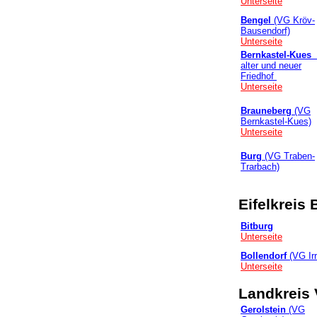
Unterseite
Bengel
(VG Kröv-
Bausendorf)
Unterseite
Bernkastel-Kues
alter und neuer
Friedhof
Unterseite
Brauneberg
(VG
Bernkastel-Kues)
Unterseite
Burg
(VG Traben-
Trarbach)
Eifel
kreis
Bitburg
Unterseite
Bollendorf
(VG Irr
Unterseite
Landkreis 
Gerolstein
(VG