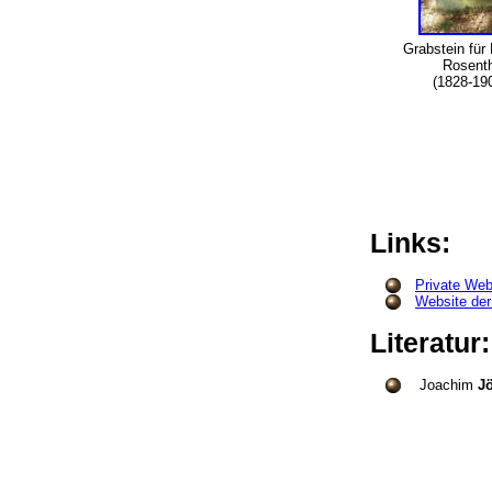
Grabstein für
Rosent
(1828-1
Links:
Private We
Website de
Literatur
Joachim
J