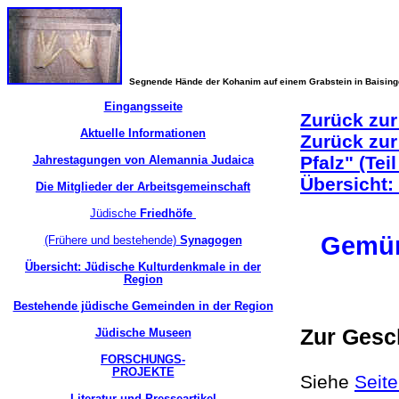
Segnende Hände der Kohanim auf einem Grabstein in Baisin
Eingangsseite
Zurück zur
Aktuelle Informationen
Zurück zur
Pfalz" (Teil
Jahrestagungen von Alemannia Judaica
Übersicht:
Die Mitglieder der Arbeitsgemeinschaft
Jüdische
Friedhöfe
Gemü
(Frühere und bestehende)
Synagogen
Übersicht: Jüdische Kulturdenkmale in der
Region
Bestehende jüdische Gemeinden in der Region
Zur Gesc
Jüdische Museen
FORSCHUNGS-
PROJEKTE
Siehe
Seit
Literatur und Presseartikel