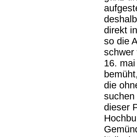
aufgest
deshalb
direkt 
so die 
schwer 
16. mai 
bemüht,
die ohn
suchen 
dieser 
Hochbur
Gemünde