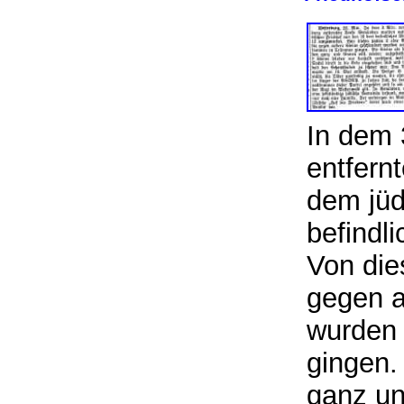
In dem 
entfern
dem jüd
befindl
Von die
gegen a
wurden
gingen.
ganz un