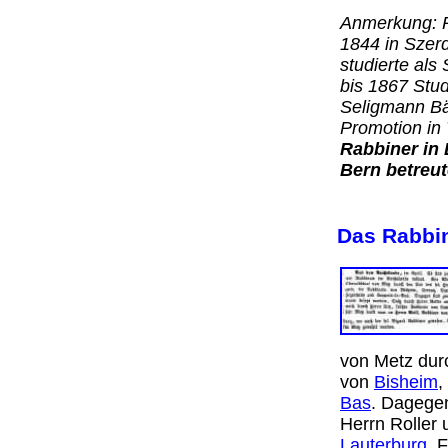
Anmerkung: R
1844 in Szerd
studierte als
bis 1867 Stu
Seligmann Bä
Promotion in
Rabbiner in 
Bern betreut
Das Rabbin
von Metz dur
von
Bisheim
,
Bas
. Dagege
Herrn Roller
Lauterburg
. 