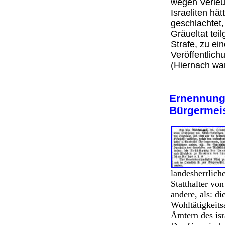
wegen Verleum
Israeliten h
geschlachtet,
Gräueltat te
Strafe, zu ei
Veröffentlich
(Hiernach wa
Ernennung
Bürgermei
landesherrlich
Statthalter vo
andere, als: 
Wohltätigkeits
Ämtern des isr