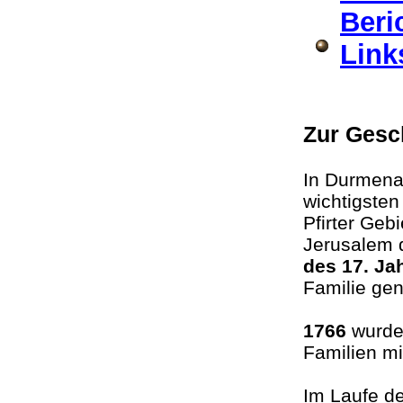
Beri
Link
Zur Gesc
In Durmenac
wichtigste
Pfirter Geb
Jerusalem d
des 17. Ja
Familie ge
1766
wurden
Familien m
Im Laufe d