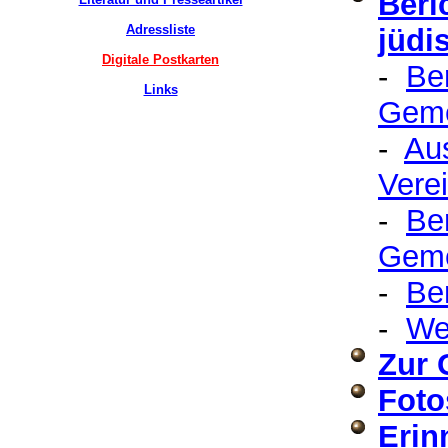
Beri
Adressliste
jüdi
Digitale Postkarten
-
Be
Links
Geme
-
Au
Vere
-
Be
Gem
-
Be
-
We
Zur 
Foto
Erin