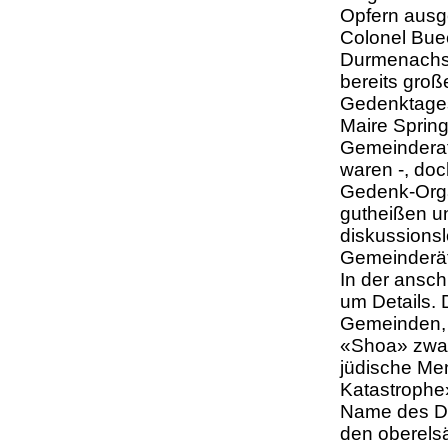
Opfern ausg
Colonel Bue
Durmenachs 
bereits groß
Gedenktages
Maire Spring
Gemeinderat
waren -, do
Gedenk-Orga
gutheißen un
diskussions
Gemeinderä
In der ansc
um Details. 
Gemeinden, I
«Shoa» zwar
jüdische Men
Katastrophe»
Name des Du
den oberelsä