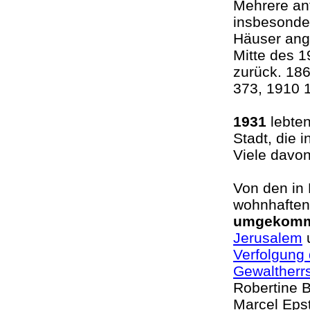
Mehrere an
insbesonde
Häuser ang
Mitte des 1
zurück. 18
373, 1910 
1931
lebte
Stadt, die 
Viele davo
Von den in
wohnhaften
umgekom
Jerusalem
u
Verfolgung 
Gewaltherr
Robertine B
Marcel Epst