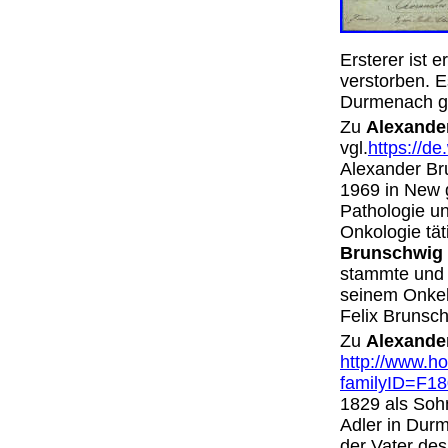
Ersterer ist 
verstorben. 
Durmenach 
Zu
Alexande
vgl.
https://d
Alexander Br
1969 in New g
Pathologie un
Onkologie tä
Brunschwig
stammte und n
seinem Onkel 
Felix Brunsc
Zu
Alexande
http://www.h
familyID=F1
1829 als Soh
Adler in Durm
der Vater de