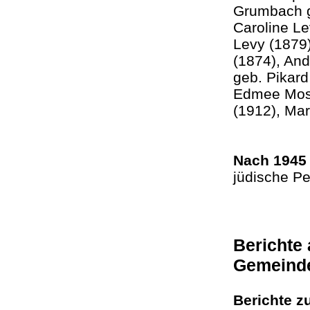
Grumbach ge
Caroline Le
Levy (1879)
(1874), An
geb. Pikard
Edmee Mosb
(1912), Mar
Nach 1945
jüdische P
Berichte
Gemeind
Berichte z