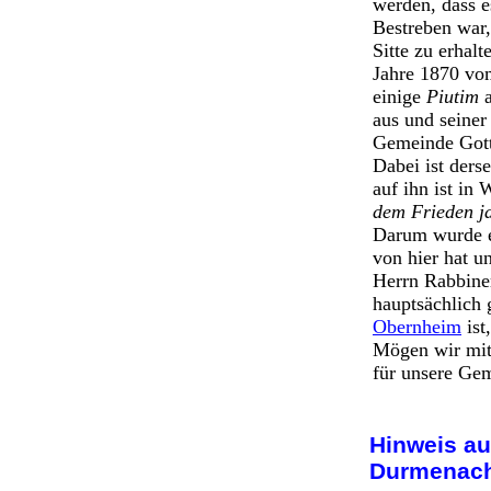
werden, dass e
Bestreben war,
Sitte zu erhal
Jahre 1870 vo
einige
Piutim
a
aus und seiner
Gemeinde Gott 
Dabei ist ders
auf ihn ist in
dem Frieden j
Darum wurde e
von hier hat u
Herrn Rabbiner
hauptsächlich 
Obernheim
ist
Mögen wir mit 
für unsere G
Hinweis au
Durmenach