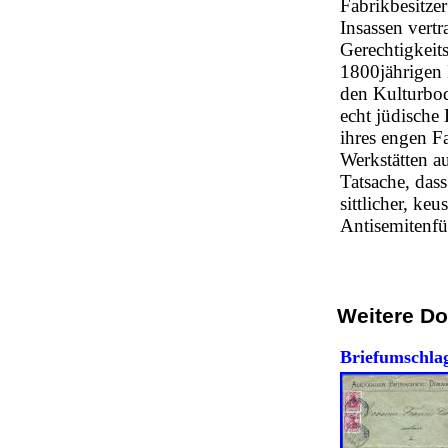
Fabrikbesitze
Insassen vert
Gerechtigkeits
1800jährigen 
den Kulturbode
echt jüdische 
ihres engen Fa
Werkstätten au
Tatsache, das
sittlicher, k
Antisemitenfü
Weitere D
Briefumschla