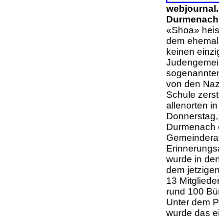
webjournal
Durmenach 
«Shoa» heis
dem ehemals 
keinen einz
Judengemei
sogenannten
von den Nazi
Schule zers
allenorten i
Donnerstag, 
Durmenach e
Gemeinderat
Erinnerungs
wurde in de
dem jetzige
13 Mitgliede
rund 100 Bü
Unter dem P
wurde das e