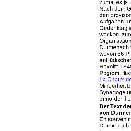
zumal es ja
Nach dem Gut
den provisor
Aufgaben un
Gedenktag i
wecken, zuma
Organisation
Durmenach w
wovon 56 Pr
antijüdische
Revolte 184
Pogrom, flü
La Chaux-d
Minderheit b
Synagoge un
ermorden l
Der Text de
von Durmen
En souvenir 
Durmenach d