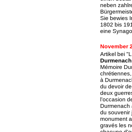
neben zahlr
Bürgermeist
Sie bewies In
1802 bis 191
eine Synagog
November 
Artikel bei 
Durmenach :
Mémoire Dur
chrétiennes,
à Durmenach
du devoir de
deux guerres
l’occasion d
Durmenach à 
du souvenir 
monument aux
gravés les n
chacune d’e