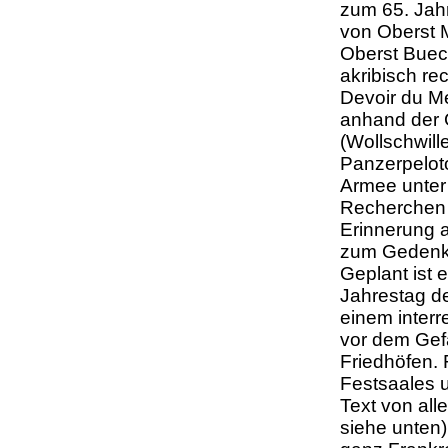
zum 65. Jah
von Oberst M
Oberst Buech
akribisch re
Devoir du Mé
anhand der 
(Wollschwill
Panzerpeloto
Armee unter 
Recherchen 
Erinnerung 
zum Gedenk
Geplant ist 
Jahrestag de
einem inter
vor dem Gef
Friedhöfen. 
Festsaales 
Text von all
siehe unten)