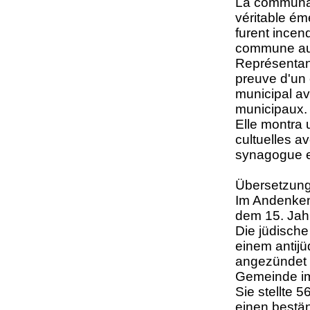
La communau
véritable ém
furent incen
commune au 
Représentant
preuve d'un
municipal av
municipaux
Elle montra u
cultuelles a
synagogue e
Übersetzun
Im Andenken
dem 15. Jah
Die jüdisch
einem antijü
angezündet 
Gemeinde im 
Sie stellte 
einen bestän