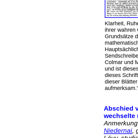
Klarheit, Ru
ihrer wahren 
Grundsätze de
mathematisch
Hauptsächlich
Sendschreibe
Colmar und M
und ist diese
dieses Schrif
dieser Blätte
aufmerksa
Abschied v
wechselte 
Anmerkung:
Niedernai
,
Lévy, studi