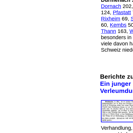
Dürmenach
Dornach
202
124,
Pfastatt
Rixheim
69,
60,
Kembs
5
Thann
163,
W
besonders in
viele davon h
Schweiz nie
Berichte z
Ein junger
Verleumdun
Verhandlung,