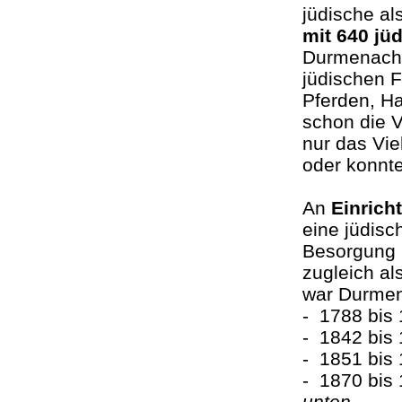
jüdische al
mit 640 jü
Durmenach 
jüdischen F
Pferden, Ha
schon die V
nur das Vie
oder konnte
An
Einrich
eine jüdisc
Besorgung 
zugleich al
war Durme
- 1788 bis
- 1842 bis
- 1851 bis
- 1870 bis
unten
.