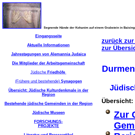
Segnende Hände der Kohanim auf einem Grabstein in Baisin
Eingangsseite
zurück zur
Aktuelle Informationen
zur Übersi
Jahrestagungen von Alemannia Judaica
Die Mitglieder der Arbeitsgemeinschaft
Durme
Jüdische
Friedhöfe
(Frühere und bestehende)
Synagogen
Jüdisc
Übersicht: Jüdische Kulturdenkmale in der
Region
Übersicht:
Bestehende jüdische Gemeinden in der Region
Zur 
Jüdische Museen
FORSCHUNGS-
Gem
PROJEKTE
Literatur und Presseartikel