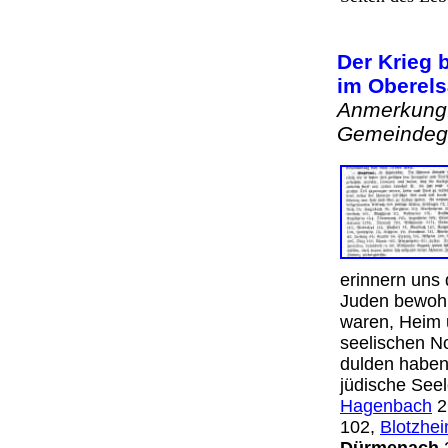
Der Krieg 
im Oberels
Anmerkung:
Gemeindegl
erinnern uns 
Juden bewohnt
waren, Heim 
seelischen No
dulden haben
jüdische See
Hagenbach
2
102,
Blotzhe