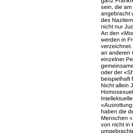
ganz Frankre
sein, die a
angebracht w
des Naziterr
nicht nur Ju
An den «Mo
werden in Fr
verzeichnet
an anderen 
einzelner Pe
gemeinsame
oder der «Sh
beispielhaft 
Nicht allein
Homosexuell
Intellektuel
«Ausrottung
haben die d
Menschen «l
von nicht i
umgebrachte