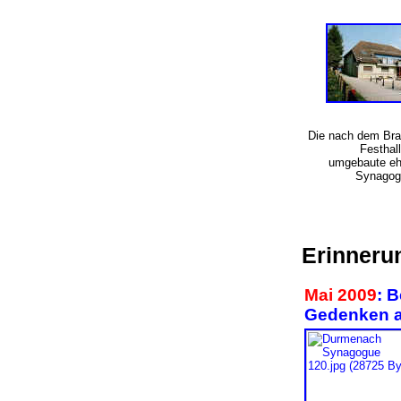
Die nach dem Bra
Festhal
umgebaute eh
Synago
Erinnerun
Mai 2009
: 
Gedenken a