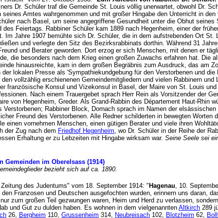
s Dr. Schüler traf die Gemeinde St. Louis völlig unerwartet, obwohl Dr. Schü
ten seines Amtes wahrgenommen und mit großer Hingabe den Unterricht in de
üler nach Basel, um seine angegriffene Gesundheit unter die Obhut seines Soh
d des Feiertags. Rabbiner Schüler kam 1889 nach Hegenheim, einer der früh
litt. Im Jahre 1907 bemühte sich Dr. Schüler, die in dem aufstrebenden Ort 
en und verlegte den Sitz des Bezirksrabbinats dorthin. Während 31 Jahren 
eund und Berater geworden. Dort erzog er sich Menschen, mit denen er täglich
e, die besonders nach dem Krieg einen großen Zuwachs erfahren hat. Die allse
meinde hinausreichte, kam in dem großen Begräbnis zum Ausdruck, das am Zo
in der lokalen Presse als 'Sympathiekundgebung für den Verstorbenen und die H
 den vollzählig erschienenen Gemeindemitgliedern und vielen Rabbinern und Le
 der französische Konsul und Vizekonsul in Basel, der Maire von St. Louis un
nfessionen. Nach einem Trauergebet sprach Herr Rein als Vorsitzender der Ge
Maire von Hegenheim, Greder. Als Grand-Rabbin des Département Haut-Rhin wür
s Verstorbenen; Rabbiner Block, Dornach sprach im Namen der elsässischen R
icher Freund des Verstorbenen. Alle Redner schilderten in bewegten Worten 
lle einen vornehmen Menschen, einen gütigen Berater und viele ihren Wohltä
ch der Zug nach dem
Friedhof Hegenheim
, wo Dr. Schüler in der Reihe der R
 dessen Erhaltung er zu Lebzeiten mit Hingabe wirksam war.
Seine Seele sei e
hen Gemeinden im Oberelsass (1914)
emeindeglieder bezieht sich auf ca. 1890.
en Zeitung des Judentums" vom 18. September 1914: "
Hagenau
, 10. Septembe
hen den Franzosen und Deutschen ausgefochten wurden, erinnern uns daran, da
cht nur zum großen Teil gezwungen waren, Heim und Herd zu verlassen, sonder
 Hab und Gut zu dulden haben. Es wohnen in dem vielgenannten
Altkirch
289 j
ch
26,
Bergheim
110,
Grussenheim
314,
Neubreisach
102,
Blotzheim
62,
Boll