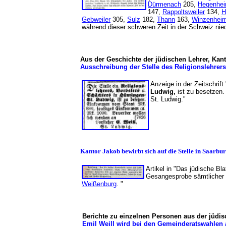
Dürmenach
205,
Hegenhe
147,
Rappoltsweiler
134,
H
Gebweiler
305,
Sulz
182,
Thann
163,
Winzenhei
während dieser schweren Zeit in der Schweiz 
Aus der Geschichte der jüdischen Lehrer, Kan
Ausschreibung der Stelle des Religionslehrer
Anzeige in der Zeitschrif
Ludwig,
ist zu besetzen
St. Ludwig."
Kantor Jakob bewirbt sich auf die Stelle in Saarbu
Artikel in "Das jüdische Bl
Gesangesprobe sämtlicher 
Weißenburg
. "
Berichte zu einzelnen Personen aus der jüd
Emil Weill wird bei den Gemeinderatswahlen 