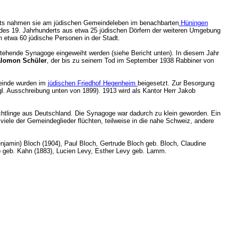
nderts nahmen sie am jüdischen Gemeindeleben im benachbarten
Hüningen
 des 19. Jahrhunderts aus etwa 25 jüdischen Dörfern der weiteren Umgebung
n etwa 60 jüdische Personen in der Stadt.
stehende Synagoge eingeweiht werden (siehe Bericht unten). In diesem Jahr
alomon Schüler
, der bis zu seinem Tod im September 1938 Rabbiner von
meinde wurden im
jüdischen Friedhof Hegenheim
beigesetzt. Zur Besorgung
vgl. Ausschreibung unten von 1899). 1913 wird als Kantor Herr Jakob
chtlinge aus Deutschland. Die Synagoge war dadurch zu klein geworden. Ein
iele der Gemeindeglieder flüchten, teilweise in die nahe Schweiz, andere
jamin) Bloch (1904), Paul Bloch, Gertrude Bloch geb. Bloch, Claudine
b geb. Kahn (1883), Lucien Levy, Esther Levy geb. Lamm.