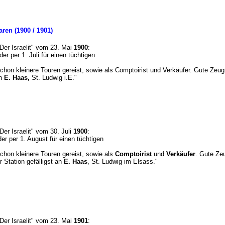
ren (1900 / 1901)
"Der Israelit" vom 23. Mai
1900
:
der per 1. Juli für einen tüchtigen
chon kleinere Touren gereist, sowie als Comptoirist und Verkäufer. Gute Zeug
an
E. Haas,
St. Ludwig i.E."
"Der Israelit" vom 30. Juli
1900
:
der per 1. August für einen tüchtigen
chon kleinere Touren gereist, sowie als
Comptoirist
und
Verkäufer
. Gute Zeu
 Station gefälligst an
E. Haas
, St. Ludwig im Elsass."
"Der Israelit" vom 23. Mai
1901
: