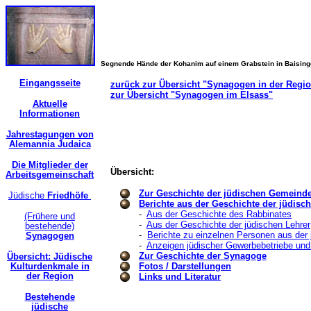
Segnende Hände der Kohanim auf einem Grabstein in Baisin
Eingangsseite
zurück zur Übersicht "Synagogen in der Regi
zur Übersicht "Synagogen im Elsass"
Aktuelle
Informationen
Jahrestagungen von
Alemannia Judaica
Die Mitglieder der
Übersicht:
Arbeitsgemeinschaft
Zur Geschichte der jüdischen Gemeind
Jüdische
Friedhöfe
Berichte aus der Geschichte der jüdis
-
Aus der Geschichte des Rabbinates
(Frühere und
-
Aus der Geschichte der jüdischen Lehrer
bestehende)
-
Berichte zu einzelnen Personen aus der
Synagogen
-
Anzeigen jüdischer Gewerbebetriebe und
Zur Geschichte der Synagoge
Übersicht: Jüdische
Kulturdenkmale in
Fotos / Darstellungen
der Region
Links und Literatur
Bestehende
jüdische