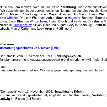
aelitischen Familienblatt" vom 10. Juli 1908: "
Straßburg
. Die Gemeinderatswah
 Wir verzeichneten in der vorwöchentlichen Nummer bereits eine Anzahl Nam
d Fritz
Meyer
in Straßburg; Gilbert
Meyer
, Abraham
Bloch
und Joseph
Weil
er
in
Uffheim
; Dr. Leon
Weill
und Arthur
Moch
in
Hagenau
; Bernhard
Baer
un
ab
und Leon
Bloch
in
Winzenheim
; Adrian
Bloch
und Ferdinand
Dreyfus
in
M
Picard
in
Grussenheim
; Silvani
Beer
und August
Levy
in Saarburg;
Tuteur
un
orbach
; Marcel
Cahen
und Levy
Aron
in Püttlingen."
atpersonen
usstattungsgeschäftes Jos. Mayer (1890)
"Der Israelit" vom 11. September 1890: "
Lehrlings-Gesuch.
anufakturwaren- und Ausstattungsgeschäft gründlich erlernen will, findet Stel
Basel.
streng geschlossen. Kost und Wohnung gegen mäßige Vergütung im Hause.
t "Der Israelit" vom 12. November 1896: "
Israelitische Köchin,
n Paris selbständig gearbeitet hat, empfiehlt sich für
Hochzeiten, Verlobun
 Ludwig
im Elsass (bei Basel).