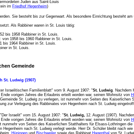
 ermordeten Juden aus Saint-Louis
tein im
Friedhof Hegenheim
)
rden. Sie besteht bis zur Gegenwart. Als besondere Einrichtung besteht am 
etzt. Als Rabbiner waren in St. Louis tätig:
952 bis 1958 Rabbiner in St. Louis.
 von 1958 bis 1960 Rabbiner in St. Louis.
bis 1964 Rabbiner in St. Louis.
iner in St. Louis.
ischen Gemeinde
h St. Ludwig (1907)
er Israelitischen Familienblatt" vom 9. August 1907: "
St. Ludwig
. Nachdem H
 Ende vorigen Jahres die Erlaubnis erteilt worden war, seinen Wohnsitz von
H
emeinde St. Ludwig zu verlegen, ist nunmehr von Seiten des Kaiserlichen Sta
gung zur Verlegung des Rabbinates von Hegenheim nach St. Ludwig eingetrof
t "Der Israelit" vom 15. August 1907: "
St. Ludwig,
12. August (1907). Nachdem
 Ende vorigen Jahres die Erlaubnis erteilt worden war, seinen Wohnsitz von
H
st nunmehr von Seiten des Kaiserlichen Statthalters für Elsass-Lothringen die
n Hegenheim nach St. Ludwig verlegt werde. Herr Dr. Schüler bleibt nach wie
enheim,
Hüningen
und
Bischweiler
sowie das Rabbinat
Hagenthal
von St. Ludw