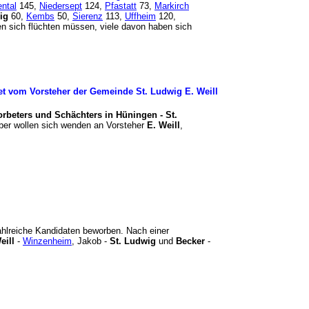
ntal
145,
Niedersept
124,
Pfastatt
73,
Markirch
ig
60,
Kembs
50,
Sierenz
113,
Uffheim
120,
n sich flüchten müssen, viele davon haben sich
hnet vom Vorsteher der Gemeinde St. Ludwig E. Weill
orbeters und Schächters in Hüningen - St.
er wollen sich wenden an Vorsteher
E. Weill
,
zahlreiche Kandidaten beworben. Nach einer
eill
-
Winzenheim
, Jakob -
St. Ludwig
und
Becker
-