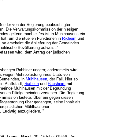
ei der von der Regierung beabsichtigten
men. Die Verwaltungskommission der hiesigen
ndes geltend machte: 'es ist in Mühlhausen kein
 hat, um die rituellen Funktionen in
Rixheim
und
, so erscheint die Anlieferung der Gemeinden
raelitische Bevölkerung aufweist.'
befassen wird, dem Antrag der jüdischen
sherigen Rabbiner ungern; andererseits wird -
ers wegen Mehrbelastung ihres Etats von
 Gemeinden, in
Mühlhausen
, der Fall. Hier soll
n Pfaffstadt,
Rixheim
und
Habsheim
mit
Gemeinde Mühlhausen mit der Begründung
ssenen Filialgemeinden versehen. Die Regierung
mmission lautete. Über ein gegen diesen
agesordnung über gegangen, seine Inhalt als
nerquicklichen Mühlhausener
t. Ludwig
anzugliedern. "
t. Louis - Basel,
20. Oktober (1938). Die