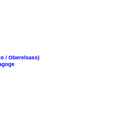
ce / Oberelsass)
nagoge