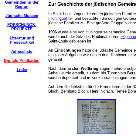
Gemeinden in der
Zur Geschichte der jüdischen Gemein
Region
In Saint-Louis zogen die ersten jüdischen Famili
Jüdische Museen
(Huningue)
teil und besuchten die dortigen Gotte
jüdische Familien zu. Eine größere Gruppe bildet
FORSCHUNGS-
PROJEKTE
1906
wurde eine von Hüningen selbständige Gemei
wurde auch der Sitz des Rabbinates von
Hégenhe
Literatur und
Saint-Louis geblieben ist.
Presseartikel
An
Einrichtungen
hatte die jüdische Gemeinde e
Adressliste
religiöser Aufgaben war neben dem Rabbiner zeit
genannt.
Digitale Postkarten
Nach dem
Ersten Weltkrieg
zogen mehrere ostjüd
Links
Anbau wurde erstellt, zu dem hin Türen vom Betsa
wurden deportiert und in Konzentrationslagern er
Auf dem Gedenkstein für die Ermordeten in der N
Bloch, Bernhard Bloch, Henri Norach, Renée Bora