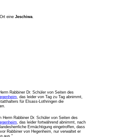
Ort eine
Jeschiwa
.
errn Rabbiner Dr. Schüler von Seiten des
egenheim
, das leider von Tag zu Tag abnimmt,
tthalters für Elsass-Lothringen die
fen.
 Herrn Rabbiner Dr. Schüler von Seiten des
egenheim
, das leider fortwährend abnimmt, nach
 landesherrliche Ermächtigung eingetroffen, dass
 vor Rabbiner von Hegenheim, nur verwaltet er
ig aus."