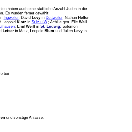
len haben auch eine stattliche Anzahl Juden in die
en. Es wurden ferner gewählt:
in
Ingweiler
; David
Levy
in
Dettweiler
; Nathan
Heller
d Leopold
Klotz
in
Sulz u.W
.; Achille gen. Elie
Weil
ülhausen
; Emil
Weill
in
St. Ludwig;
Salomon
d
Leiser
in Metz; Leopold
Blum
und Julien
Levy
in
le bei
"
gen
und sonstige Anlässe.