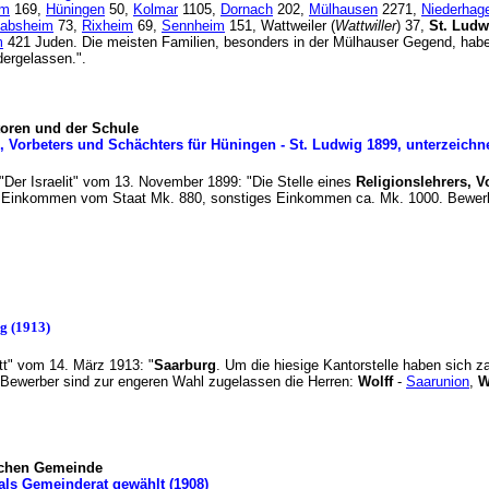
im
169,
Hüningen
50,
Kolmar
1105,
Dornach
202,
Mülhausen
2271,
Niederhage
absheim
73,
Rixheim
69,
Sennheim
151, Wattweiler (
Wattwiller
) 37,
St. Ludw
m
421 Juden. Die meisten Familien, besonders in der Mülhauser Gegend, habe
niedergelassen.".
toren und der Schule
s, Vorbeters und Schächters für Hüningen - St. Ludwig 1899, unterzeic
t "Der Israelit" vom 13. November 1899: "Die Stelle eines
Religionslehrers, V
. Einkommen vom Staat Mk. 880, sonstiges Einkommen ca. Mk. 1000. Bewerb
rg (1913)
att" vom 14. März 1913: "
Saarburg
. Um die hiesige Kantorstelle haben sich 
Bewerber sind zur engeren Wahl zugelassen die Herren:
Wolff
-
Saarunion
,
W
ischen Gemeinde
als Gemeinderat gewählt (1908)