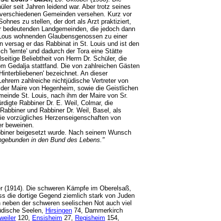
ler seit Jahren leidend war. Aber trotz seines
n verschiedenen Gemeinden versehen. Kurz vor
nes zu stellen, der dort als Arzt praktiziert,
er bedeutenden Landgemeinden, die jedoch dann
St. Lous wohnenden Glaubensgenossen zu einer
versag er das Rabbinat in St. Louis und ist den
 'lernte' und dadurch der Tora eine Stätte
itige Beliebtheit von Herrn Dr. Schüler, die
m Gedalja stattfand. Die von zahlreichen Gästen
interbliebenen' bezeichnet. An dieser
hrern zahlreiche nichtjüdische Vertreter von
d der Maire von Hegenheim, sowie die Geistlichen
meinde St. Louis, nach ihm der Maire von Sr.
digte Rabbiner Dr. E. Weil, Colmar, die
abbiner und Rabbiner Dr. Weil, Basel, als
die vorzügliches Herzenseigenschaften von
ter beweinen.
abbiner beigesetzt wurde. Nach seinem Wunsch
ingebunden in den Bund des Lebens."
r (1914). Die schweren Kämpfe im Oberelsaß,
ss die dortige Gegend ziemlich stark von Juden
n neben der schweren seelischen Not auch viel
üdische Seelen,
Hirsingen
74, Dammerkirch
weiler
120,
Ensisheim
27,
Regisheim
154,