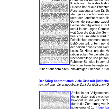
Kunde vom Tode des Rabbiner
Leidens hat er alle Pflich
Roschhaschana
kam Dr. Sch
starb jedoch schon währen
unter der Landflucht sehr 
Gemeinde zusammenzuschließ
Gemeindemitgliedern zum Fr
schuf in der jungen Gemeind
weit über die jüdische Ge
besuchte Trauerfeier wird 
Feierlichkeit nahmen neben
Behörden teil, unter ihnen
der beiden christlichen Ko
Louis, Dr. Hörst, und der 
rabbinischen Verdienste de
Nachbarkollege und persönl
Rabbiner Schüler, in dem a
Nach der Feier bewegte si
ruht er auf dem alten, ehrwürdigen Friedhof, für
Der Krieg bedroht auch viele Orte mit jüdisc
Anmerkung: die angegebene Zahl der jüdischen G
Artikel in der "Allgemein
die in letzter Zeit zwisc
bewohnt ist, die jetzt ni
durch die Zerstörung von
(
Dannemarie
) 15,
Hagenba