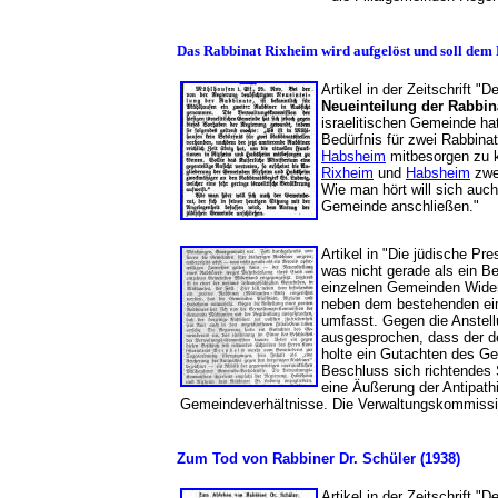
Das Rabbinat Rixheim wird aufgelöst und soll dem 
Artikel in der Zeitschrift 
Neueinteilung der Rabbin
israelitischen Gemeinde ha
Bedürfnis für zwei Rabbinat
Habsheim
mitbesorgen zu kö
Rixheim
und
Habsheim
zwe
Wie man hört will sich auch
Gemeinde anschließen."
Artikel in "Die jüdische Pr
was nicht gerade als ein B
einzelnen Gemeinden Widers
neben dem bestehenden ein
umfasst. Gegen die Anstel
ausgesprochen, dass der de
holte ein Gutachten des G
Beschluss sich richtendes 
eine Äußerung der Antipath
Gemeindeverhältnisse. Die Verwaltungskommissio
Zum Tod von Rabbiner Dr. Schüler (1938)
Artikel in der Zeitschrift "