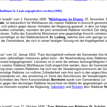
Rabbinat St. Louis angegliedert werden (1909)
"Der Israelit" vom 2. Dezember 1909:
"
Mühlhausen im Elsass
,
25. November. B
ate
, ist bekanntlich für Mühlhausen ein zweiter Rabbiner in Aussicht genom
t sich jedoch gegen dieses Vorhaben der Regierung gewandt, in dem sie folge
stellen vorhanden, nachdem der jetzt amtierende Rabbiner reichlich Zeit übrig
nnen. Sollte das Kaiserliche Ministerium eine gegenteilige Ansicht vertreten
ckmäßiger an den Rabbinatsbezirk
St. Ludwig
, welcher eine sehr geringe is
 der Gemeinderat, der sich in seiner heutigen Sitzung mit der Angelegenheit 
esse" vom 14. Januar 1910: "Fast durchgehend verlieren die Gemeinden ihre bi
eweis opferwilligen Interesses gelten kann - der Neueinstellung eines Rabbin
tand entgegengesetzt. Letzteres ist in einer der weitaus leistungsfähigsten
 zweites Rabbinat (Mühlhausen-Süd) eingerichtet werden, dass die Gemeinde
lung eines zweiten Rabbiners hat sich nun die Verwaltungskommission der 
rzeitige Rabbiner zur vollsten Zufriedenheit sein Amt auch in den angeschlo
emeinderats ein, das einstimmig im Sinne des Beschlusses der Verwaltungsko
Schreiben des Herrn Konsistorialrats
Bernheim
wurde vom Gemeinderat zur T
ie gegen den derzeitigen Rabbiner bezeichnet ein Abbild der gegenwärtigen u
n ihrerseits empfahl der Regierung,
Habsheim
und
Rixheim
dem Rabbinat
S
Der Israelit" vom 27. Oktober 1938: "
Zum Ableben von Rabbiner Dr. Schüler. S