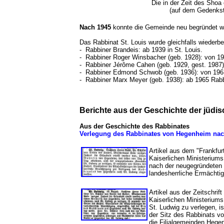
Die in der Zeit des Shoa
(auf dem Gedenks
Nach 1945
konnte die Gemeinde neu begründet we
Das Rabbinat St. Louis wurde gleichfalls wiederbes
- Rabbiner Brandeis: ab 1939 in St. Louis.
- Rabbiner Roger Winsbacher (geb. 1928): von 1
- Rabbiner Jérôme Cahen (geb. 1929, gest. 1987):
- Rabbiner Edmond Schwob (geb. 1936): von 1961 
- Rabbiner Marx Meyer (geb. 1938): ab 1965 Rabb
Berichte aus der Geschichte der jüd
Aus der Geschichte des Rabbinates
Verlegung des Rabbinates von Hegenheim nac
Artikel aus dem "Frankfurt
Kaiserlichen Ministeriums
nach der neugegründeten G
landesherrliche Ermächti
Artikel aus der Zeitschrif
Kaiserlichen Ministeriums
St. Ludwig zu verlegen, i
der Sitz des Rabbinats vo
die Filialgemeinden Heg