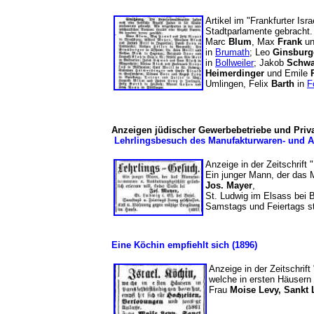
Artikel im "Frankfurter Isr
Stadtparlamente gebracht.
Marc
Blum
, Max
Frank
un
in
Brumath
; Leo
Ginsburg
in
Bollweiler
; Jakob
Schw
Heimerdinger
und Emile
Umlingen, Felix
Barth
in
F
Anzeigen jüdischer Gewerbebetriebe und Priv
Lehrlingsbesuch des Manufakturwaren- und A
Anzeige in der Zeitschrift 
Ein junger Mann, der das M
Jos. Mayer
,
St. Ludwig im Elsass bei 
Samstags und Feiertags 
Eine Köchin empfiehlt sich (1896)
Anzeige in der Zeitschrif
welche in ersten Häusern i
Frau
Moise Levy, Sankt