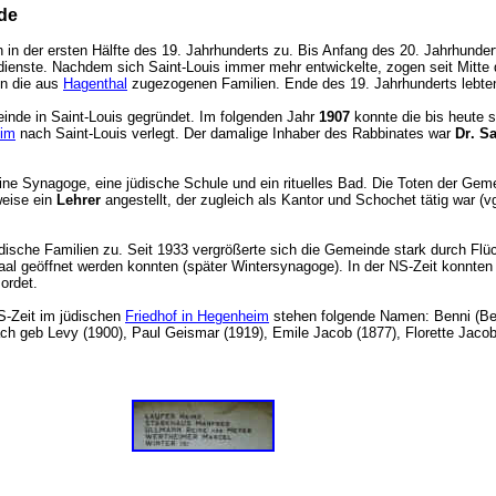
de
en in der ersten Hälfte des 19. Jahrhunderts zu. Bis Anfang des 20. Jahrhu
sdienste. Nachdem sich Saint-Louis immer mehr entwickelte, zogen seit Mitte
en die aus
Hagenthal
zugezogenen Familien. Ende des 19. Jahrhunderts lebte
nde in Saint-Louis gegründet. Im folgenden Jahr
1907
konnte die bis heute 
im
nach Saint-Louis verlegt. Der damalige Inhaber des Rabbinates war
Dr. S
ine Synagoge, eine jüdische Schule und ein rituelles Bad. Die Toten der Ge
weise ein
Lehrer
angestellt, der zugleich als Kantor und Schochet tätig war (
ische Familien zu. Seit 1933 vergrößerte sich die Gemeinde stark durch Flü
al geöffnet werden konnten (später Wintersynagoge). In der NS-Zeit konnten v
mordet.
S-Zeit im jüdischen
Friedhof in Hegenheim
stehen folgende Namen: Benni (Ben
ch geb Levy (1900), Paul Geismar (1919), Emile Jacob (1877), Florette Jaco