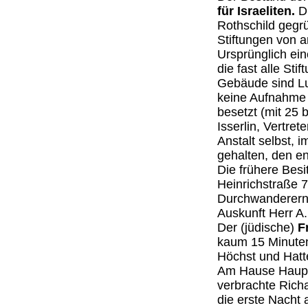
für Israeliten.
Di
Rothschild gegrü
Stiftungen von a
Ursprünglich eine
die fast alle St
Gebäude sind Lu
keine Aufnahme fi
besetzt (mit 25 b
Isserlin, Vertre
Anstalt selbst,
gehalten, den en
Die frühere Besi
Heinrichstraße 
Durchwanderern 
Auskunft Herr A.
Der (jüdische)
F
kaum 15 Minute
Höchst und Hatte
Am Hause Haupts
verbrachte Rich
die erste Nacht