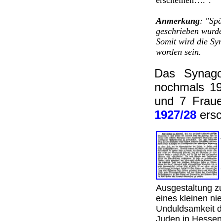
erscheinen….".
Anmerkung
: "Sp
geschrieben wurde
Somit wird die S
worden sein.
Das Synago
nochmals 19
und 7 Fraue
1927/28
ers
Ausgestaltung z
eines kleinen n
Unduldsamkeit d
Juden in Hessen 