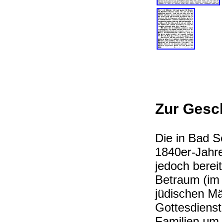
Zur Gesc
Die
in Bad S
1840er-Jahre
jedoch berei
Betraum (im
jüdischen Mä
Gottesdienst
Familien um 