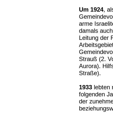
Um 1924
, a
Gemeindevors
arme Israelit
damals auch
Leitung der 
Arbeitsgebie
Gemeindevors
Strauß (2. V
Aurora). Hil
Straße).
1933
lebten 
folgenden Ja
der zunehme
beziehungsw