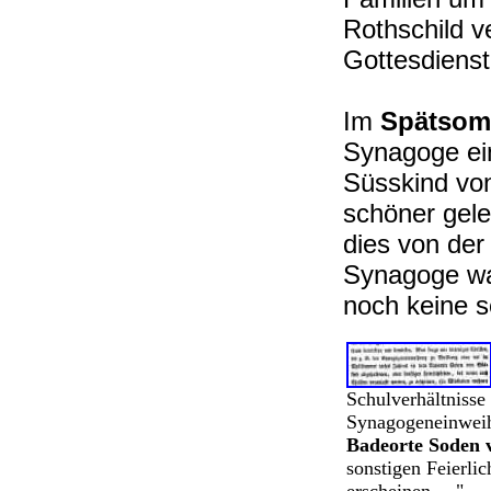
Rothschild v
Gottesdien
Im
Spätsom
Synagoge ei
Süsskind von
schöner gel
dies von der
Synagoge wa
noch keine 
Schulverhältnisse
Synagogeneinweih
Badeorte Soden 
sonstigen Feierlic