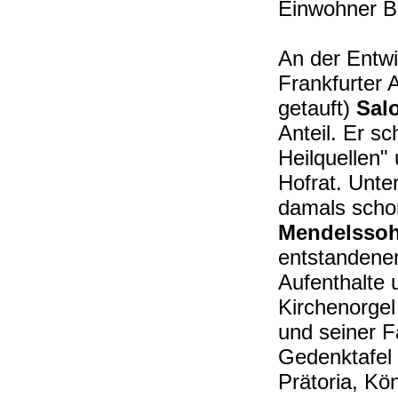
Einwohner B
An der Entw
Frankfurter 
getauft)
Sal
Anteil. Er s
Heilquellen"
Hofrat. Unte
damals scho
Mendelssoh
entstandenen
Aufenthalte 
Kirchenorgel
und seiner F
Gedenktafel 
Prätoria, Kö