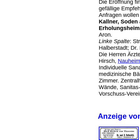
Die Eröffnung fi
gefällige Empfe
Anfragen wollen
Kallner, Sode
Erholungsheim 
Aron.
Linke Spalte
: St
Halberstadt; Dr.
Die Herren Ärzt
Hirsch,
Nauhei
Individuelle Sa
medizinische Bä
Zimmer. Zentralh
Wände, Sanitas-
Vorschuss-Vere
Anzeige von