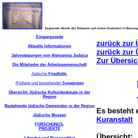
Segnende Hände der Kohanim auf einem Grabstein in Baisin
Eingangsseite
zurück zur 
Aktuelle Informationen
zurück zur
Jahrestagungen von Alemannia Judaica
Zur Übersi
Die Mitglieder der Arbeitsgemeinschaft
Jüdische
Friedhöfe
(Frühere und bestehende)
Synagogen
Übersicht: Jüdische Kulturdenkmale in der
Region
Bestehende jüdische Gemeinden in der Region
Es besteht 
Jüdische Museen
Kuranstalt
FORSCHUNGS-
PROJEKTE
Übersicht
Literatur und Presseartikel