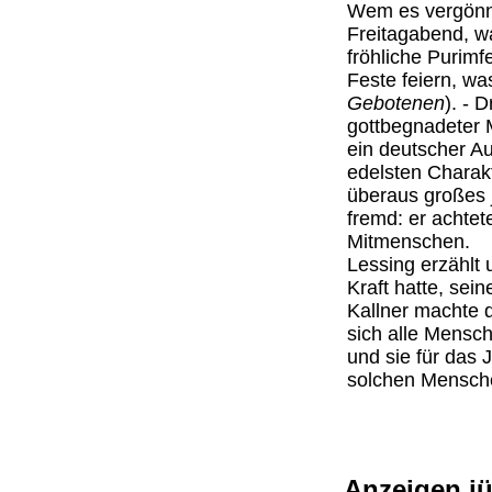
Wem es vergönnt 
Freitagabend, w
fröhliche Purimf
Feste feiern, wa
Gebotenen
). - 
gottbegnadeter
ein deutscher Au
edelsten Charak
überaus großes 
fremd: er achte
Mitmenschen.
Lessing erzählt
Kraft hatte, sei
Kallner machte d
sich alle Mensc
und sie für das
solchen Mensc
Anzeigen j