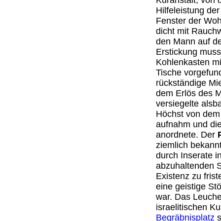
Kuranstalt, von 
Hilfeleistung de
Fenster der Woh
dicht mit Rauchw
den Mann auf de
Erstickung muss
Kohlenkasten mi
Tische vorgefun
rückständige Mi
dem Erlös des Mo
versiegelte alsb
Höchst von dem 
aufnahm und die
anordnete. Der
ziemlich bekannt
durch Inserate i
abzuhaltenden S
Existenz zu fris
eine geistige St
war. Das Leuche
israelitischen 
Begräbnisplatz