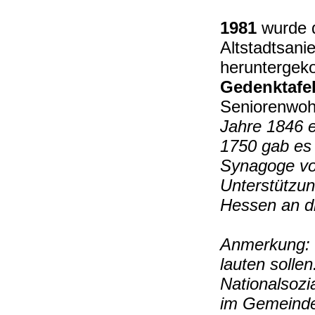
1981
wurde 
Altstadtsani
heruntergek
Gedenktafe
Seniorenwoh
Jahre 1846 
1750 gab es
Synagoge von
Unterstützu
Hessen an di
Anmerkung: d
lauten solle
Nationalsozi
im Gemeinde