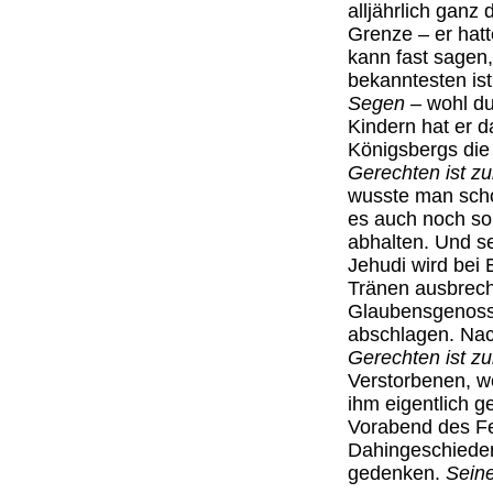
alljährlich ganz
Grenze – er hat
kann fast sagen
bekanntesten ist
Segen
– wohl du
Kindern hat er 
Königsbergs die
Gerechten ist 
wusste man scho
es auch noch so 
abhalten. Und s
Jehudi wird bei
Tränen ausbrech
Glaubensgenosse
abschlagen. Na
Gerechten ist 
Verstorbenen, we
ihm eigentlich g
Vorabend des Fe
Dahingeschiede
gedenken.
Sein