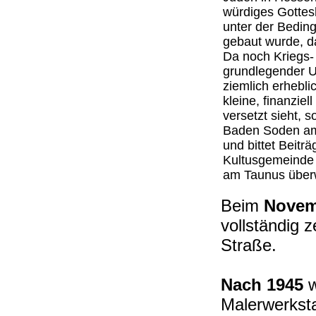
würdiges Gottes
unter der Beding
gebaut wurde, d
Da noch Kriegs- 
grundlegender U
ziemlich erhebl
kleine, finanzie
versetzt sieht, s
Baden Soden am
und bittet Beit
Kultusgemeinde
am Taunus überw
Beim
Novem
vollständig z
Straße.
Nach 1945
Malerwerkst