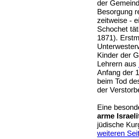
der Gemeind
Besorgung r
zeitweise - 
Schochet tät
1871). Erst
Unterwesterw
Kinder der G
Lehrern aus
Anfang der 1
beim Tod des 
der Verstorb
Eine besond
arme Israel
jüdische Kurg
weiteren Sei