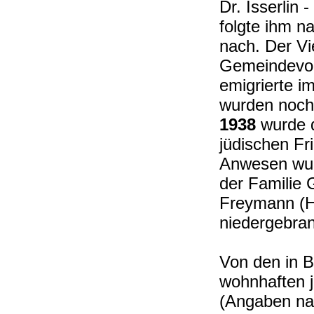
Dr. Isserlin 
folgte ihm 
nach. Der V
Gemeindevor
emigrierte i
wurden noch
1938
wurde d
jüdischen Fr
Anwesen wurd
der Familie
Freymann (Ha
niedergebra
Von den in 
wohnhaften 
(Angaben na