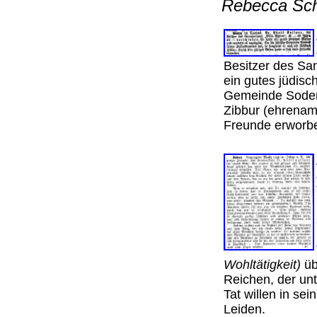
Rebecca Sc
Besitzer des Sana
ein gutes jüdisc
Gemeinde Sodens
Zibbur (ehrenamt
Freunde erwor
Wohltätigkeit)
üb
Reichen, der un
Tat willen in s
Leiden.