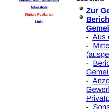
Adressliste
Zur G
Digitale Postkarten
Berich
Links
Gemei
-
Aus 
-
Mitt
(ausge
-
Beri
Gemei
-
Anze
Gewerb
Privat
-
Sons