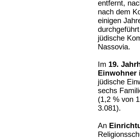
entfernt, na
nach dem Ko
einigen Jahr
durchgeführt
jüdische Ko
Nassovia
Im
19. Jahr
Einwohner
i
jüdische Ei
sechs Famili
(1,2 % von 1
3.081).
An
Einrich
Religionssch