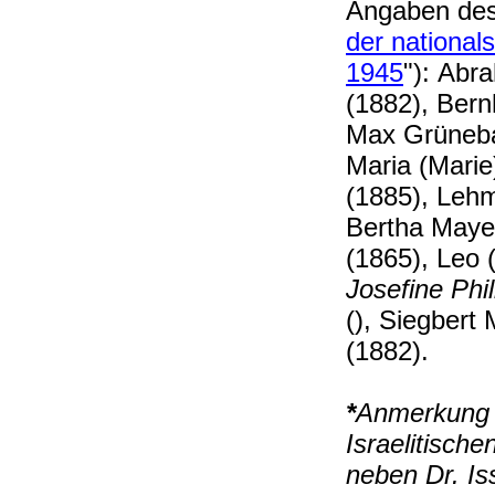
Angaben des
der national
1945
"):
Abra
(1882), Ber
Max Grüneba
Maria (Marie
(1885), Lehm
Bertha Mayer
(1865), Leo 
Josefine Phi
(), Siegbert
(1882).
*
Anmerkung z
Israelitisch
neben Dr. Is