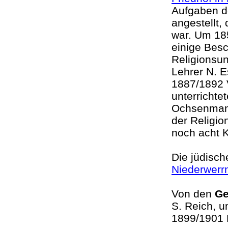
Aufgaben d
angestellt,
war. Um 18
einige Bes
Religionsun
Lehrer N. 
1887/1892 V
unterrichte
Ochsenmann
der Religio
noch acht K
Die jüdisc
Niederwerr
Von den
Ge
S. Reich, 
1899/1901 M