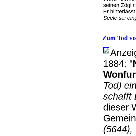
seinen Zöglin
Er hinterläss
Seele sei ei
Zum Tod vo
Anzeig
1884: "
Wonfur
Tod) ei
schafft
dieser 
Gemeind
(5644),