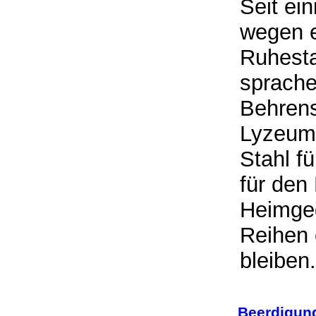
Seit ei
wegen e
Ruhesta
sprache
Behrens
Lyzeums
Stahl f
für den
Heimgeg
Reihen 
bleibe
Beerdigung