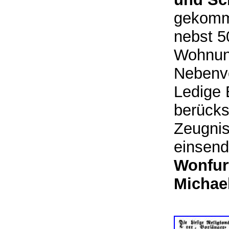
gekomme
nebst 5
Wohnung
Nebenve
Ledige 
berücksi
Zeugnis
einsen
Wonfur
Michae