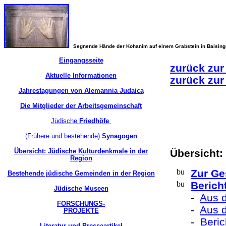
Segnende Hände der Kohanim auf einem Grabstein in Baisin
Eingangsseite
zurück zur
Aktuelle Informationen
zurück zur
Jahrestagungen von Alemannia Judaica
Die Mitglieder der Arbeitsgemeinschaft
Jüdische
Friedhöfe
(Frühere und bestehende)
Synagogen
Übersicht: Jüdische Kulturdenkmale in der
Übersicht:
Region
Zur Ge
Bestehende jüdische Gemeinden in der Region
Berich
Jüdische Museen
-
Aus d
FORSCHUNGS-
-
Aus 
PROJEKTE
-
Beric
Literatur und Presseartikel