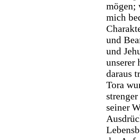
mögen; w
mich bed
Charakte
und Bea
und Jehu
unserer 
daraus t
Tora wur
strenger
seiner W
Ausdrück
Lebensbi