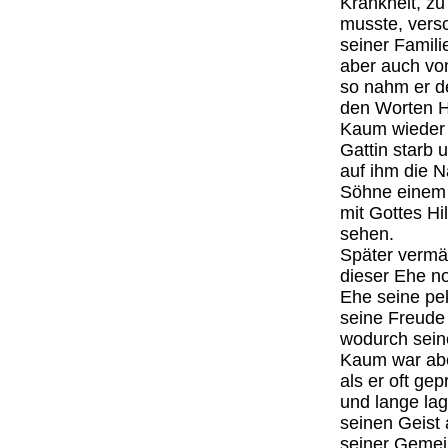
Krankheit, z
musste, versc
seiner Famil
aber auch vo
so nahm er de
den Worten Hi
Kaum wieder g
Gattin starb 
auf ihm die N
Söhne einem 
mit Gottes H
sehen.
Später vermä
dieser Ehe n
Ehe seine pek
seine Freude 
wodurch sein
Kaum war aber
als er oft ge
und lange la
seinen Geist
seiner Gemein