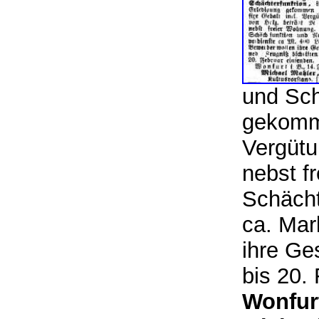
und Sch
gekomme
Vergütu
nebst f
Schächt
ca. Mar
ihre Ge
bis 20.
Wonfur