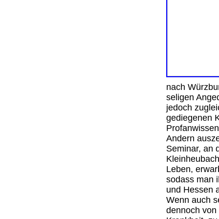
nach Würzbur
seligen Anged
jedoch zuglei
gediegenen K
Profanwissens
Andern auszei
Seminar, an d
Kleinheubach.
Leben, erwar
sodass man i
und Hessen a
Wenn auch sei
dennoch von 