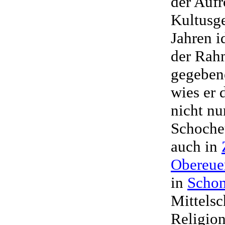
der Aufr
Kultusg
Jahren i
der Rah
gegebene
wies er 
nicht nu
Schochet
auch in
Obereue
in
Scho
Mittelsc
Religion