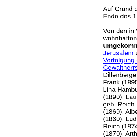
Auf Grund 
Ende des 1
Von den in 
wohnhaften
umgekom
Jerusalem
u
Verfolgung 
Gewaltherr
Dillenberge
Frank (1895
Lina Hambu
(1890), La
geb. Reich 
(1869), Al
(1860), Lu
Reich (1874
(1870), Art