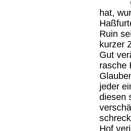
hat, wu
Haßfurt
Ruin se
kurzer Z
Gut ver
rasche H
Glaube
jeder e
diesen 
verschä
schreck
Hof ver