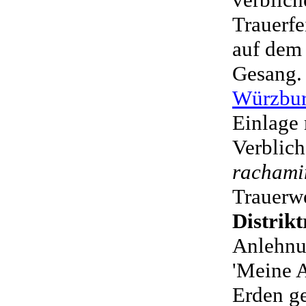
Trauerf
auf dem
Gesang.
Würzbu
Einlage
Verblich
racham
Trauerwe
Distrikt
Anlehnu
'Meine A
Erden ge