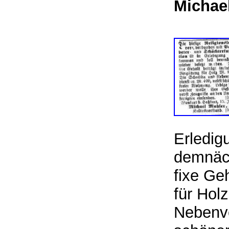
Michae
Erledig
demnäch
fixe Ge
für Hol
Nebenve