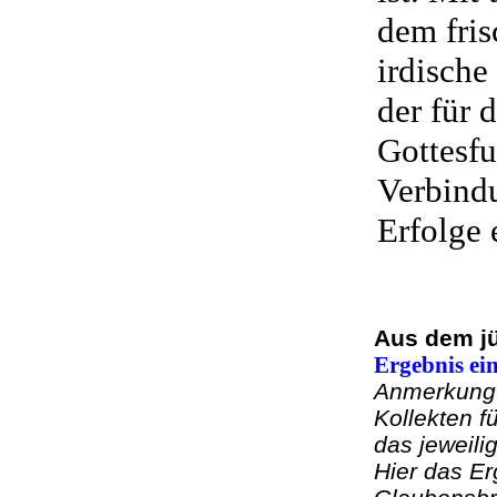
dem fris
irdische
der für 
Gottesfu
Verbindu
Erfolge e
Aus dem j
Ergebnis ein
Anmerkung:
Kollekten f
das jeweili
Hier das E