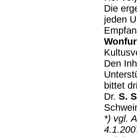
Die erg
jeden U
Empfan
Wonfur
Kultusv
Den Inh
Unterst
bittet d
Dr.
S. S
Schwei
*) vgl. 
4.1.200