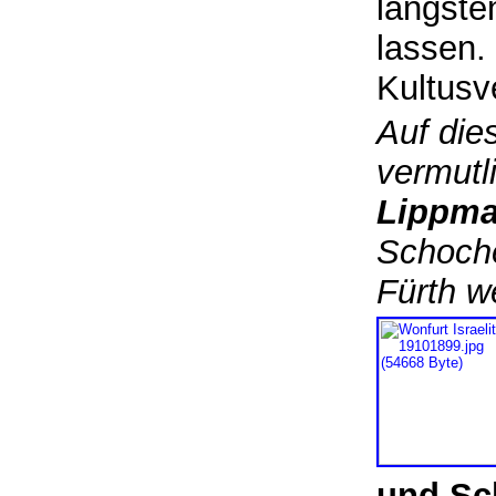
längste
lassen. 
Kultusv
Auf die
vermutl
Lippma
Schoche
Fürth w
und Sc