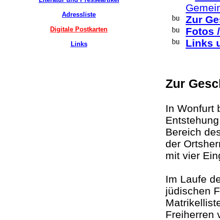
Gemei
Adressliste
Zur Ge
Digitale Postkarten
Fotos 
Links 
Links
Zur Gesc
In Wonfurt
Entstehung 
Bereich des
der Ortshe
mit vier Ei
Im Laufe de
jüdischen F
Matrikellis
Freiherren 