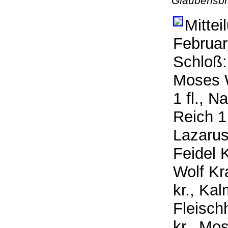
Glaubensbr
Mittei
Februar
Schloß:
Moses 
1 fl., N
Reich 1 
Lazarus 
Feidel K
Wolf Kr
kr., Ka
Fleisch
kr., Mos