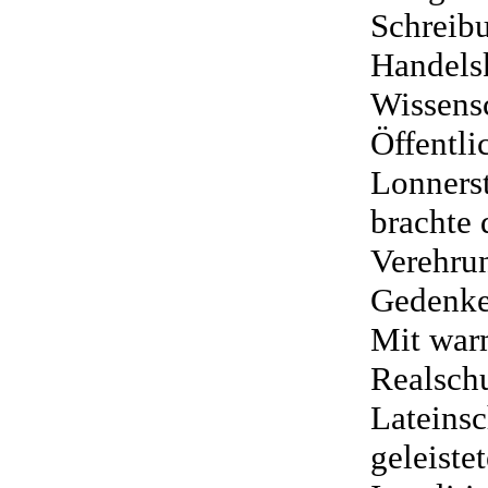
Schreibu
Handels
Wissensc
Öffentli
Lonnerst
brachte 
Verehru
Gedenke
Mit war
Realschu
Lateinsc
geleiste