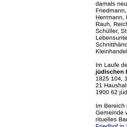
damals neue
Friedmann,
Herrmann, K
Rauh, Reic
Schüller, S
Lebensunter
Schnitthänd
Kleinhande
Im Laufe d
jüdischen
1825 104, 
21 Haushalt
1900 62 jü
Im Bereich
Gemeinde w
rituelles B
Friedhof in