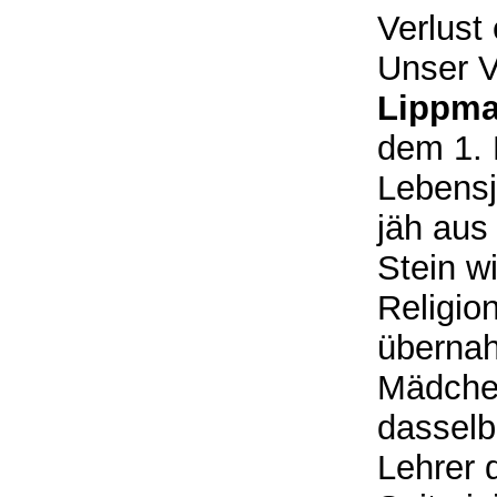
Verlust
Unser V
Lippma
dem 1. 
Lebensj
jäh aus
Stein w
Religio
überna
Mädchen
dasselb
Lehrer 