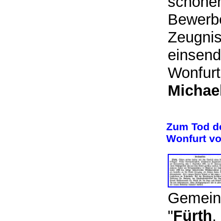
schöner
Bewerbe
Zeugnis
einsen
Wonfurt 
Michae
Zum Tod de
Wonfurt v
Gemeind
"
Fürth
.