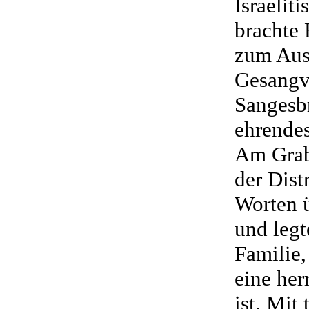
Israelit
brachte
zum Aus
Gesangv
Sangesb
ehrende
Am Gra
der Dist
Worten ü
und legt
Familie,
eine her
ist. Mit