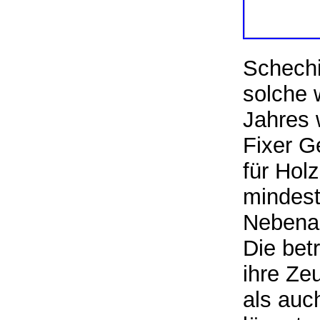
Schechi
solche 
Jahres 
Fixer G
für Hol
mindest
Nebena
Die bet
ihre Ze
als auc