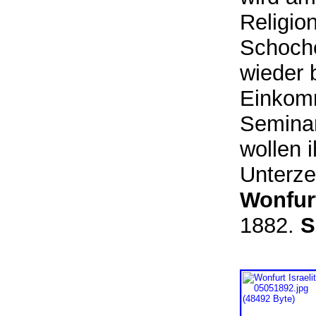
Religio
Schoche
wieder 
Einkomm
Seminar
wollen 
Unterze
Wonfur
1882.
S