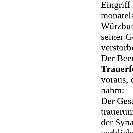
Eingriff
monatel
Würzbur
seiner G
verstorb
Der Bee
Trauerf
voraus, 
nahm:
Der Gesa
trauerum
der Syn
verblich