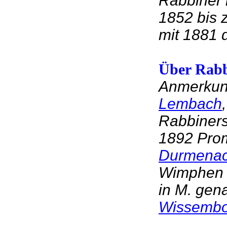
Rabbiner 
1852 bis 
mit 1881 
Über Rabb
Anmerkung
Lembach
Rabbiner
1892 Prom
Durmena
Wimphen 
in M. gen
Wissembo