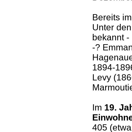
Bereits i
Unter den
bekannt -
-? Emman
Hagenaue
1894-1896
Levy (186
Marmouti
Im
19. Ja
Einwohn
405 (etwa