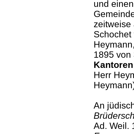
und eine
Gemeinde 
zeitweise 
Schochet t
Heymann, 
1895 von 
Kantoren
Herr Heym
Heymann
An jüdis
Brüderscha
Ad. Weil.