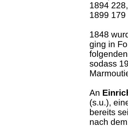
1894 228,
1899 179 
1848 wurd
ging in F
folgenden
sodass 19
Marmoutie
An
Einri
(s.u.), ei
bereits se
nach dem 