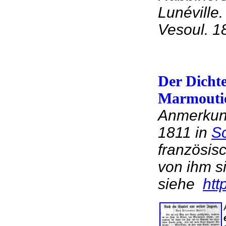
Lunéville
Vesoul. 1
Der Dichte
Marmoutie
Anmerkung
1811 in
Sc
französisc
von ihm s
siehe
htt