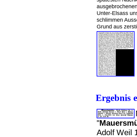
ausgebrochenen 
Unter-Elsass un
schlimmen Aussc
Grund aus zers
Ergebnis e
"
Mauersmü
Adolf Weil