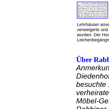
Lehrhäuser
anve
verweigerte und 
wurden. Der Hoc
Leichenbegängn
Über Rab
Anmerkung
Diedenhof
besuchte 
verheirate
Möbel-Geb