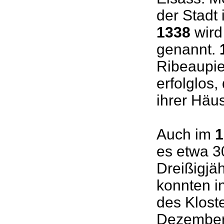
der Stadt
1338
wird
genannt.
Ribeaupie
erfolglos
ihrer Häu
Auch im
1
es etwa 3
Dreißigjä
konnten i
des Klost
Dezembe