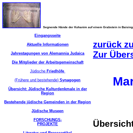
Segnende Hände der Kohanim auf einem Grabstein in Baisin
Eingangsseite
zurück z
Aktuelle Informationen
Zur Über
Jahrestagungen von Alemannia Judaica
Die Mitglieder der Arbeitsgemeinschaft
Jüdische
Friedhöfe
Ma
(Frühere und bestehende)
Synagogen
Übersicht: Jüdische Kulturdenkmale in der
Region
Bestehende jüdische Gemeinden in der Region
Jüdische Museen
FORSCHUNGS-
Übersicht
PROJEKTE
Literatur und Presseartikel