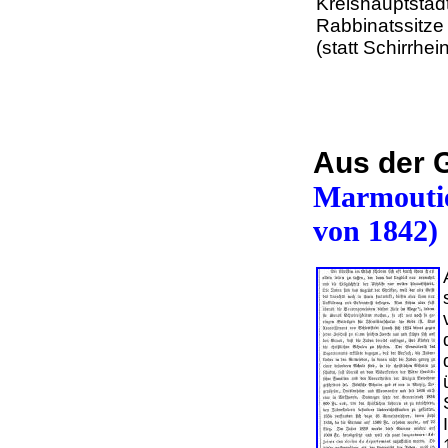
Kreishauptstädt
Rabbinatssitz
(statt Schirrhe
Aus der G
Marmoutier
von 1842)