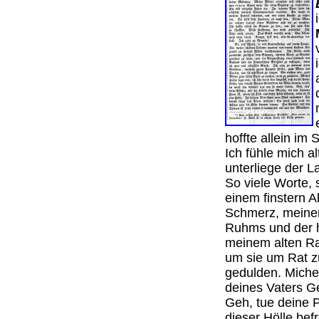
hoffte allein im
Ich fühle mich a
unterliege der L
So viele Worte,
einem finstern 
Schmerz, meinen
Ruhms und der hi
meinem alten Ra
um sie um Rat z
gedulden. Michel
deines Vaters Ge
Geh, tue deine P
dieser Hölle bef