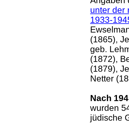
Angaben 
unter der 
1933-194
Ewselmann
(1865), J
geb. Lehm
(1872), B
(1879), J
Netter (1
Nach 19
wurden 54
jüdische