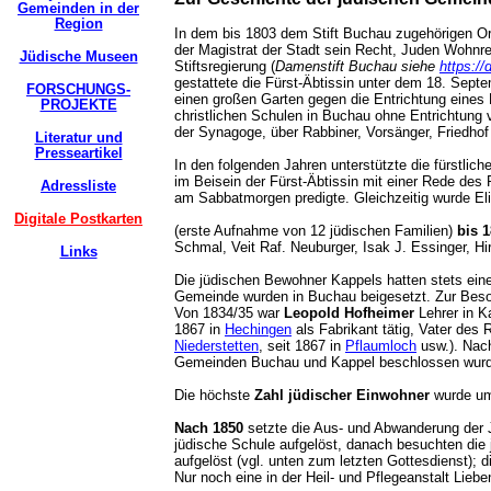
Gemeinden in der
Region
In dem bis 1803 dem Stift Buchau zugehörigen O
der Magistrat der Stadt sein Recht, Juden Wohnre
Jüdische Museen
Stiftsregierung (
Damenstift Buchau siehe
https:/
gestattete die Fürst-Äbtissin unter dem 18. Sept
FORSCHUNGS-
einen großen Garten gegen die Entrichtung eines
PROJEKTE
christlichen Schulen in Buchau ohne Entrichtung
der Synagoge, über Rabbiner, Vorsänger, Friedhof
Literatur und
Presseartikel
In den folgenden Jahren unterstützte die fürstl
im Beisein der Fürst-Äbtissin mit einer Rede des 
Adressliste
am Sabbatmorgen predigte. Gleichzeitig wurde E
Digitale Postkarten
(erste Aufnahme von 12 jüdischen Familien)
bis 
Schmal, Veit Raf. Neuburger, Isak J. Essinger, 
Links
Die jüdischen Bewohner Kappels hatten stets ein
Gemeinde wurden in Buchau beigesetzt. Zur Beso
Von 1834/35 war
Leopold Hofheimer
Lehrer in K
1867 in
Hechingen
als Fabrikant tätig, Vater des
Niederstetten
, seit 1867 in
Pflaumloch
usw.). Nac
Gemeinden Buchau und Kappel beschlossen wurd
Die höchste
Zahl jüdischer Einwohner
wurde um 
Nach 1850
setzte die Aus- und Abwanderung der J
jüdische Schule aufgelöst, danach besuchten die
aufgelöst (vgl. unten zum letzten Gottesdienst);
Nur noch eine in der Heil- und Pflegeanstalt Lie