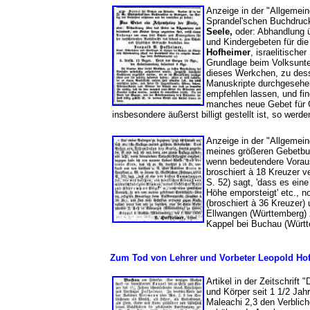
Anzeige in der "Allgemei
Sprandel'schen Buchdruck
Seele,
oder: Abhandlung ü
und Kindergebeten für di
Hofheimer
, israelitisch
Grundlage beim Volksunte
dieses Werkchen, zu dess
Manuskripte durchgesehen 
empfehlen lassen, und fin
manches neue Gebet für G
insbesondere äußerst billigt gestellt ist, so werd
Anzeige in der "Allgemei
meines größeren Gebetb
wenn bedeutendere Vorau
broschiert à 18 Kreuzer v
S. 52) sagt, 'dass es ein
Höhe emporsteigt' etc., n
(broschiert à 36 Kreuzer)
Ellwangen (Württemberg)
Kappel bei Buchau (Württ
Zum Tod von Lehrer und Vorbeter Leopold Ho
Artikel in der Zeitschrift "
und Körper seit 1 1/2 Jah
Maleachi 2,3 den Verblich