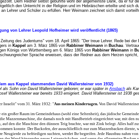
ezollt. Dem Redner selbst gebührte wohl der allgemeinste Dank, da er für d
geltlich den Unterricht in der Religion und im Hebräischen erteilte und sich d
 an Lehrer und Schüler zu erfüllen. Herr Weimann zeichnet sich damit vortei
ung von Lehrer Leopold Hofheimer wird veröffentlicht (1865)
n Zeitung des Judentums" vom 18. April 1865: "Der treue Lehrer. Rede bei de
gers in
Kappel
am 3. März 1865 von
Rabbiner Weimann
in
Buchau
. Vertra
zigen Königs von Württemberg am 6. März 1865 von
Rabbiner Weimann
in
B
, schwungreicher Sprache erweisen, dass der Redner aus dem Herzen spricht,
 dem aus Kappel stammenden David Wallersteiner von 1932)
l als Sohn von David Wallersteiner geboren; er war später in
Ansbach
als Kan
osef Wallersteiner war bereits 1933 emigriert. David Wallersteiner ist 1938 g
Der Israelit" vom 31. März 1932: "
Aus meinen Kindertagen.
Von David Wallersteine
ein großer Raum im Gemeindehaus (wohl eine Seltenheit), das jüdische Gemeindew
 die Mazzenmaschine, die damals noch mit Handbetrieb eingerichtet war, mit den n
ch, auf den die Maschine den dünnen Teig brachte, war mit Zink belegt. Alles half 
ommen konnte. Der Backofen, der ausschließlich nur zum Mazzenbacken diente, war
re Neugierde zu befriedigen suchten, werdet Ihr begreifen. Jede Hausfrau nahm vo
n an der Wand hängendes neues Leinensäckchen, und wenn das allgemeine Backen v