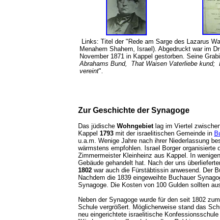
Links: Titel der "Rede am Sarge des Lazarus Wa
Menahem Shahem, Israel). Abgedruckt war im Dru
November 1871 in Kappel gestorben. Seine Grabi
Abrahams Bund, That Waisen Vaterliebe kund; Bet
vereint
".
Zur Geschichte der Synagoge
Das jüdische
Wohngebiet
lag im Viertel zwische
Kappel
1793
mit der israelitischen Gemeinde in
B
u.a.m. Wenige Jahre nach ihrer Niederlassung be
wärmstens empfohlen. Israel Borger organisierte 
Zimmermeister Kleinheinz aus Kappel. In wenigen
Gebäude gehandelt hat. Nach der uns überliefert
1802
war auch die Fürstäbtissin anwesend. Der B
Nachdem die 1839 eingeweihte Buchauer Synagoge 
Synagoge. Die Kosten von 100 Gulden sollten au
Neben der Synagoge wurde für den seit 1802 zum
Schule vergrößert. Möglicherweise stand das Schu
neu eingerichtete israelitische Konfessionsschul