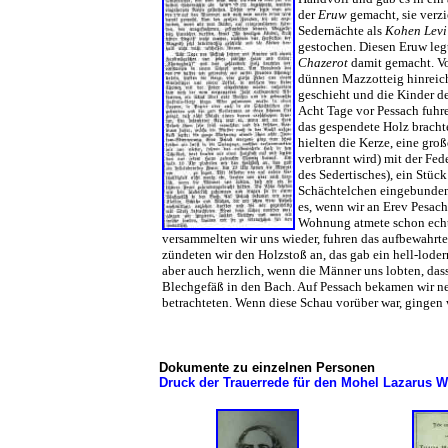
der
Eruw
gemacht, sie verz
Sedernächte als
Kohen Levi
gestochen. Diesen Eruw le
Chazerot
damit gemacht. Vo
dünnen Mazzotteig hinreich
geschieht und die Kinder d
Acht Tage vor Pessach fuhr
das gespendete Holz bracht
hielten die Kerze, eine gro
verbrannt wird) mit der Fe
des Sedertisches), ein Stüc
Schächtelchen eingebunden 
es, wenn wir an Erev Pesach
Wohnung atmete schon echt
versammelten wir uns wieder, fuhren das aufbewahrt
zündeten wir den Holzstoß an, das gab ein hell-lode
aber auch herzlich, wenn die Männer uns lobten, das
Blechgefäß in den Bach. Auf Pessach bekamen wir neu
betrachteten. Wenn diese Schau vorüber war, gingen 
Dokumente zu einzelnen Personen
Druck der Trauerrede für den Mohel Lazarus W