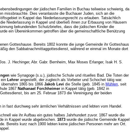
bensbedingungen der jüdischen Familien in Buchau teilweise schwierig, da
en missbrauchte. Dies veranlasste die Buchauer Juden, sich an die
Stiftsgebiet in Kappel das Niederlassungsrecht zu erlauben. Tatsächlich
) die Niederlassung in Kappel und überließ ihnen zur Erbauung von Häusern
esinnung bekundenden Schutzbriefes, dass die jüdischen Kinder die
 wurde ein Übereinkommen getroffen über die gemeinschaftliche Benützung
igenen Gotteshause. Bereits 1802 konnte die junge Gemeinde ihr Gotteshaus
elmäßig den Sabbatnachmittaggottesdienst, während er einmal im Monate dort
os. J. Hechinger, Abr. Gabr. Bernheim, Max Moses Erlanger, Isak H. S.
ungen
wie Synagoge (s.u.), jüdische Schule und rituelles Bad. Die Toten der
 ein
Lehrer
angestellt, der zugleich als Vorbeter und Schochet tätig war.
od übernahm 1865 bis 1866
Jakob Levi
die Stelle (geb. 1845 in
Mühlen
, seit
Schule 1867
Nathanael Forchheimer
in Kappel tätig (geb. 1842 in
Gottesdienst, bis am 25. Februar 1873 die Vereinigung der beiden
en in fast durchweg sehr ärmlichen Verhältnissen und lebten vom Handel.
hnell wie ihr Aufbau ein gutes halbes Jahrhundert zuvor. 1867 wurde die
ude in Kappel wurde abgebrochen.
1873
wurde die jüdische Gemeinde Kappel
nde. Bereits kurz nach 1900 lebten keine jüdischen Personen mehr am Ort.
Kappel.