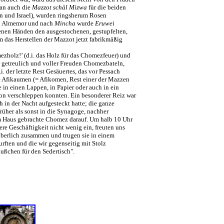
man auch die
Mazzot schäl Mizwa
für die beiden
ten und Israel), wurden ringsherum Rosen
en Almemor und nach
Mincha
wurde
Eruwei
enen Händen den ausgestochenen, gestupfelten,
 das Herstellen der Mazzot jetzt fabrikmäßig
zholz!’ (d.i. das Holz für das Chomezfeuer) und
r getreulich und voller Freuden Chomezbateln,
. der letzte Rest Gesäuertes, das vor Pessach
e Afikaumen (= Afikomen, Rest einer der Mazzen
in einen Lappen, in Papier oder auch in ein
on verschleppen konnten. Ein besonderer Reiz war
 in der Nacht aufgesteckt hatte; die ganze
her als sonst in die Synagoge, nachher
dem Haus gebrachte Chomez darauf. Um halb 10 Uhr
e Geschäftigkeit nicht wenig ein, freuten uns
äuberlich zusammen und trugen sie in einem
ften und die wir gegenseitig mit Stolz
ußchen für den Sedertisch".