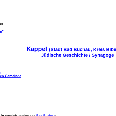
gen
on"
Kappel
(Stadt Bad Buchau, Kreis Bib
Jüdische Geschichte / Synagoge
e
chen Gemeinde
de
(english version see
Bad Buchau
)