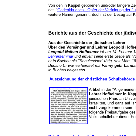
Von den in Kappel geborenen und/oder längere Ze
des "
Gedenkbuches - Opfer der Verfolgung der Jud
weitere Namen genannt, doch ist der Bezug au
Berichte aus der Geschichte der jüd
Aus der Geschichte der jüdischen Lehrer
Über den Vorsänger und Lehrer Leopold Hof
Leopold Nathan Hofheimer
ist am 14. Februar 
Lehrerseminar
und erhielt seine erste Stelle als 
er in Buchau als "Schulrevisor" tätig, seit März 1
Bucahu Er war verheiratet mit
Fanny geb. Landa
in Buchau beigesetzt.
Auszeichnung der christlichen Schulbehörde 
Artikel in der "Allgemein
Lehrer Hofheimer in Kap
juridischen Preis an Unive
Israeliten, und ganz auf i
nicht vorgekommen sein. In
folgende Preisaufgabe geste
Volksschullehrer dieser