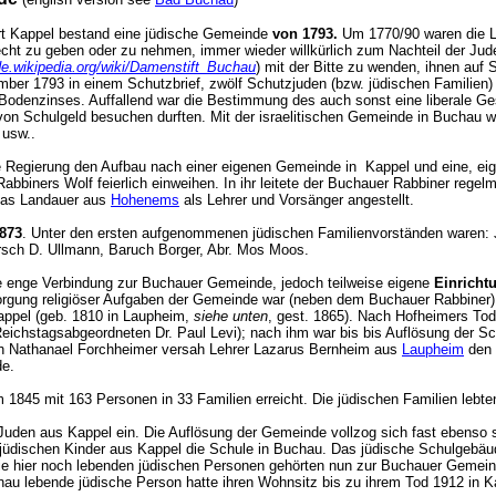
rt Kappel bestand eine jüdische Gemeinde
von 1793.
Um 1770/90 waren die Le
cht zu geben oder zu nehmen, immer wieder willkürlich zum Nachteil der Jud
/de.wikipedia.org/wiki/Damenstift_Buchau
) mit der Bitte zu wenden, ihnen auf 
ember 1793 in einem Schutzbrief, zwölf Schutzjuden (bzw. jüdischen Familien
 Bodenzinses. Auffallend war die Bestimmung des auch sonst eine liberale G
 von Schulgeld besuchen durften. Mit der israelitischen Gemeinde in Buchau
 usw..
iche Regierung den Aufbau nach einer eigenen Gemeinde in Kappel und eine, e
Rabbiners Wolf feierlich einweihen. In ihr leitete der Buchauer Rabbiner reg
lias Landauer aus
Hohenems
als Lehrer und Vorsänger angestellt.
1873
. Unter den ersten aufgenommenen jüdischen Familienvorständen waren: J
Hirsch D. Ullmann, Baruch Borger, Abr. Mos Moos.
e enge Verbindung zur Buchauer Gemeinde, jedoch teilweise eigene
Einricht
rgung religiöser Aufgaben der Gemeinde war (neben dem Buchauer Rabbiner)
appel (geb. 1810 in Laupheim,
siehe unten
, gest. 1865). Nach Hofheimers T
 Reichstagsabgeordneten Dr. Paul Levi); nach ihm war bis bis Auflösung der 
h Nathanael Forchheimer versah Lehrer Lazarus Bernheim aus
Laupheim
den 
e.
1845 mit 163 Personen in 33 Familien erreicht. Die jüdischen Familien lebt
uden aus Kappel ein. Die Auflösung der Gemeinde vollzog sich fast ebenso sc
 jüdischen Kinder aus Kappel die Schule in Buchau. Das jüdische Schulgebä
 die hier noch lebenden jüdischen Personen gehörten nun zur Buchauer Gemei
benau lebende jüdische Person hatte ihren Wohnsitz bis zu ihrem Tod 1912 in 