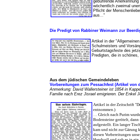
gebührende Anerkennung g
wöchentlich zweimal unent
Pflicht der Menschenliebe
aus..."
Die Predigt von Rabbiner Weimann zur Beerdig
Artikel in der "Allgemeine
Schulmeisters und Vorsän
Geburtstagsfeste des jet
Predigten, die in schönes
Aus dem jüdischen Gemeindeleben
Vorbereitungen zum Pessachfest (Artikel von
Anmerkung: David Wallersteiner ist 1854 in Kappe
Familie nach Erez Jisrael emigrieren. Der Enkel J
Artikel in der Zeitschrift "
entnommen.)
… Gleich nach Purim wurde 
Bodensteine gerötelt, dann
aufgestellt. Ein langer Tis
kam und nicht zur Gärung k
diesen Vorbereitungen unse
Handvoll und gab es in ei