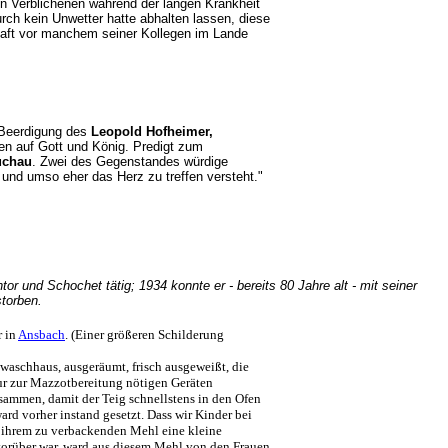
en Verblichenen während der langen Krankheit
urch kein Unwetter hatte abhalten lassen, diese
lhaft vor manchem seiner Kollegen im Lande
r Beerdigung des
Leopold Hofheimer,
uen auf Gott und König. Predigt zum
uchau
. Zwei des Gegenstandes würdige
 und umso eher das Herz zu treffen versteht."
tor und Schochet tätig; 1934 konnte er - bereits 80 Jahre alt - mit seiner
estorben.
r in
Ansbach
. (Einer größeren Schilderung
aschhaus, ausgeräumt, frisch ausgeweißt, die
ur zur Mazzotbereitung nötigen Geräten
zusammen, damit der Teig schnellstens in den Ofen
d vorher instand gesetzt. Dass wir Kinder bei
n ihrem zu verbackenden Mehl eine kleine
orüber war, ward aus diesem Mehl von den Frauen