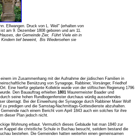
. Ellwangen. Druck von L. Weil" (erhalten von
r ist am 9. Dezember 1808 geboren und am 11.
s Hauses, der Gemeinde Zier, Führt Viele ein in
 Kindern tief beweint, Bis Wiedersehen sie
In einem im Zusammenhang mit der Aufnahme der jüdischen Familien in
meinschaftliche Benützung von Synagoge, Rabbiner, Vorsänger, Friedhof
rt. Eine hierfür geplante Kollekte wurde von der stiftischen Regierung 1796
 wurde. Den Bauauftrag erhielten
1801
Maurermeister Baader und
er durch seine hohen Rundbogenfenster durchaus würdig aussehendes
ser überragt. Bei der Einweihung der Synagoge durch Rabbiner Maier Wolf
el zu predigen und die Samstag-Nachmittags-Gottesdienste abzuhalten.
Gemeinde nach einem Bericht vom April 1843 auch ein solches für ihre
 dieser Plan jedoch nicht.
öckige Wohnung erbaut. Vermutlich dieses Gebäude hat man 1840 zur
on Kappel die christliche Schule in Buchau besucht, seitdem bestand die
it Buchau bestehen. Die Gemeinden hatten weiterhin einen gemeinsamen