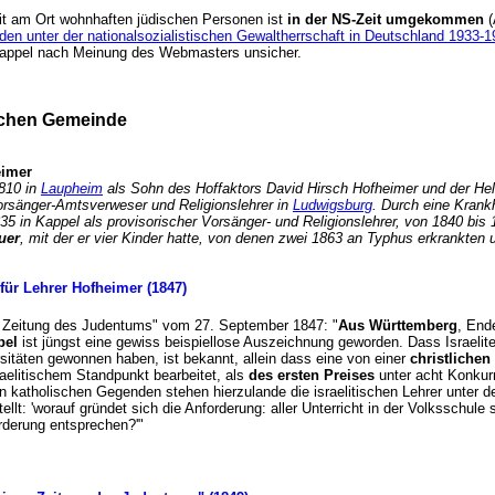
it am Ort wohnhaften jüdischen Personen ist
in der NS-Zeit umgekommen
(
en unter der nationalsozialistischen Gewaltherrschaft in Deutschland 1933-
f Kappel nach Meinung des Webmasters unsicher.
ischen Gemeinde
heimer
1810 in
Laupheim
als Sohn des Hoffaktors David Hirsch Hofheimer und der Hel
Vorsänger-Amtsverweser und Religionslehrer in
Ludwigsburg
. Durch eine Krank
835 in Kappel als provisorischer Vorsänger- und Religionslehrer, von 1840 bis
uer
, mit der er vier Kinder hatte, von denen zwei 1863 an Typhus erkrankten
für Lehrer Hofheimer (1847)
en Zeitung des Judentums" vom 27. September 1847: "
Aus Württemberg
, End
pel
ist jüngst eine gewiss beispiellose Auszeichnung geworden. Dass Israeli
rsitäten gewonnen haben, ist bekannt, allein dass eine von einer
christlichen
sraelitischem Standpunkt bearbeitet, als
des ersten Preises
unter acht Konkur
 katholischen Gegenden stehen hierzulande die israelitischen Lehrer unter d
llt: 'worauf gründet sich die Anforderung: aller Unterricht in der Volksschule 
 Forderung entsprechen?'"