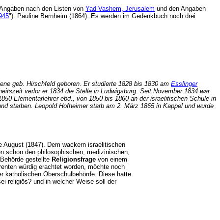
Angaben nach den Listen von
Yad Vashem, Jerusalem
und den Angaben
1945
"): Pauline Bernheim (1864). Es werden im Gedenkbuch noch drei
ene geb. Hirschfeld geboren. Er studierte 1828 bis 1830 am
Esslinger
heitszeit verlor er 1834 die Stelle in Ludwigsburg. Seit November 1834 war
 1850 Elementarlehrer ebd., von 1850 bis 1860 an der israelitischen Schule in
 und starben. Leopold Hofheimer starb am 2. März 1865 in Kappel und wurde
e August (1847). Dem wackern israelitischen
ten schon den philosophischen, medizinischen,
Behörde gestellte
Religionsfrage
von einem
renten würdig erachtet worden, möchte noch
er katholischen Oberschulbehörde. Diese hatte
sei religiös? und in welcher Weise soll der