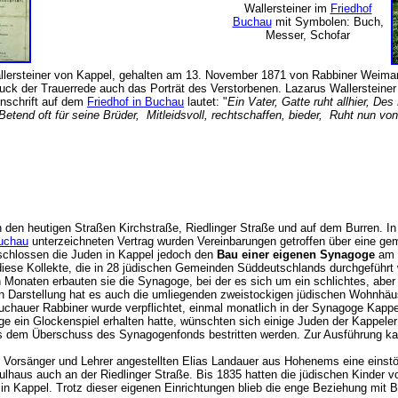
Wallersteiner im
Friedhof
Buchau
mit Symbolen: Buch,
Messer, Schofar
llersteiner von Kappel, gehalten am 13. November 1871 von Rabbiner Weimann
ck der Trauerrede auch das Porträt des Verstorbenen. Lazarus Wallersteine
nschrift auf dem
Friedhof in Buchau
lautet: "
Ein Vater, Gatte ruht allhier, De
end oft für seine Brüder, Mitleidsvoll, rechtschaffen, bieder, Ruht nun von
n den heutigen Straßen Kirchstraße, Riedlinger Straße und auf dem Burren. 
uchau
unterzeichneten Vertrag wurden Vereinbarungen getroffen über eine ge
schlossen die Juden in Kappel jedoch den
Bau einer eigenen Synagoge
am O
diese Kollekte, die in 28 jüdischen Gemeinden Süddeutschlands durchgeführt
 Monaten erbauten sie die Synagoge, bei der es sich um ein schlichtes, ab
en Darstellung hat es auch die umliegenden zweistockigen jüdischen Wohnhäu
uchauer Rabbiner wurde verpflichtet, einmal monatlich in der Synagoge Kapp
ein Glockenspiel erhalten hatte, wünschten sich einige Juden der Kappeler 
s dem Überschuss des Synagogenfonds bestritten werden. Zur Ausführung kam
 Vorsänger und Lehrer angestellten Elias Landauer aus Hohenems eine einst
lhaus auch an der Riedlinger Straße. Bis 1835 hatten die jüdischen Kinder v
e in Kappel. Trotz dieser eigenen Einrichtungen blieb die enge Beziehung m