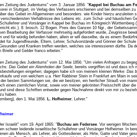
nen Zeitung des Judentums" vom 3. Januar 1856: "
Kappel bei Buchau am F
erei in Stuttgart, im Verlag des Verfassers erschienen und bei demselben z
ber das Gebet im Allgemeinen und besonders: wie Kinder hierzu anzuleiten 
e verschiedensten Verhältnisse des Lebens etc. zum Schul- und häuslichen G
er Schullehrer und Vorsänger in Kappel bei Buchau im Königreich Württemberg (V
rricht etc.). 8. brosch. 12 Bogen. Preis des Ganzen 10 Ngr., der Gebetssam
en Bearbeitung der Verfasser mehrseitig aufgefordert wurde, Zeugnisse bewä
und für würdig befunden haben; allein er will dasselbe, da es einem Bedürfnis
det für Jugendfreunde, Eltern, Lehrer, Schulvorstände und Gönner der Schule 
esunden und Kranken treffen werden, welches sie interessieren dürfte. Da 
en Briefe und Gelder franco erbeten."
nen Zeitung des Judentums" vom 12. Mai 1856: "Um vielen Anfragen zu begegne
uchs:
Das Gebet ein Atemholen der Seele
, bereits vergriffen ist und dass ich
sbestellungen eingehen; dagegen habe ich von meinem kleinen Werke:
Das b
erkaufe und von welchem u.a. Herr Rabbiner Stein in Frankfurt am Main in sei
e der besten Sammlungen sei, die wir besitzen, ein herrlicher Strauß von manni
och einen ziemlichen Vorrat, sowie von meiner gekrönten Preisschrift über die
 und sind diese Schriften entweder gegen Nachnahme direkt von mir zu bezieh
 zu haben.
emberg), den 1. Mai 1856.
L. Hofheimer
, Lehrer."
fheimer
Der Israelit" vom 19. April 1865: "
Buchau am Federsee
. Vor wenigen Wochen 
ren schwer leidende israelitische Schullehrer und Vorsänger Hofheimer. In b
enen als Mensch, als Lehrer, als Gottesdiener, als Hirte, Gatte und Vater gesc