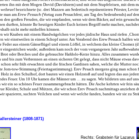
ierten ihn mit dem Mogen Dovid (Davidstern) und mit dem Stupfeleisen, mit dem 
 weIsrael
bezeichnete (sc. drei Mazzen am Sedertisch repräsentieren Priester, Levi
gte man am
Erew Pessach
(Vortag zum Pessachfest; am Tag des Sederabends) auf d
n den großen Freuden, die wir empfanden, wenn wir dem Bäcker, auf rein gewasch
en durften, könnte Ihr heutigen Kinder Euch keinen Begriff mehr machen, nachdem
eshalb nicht mehr mithelfen können.
en wir Knaben mit einem Handwägelchen vor jedes jüdische Haus und riefen ‚Chome
en wir einstweilen in einem Schopf unter. Am Vorabend des Erew Pessach halfen wi
ße Feder aus einem Gänseflügel und einem Löffel, in welchem das kleine Chomez (d.i
der eingestrichen wurde; außerdem kam noch der vom vergangenen Jahr aufbewahrt
k Brot oder Berches und die gebrauchte Hafdolo-Kerze hinzu. Alles zusammen wurde 
und bis zum Verbrennen an einen sicheren Ort gelegt, dass nicht Mäuse etwas dav
 schon sehr früh erwachten und die frischen Gardinen sahen, welche die Mutter noch
e Jom-tow-Stimmung (Feiertagsstimmung). Erev Pesach morgens ging man schon frü
e Holz in den Schulhof, dort bauten wir einen Holzstoß auf und legten das aus je
rndes Feuer. Um 10 Uhr kamen die Männer um … zu sagen. Wir bildeten uns auf unser
s wir ein so schönes Feuer zusammengebracht hätten. Die Asche kehrten wir fein s
e Kleider, Schule und Mützen, die wir schon Erev Pesach nachmittags anziehen dur
wir spazieren, suchten Veilchen und wenn wir welche fanden, banden wir sie zu Strä
allersteiner (1808-1871)
Rechts: Grabstein für Lazarus