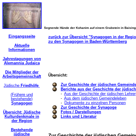
Segnende Hände der Kohanim auf einem Grabstein in Baisin
Eingangsseite
zurück zur Übersicht "Synagogen in der Regi
zu den Synagogen in Baden-Württemberg
Aktuelle
Informationen
Jahrestagungen von
Alemannia Judaica
Die Mitglieder der
Übersicht:
Arbeitsgemeinschaft
Zur Geschichte der jüdischen Gemeind
Jüdische
Friedhöfe
Berichte aus der Geschichte der jüdis
-
Aus der Geschichte der jüdischen Lehrer
(Frühere und
-
Aus dem jüdischen Gemeindeleben
bestehende)
-
Dokumente zu einzelnen Personen
Synagogen
Zur Geschichte der Synagoge
Fotos / Darstellungen
Übersicht: Jüdische
Kulturdenkmale in
Links und Literatur
der Region
Bestehende
jüdische
Zur Geschichte der jüdischen Gemein