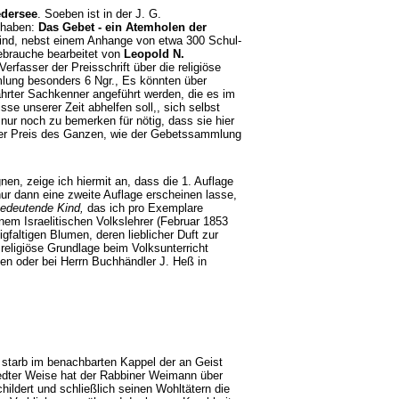
edersee
. Soeben ist in der J. G.
u haben:
Das Gebet - ein Atemholen der
sind, nebst einem Anhange von etwa 300 Schul-
ebrauche bearbeitet von
Leopold N.
erfasser der Preisschrift über die religiöse
mlung besonders 6 Ngr., Es könnten über
hrter Sachkenner angeführt werden, die es im
se unserer Zeit abhelfen soll,, sich selbst
nur noch zu bemerken für nötig, dass sie hier
der Preis des Ganzen, wie der Gebetssammlung
n, zeige ich hiermit an, dass die 1. Auflage
 nur dann eine zweite Auflage erscheinen lasse,
edeutende Kind,
das ich pro Exemplare
nem Israelitischen Volkslehrer (Februar 1853
gfaltigen Blumen, deren lieblicher Duft zur
 religiöse Grundlage beim Volksunterricht
en oder bei Herrn Buchhändler J. Heß in
starb im benachbarten Kappel der an Geist
eredter Weise hat der Rabbiner Weimann über
hildert und schließlich seinen Wohltätern die