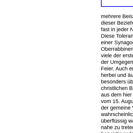
mehrere Beisp
dieser Bezieh
fast in jeder
Diese Tolera
einer Synago
Oberrabbinen
viele der er
der Umgegend
Feier. Auch e
herbei und äu
besonders üb
christlichen
aus dem hier 
vom 15. Augus
der gemeine V
wahrscheinlich
überflüssig w
nahe zu trete