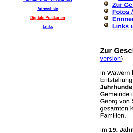
Zur Ge
Adressliste
Fotos 
Digitale Postkarten
Erinne
Links 
Links
Zur Gesc
version
)
In Wawern 
Entstehung 
Jahrhunde
Gemeinde 
Georg von 
gesamten Ku
Familien.
Im
19. Jah