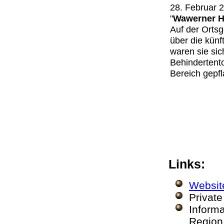
28. Februar 2
"
Wawerner H
Auf der Orts
über die künf
waren sie si
Behindertento
Bereich gepfl
Links:
Websit
Privat
Inform
Region 