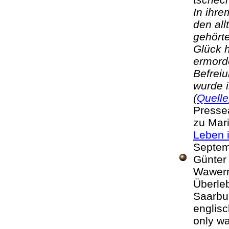
In ihre
den al
gehört
Glück h
ermord
Befreiu
wurde i
(
Quelle
Pressea
zu Mari
Leben i
Septe
Günte
Wawern.
Überleb
Saarbu
englisc
only wa