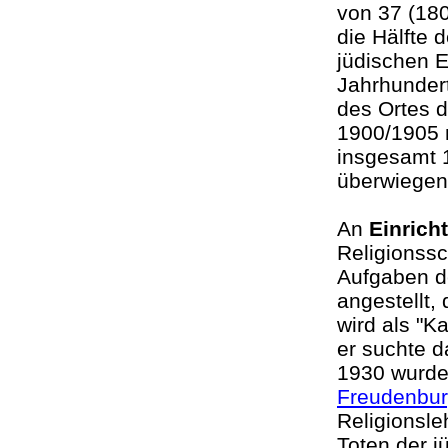
von 37 (18
die Hälfte 
jüdischen E
Jahrhundert
des Ortes 
1900/1905 
insgesamt 1
überwiegen
An
Einrich
Religionssc
Aufgaben de
angestellt,
wird als "K
er suchte d
1930 wurde 
Freudenbu
Religionsle
Toten der 