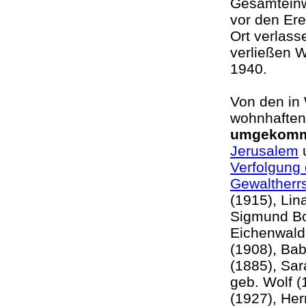
Gesamteinw
vor den Ere
Ort verlass
verließen 
1940.
Von den in
wohnhaften
umgekom
Jerusalem
u
Verfolgung 
Gewaltherr
(1915), Li
Sigmund Bo
Eichenwald 
(1908), Ba
(1885), Sar
geb. Wolf (
(1927), He