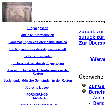
Segnende Hände der Kohanim auf einem Grabstein in Baisin
Eingangsseite
zurück zur
Aktuelle Informationen
zurück zur
Zur Übersi
Jahrestagungen von Alemannia Judaica
Die Mitglieder der Arbeitsgemeinschaft
Jüdische
Friedhöfe
Waw
(Frühere und bestehende)
Synagogen
Übersicht: Jüdische Kulturdenkmale in der
Region
Übersicht:
Bestehende jüdische Gemeinden in der Region
Zur Ge
Jüdische Museen
Berich
FORSCHUNGS-
-
Aus d
PROJEKTE
-
Beri
Literatur und Presseartikel