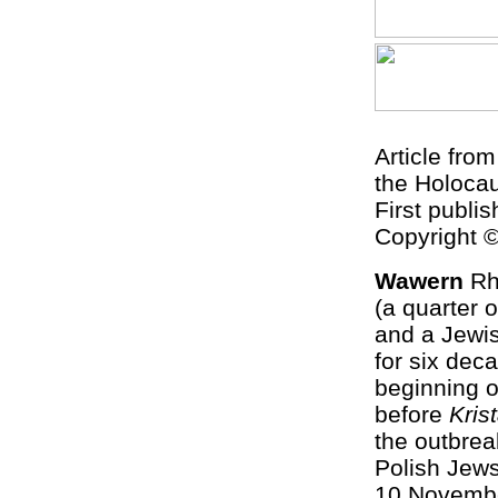
Article fro
the Holocau
First publi
Copyright 
Wawern
Rhi
(a quarter 
and a Jewi
for six dec
beginning o
before
Kris
the outbrea
Polish Jew
10 Novembe