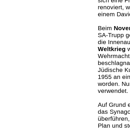
sich eine 
renoviert, 
einem Davi
Beim
Nove
SA-Trupp g
die Innenau
Weltkrieg
w
Wehrmacht 
beschlagna
Jüdische Ku
1955 an ei
worden. Nu
verwendet
Auf Grund 
das Synago
überführen
Plan und s