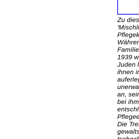
Zu die
'Mischl
Pflege
Währen
Familie
1939 w
Juden l
ihnen 
auferle
unerwar
an, se
bei ihm
entschl
Pflegee
Die Tre
gewalt
tschech