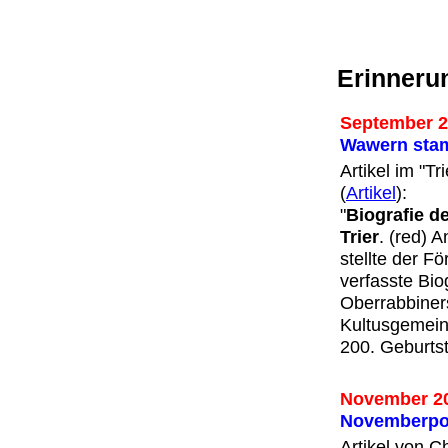
Erinnerun
September 
Wawern stam
Artikel im "T
(
Artikel
):
"
Biografie 
Trier
. (red) 
stellte der 
verfasste Bio
Oberrabbiner
Kultusgemeind
200. Geburts
November 2
Novemberp
Artikel von C