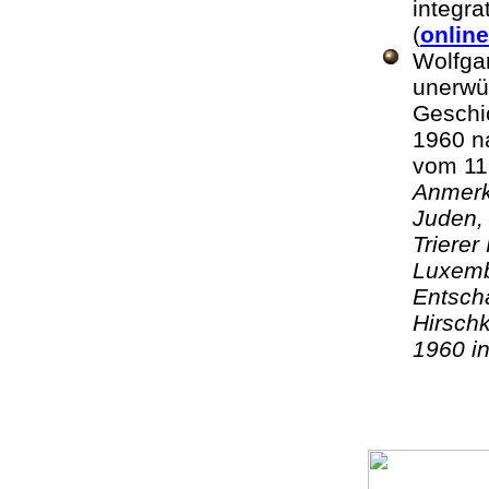
integra
(
onlin
Wolfga
unerwü
Geschic
1960 n
vom 11
Anmerku
Juden, 
Triere
Luxemb
Entsch
Hirschk
1960 i