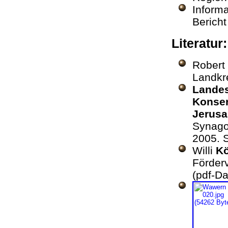
Inform
Berich
Literatur
Robert
Landkr
Landes
Konser
Jerus
Synago
2005. S
Willi
Kö
Förder
(pdf-Da