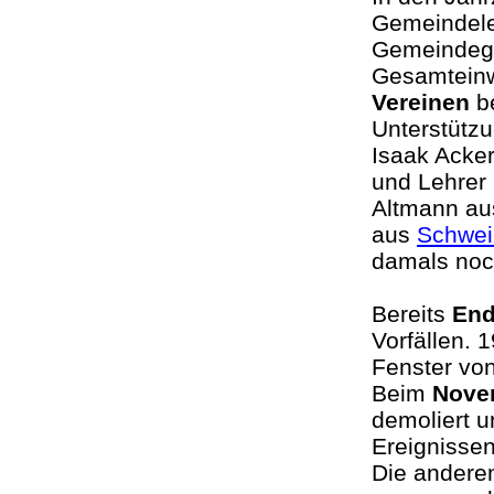
Gemeindele
Gemeindegli
Gesamteinw
Vereinen
b
Unterstützu
Isaak Acke
und Lehrer
Altmann aus
aus
Schwei
damals noch
Bereits
End
Vorfällen. 
Fenster von
Beim
Nove
demoliert 
Ereignissen
Die andere