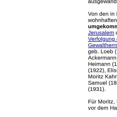
ausgewand
Von den in
wohnhaften
umgekom
Jerusalem
u
Verfolgung 
Gewaltherr
geb. Loeb (
Ackermann (
Heimann (1
(1922), Eli
Moritz Kahn
Samuel (187
(1931).
Für Moritz
vor dem Hau