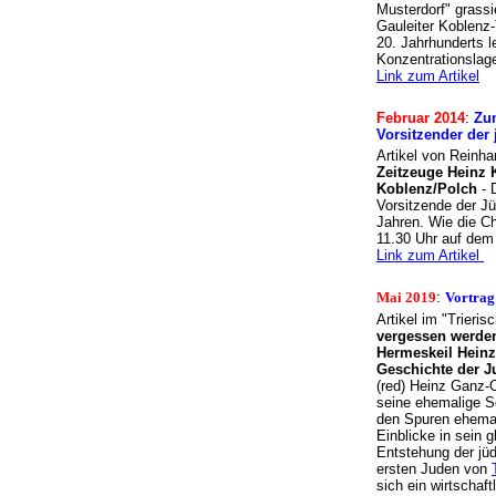
Musterdorf" grass
Gauleiter Koblenz-
20. Jahrhunderts l
Konzentrationslag
Link zum Artikel
Februar 2014
:
Zum
Vorsitzender der
Artikel von Reinha
Zeitzeuge Heinz K
Koblenz/Polch
- 
Vorsitzende der J
Jahren. Wie die Ch
11.30 Uhr auf dem
Link zum Artikel
Mai 2019
:
Vortrag
Artikel im "Trieri
vergessen werden
Hermeskeil Heinz
Geschichte der J
(red) Heinz Ganz-
seine ehemalige S
den Spuren ehemali
Einblicke in sein 
Entstehung der jüd
ersten Juden von
sich ein wirtschaf