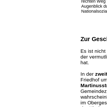
rechten Weg 
Augenblick du
Nationalsozia
Zur Gesc
Es ist nich
der vermutl
hat.
In der
zweit
Friedhof u
Martinuss
Gemeindeze
wahrscheinl
im Obergesc