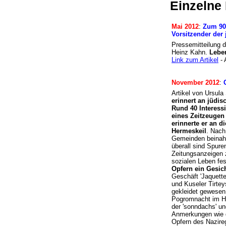
Einzelne
Mai 2012
:
Zum 90.
Vorsitzender der
Pressemitteilung 
Heinz Kahn.
Leben
Link zum Artikel
- 
November 2012
:
Artikel von Ursul
erinnert an jüdi
Rund 40 Interes
eines Zeitzeugen
erinnerte er an d
Hermeskeil
. Nach
Gemeinden beinahe
überall sind Spure
Zeitungsanzeigen z
sozialen Leben fes
Opfern ein Gesic
Geschäft 'Jaquette
und Kuseler Tirtey
gekleidet gewesen,
Pogromnacht im He
der 'sonndachs' un
Anmerkungen wie d
Opfern des Nazire