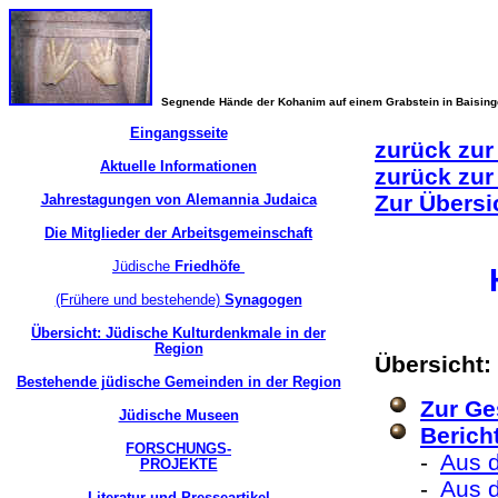
Segnende Hände der Kohanim auf einem Grabstein in Baisin
Eingangsseite
zurück zur
Aktuelle Informationen
zurück zur
Zur Übersi
Jahrestagungen von Alemannia Judaica
Die Mitglieder der Arbeitsgemeinschaft
Jüdische
Friedhöfe
(Frühere und bestehende)
Synagogen
Übersicht: Jüdische Kulturdenkmale in der
Region
Übersicht:
Bestehende jüdische Gemeinden in der Region
Zur Ge
Jüdische Museen
Berich
FORSCHUNGS-
-
Aus d
PROJEKTE
-
Aus 
Literatur und Presseartikel