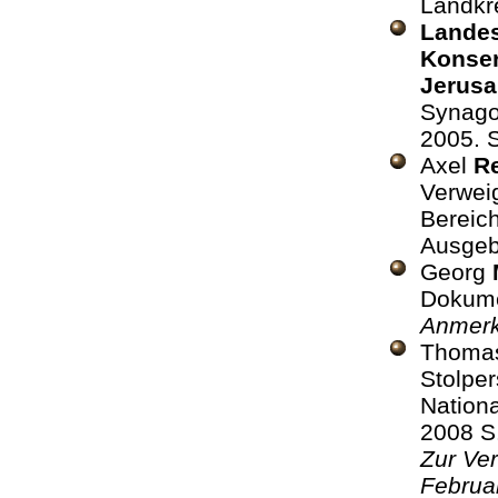
Landkre
Landes
Konser
Jerus
Synago
2005. S
Axel
R
Verwei
Bereich
Ausgeb
Georg
Dokume
Anmerk
Thoma
Stolper
Nationa
2008 
Zur Ve
Februa