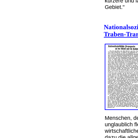
kürzere und 
Gebiet."
Nationalsoz
Traben-Tra
Menschen, de
unglaublich f
wirtschaftlic
dazu die allg