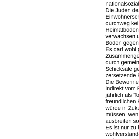
nationalsozial
Die Juden des
Einwohnersch
durchweg kei
Heimatboden 
verwachsen u
Boden gegens
Es darf wohl 
Zusammengehö
durch gemei
Schicksale ge
zersetzende E
Die Bewohner
indirekt vom 
jährlich als 
freundlichen 
würde in Zuku
müssen, wenn
ausbreiten so
Es ist nur zu
wohlverstand