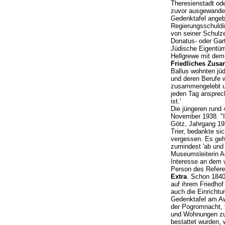
Theresienstadt od
zuvor ausgewander
Gedenktafel angeb
Regierungsschuldir
von seiner Schulze
Donatus- oder Gart
Jüdische Eigentüm
Hellgrewe mit de
Friedliches Zus
Ballus wohnten jü
und deren Berufe w
zusammengelebt un
jeden Tag ansprech
ist.'
Die jüngeren rund
November 1938. "I
Götz, Jahrgang 19
Trier, bedankte si
vergessen. Es gehe
zumindest 'ab und 
Museumsleiterin A
Interesse an dem w
Person des Refer
Extra
. Schon 1840
auf ihrem Friedhof
auch die Einrichtu
Gedenktafel am A
der Pogromnacht, 
und Wohnungen zu 
bestattet wurden, 