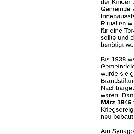
der Kinder 
Gemeinde so
Innenausst
Ritualien w
für eine To
sollte und 
benötigt wu
Bis 1938 wa
Gemeindele
wurde sie g
Brandstiftu
Nachbargeb
wären. Dan
März 1945
Kriegsereig
neu bebaut
Am Synagog