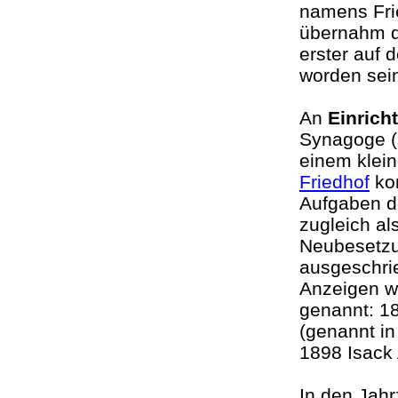
namens Fri
übernahm di
erster auf
worden sei
An
Einrich
Synagoge (s
einem klei
Friedhof
kon
Aufgaben d
zugleich al
Neubesetzu
ausgeschrie
Anzeigen w
genannt: 1
(genannt in
1898 Isac
In den Jah