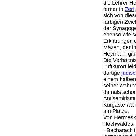
die Lehrer He
ferner in
Zerf
sich von dies
farbigen Zei
der Synagog
ebenso wie s
Erklärungen d
Mäzen, der ih
Heymann gibt 
Die Verhältni
Luftkurort lei
dortige
jüdis
einem halben 
selber wahrn
damals schon
Antisemitismu
Kurgäste wäre
am Platze.
Von Hermeske
Hochwaldes, 
- Bacharach i