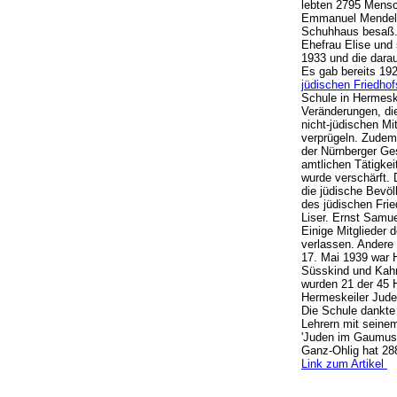
lebten 2795 Mensc
Emmanuel Mendel, 
Schuhhaus besaß. A
Ehefrau Elise und 
1933 und die darau
Es gab bereits 1
jüdischen Friedhof
Schule in Hermesk
Veränderungen, die
nicht-jüdischen Mi
verprügeln. Zudem 
der Nürnberger Ge
amtlichen Tätigkei
wurde verschärft.
die jüdische Bevö
des jüdischen Frie
Liser. Ernst Samu
Einige Mitglieder
verlassen. Andere
17. Mai 1939 war H
Süsskind und Kahn
wurden 21 der 45 
Hermeskeiler Jude
Die Schule dankte 
Lehrern mit seine
'Juden im Gaumust
Ganz-Ohlig hat 288
Link zum Artikel