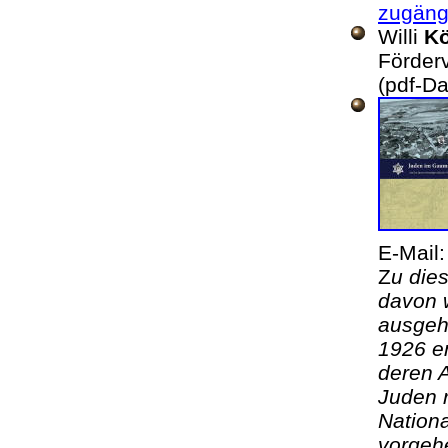
zugäng
Willi
Kö
Förder
(pdf-Da
E-Mail
Z
u die
davon 
ausgehe
1926 e
deren A
Juden 
Nationa
vorgeh