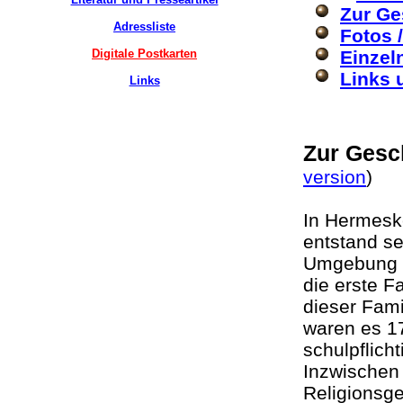
Zur Ge
Adressliste
Fotos 
Digitale Postkarten
Einzel
Links 
Links
Zur Gesc
version
)
In Hermeske
entstand se
Umgebung e
die erste F
dieser Fami
waren es 1
schulpflich
Inzwischen 
Religionsge