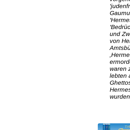
'juden
Gaumus
'Hermes
'Bedrü
und Zw
von He
Amtsbür
‚Hermes
ermord
waren 
lebten 
Ghettos
Hermes
wurden