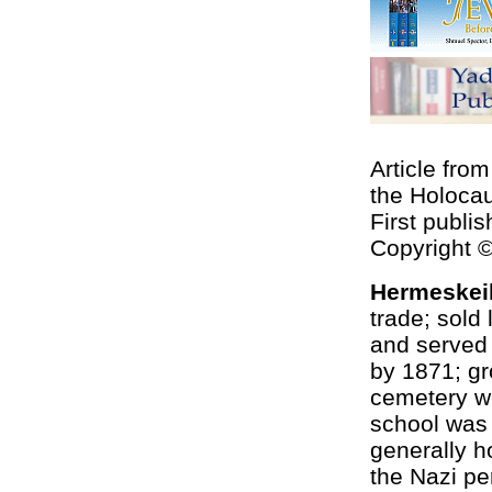
Article fro
the Holocau
First publi
Copyright 
Hermeskei
trade; sold 
and served 
by 1871; gr
cemetery we
school was 
generally h
the Nazi pe