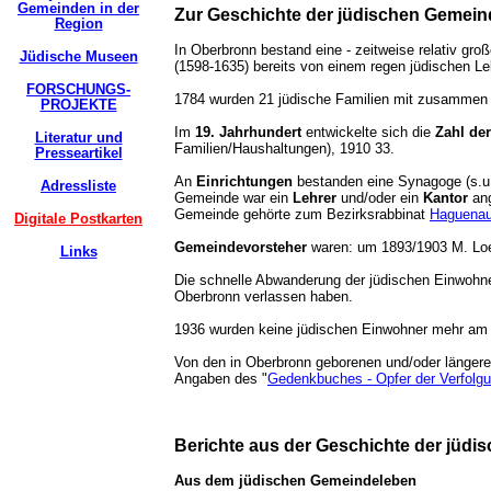
Gemeinden in der
Zur Geschichte der jüdischen Gemein
Region
In Oberbronn bestand eine - zeitweise relativ gro
Jüdische Museen
(1598-1635) bereits von einem regen jüdischen L
FORSCHUNGS-
1784 wurden 21 jüdische Familien mit zusamme
PROJEKTE
Im
19. Jahrhundert
entwickelte sich die
Zahl de
Literatur und
Familien/Haushaltungen), 1910 33.
Presseartikel
An
Einrichtungen
bestanden eine Synagoge (s.u.)
Adressliste
Gemeinde war ein
Lehrer
und/oder ein
Kantor
ang
Gemeinde gehörte zum Bezirksrabbinat
Haguena
Digitale Postkarten
Gemeindevorsteher
waren: um 1893/1903 M. Loe
Links
Die schnelle Abwanderung der jüdischen Einwohner 
Oberbronn verlassen haben.
1936 wurden keine jüdischen Einwohner mehr am 
Von den in Oberbronn geborenen und/oder länger
Angaben des "
Gedenkbuches - Opfer der Verfolgun
Berichte aus der Geschichte der jüd
Aus dem jüdischen Gemeindeleben