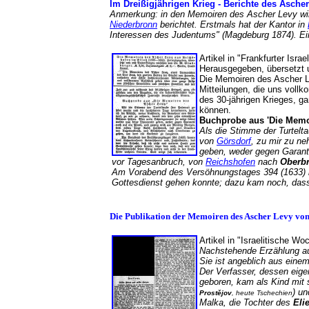
Im Dreißigjährigen Krieg - Berichte des Asche
Anmerkung: in den Memoiren des Ascher Levy wird
Niederbronn
berichtet. Erstmals hat der Kantor in
Interessen des Judentums" (Magdeburg 1874). E
Artikel in "Frankfurter Isra
Herausgegeben, übersetzt
Die Memoiren des Ascher Le
Mitteilungen, die uns voll
des 30-jährigen Krieges, g
können.
Buchprobe aus 'Die Memo
Als die Stimme der Turtelt
von
Görsdorf
, zu mir zu ne
geben, weder gegen Garant
vor Tagesanbruch, von
Reichshofen
nach
Oberb
Am Vorabend des Versöhnungstages 394 (1633) 
Gottesdienst gehen konnte; dazu kam noch, dass
Die Publikation der Memoiren des Ascher Levy vo
Artikel in "Israelitische Wo
Nachstehende Erzählung aus 
Sie ist angeblich aus einem
Der Verfasser, dessen eige
geboren, kam als Kind mit 
) un
Prostějov
, heute Tschechien
Malka, die Tochter des
Eli