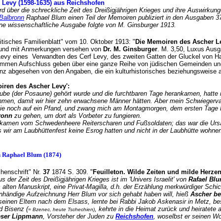
r Levy (1598-1635) aus Reichshofen
 über die schreckliche Zeit des Dreißigjährigen Krieges und ihre Auswirkung
Balbronn
Raphael Blum einen Teil der Memoiren publiziert in den Ausgaben 37-4
ine wissenschaftliche Ausgabe folgte von M. Ginsburger 1913.
elitisches Familienblatt" vom 10. Oktober 1913: "
Die Memoiren des Ascher L
 und mit Anmerkungen versehen von
Dr. M. Ginsburger
. M. 3,50, Luxus Ausg
vy eines Verwandten des Cerf Levy, des zweiten Gatten der Gluckel von Ham
kommen Aufschluss geben über eine ganze Reihe von jüdischen Gemeinden und
anz abgesehen von den Angaben, die ein kulturhistorisches beziehungsweise 
iren des Ascher Levy':
aube (der Posaune) gehört wurde und die furchtbaren Tage herankamen, hatte
hmen, damit wir hier zehn erwachsene Männer hätten. Aber mein Schwiegervate
ie noch auf ein Pfand, und zwang mich am Montagmorgen, dem ersten Tage R
ronn
zu gehen, um dort als Vorbeter zu fungieren.
kamen vom Schwedenheere Reiterscharen und Fußsoldaten; das war die Urs
 wir am Laubhüttenfest keine Esrog hatten und nicht in der Laubhütte wohne
n Raphael Blum (1874)
chenschrift" Nr.
37
1874 S. 309. "
Feuilleton. Wilde Zeiten und milde Herzen
der Zeit des Dreißigjährigen Krieges ist im 'Univers Israelit' von
Rafael Bl
 alten Manuskript, eine Privat-Magilla, d.h. der Erzählung merkwürdiger Schi
nhändige Aufzeichnung Herr Blum vor sich gehabt haben will, hieß
Ascher be
seinen Eltern nach dem Elsass, lernte bei Rabbi Jakob Askenasir in Metz, be
d Bisenz (
, kehrte in die Heimat zurück und heirate
= Bzenec, heute Tschechien)
eser Lippmann
, Vorsteher der Juden zu
Reichshofen
, woselbst er seinen W