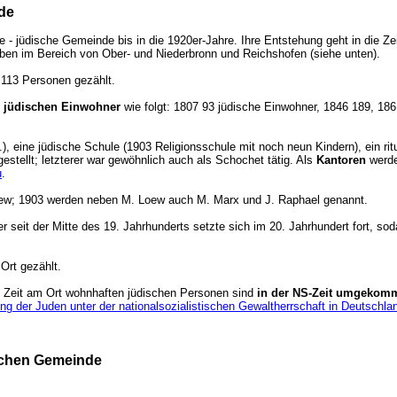
de
ße - jüdische Gemeinde bis in die 1920er-Jahre. Ihre Entstehung geht in die 
eben im Bereich von Ober- und Niederbronn und Reichshofen (siehe unten).
n 113 Personen gezählt.
r jüdischen Einwohner
wie folgt: 1807 93 jüdische Einwohner, 1846 189, 18
, eine jüdische Schule (1903 Religionsschule mit noch neun Kindern), ein ri
estellt; letzterer war gewöhnlich auch als Schochet tätig. Als
Kantoren
werde
u
.
w; 1903 werden neben M. Loew auch M. Marx und J. Raphael genannt.
seit der Mitte des 19. Jahrhunderts setzte sich im 20. Jahrhundert fort, sod
Ort gezählt.
e Zeit am Ort wohnhaften jüdischen Personen sind
in der NS-Zeit umgekom
g der Juden unter der nationalsozialistischen Gewaltherrschaft in Deutschl
ischen Gemeinde