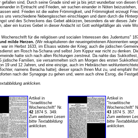
 gefallen sind, Durch seine Gnade sind wir ja bis jetzt wunderbar von diesen 
einander in Eintracht und Frieden, wir suchen einander in Nöten beizustehen
assen wird. Frieden ist die wahre Frömmigkeit, und Frömmigkeit erzeugt Frie
lass uns verschiedene Nebengässchen einschlagen und dann durch die Hinter
Angst und des Schreckens das Gebet abkürzen, besonders da wir dieses Jahr 
n, aber ein kurzes Gebet in dieser Andacht ist Gott wohlgefälliger als viele Wo
hen Wochenschrift für die religiösen und socialen Interessen des Judentums" 18
 und milde Herzen.
(Wir rekapitulieren der neueingetretenen Abonnenten we
es war im Herbst 1633, im Elsass wütete der Krieg; auch die jüdischen Geme
sdienst am Rosch ha-Schana und selbst Jom Kippur war nicht zu denken. Die
einde hatte sich nach allen Richtungen zerstreut. Da nahte das Sukkotfest, 
 jüdische Familien, sie versammelten sich am Morgen des ersten Sukkotfest
n 19 und 12 Jahren, und eine einzige, auch im Hebräischen wohlunterrichtet
Tochter, namens Beracha hatte); dieser sprach Ihnen Mut zu, und empfahl Ih
forten nach der Synagoge zu gehen und, wenn auch ohne Esrog, die Festgebe
Textabbildung anklicken.
Artikel in
Artikel in
"Israelitische
"Israelitische
Wochenschrift" Nr.
Wochenschrift" N
42
1874 S. 349.
43
1874 S. 357.
Zum weiteren Lesen
Zum weiteren Le
bitte Textabbildung
bitte Textabbildu
anklicken.
anklicken.