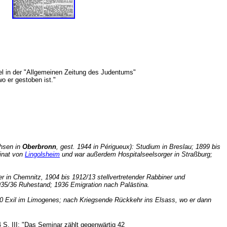
ikel in der "Allgemeinen Zeitung des Judentums"
, wo er gestoben ist."
chsen in
Oberbronn
, gest. 1944 in Périgueux): Studium in Breslau; 1899 bis
binat von
Lingolsheim
und war außerdem Hospitalseelsorger in Straßburg;
ner in Chemnitz, 1904 bis 1912/13 stellvertretender Rabbiner und
 1935/36 Ruhestand; 1936 Emigration nach Palästina.
40 Exil im Limogenes; nach Kriegsende Rückkehr ins Elsass, wo er dann
 S. III: "Das Seminar zählt gegenwärtig 42