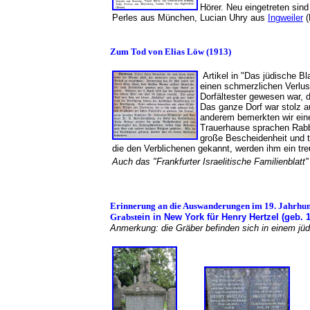
Hörer. Neu eingetreten sin
Perles aus München, Lucian Uhry aus
Ingweiler
(
Zum Tod von Elias Löw (1913)
Artikel in "Das jüdische Bl
einen schmerzlichen Verlus
Dorfältester gewesen war, 
Das ganze Dorf war stolz au
anderem bemerkten wir ein
Trauerhause sprachen Rabb
große Bescheidenheit und t
die den Verblichenen gekannt, werden ihm ein 
Auch das "Frankfurter Israelitische Familienblatt
Erinnerung an die Auswanderungen im 19. Jahrhu
Grabst
ein in New York für
Henry Hertzel (geb. 
Anmerkung: die Gräber befinden sich in einem jüd