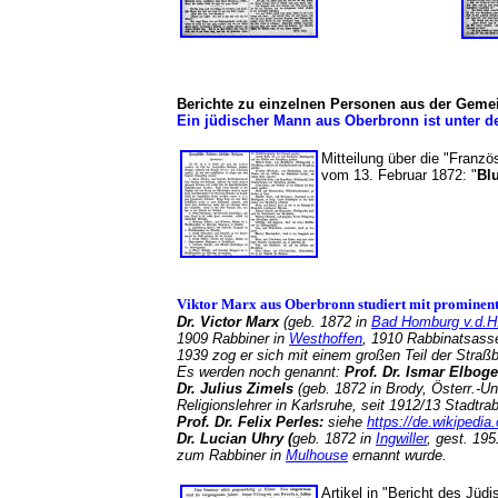
Berichte zu einzelnen Personen aus der Geme
Ein jüdischer Mann aus Oberbronn ist unter d
Mitteilung über die "Franzö
vom 13. Februar 1872: "
Bl
Viktor Marx aus Oberbronn studiert mit prominent
Dr. Victor Marx
(geb. 1872 in
Bad Homburg v.d.H
1909 Rabbiner in
Westhoffen
, 1910 Rabbinatsasse
1939 zog er sich mit einem großen Teil der Stra
Es werden noch genannt:
Prof. Dr. Ismar Elbog
Dr. Julius Zimels
(geb. 1872 in Brody, Österr.-Ung
Religionslehrer in Karlsruhe, seit 1912/13 Stadtr
Prof. Dr. Felix Perles:
siehe
https://de.wikipedia.
Dr. Lucian Uhry (
geb. 1872 in
Ingwiller
, gest. 19
zum Rabbiner in
Mulhouse
ernannt wurde.
Artikel in "Bericht des Jüd