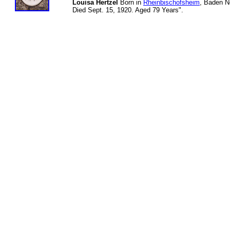
Louisa Hertzel
Born in
Rheinbischofsheim
, Baden N
Died Sept. 15, 1920. Aged 79 Years".