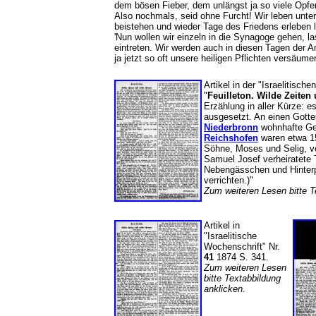
dem bösen Fieber, dem unlängst ja so viele Opfer
Also nochmals, seid ohne Furcht! Wir leben unter
beistehen und wieder Tage des Friedens erleben l
'Nun wollen wir einzeln in die Synagoge gehen, 
eintreten. Wir werden auch in diesen Tagen der 
ja jetzt so oft unsere heiligen Pflichten versäume
Artikel in der "Israelitisc
"
Feuilleton. Wilde Zeiten
Erzählung in aller Kürze: 
ausgesetzt. An einen Gotte
Niederbronn
wohnhafte Gem
Reichshofen
waren etwa 15
Söhne, Moses und Selig, vo
Samuel Josef verheiratete 
Nebengässchen und Hinterp
verrichten.)"
Zum weiteren Lesen bitte 
Artikel in
"Israelitische
Wochenschrift" Nr.
41
1874 S. 341.
Zum weiteren Lesen
bitte Textabbildung
anklicken.