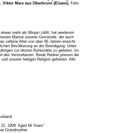
g,
Viktor Marx aus Oberbrunn (Elsass)
, Felix
etwas mehr als Minjan zählt, hat wiederum
ältesten Manne unserer Gemeinde, der auch
s seltene Alter von über 95 Jahren erreicht.
stlichen Bevölkerung an der Beerdigung. Unter
jährigen zur letzten Ruhestätte zu geleiten. Im
el des Verstorbenen. Beide Redner priesen die
nd unserer heiligen Religion gehörten. Alle
)
Husband
. 21, 1909 Aged 66 Years"
dear Grandmother