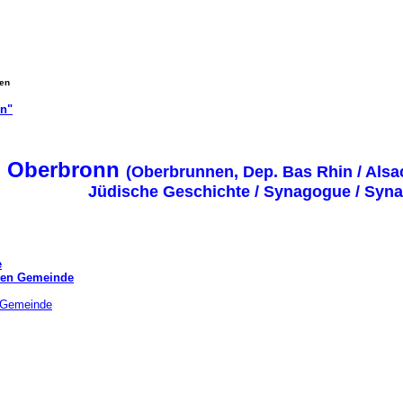
gen
on"
Oberbronn
(Oberbrunnen, Dep. Bas Rhin / Alsa
Jüdische Geschichte / Synagogue / Sy
e
chen Gemeinde
r Gemeinde