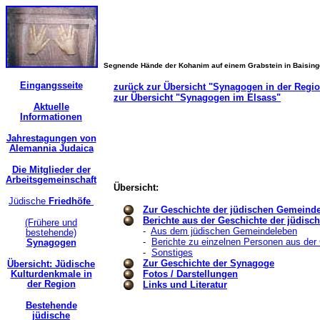
Segnende Hände der Kohanim auf einem Grabstein in Baisin
Eingangsseite
zurück zur Übersicht "Synagogen in der Regi
zur Übersicht "Synagogen im Elsass"
Aktuelle
Informationen
Jahrestagungen von
Alemannia Judaica
Die Mitglieder der
Arbeitsgemeinschaft
Übersicht:
Jüdische
Friedhöfe
Zur Geschichte der jüdischen Gemeind
Berichte aus der Geschichte der jüdis
(Frühere und
-
Aus dem jüdischen Gemeindeleben
bestehende)
-
Berichte zu einzelnen Personen aus de
Synagogen
-
Sonstiges
Zur Geschichte der Synagoge
Übersicht: Jüdische
Kulturdenkmale in
Fotos / Darstellungen
der Region
Links und Literatur
Bestehende
jüdische