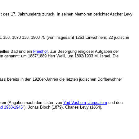
Zeit des 17. Jahrhunderts zurück. In seinen Memoiren berichtet Ascher Levy
61 158, 1870 138, 1903 75 (von insgesamt 1263 Einwohnern; 22 jüdische
tuelles Bad und ein
Friedhof
. Zur Besorgung religiöser Aufgaben der
n genannt: um 1887/1889 Herr Weill, um 1892/1903 M. Israel. Die
ass bereits in den 1920er-Jahren die letzten jüdischen Dorfbewohner
men
(Angaben nach den Listen von
Yad Vashem, Jerusalem
und den
and 1933-1945
"): Jonas Bloch (1879), Charles Levy (1864).