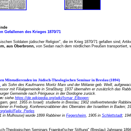
inde
en Gefallenen des Krieges 1870/71
sischen Soldaten jüdischer Religion", die im Krieg 1870/71 gefallen sind, Art
um, aus Oberbronn,
von Sedan nach dem nördlichen Preußen transportiert
en Mitstudierenden im Jüdisch-Theologischen Seminar in Breslau (1894)
.
als Sohn des Kaufmanns Moritz Marx und der Mélanie geb. Weill, aufgewa
ssor mit Filialgemeinde in Straßburg; 1937 übernahm er zusätzlich das Rab
ßburger Gemeinde nach Périgueux in der Dordogne zurück
.
en:
siehe
https://de.wikipedia.org/wiki/Ismar_Elbogen
;
arn, gest. 1955 in Israel): studierte in Breslau; 1902 stellvertretender Rabbi
abbiner in Freiburg, Konferenzrabbiner des Oberrates der Israeliten in Baden;
org/wiki/Felix_Perles
51 in Mulhouse) wurde 1899 Rabbiner in
Fegersheim
, 1905 in
Schlettstadt
; 19
isch-Theologischen Seminars Fraenkel'scher Stiftung" (Breslau) Jahrgang 1894