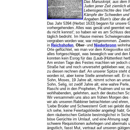
Das Manuskript, aus dem hi
Juden jener Zeit ziemlich 
Lebensgeschichte des Verf
Kämpfe der Schweden und de
Angaben Blum's über die alt
Das Jahr 5394 (Herbst 1633) begann für unsere G
vorhergehenden. Alles was gesät und geerntet wor
du nicht kennst'; so haben wir es am Schluss de
täglich bedroht. Im Hause meines Schwiegervater
vergraben worden war, war mitgenommen. Zweimal 
in
Reichshofen
,
Ober
- und
Niederbronn
wohnhaf
Orte geflüchtet, wo man vor dem Kriegsvolke sich
alles fortgeschleppt, was beweglich war und den 
konnten kein Esrog für das (Laub-)Hüttenfest he
Am ersten Tage des Festes machten wir jedoch 
Straße hat und noch unversehrt geblieben war, z
zu diesen rechnen darf. An unserer Spitze steht 
worden ist, aber keine Stelle annehmen will. Er i
Sohn, Moses, 19 Jahre alt, nimmt schon an unse
Sohn, Selig, ist zwölf Jahre alt; eine wahre Perle
Raschi und in den Propheten, Psalmen und so wei
wohlhabenden, gelehrten, auch der deutschen Sch
Wir versammeln uns also am frühen Morgen des e
wir als unseren Rabbiner betrachteten und ehren
'Liebe Brüder und Schwestern! Gott sei gelobt d
ich sehe, keine Feiertagskleider angelegt habt; Go
dem räuberischen Gelüste bestmöglichst in Siche
böse Gerüchte im Umlauf, und eine Ahnung sagt m
schwere Requisitionen auferlegen und abermals un
ängstlich, fasst Mut, vertraut auf unseren gütig