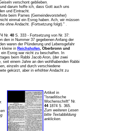
Geiseln verschont geblieben.
, und darum hoffe ich, dass Gott auch uns
den und Eintracht.
pforte beim Parnes (Gemeindevorsteher)
nicht einmal ein Esrog haben. Ach, wir müssen
rte ohne Andacht. (Fortsetzung folgt)." .
74 Nr.
40
S. 333 - Fortsetzung von Nr. 37:
gen den in Nummer 37 gegebenen Anfang der
inden waren der Plünderung und Lebensgefahr
 kleine in
Reichshofen
, Oberbronn und
ein Esrog war nicht zu beschaffen. In
tages beim Rabbi Jacob Aron, (der zwei
e, seit einem Jahre an den wohlhabenden Rabbi
nen, einzeln und durch verschiedene
te gekürzt, aber in erhöhter Andacht zu
Artikel in
"Israelitische
Wochenschrift" Nr.
r.
44
1874 S. 365.
Zum weiteren Lesen
sen
bitte Textabbildung
ng
anklicken.