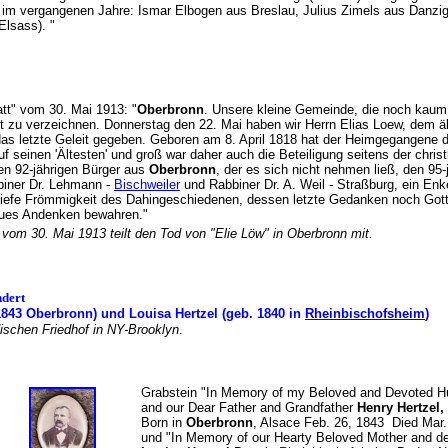
d im vergangenen Jahre: Ismar Elbogen aus Breslau, Julius Zimels aus Danzi
Elsass). "
att" vom 30. Mai 1913: "
Oberbronn
. Unsere kleine Gemeinde, die noch kaum 
t zu verzeichnen. Donnerstag den 22. Mai haben wir Herrn Elias Loew, dem 
das letzte Geleit gegeben. Geboren am 8. April 1818 hat der Heimgegangene da
f seinen 'Ältesten' und groß war daher auch die Beteiligung seitens der chri
en 92-jährigen Bürger aus
Oberbronn
, der es sich nicht nehmen ließ, den 95-
iner Dr. Lehmann -
Bischweiler
und Rabbiner Dr. A. Weil - Straßburg, ein Enk
iefe Frömmigkeit des Dahingeschiedenen, dessen letzte Gedanken noch Gott u
treues Andenken bewahren."
" vom 30. Mai 1913 teilt den Tod von "Elie Löw" in Oberbronn mit.
ndert
1843 Oberbronn) und Louisa Hertzel (geb. 1840 in
Rheinbischofsheim
ischen Friedhof in NY-Brooklyn
.
Grabstein "In Memory of my Beloved and Devoted 
and our Dear Father and Grandfather
Henry Hertzel,
Born in
Oberbronn
, Alsace Feb. 26, 1843 Died Mar
und "In Memory of our Hearty Beloved Mother and 