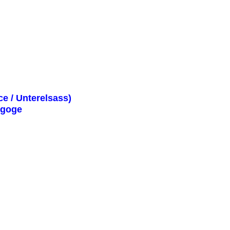
ce / Unterelsass)
nagoge