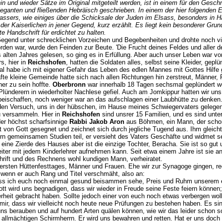
n und wieder Sätze im Original mitgeteilt werden, ist in einem für den Ges
eleganten und fließenden Hebräisch geschrieben. In einem der hier folgenden 
assers, wie einiges über die Schicksale der Juden im Elsass, besonders in
r Kaiserlichen in jener Gegend, kurz erzählt. Es liegt kein besonderer Grund
e Handschrift für erdichtet zu halten.
egend unter schrecklichen Vorzeichen und Begebenheiten und drohte noch vie
den war, wurde den Feinden zur Beute. 'Die Frucht deines Feldes und aller d
s alten Jahres gelesen, so ging es in Erfüllung. Aber auch unser Leben war 
s, hier in
Reichshofen
, hatten die Soldaten alles, selbst seine Kleider, gep
habe ich mit eigener Gefahr das Leben des edlen Mannes mit Gottes Hilfe g
te kleine Gemeinde hatte sich nach allen Richtungen hin zerstreut, Männer, F
er zu sein hoffte.
Oberbronn
war innerhalb 18 Tagen sechsmal geplündert w
Plünderern in wiederholter Nachlese gefiel. Auch am Jomkippur hatten wir un
rbeischaffen, noch weniger war an das aufschlagen einer Laubhütte zu denken
den Versuch, uns in der hübschen, im Hause meines Schwiegervaters gelege
u versammeln. Hier in
Reichshofen
sind unsrer 15 Familien, und es sind unt
der höchst scharfsinnige
Rabbi Jakob Aron
aus Böhmen, ein Mann, der scho
st von Gott gesegnet und zeichnet sich durch jegliche Tugend aus. Ihm gleicht
rn gemeinsamen Studien teil, er versieht des Vaters Geschäfte und widmet s
, eine Zierde des Hauses aber ist die einzige Tochter, Beracha. Sie ist so gut
ter mit jedem Kinderlehrer aufnehmen kann. Seit etwa einem Jahre ist sie a
rift und des Rechnens wohl kundigen Mann, verheiratet.
rsten Hüttenfesttages, Männer und Frauen. Ehe wir zur Synagoge gingen, re
, wenn er auch Rang und Titel verschmäht, also an:
ass ich euch noch einmal gesund beisammen sehe, Preis und Ruhm unserem ew
tt wird uns begnadigen, dass wir wieder in Freude seine Feste feiern können; f
rheit gebracht haben. Sollte jedoch einer von euch noch etwas verbergen wol
ir, dass wir vielleicht noch heute neue Prüfungen zu bestehen haben. Es si
s berauben und auf hundert Arten quälen können, wie wir das leider schon so
en allmächtigen Schirmherrn. Er wird uns bewahren und retten. Hat er uns doch