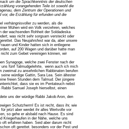
chmack um die Sprachkenntnis der deutschen
Erzählung vorangehenden Teile ist sowohl die
 Hagenau, dem Zentrum der Operationen und
 vor, die Erzählung für erfunden und die
l verhängnisvoller zu werden, als die
einer Mühen wird ein Volk verzehren, welches
von der wachsenden Rohheit der Soldadeska
lündert; was nicht sehr sorgsam versteckt oder
erettet. Das Neujahrsfest war da, aber unsere
rauen und Kinder hatten sich in entlegene
orden, auf 200 Wagen und darüber hatte man
s nicht zum Gebet vereinigen können, wir
.
nen Synagoge, welche zwei Fenster nach der
er uns fünf Talmudgelehrte, wenn auch ich mich
n zweimal zu ansehnlichen Rabbinaten berufen
 seine würdige Gattin, Sara Lea. Sein ältester
eine freien Stunden dem Talmud. Der jüngere
 unterrichtet, dass sie es im Pentateuch nebst
n Rabbi Samuel Joseph hierselbst, einen
dete uns der würdige Rabbi Jakob Aron, den
igen Schutzherrn! Es ist recht, dass ihr, wie
ür jetzt aber werdet ihr alles Wertvolle vor
len, so gehe er alsbald nach Hause. Es sind
nd Kriegerhaufen in der Nähe, welche uns
 oft erfahren haben. Seid aber darum nicht
 schon oft gerettet. besonders vor der Pest und