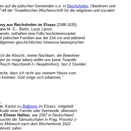
en auf die jüdischen Gemeinden u.a. in
Reichshofen
, Oberbronn und
4 der "Israelitischen Wochenschrift für die religiösen und socialen
evy aus Reichshofen im Elsass
(1598-1635).
abe M. 6,-. Berlin, Louis Lamm.
eln, enthalten eine Fülle hochinteressanter
 jüdischen Familien aus der Zeit vor und während
allgemein geschichtliches Interesse beanspruchen
 ich die Absicht, meine Nachbarn, die Bewohner
r (er möge leben) wollte uns keine Torarolle
osch Haschonoh (= Neujahrsfest), fast 2 Stunden
ache, dass ich nicht aus meinem Hause zum
n konnten. Gott möge sich erbarmen."
.
um
, Kantor zu
Balbronn
im Elsass, mitgeteilt.
cksale einer Familie oder Gemeinde, übersetzt.
n Elieser Hallevi,
war 1597 in Deutschland
suchte die Talmudschulen in Prag, Prosnitz (
=
te am Mittwoch nach dem Wochenfeste 1622
ohnsitz nahm.