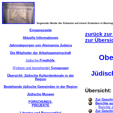
Segnende Hände der Kohanim auf einem Grabstein in Baisin
Eingangsseite
zurück zur
Aktuelle Informationen
zur Übersi
Jahrestagungen von Alemannia Judaica
Die Mitglieder der Arbeitsgemeinschaft
Obe
Jüdische
Friedhöfe
(Frühere und bestehende)
Synagogen
Jüdisc
Übersicht: Jüdische Kulturdenkmale in der
Region
Bestehende jüdische Gemeinden in der Region
Übersicht
Jüdische Museen
Zur Geschi
FORSCHUNGS-
Berichte a
PROJEKTE
-
Berichte 
Zur Geschi
Literatur und Presseartikel