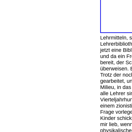
Lehrmitteln, 
Lehrerbibliot
jetzt eine Bib
und da ein F
bereit, der S
überweisen. E
Trotz der noc
gearbeitet, u
Milieu, in das
alle Lehrer s
Vierteljahrhu
einem zionist
Frage vorlege
Kinder schic
mir lieb, wen
physikalische