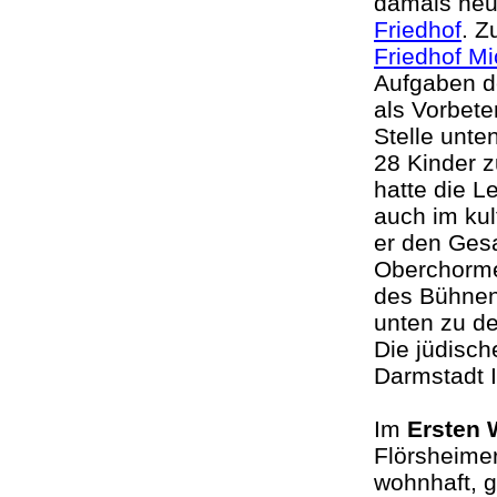
damals neu
Friedhof
. Z
Friedhof Mi
Aufgaben d
als Vorbete
Stelle unte
28 Kinder z
hatte die L
auch im kul
er den Gesa
Oberchorme
des Bühnenv
unten zu 
Die jüdisc
Darmstadt I
Im
Ersten 
Flörsheimer
wohnhaft, g