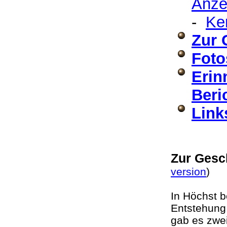
Anze
-
Ke
Zur 
Foto
Erin
Beri
Link
Zur Gesc
version
In Höchst b
Entstehung 
gab es zwe