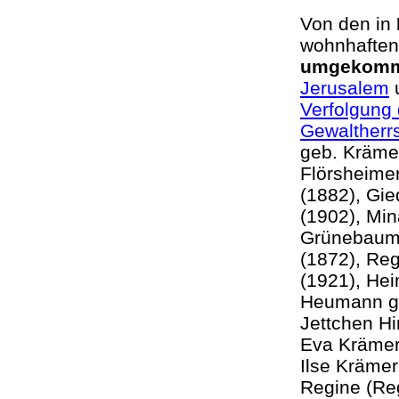
Von den in
wohnhaften
umgekom
Jerusalem
u
Verfolgung 
Gewaltherr
geb. Kräme
Flörsheime
(1882), Gi
(1902), Mi
Grünebaum 
(1872), Re
(1921), Hei
Heumann geb
Jettchen Hi
Eva Krämer 
Ilse Krämer
Regine (Reg