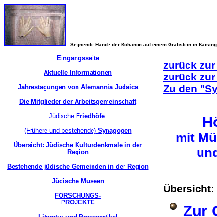
Segnende Hände der Kohanim auf einem Grabstein in Baisin
Eingangsseite
zurück zur
Aktuelle Informationen
zurück zur
Zu den "S
Jahrestagungen von Alemannia Judaica
Die Mitglieder der Arbeitsgemeinschaft
Jüdische
Friedhöfe
H
(Frühere und bestehende)
Synagogen
mit Mü
Übersicht: Jüdische Kulturdenkmale in der
und
Region
Bestehende jüdische Gemeinden in der Region
Jüdische Museen
Übersicht:
FORSCHUNGS-
PROJEKTE
Zur 
Literatur und Presseartikel