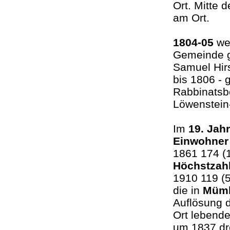
Ort. Mitte 
am Ort.
1804-05
wer
Gemeinde g
Samuel Hir
bis 1806 -
Rabbinatsb
Löwenstein
Im
19. Jah
Einwohne
1861 174 (
Höchstzah
1910 119 (
die in
Müml
Auflösung 
Ort lebend
um 1837 dre