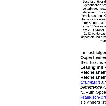
Leserbrief über 
geschrieben hat
Leiterin des Isra
Mannheim. Zusam
krank aus dem K
betreute sie etwa
ihrer Kinder - Mi
etwa 15 Waisenk
am 22. Oktober 1
1942 wurde das
deportiert und er
wur
Im nachfolge
Oppenheimer u
Bezirksschul
Lesung mit 
Reichelshei
Reichelshei
Crumbach
zit
betreffende A
"...Ruth Oppe
Fränkisch-C
sie anders i