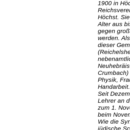
1900 in Höc
Reichsvere
Höchst. Sie
Alter aus 
gegen große
werden. Als
dieser Gem
(Reichelshe
nebenamtlic
Neuhebräisc
Crumbach) 
Physik, Fr
Handarbeit.
Seit Dezem
Lehrer an 
zum 1. Nov
beim Novem
Wie die Sy
jüdische Sc