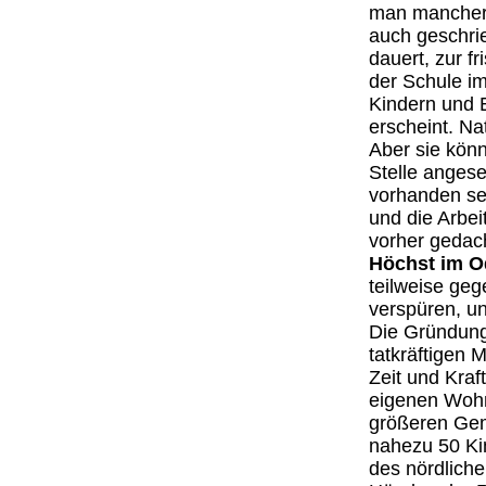
man manchero
auch geschrie
dauert, zur f
der Schule im
Kindern und E
erscheint. Na
Aber sie kön
Stelle angese
vorhanden sei
und die Arbei
vorher gedac
Höchst im 
teilweise geg
verspüren, und
Die Gründung 
tatkräftigen 
Zeit und Kraf
eigenen Wohn
größeren Gem
nahezu 50 Ki
des nördliche