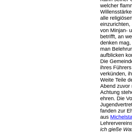
welcher flam
Willensstärke
alle religiös
einzurichten,
von Minjan- 
betrifft, an 
denken mag, 
man Belehrun
aufblicken ko
Die Gemeinde
ihres Führer
verkünden, i
Weite Teile d
Abend zuvor 
Achtung steh
ehren. Die V
Jugendvertre
fanden zur E
aus
Michelst
Lehrerverein
ich gieße Wa