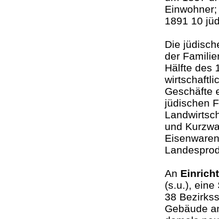
Einwohner;
1891 10 jü
Die jüdisch
der Familie
Hälfte des 
wirtschaftl
Geschäfte e
jüdischen F
Landwirtsch
und Kurzwa
Eisenwaren
Landesprod
An
Einrich
(s.u.), ein
38 Bezirkss
Gebäude an