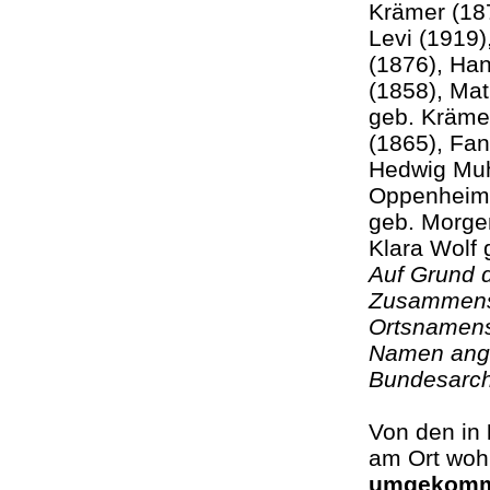
Krämer (187
Levi (1919)
(1876), Ha
(1858), Mat
geb. Kräme
(1865), Fa
Hedwig Muh
Oppenheime
geb. Morgen
Klara W
Auf Grund 
Zusammenst
Ortsnamens 
Namen ange
Bundesarch
Von den in
am Ort woh
umgekom