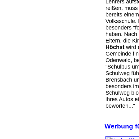
Lehrers aufs
reißen, muss 
bereits einem
Volksschule. 
besonders "for
haben. Nach 
Eltern, die K
Höchst
wird e
Gemeinde fin
Odenwald, ber
"Schulbus um
Schulweg füh
Brensbach und
besonders im
Schulweg bloc
ihres Autos e
beworfen...
Werbung fü