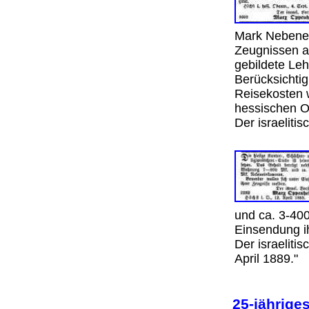
Mark Nebenei
Zeugnissen a
gebildete Leh
Berücksichti
Reisekosten 
hessischen O
Der israeliti
und ca. 3-40
Einsendung i
Der israeliti
April 1889."
25-jährig