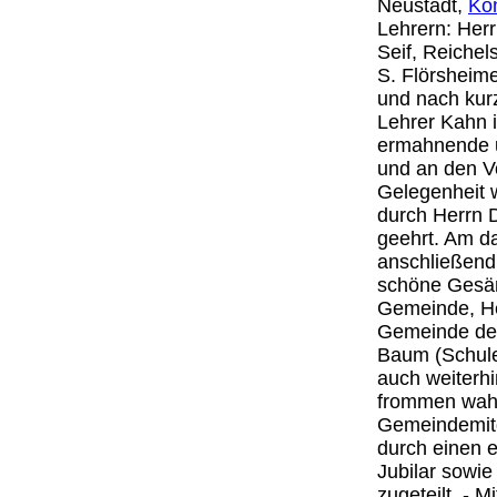
Neustadt,
Kö
Lehrern: Her
Seif, Reiche
S. Flörsheime
und nach kur
Lehrer Kahn i
ermahnende u
und an den V
Gelegenheit 
durch Herrn 
geehrt. Am d
anschließend
schöne Gesän
Gemeinde, Her
Gemeinde dem
Baum (Schule
auch weiterh
frommen wahr
Gemeindemitgl
durch einen e
Jubilar sowie
zugeteilt. - 