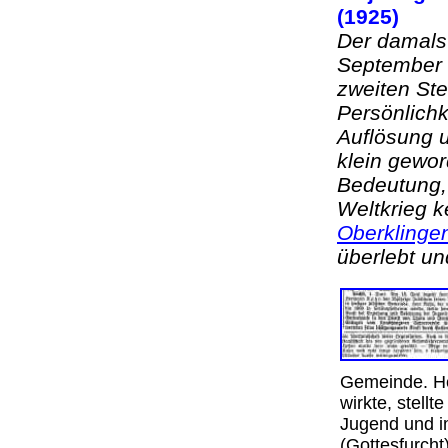
(1925)
Der damals
September 1
zweiten St
Persönlichk
Auflösung u
klein gewo
Bedeutung,
Weltkrieg k
Oberklinge
überlebt un
Gemeinde. He
wirkte, stell
Jugend und i
(Gottesfurch