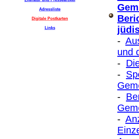
Gem
Adressliste
Beri
Digitale Postkarten
jüdi
Links
-
Aus
und 
-
Di
-
Sp
Geme
-
Be
Gem
-
An
Einz