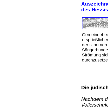
Auszeichnu
des Hessi
Gemeindebeam
ersprießliche
der silberne
Sängerbundes 
Strömung sich
durchzusetzen
Die jüdisc
Nachdem di
Volksschule