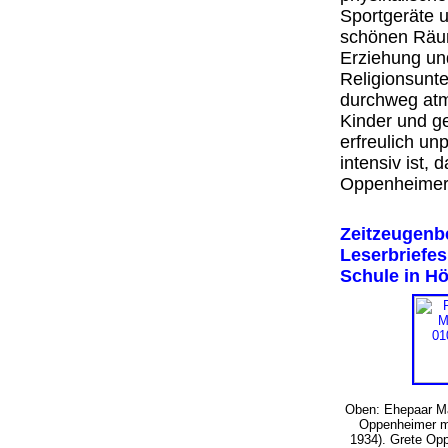
Sportgeräte 
schönen Räum
Erziehung und
Religionsunte
durchweg atme
Kinder und g
erfreulich un
intensiv ist,
Oppenheime
Zeitzeugenbe
Leserbriefes
Schule in H
Oben: Ehepaar Ma
Oppenheimer mi
1934). Grete Opp