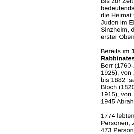
Bis zur Zei
bedeutends
die Heimat
Juden im E
Sinzheim, d
erster Obe
Bereits im
Rabbinate
Berr (1760
1925), von
bis 1882 I
Bloch (1820
1915), von 
1945 Abra
1774 lebte
Personen, 
473 Person