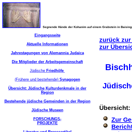
Segnende Hände der Kohanim auf einem Grabstein in Baisin
Eingangsseite
zurück zur
Aktuelle Informationen
zur Übersi
Jahrestagungen von Alemannia Judaica
Die Mitglieder der Arbeitsgemeinschaft
Bisch
Jüdische
Friedhöfe
(Frühere und bestehende)
Synagogen
Jüdische
Übersicht: Jüdische Kulturdenkmale in der
Region
Bestehende jüdische Gemeinden in der Region
Übersicht:
Jüdische Museen
Zur Ge
FORSCHUNGS-
PROJEKTE
Berich
Literatur und Presseartikel