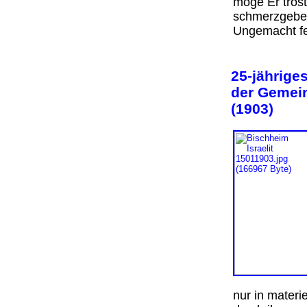
möge Er tröst
schmerzgebeu
Ungemacht f
25-jährige
der Gemei
(1903)
nur in materie