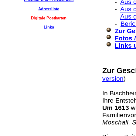
-
Aus d
-
Aus d
Adressliste
-
Aus 
Digitale Postkarten
-
Beri
Links
Zur Ge
Fotos 
Links 
Zur Gesc
version
)
In Bischhei
Ihre Entste
Um 1613
w
Familienvo
Moschall, 