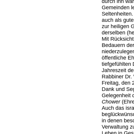
durch ihn war
Gemeinden le
Seltenheiten.
auch als gut
zur heiligen 
derselben (he
Mit Rücksich
Bedauern der
niederzulege
öffentliche E
tiefgefühlten
Jahreszeit d
Rabbiner Dr. 
Freitag, den
Dank und Seg
Gelegenheit d
Chower
(Ehre
Auch das isra
beglückwünsc
in denen bes
Verwaltung z
Leben in Ge