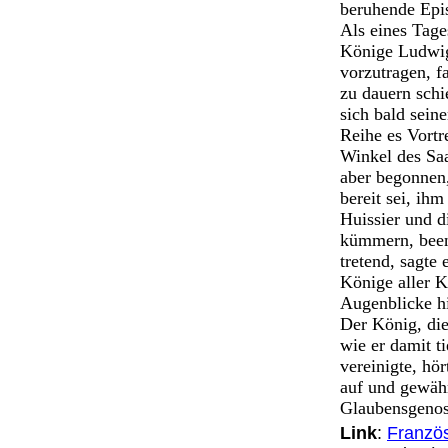
beruhende Epis
Als eines Tage
Könige Ludwig
vorzutragen, f
zu dauern schi
sich bald sein
Reihe es Vortr
Winkel des Saa
aber begonnen,
bereit sei, ih
Huissier und 
kümmern, been
tretend, sagte
Könige aller Kö
Augenblicke hi
Der König, di
wie er damit t
vereinigte, hö
auf und gewähr
Glaubensgenos
Link
:
Französ