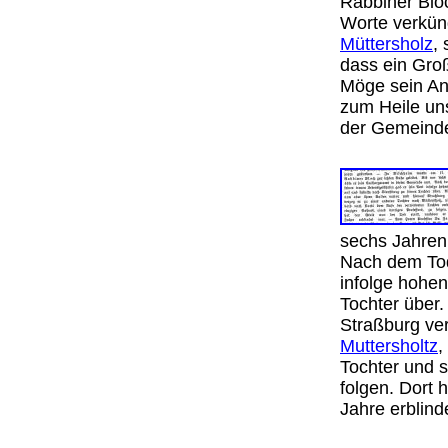
Rabbiner Blo
Worte verkünd
Müttersholz
,
dass ein Gro
Möge sein An
zum Heile un
der Gemein
sechs Jahren
Nach dem Tod
infolge hohen
Tochter über.
Straßburg ver
Muttersholtz
,
Tochter und s
folgen. Dort 
Jahre erblin