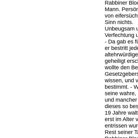
Rabbiner Bloc
Mann. Persön
von eifersüch
Sinn nichts.
Unbeugsam und
Verfechtung 
- Da gab es f
er bestritt j
altehrwürdig
geheiligt ers
wollte den B
Gesetzgebers
wissen, und 
bestimmt. - 
seine wahre, 
und mancher 
dieses so b
19 Jahre wal
erst im Alter
entrissen wu
Rest seiner T