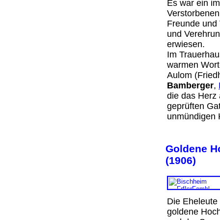
Es war ein im
Verstorbenen 
Freunde und V
und Verehrung
erwiesen.
Im Trauerhau
warmen Worte
Aulom (Friedh
Bamberger
,
die das Herz 
geprüften Gat
unmündigen 
Goldene Ho
(1906)
Die Eheleute 
goldene Hoch