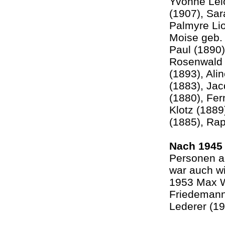
Yvonne Lelo
(1907), Sar
Palmyre Lio
Moise geb. 
Paul (1890)
Rosenwald 
(1893), Al
(1883), Ja
(1880), Fe
Klotz (1889
(1885), Rap
Nach 1945
Personen a
war auch wi
1953 Max W
Friedemann
Lederer (1