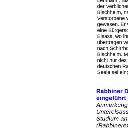
Lehmann, Bis
der Verbliche
Bischheim, na
Verstorbene 
gewesen. Er 
eine Bürgers
Elsass, wo i
übertragen w
nach Schirrho
Bischheim. Mi
nicht nur des
deutschen Ra
Seele sei ei
Rabbiner D
eingeführt
Anmerkung: 
Unterelsas
Studium an 
(Rabbinere