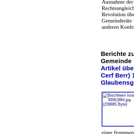
Ausnahme der j
Rechtsungleich
Revolution über
Gemeinderäte w
anderen Konfes
Berichte z
Gemeind
Artikel üb
Cerf Berr)
Glaubensg
einer frommen 