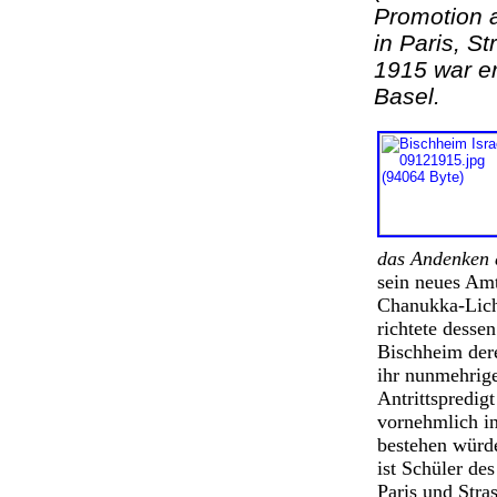
Promotion a
in Paris, S
1915 war er
Basel.
das Andenken 
sein neues Amt
Chanukka-Lich
richtete desse
Bischheim der
ihr nunmehrige
Antrittspredig
vornehmlich in
bestehen würde
ist Schüler de
Paris und Stra