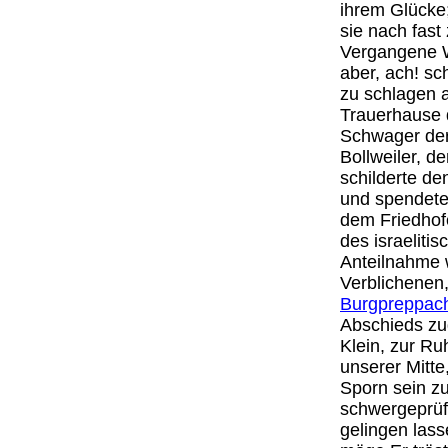
ihrem Glücke;
sie nach fast
Vergangene W
aber, ach! s
zu schlagen a
Trauerhause 
Schwager der
Bollweiler, d
schilderte d
und spendete
dem Friedhof
des israeliti
Anteilnahme 
Verblichenen,
Burgpreppac
Abschieds zug
Klein, zur Ru
unserer Mitte
Sporn sein zu
schwergeprüf
gelingen lass