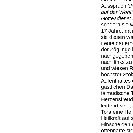
Ausspruch
'd
auf der Wohltä
Gottesdienst 
sondern sie w
17 Jahre, da 
sie diesen wa
Leute dauern
der Zöglinge 
nachgegeben,
nach links zu
und wiesen Ra
höchster Stol
Aufenthaltes 
gastlichen Da
talmudische T
Herzensfreud
leidend sein,
Tora eine Hei
Heilkraft auf
Hinscheiden 
offenbarte si