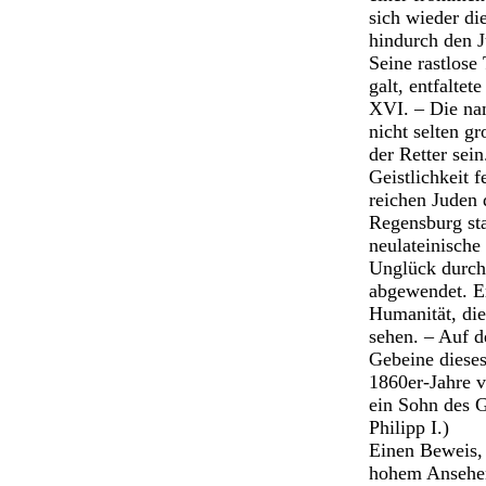
sich wieder di
hindurch den J
Seine rastlose
galt, entfalte
XVI. – Die na
nicht selten g
der Retter sei
Geistlichkeit f
reichen Juden 
Regensburg st
neulateinische
Unglück durch
abgewendet. Er
Humanität, die
sehen. – Auf d
Gebeine diese
1860er-Jahre v
ein Sohn des G
Philipp I.)
Einen Beweis, 
hohem Ansehen 