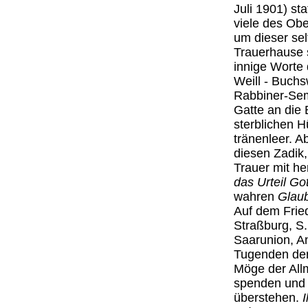
Juli 1901) st
viele des Obe
um dieser sel
Trauerhause 
innige Worte 
Weill - Buch
Rabbiner-Sem
Gatte an die
sterblichen H
tränenleer. 
diesen Zadik,
Trauer mit he
das Urteil Go
wahren
Glau
Auf dem Fried
Straßburg, S.
Saarunion, A
Tugenden der 
Möge der All
spenden und i
überstehen.
I