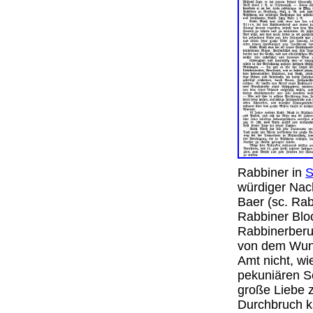
Rabbiner in
S
würdiger Nac
Baer (sc. Ra
Rabbiner Blo
Rabbinerberuf
von dem Wunsc
Amt nicht, wi
pekuniären Se
große Liebe z
Durchbruch 