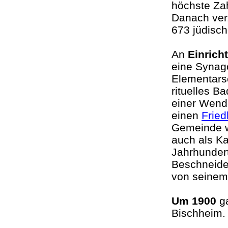
höchste Za
Danach ver
673 jüdisc
An
Einrich
eine Synago
Elementarsc
rituelles B
einer Wende
einen
Fried
Gemeinde w
auch als Ka
Jahrhundert
Beschneide
von sein
Um 1900
g
Bischheim