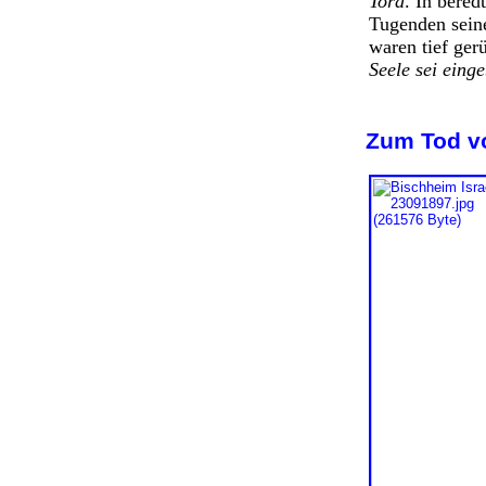
Tora
. In bere
Tugenden sein
waren tief ger
Seele sei eing
Zum Tod vo