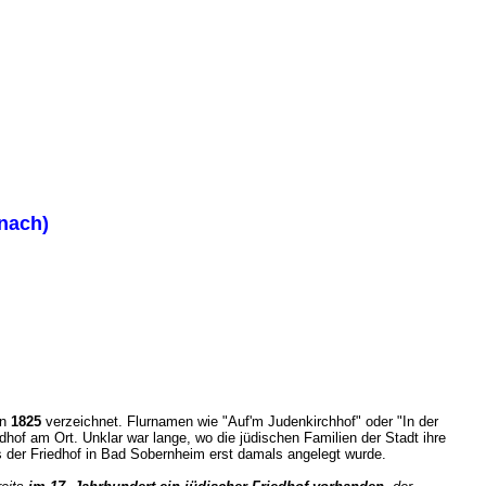
znach)
on
1825
verzeichnet. Flurnamen wie "Auf'm Judenkirchhof" oder "In der
dhof am Ort. Unklar war lange, wo die jüdischen Familien der Stadt ihre
 der Friedhof in Bad Sobernheim erst damals angelegt wurde.