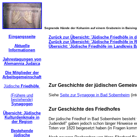
Segnende Hände der Kohanim auf einem Grabstein in Baisin
Eingangsseite
Zurück zur Übersicht: 'Jüdische Friedhöfe in d
Zurück zur Übersicht: 'Jüdische Friedhöfe in R
Aktuelle
Übersicht: 'Jüdische Friedhöfe im Landkreis 
Informationen
Jahrestagungen von
Alemannia Judaica
Die Mitglieder der
Arbeitsgemeinschaft
Zur Geschichte der jüdischen Geme
Jüdische
Friedhöfe
Siehe
Seite zur Synagoge in Bad Sobernheim
(in
(Frühere und
bestehende)
Synagogen
Zur Geschichte des Friedhofes
Übersicht: Jüdische
Kulturdenkmale in
Der jüdische Friedhof in Bad Sobernheim besteht 
der Region
Judendell" gaben jedoch schon länger Hinweise ent
Toten vor 1820 beigesetzt haben (in Fragen komm
Bestehende
jüdische