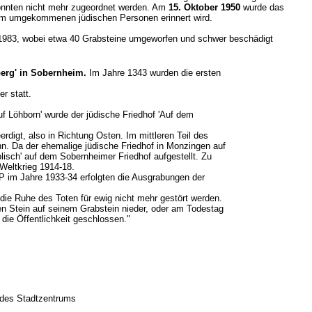
 konnten nicht mehr zugeordnet werden. Am
15. Oktober 1950
wurde das
heim umgekommenen jüdischen Personen erinnert wird.
 1983, wobei etwa 40 Grabsteine umgeworfen und schwer beschädigt
erg' in Sobernheim.
Im Jahre 1343 wurden die ersten
er statt.
f Löhborn' wurde der jüdische Friedhof 'Auf dem
erdigt, also in Richtung Osten. Im mittleren Teil des
n. Da der ehemalige jüdische Friedhof in Monzingen auf
sch' auf dem Sobernheimer Friedhof aufgestellt. Zu
 Weltkrieg 1914-18.
P im Jahre 1933-34 erfolgten die Ausgrabungen der
ie Ruhe des Toten für ewig nicht mehr gestört werden.
n Stein auf seinem Grabstein nieder, oder am Todestag
r die Öffentlichkeit geschlossen."
n des Stadtzentrums