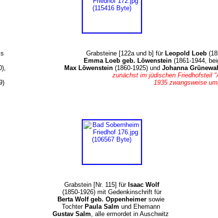
ks
Grabsteine [122a und b] für
Leopold Loeb
(18
Emma Loeb geb. Löwenstein
(1861-1944, bei
),
Max Löwenstein
(1860-1925) und
Johanna Grünewal
zunächst im jüdischen Friedhofsteil 
9)
1935 zwangsweise umg
Grabstein [Nr. 115] für
Isaac Wolf
(1850-1926) mit Gedenkinschrift für
Berta Wolf geb. Oppenheimer
sowie
Tochter
Paula Salm
und Ehemann
Gustav Salm
, alle ermordet in Auschwitz