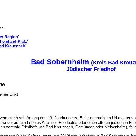
gen
er Region'
heinland-Pfalz'
Bad Kreuznach'
Bad Sobernheim
(Kreis Bad Kreu
Jüdischer Friedhof
inde
terner Link)
vermutlich seit Anfang des 19. Jahrhunderts. Er ist erstmals im Urkataster v
weder auf ein höheres Alter des Friedhofes oder einen älteren jüdischen Frie
en zentrale Friedhöfe wie Bad Kreuznach, Gemünden oder Meisenheim), falls