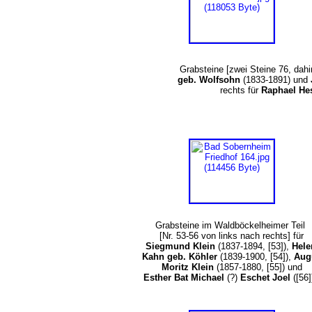
Grabsteine [zwei Steine 76, dahin
geb. Wolfsohn
(1833-1891) und
rechts für
Raphael He
Grabsteine im Waldböckelheimer Teil
[Nr. 53-56 von links nach rechts] für
Siegmund Klein
(1837-1894, [53]),
Hele
Kahn geb. Köhler
(1839-1900, [54]),
Aug
Moritz Klein
(1857-1880, [55]) und
Esther Bat Michael
(?)
Eschet Joel
([56