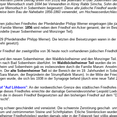
emann (siehe Beitrag unten von 2019) war jedenfalls in Bad Sobernheim be
zeyer Memorbuch starb 1694 bei Verwandten in Alzey Rabbi Simcha, Sohn de
r Memorbuch in Sobernheim beigesetzt. Diese alte jüdische Friedhof wurde
rweise beim Bau der Nahebahn 1856-1860 verwendet, um Hochwasserdurchlässe
en jüdischen Friedhofes der Pferdehändler Philipp Werner eingetragen (die 
 Familie Werner.
1856
wird neben dem Friedhof ein Acker genannt, der im Bes
ndelte (neuer Sobernheimer und Monzinger Teil).
9 (Pferdehändler Philipp Werner). Die letzten drei Beisetzungen waren in de
ehr gesetzt).
der Friedhof der zweitgrößte von 36 heute noch vorhandenen jüdischen Fried
n und den neuen Sobernheimer, den Waldböckelheimer und den Monzinger Teil
n nach Bad Sobernheim überführt. Im
Waldböckelheimer Teil
wurden die im
heim und Sobernheim gab es insbesondere durch die Familie Marum: Anselm 
im. Der
alte Sobernheimer Teil
ist der Bereich der im 19. Jahrhundert in S
Sara Marum, der Begründerin der Strumpffabrik Marum). In der Mitte der Frie
zogen wurde, die sich bis 1938 in der Synagoge befand (durch eine neue Tafe
hof "Auf Löhborn"
: An der nordwestlichen Grenze des städtischen Friedhofes
lage dieses Friedhofes erreichte der damalige Gemeindevorsteher Leopold Loe
n die in diesem Friedhof Beigesetzten auf den bisherigen Friedhof auf dem 
rwünscht".
rg schwer geschändet und verwüstet. Die schwerste Zerstörung geschah unm
um und zertrümmerten Steine und Schriftplatten. Etliche Steinbrocken wurden
elheimer Friedhofsteiles) wurden damals oder in der Folgezeit fast völlig abg