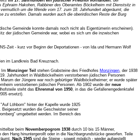
reits
im 17. Jahrhundert ein jüdischer Friedhof vorhanden
, der
s Ephraim Hakohen, Rabbiner des Oberamtes Böckelheim mit Dienstsitz in
 vermutlich um die Wende vom 17. zum 18. Jahrhundert abgeräumt, die
 zu erstellen. Damals wurden auch die oberirdischen Reste der Burg
jüdische Gemeinde konnte damals noch nicht als Eigentümerin erscheinen).
itz der jüdischen Gemeinde war, wobei es sich um die inzwischen
r NS-Zeit - kurz vor Beginn der Deportationen - von Ida und Hermann Wolf
höfen im Landkreis Bad Kreuznach.
. Im
Monzinger Teil
stehen Grabsteine des Friedhofes
Monzingen
, der 1938
 19. Jahrhundert in Waldböckelheim verstorbenen jüdischen Personen
Marum der Jüngere war noch gebürtiger Waldböckelheimer; er wurde später
obernheim verstorbenen jüdischen Personen. Ab 1902 wurde der
neue
dhofsteile steht das
Ehrenmal von 1950
, in das die Gefallenengedenktafel
l 2005 ersetzt).
 "Auf Löhborn" hinter der Kapelle wurde 1925
b. Beigesetzt wurden die Geschwister seiner
"Domberg" umgebettet werden. Im Bereich des
ittelbar beim
Novemberpogrom 1938
durch 10 bis 15 Männer,
 den Hang hinuntergerollt oder in die Nachbargrundstücke geworfen. Teile
eräumt.
Nach 1945
sind die Steine - soweit möglich - wieder aufgestellt