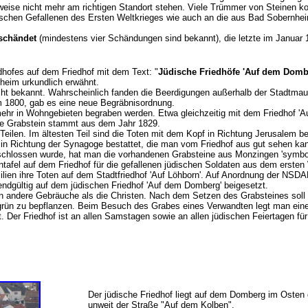
eilweise nicht mehr am richtigen Standort stehen. Viele Trümmer von Steinen
dischen Gefallenen des Ersten Weltkrieges wie auch an die aus Bad Sobern
schändet
(mindestens vier Schändungen sind bekannt), die letzte im Januar
dhofes auf dem Friedhof mit dem Text: "
Jüdische Friedhöfe 'Auf dem Domb
nheim urkundlich erwähnt.
icht bekannt. Wahrscheinlich fanden die Beerdigungen außerhalb der Stadtmau
m 1800, gab es eine neue Begräbnisordnung.
ehr in Wohngebieten begraben werden. Etwa gleichzeitig mit dem Friedhof 'Au
ste Grabstein stammt aus dem Jahr 1829.
 Teilen. Im ältesten Teil sind die Toten mit dem Kopf in Richtung Jerusalem be
 in Richtung der Synagoge bestattet, die man vom Friedhof aus gut sehen kan
hlossen wurde, hat man die vorhandenen Grabsteine aus Monzingen 'symboli
tafel auf dem Friedhof für die gefallenen jüdischen Soldaten aus dem ersten
lien ihre Toten auf dem Stadtfriedhof 'Auf Löhborn'. Auf Anordnung der NSDA
ndgültig auf dem jüdischen Friedhof 'Auf dem Domberg' beigesetzt.
 andere Gebräuche als die Christen. Nach dem Setzen des Grabsteines soll d
rgrün zu bepflanzen. Beim Besuch des Grabes eines Verwandten legt man eine
. Der Friedhof ist an allen Samstagen sowie an allen jüdischen Feiertagen fü
Der jüdische Friedhof liegt auf dem Domberg im Oste
unweit der Straße "Auf dem Kolben".