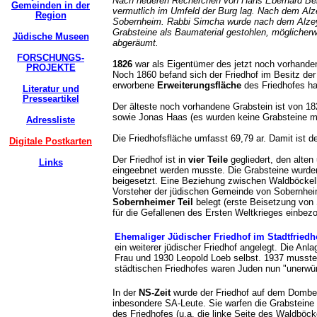
Nach neueren Recherchen von Hans Eberhard Berk
Gemeinden in der
vermutlich im Umfeld der Burg lag. Nach dem Al
Region
Sobernheim. Rabbi Simcha wurde nach dem Alzeye
Grabsteine als Baumaterial gestohlen, mögliche
Jüdische Museen
abgeräumt.
FORSCHUNGS-
1826
war als Eigentümer des jetzt noch vorhanden
PROJEKTE
Noch 1860 befand sich der Friedhof im Besitz der
erworbene
Erweiterungsfläche
des Friedhofes ha
Literatur und
Presseartikel
Der älteste noch vorhandene Grabstein ist von 182
sowie Jonas Haas (es wurden keine Grabsteine m
Adressliste
Die Friedhofsfläche umfasst 69,79 ar. Damit ist 
Digitale Postkarten
Der Friedhof ist in
vier Teile
gegliedert, den alte
Links
eingeebnet werden musste. Die Grabsteine wurde
beigesetzt. Eine Beziehung zwischen Waldböckel
Vorsteher der jüdischen Gemeinde von Sobernhe
Sobernheimer Teil
belegt (erste Beisetzung von 
für die Gefallenen des Ersten Weltkrieges einbe
Ehemaliger
Jüdischer Friedhof im Stadtfried
ein weiterer jüdischer Friedhof angelegt. Die An
Frau und 1930 Leopold Loeb selbst. 1937 musste
städtischen Friedhofes waren Juden nun "une
In der
NS-Zeit
wurde der Friedhof auf dem Dombe
inbesondere SA-Leute. Sie warfen die Grabsteine 
des Friedhofes (u.a. die linke Seite des Waldböck