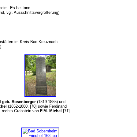
nheim. Es bestand
nd, vgl. Ausschnittsvergrößerung)
abstätten im Kreis Bad Kreuznach
)
el geb. Rosenberger
(1819-1885) und
chel
(1852-1880, [70] sowie Ferdinand
; rechts Grabstein von
F.M. Michel
[71]