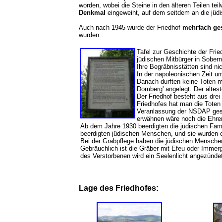
worden, wobei die Steine in den älteren Teilen t
Denkmal
eingeweiht, auf dem seitdem an die jü
Auch nach 1945 wurde der Friedhof
mehrfach ge
wurden.
Tafel zur Geschichte der Frie
jüdischen Mitbürger in Sober
Ihre Begräbnisstätten sind n
In der napoleonischen Zeit u
Danach durften keine Toten m
Domberg' angelegt. Der älte
Der Friedhof besteht aus drei
Friedhofes hat man die Toten
Veranlassung der NSDAP gesc
erwähnen wäre noch die Ehren
Ab dem Jahre 1930 beerdigten die jüdischen Fami
beerdigten jüdischen Menschen, und sie wurden e
Bei der Grabpflege haben die jüdischen Menschen
Gebräuchlich ist die Gräber mit Efeu oder Imme
des Verstorbenen wird ein Seelenlicht angezündet
Lage des Friedhofes: