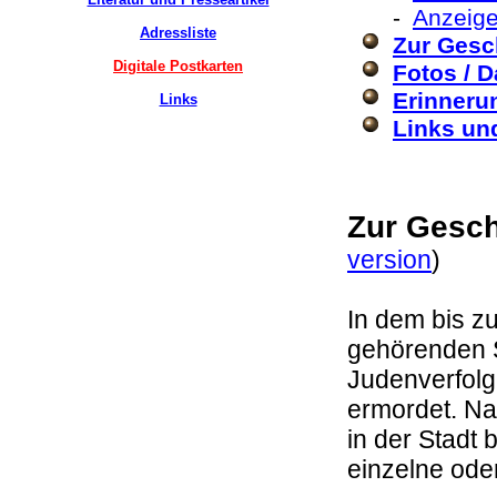
-
Anzeige
Adressliste
Zur Gesc
Digitale Postkarten
Fotos / D
Erinnerun
Links
Links und
Zur Gesch
version
)
In dem bis z
gehörenden S
Judenverfolg
ermordet. Na
in der Stadt
einzelne ode