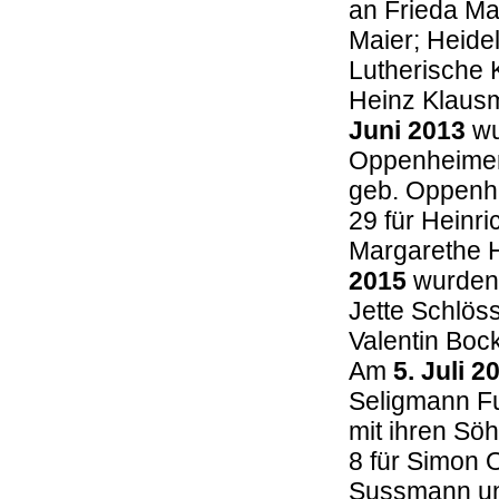
an Frieda Ma
Maier; Heide
Lutherische 
Heinz Klausm
Juni 2013
wu
Oppenheimer
geb. Oppenhe
29 für Heinri
Margarethe 
2015
wurden 
Jette Schlöss
Valentin Boc
Am
5. Juli 2
Seligmann Fu
mit ihren Sö
8 für Simon
Sussmann un