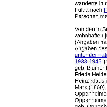
wanderte in 
Fulda nach
F
Personen me
Von den in S
wohnhaften 
(Angaben na
Angaben des
unter der nat
1933-1945
")
geb. Blumenf
Frieda Heidel
Heinz Klausm
Marx (1860),
Oppenheimer 
Oppenheimer 
geb. Oppenhe