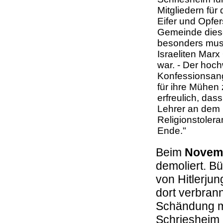
Mitgliedern für
Eifer und Opfer
Gemeinde diese
besonders mus
Israeliten Marx
war. - Der hoc
Konfessionsang
für ihre Mühen
erfreulich, das
Lehrer an dem 
Religionstolera
Ende."
Beim
Novem
demoliert. B
von Hitlerju
dort verbran
Schändung mu
Schriesheim 