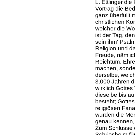
L. Ettlinger di
Vortrag die Be
ganz überfüllt
christlichen Ko
welcher die Wo
ist der Tag, de
sein ihm' Psalm
Religion und d
Freude, nämlic
Reichtum, Ehre
machen, sonder
derselbe, welch
3.000 Jahren d
wirklich Gottes
dieselbe bis au
besteht; Gottes
religiösen Fana
würden die Men
genau kennen, 
Zum Schlusse d
Schriesheim für