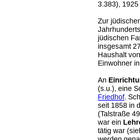
3.383), 1925
Zur jüdische
Jahrhunderts
jüdischen Fa
insgesamt 27
Haushalt von
Einwohner in
An
Einricht
(s.u.), eine 
Friedhof
. Sc
seit 1858 in
(Talstraße 4
war ein
Lehr
tätig war (s
werden gena