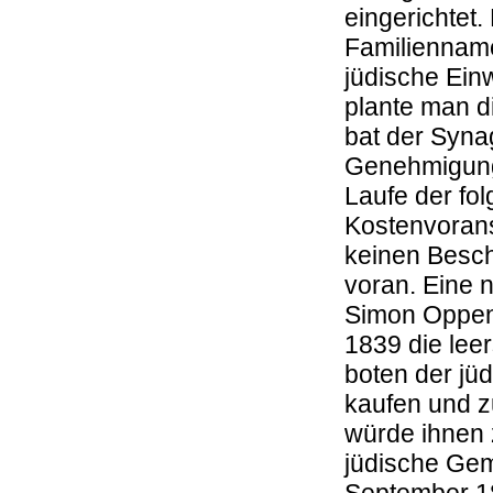
eingerichtet
Familiennam
jüdische Ein
plante man d
bat der Syn
Genehmigung 
Laufe der fo
Kostenvorans
keinen Besch
voran. Eine 
Simon Oppen
1839 die leer
boten der jü
kaufen und z
würde ihnen 
jüdische Gem