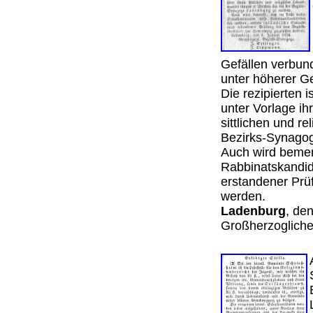
Gefällen verbund
unter höherer 
Die rezipierten 
unter Vorlage i
sittlichen und r
Bezirks-Synag
Auch wird bemer
Rabbinatskandid
erstandener Prü
werden.
Ladenburg
, de
Großherzogliche