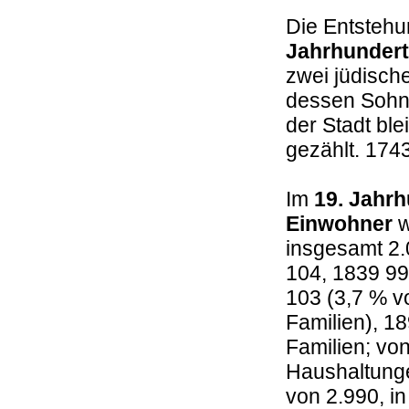
Die Entstehu
Jahrhundert
zwei jüdisch
dessen Sohn 
der Stadt bl
gezählt. 174
Im
19. Jahr
Einwohner
w
insgesamt 2.
104, 1839 99
103 (3,7 % v
Familien), 18
Familien; vo
Haushaltunge
von 2.990, i