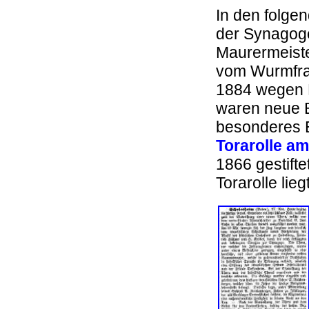
In den folge
der Synagoge
Maurermeiste
vom Wurmfraß
1884 wegen 
waren neue B
besonderes E
Torarolle a
1866 gestift
Torarolle lieg