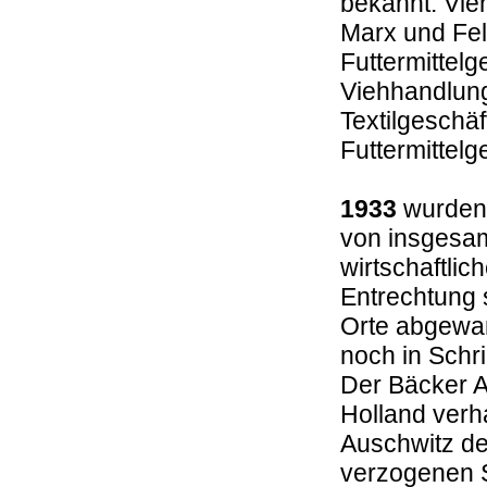
bekannt: Vie
Marx und Fell
Futtermittel
Viehhandlung
Textilgeschä
Futtermitte
1933
wurden 
von insgesam
wirtschaftli
Entrechtung 
Orte abgewa
noch in Schr
Der Bäcker A
Holland verh
Auschwitz de
verzogenen S