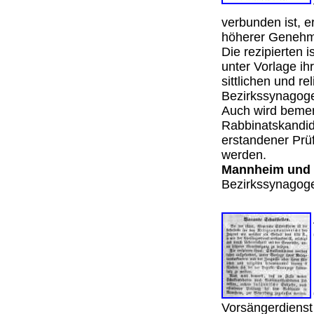
verbunden ist, e
höherer Genehm
Die rezipierten 
unter Vorlage i
sittlichen und r
Bezirkssynago
Auch wird bemer
Rabbinatskandi
erstandener Prü
werden.
Mannheim und
Bezirkssynagog
Vorsängerdienst 