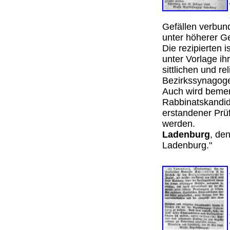
Gefällen verbund
unter höherer 
Die rezipierten 
unter Vorlage i
sittlichen und r
Bezirkssynago
Auch wird bemer
Rabbinatskandi
erstandener Prü
werden.
Ladenburg
, de
Ladenburg."