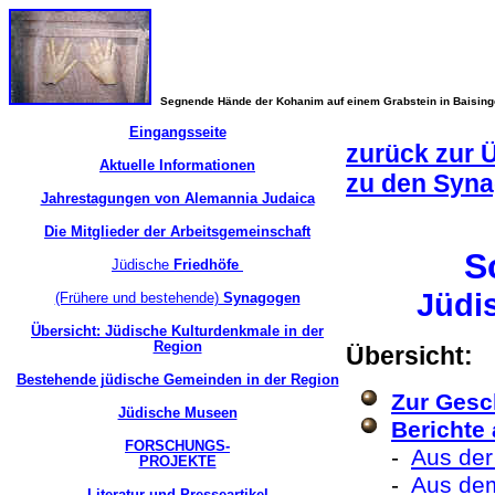
Segnende Hände der Kohanim auf einem Grabstein in Baisin
Eingangsseite
zurück zur 
Aktuelle Informationen
zu den Syn
Jahrestagungen von Alemannia Judaica
Die Mitglieder der Arbeitsgemeinschaft
S
Jüdische
Friedhöfe
Jüdi
(Frühere und bestehende)
Synagogen
Übersicht: Jüdische Kulturdenkmale in der
Region
Übersicht:
Bestehende jüdische Gemeinden in der Region
Zur Gesc
Jüdische Museen
Berichte
FORSCHUNGS-
-
Aus der
PROJEKTE
-
Aus de
Literatur und Presseartikel