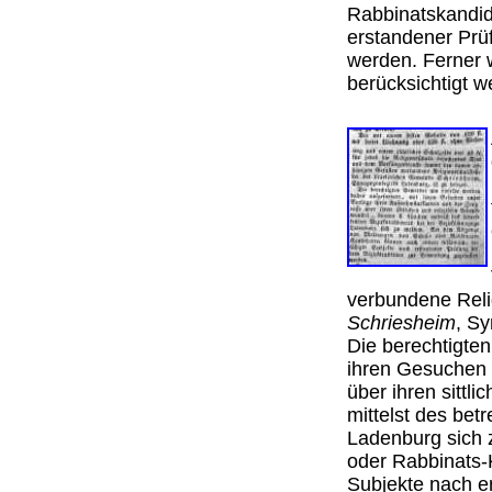
Rabbinatskandi
erstandener Prü
werden. Ferner 
berücksichtigt
verbundene Relig
Schriesheim
, S
Die berechtigte
ihren Gesuchen 
über ihren sittl
mittelst des bet
Ladenburg sich
oder Rabbinats-
Subjekte nach e