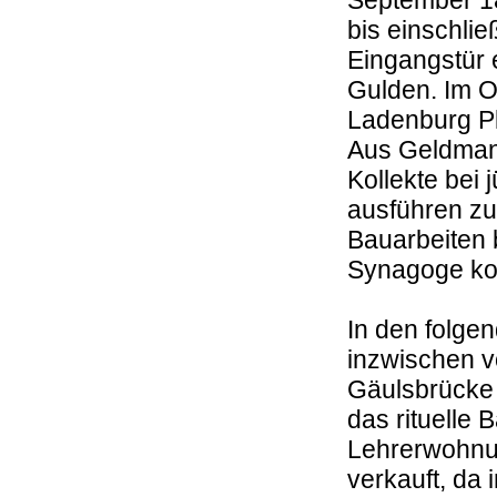
September 18
bis einschlie
Eingangstür 
Gulden. Im O
Ladenburg Pl
Aus Geldmang
Kollekte bei
ausführen zu
Bauarbeiten 
Synagoge ko
In den folge
inzwischen v
Gäulsbrücke
das rituelle
Lehrerwohnu
verkauft, da