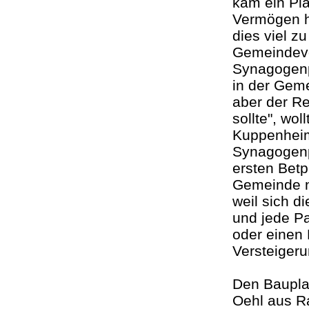
kam ein Pla
Vermögen h
dies viel z
Gemeindevo
Synagogenp
in der Geme
aber der Re
sollte", wo
Kuppenheime
Synagogenpl
ersten Betp
Gemeinde n
weil sich d
und jede Pa
oder einen 
Versteiger
Den Baupla
Oehl aus Ra