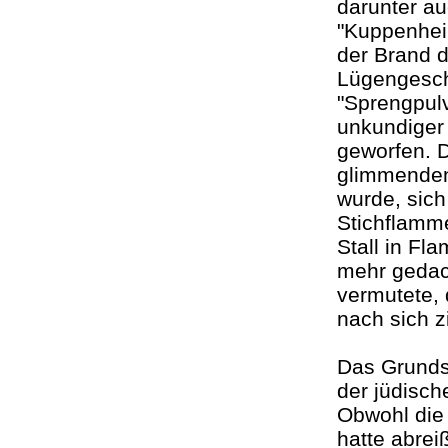
darunter a
"Kuppenhei
der Brand d
Lügengesch
"Sprengpul
unkundiger 
geworfen. D
glimmenden
wurde, sich
Stichflamm
Stall in F
mehr gedac
vermutete, 
nach sich 
Das Grunds
der jüdisc
Obwohl die
hatte abrei