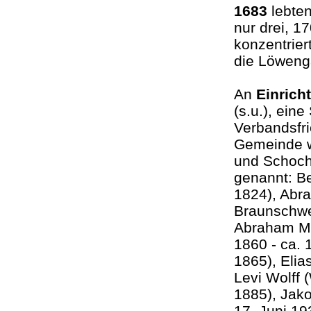
1683
lebten
nur drei, 1
konzentrier
die Löweng
An
Einrich
(s.u.), ein
Verbandsfri
Gemeinde 
und Schoche
genannt: B
1824), Abr
Braunschw
Abraham M
1860 - ca. 
1865), Elia
Levi Wolff 
1885), Jak
17. Juni 1