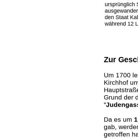
ursprünglich
ausgewandert
den Staat Kal
während 12 L
Zur Gesc
Um 1700 leb
Kirchhof un
Hauptstraße
Grund der 
"
Judengas
Da es um
1
gab, werde
getroffen h