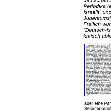
deutschen 
Periodika (
Israelit" u
Judentums"
Freilich wu
"Deutsch-Isr
kritisch abl
aber eine Par
Selbsterkenn