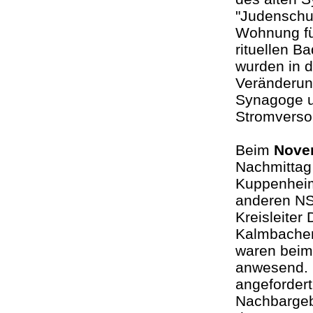
"Judenschul
Wohnung fü
rituellen B
wurden in 
Veränderun
Synagoge u
Stromverso
Beim
Nove
Nachmittag
Kuppenheim
anderen NSD
Kreisleiter
Kalmbacher
waren beim 
anwesend. 
angeforder
Nachbarge