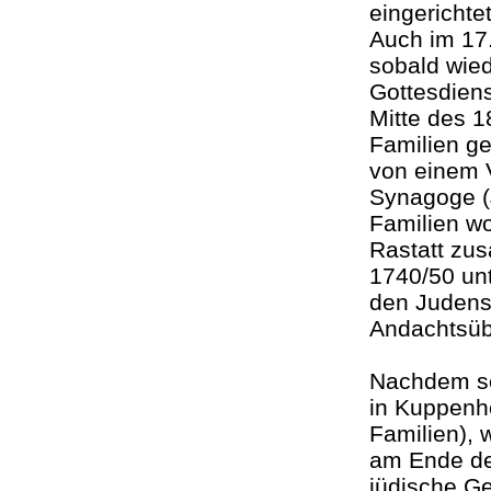
eingerichte
Auch im 17
sobald wied
Gottesdiens
Mitte des 1
Familien g
von einem 
Synagoge (
Familien wo
Rastatt zu
1740/50 unt
den Judens
Andachtsüb
Nachdem sei
in Kuppenh
Familien),
am Ende de
jüdische G