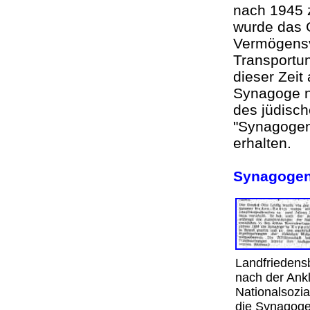
nach 1945 
wurde das 
Vermögensv
Transportu
dieser Zei
Synagoge n
des jüdisch
"Synagogen
erhalten.
Synagoge
Landfriedensb
nach der Ank
Nationalsozi
die Synagoge