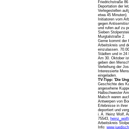
Friedrichstraße 86 
Deportation der l
Verlegestellen auf
etwa 45 Minuten). 
Initiatoren vom Ar
gegen Antisemitis
und rufen auf zu p
Sieben Stolperstei
Murgtalstraße 2.
Gerne kommt der Kü
Arbeitskreis und d
einzulassen. 70.0
Städten und in 24 
Am 30. Oktober ist
geben den Mensche
Verleihung der Jo
Interessierte Men
eingeladen.
TV-Tipp: 'Die Ung
Geschichte des Kap
angesehene Kuppe
Halbschwester Ama
Malsch waren auch 
Antwerpen von Bord
Erlebnisse in ihr
deportiert und verg
i. A. Heinz Wolf,
75543,
heinz_wol
Arbeitskreis Stol
Info:
www.juedisc