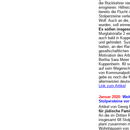
die Rückkehrer nie
emigrieren. Hilfre
bereits die Flucht
Stolpersteine verl
Wolf. Auch an die,
wurden, soll erinn
Es sollen insges
Murgtalstraße 2 e
auch bald in Kupp
und gehindert. Sys
hatten, an den Ra
gesellschaftlichen
Motivation des Arb
Bertha Sara Meier 
Kuppenheim. 80 sol
auf sein Wegerech
von Kommunalpolit
gebe es noch die 
allermeisten deut
Link zum Artikel
Januar 2020
:
Weit
Stolpersteine vo
Artikel von Georg
für jüdische Fam
An die im Dritten
insgesamt 68 Stolp
plant zusammen mi
Wohnhäusern von J