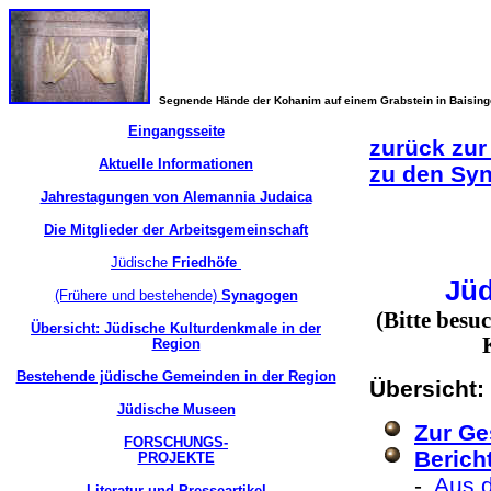
Segnende Hände der Kohanim auf einem Grabstein in Baisin
Eingangsseite
zurück zur
Aktuelle Informationen
zu den Sy
Jahrestagungen von Alemannia Judaica
Die Mitglieder der Arbeitsgemeinschaft
Jüdische
Friedhöfe
Jüd
(Frühere und bestehende)
Synagogen
(Bitte besu
Übersicht: Jüdische Kulturdenkmale in der
Region
Bestehende jüdische Gemeinden in der Region
Übersicht:
Jüdische Museen
Zur Ge
FORSCHUNGS-
Berich
PROJEKTE
-
Aus d
Literatur und Presseartikel