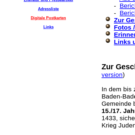
-
Beri
Adressliste
-
Beri
Digitale Postkarten
Zur Ge
Fotos 
Links
Erinne
Links 
Zur Gesc
version
In dem bis 
Baden-Bade
Gemeinde bi
15./17. Ja
1433, sich
Krieg Jud