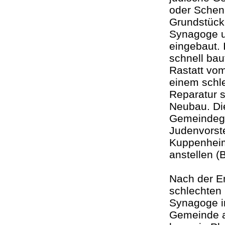
oder Schen
Grundstück b
Synagoge u
eingebaut. 
schnell ba
Rastatt vo
einem schle
Reparatur 
Neubau. Di
Gemeindegli
Judenvorst
Kuppenheim
anstellen 
Nach der 
schlechten
Synagoge in
Gemeinde a