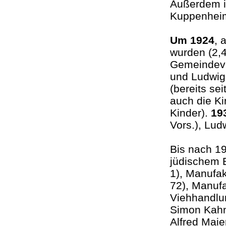
Außerdem is
Kuppenheim
Um 1924
, 
wurden (2,
Gemeindevo
und Ludwig
(bereits se
auch die K
Kinder).
19
Vors.), Lud
Bis nach 1
jüdischem 
1), Manufak
72), Manuf
Viehhandlu
Simon Kahn
Alfred Maie