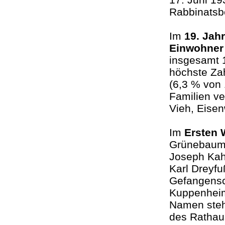
Rabbinatsb
Im
19. Jah
Einwohner
insgesamt 
höchste Za
(6,3 % von 
Familien ve
Vieh, Eise
Im
Ersten 
Grünebaum 
Joseph Kah
Karl Dreyfu
Gefangensc
Kuppenheim,
Namen stehe
des Rathau