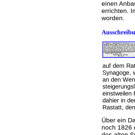
einen Anba
errichten.
worden.
Ausschreibu
auf dem Ra
Synagoge, w
an den Weni
steigerungs
einstweilen
dahier in de
Rastatt, de
Über ein Da
noch 1826 
des alten 