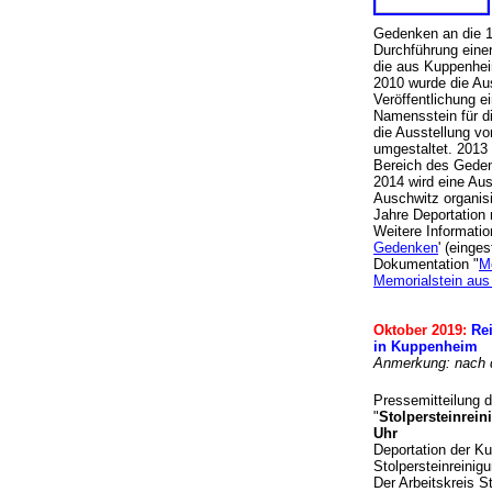
Gedenken an die 1
Durchführung ein
die aus Kuppenhei
2010 wurde die Aus
Veröffentlichung e
Namensstein für d
die Ausstellung v
umgestaltet. 2013
Bereich des Geden
2014 wird eine Aus
Auschwitz organis
Jahre Deportation
Weitere Informatio
Gedenken
' (einges
Dokumentation "
M
Memorialstein aus
Oktober
2019:
Re
in Kuppenheim
Anmerkung: nach d
Pressemitteilung 
"
Stolpersteinrein
Uhr
Deportation der K
Stolpersteinreinig
Der Arbeitskreis S