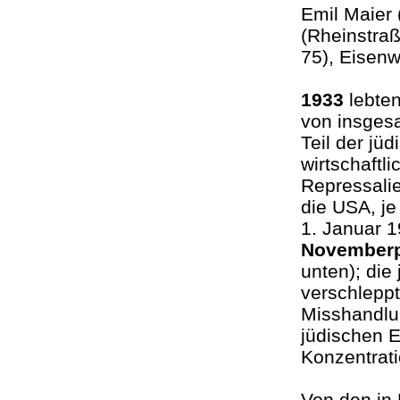
Emil Maier 
(Rheinstra
75), Eisenw
1933
lebten
von insgesa
Teil der jü
wirtschaftl
Repressali
die USA, je
1. Januar 
November
unten); di
verschleppt
Misshandlu
jüdischen 
Konzentrat
Von den in