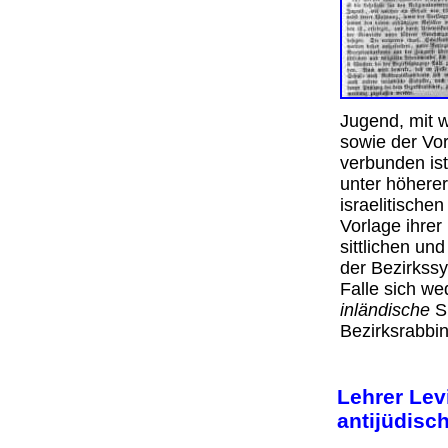
Jugend, mit w
sowie der Vo
verbunden ist
unter höhere
israelitische
Vorlage ihre
sittlichen un
der Bezirkss
Falle sich w
inländische
Su
Bezirksrabbi
Lehrer Lev
antijüdisc