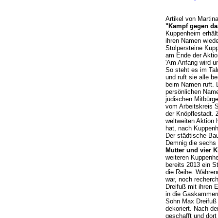
Artikel von Marti
"Kampf gegen das
Kuppenheim erhält 
ihren Namen wiede
Stolpersteine Kupp
am Ende der Aktio
'Am Anfang wird u
So steht es im Ta
und ruft sie alle 
beim Namen ruft. 
persönlichen Nam
jüdischen Mitbürg
vom Arbeitskreis S
der Knöpflestadt. 
weltweiten Aktion 
hat, nach Kuppenh
Der städtische Bau
Demnig die sechs S
Mutter und vier K
weiteren Kuppenhe
bereits 2013 ein S
die Reihe. Währen
war, noch recherch
Dreifuß mit ihren
in die Gaskammern
Sohn Max Dreifuß 
dekoriert. Nach d
geschafft und dort