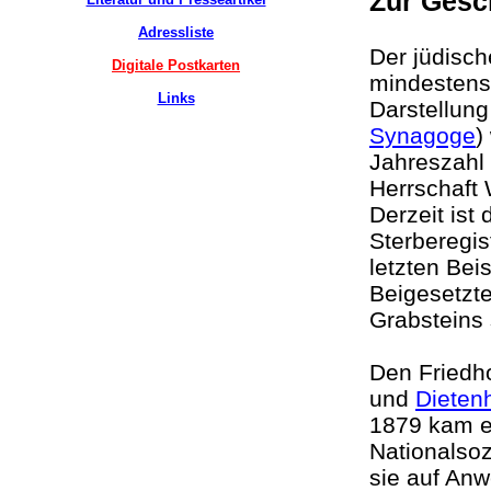
Zur Gesc
Adressliste
Der jüdisch
Digitale Postkarten
mindestens
Links
Darstellun
Synagoge
)
Jahreszahl 
Herrschaft 
Derzeit ist
Sterberegis
letzten Bei
Beigesetzte
Grabsteins
Den Friedh
und
Dieten
1879 kam e
Nationalsoz
sie auf An