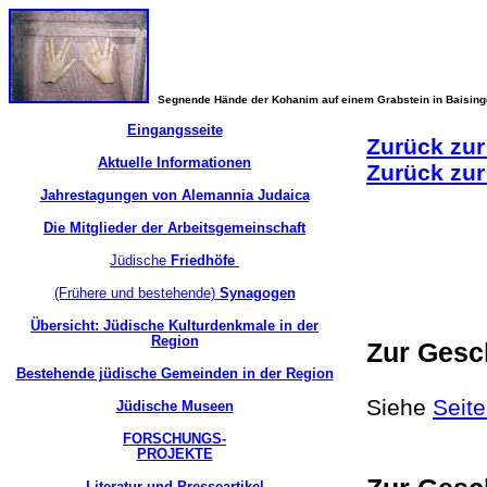
Segnende Hände der Kohanim auf einem Grabstein in Baisin
Eingangsseite
Zurück zur
Aktuelle Informationen
Zurück zur
Jahrestagungen von Alemannia Judaica
Die Mitglieder der Arbeitsgemeinschaft
Jüdische
Friedhöfe
(Frühere und bestehende)
Synagogen
Übersicht: Jüdische Kulturdenkmale in der
Region
Zur Gesc
Bestehende jüdische Gemeinden in der Region
Siehe
Seit
Jüdische Museen
FORSCHUNGS-
PROJEKTE
Literatur und Presseartikel