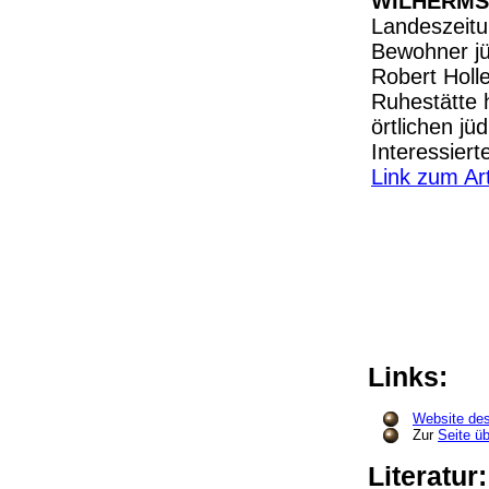
WILHERM
Landeszeitun
Bewohner jü
Robert Holl
Ruhestätte h
örtlichen jü
Interessier
Link zum Art
Links:
Website des
Zur
Seite ü
Literatur