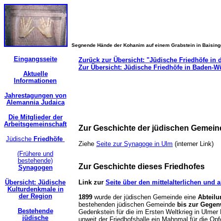
Segnende Hände der Kohanim auf einem Grabstein in Baisin
Eingangsseite
Zurück zur Übersicht: "Jüdische Friedhöfe in 
Zur Übersicht: Jüdische Friedhöfe in Baden-W
Aktuelle
Informationen
Jahrestagungen von
Alemannia Judaica
Die Mitglieder der
Arbeitsgemeinschaft
Zur Geschichte der jüdischen Geme
Jüdische
Friedhöfe
Z
iehe
Seite zur Synagoge in Ulm
(interner Link
)
(Frühere und
bestehende)
Zur Geschichte dieses Friedhofes
Synagogen
Übersicht: Jüdische
Link zur
Seite über den mittelalterlichen und 
Kulturdenkmale in
der Region
1899
wurde der jüdischen Gemeinde eine
Abteilu
bestehenden jüdischen Gemeinde
bis zur Gegen
Bestehende
Gedenkstein für die im Ersten Weltkrieg in Ulmer
jüdische
unweit der Friedhofshalle ein Mahnmal für die Opf