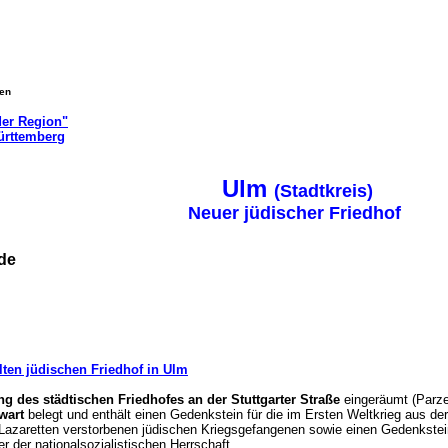
gen
der Region"
ürttemberg
Ulm
(Stadtkreis)
Neuer jüdischer Friedhof
inde
alten jüdischen Friedhof in Ulm
ng des städtischen Friedhofes an der Stuttgarter Straße
eingeräumt (Parzel
wart
belegt und enthält einen Gedenkstein für die im Ersten Weltkrieg aus d
 Lazaretten verstorbenen jüdischen Kriegsgefangenen sowie einen Gedenkstein
er der nationalsozialistischen Herrschaft.