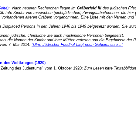
eite)
: Nach neueren Recherchen liegen im
Gräberfeld III
des jüdischen Fried
30 tote Kinder von russischen (nichtjüdischen) Zwangsarbeiterinnen, die hie
vorhandenen älteren Gräbern vorgenommen. Eine Liste mit den Namen und Tod
e Displaced Persons in den Jahren 1946 bis 1949 beigesetzt worden
. Sie wur
rden jüdische, christliche wie auch muslimische Personen beigesetzt.
als die Namen der Kinder und ihrer Mütter verlesen und die Ergebnisse der R
" vom 7. Mai 2014:
"Ulm: Jüdischer Friedhof birgt noch Geheimnisse..."
n des Weltkrieges (1920)
en Zeitung des Judentums" vom 1. Oktober 1920:
Zum Lesen bitte Textabbildu