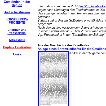
Gemeinden in der
Region
Information vom Januar 2014 (
ifu Ulm, facebook-S
liegen nach Unterlagen des Friedhofamtes in Ulm 
Jüdische Museen
Beisetzungen wurden in den Reihen zwischen den 
gefunden.
FORSCHUNGS-
Zudem sind in diesem Gräberfeld etwa 50 jüdisch
PROJEKTE
beigesetzt.
Nach den bislang vorliegenden Untersuchungen wu
Literatur und
In einer Gedenkfeier am 8. Mai 2014 wurden erstm
Presseartikel
Vgl. Presseartikel in der "Schwäbischen Zeitung
Adressliste
Aus der Geschichte des Friedhofes
Digitale Postkarten
Anlage eines Ehrenfriedhofes für die Gefallene
Artikel in der "Allgemein
Links