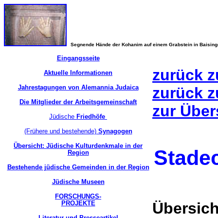
Segnende Hände der Kohanim auf einem Grabstein in Baisin
Eingangsseite
zurück z
Aktuelle Informationen
Jahrestagungen von Alemannia Judaica
zurück z
Die Mitglieder der Arbeitsgemeinschaft
zur Über
Jüdische
Friedhöfe
(Frühere und bestehende)
Synagogen
Übersicht: Jüdische Kulturdenkmale in der
Stade
Region
Bestehende jüdische Gemeinden in der Region
Jüdische Museen
FORSCHUNGS-
PROJEKTE
Übersich
Literatur und Presseartikel