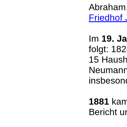
Abraham,
Friedhof
Im
19. J
folgt: 18
15 Hausha
Neumann)
insbeson
1881
kam 
Bericht u