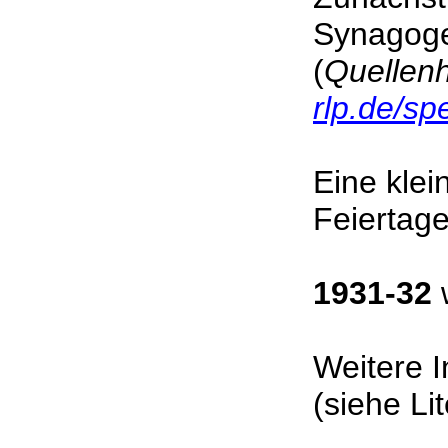
Synagoge
(
Quellenh
rlp.de/sp
Eine kle
Feiertag
1931-32
Weitere I
(siehe L