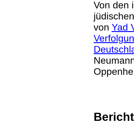
Von den 
jüdische
von
Yad 
Verfolgun
Deutschl
Neumann 
Oppenhe
Berich