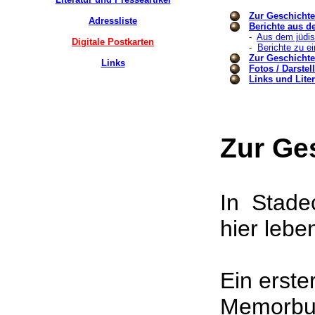
Zur Geschicht
Adressliste
Berichte aus d
-
Aus dem jüdi
Digitale Postkarten
-
Berichte zu e
Zur Geschicht
Links
Fotos / Darste
Links und Liter
Zur Ge
In Stade
hier leb
Ein erste
Memorbuc