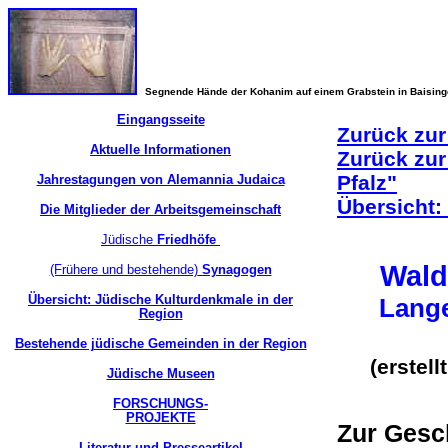
Segnende Hände der Kohanim auf einem Grabstein in Baisin
Eingangsseite
Zurück zur
Aktuelle Informationen
Zurück zur
Pfalz"
Jahrestagungen von Alemannia Judaica
Übersicht:
Die Mitglieder der Arbeitsgemeinschaft
Jüdische
Friedhöfe
Wald
(Frühere und bestehende)
Synagogen
Übersicht: Jüdische Kulturdenkmale in der
Lange
Region
Bestehende jüdische Gemeinden in der Region
(erstel
Jüdische Museen
FORSCHUNGS-
PROJEKTE
Zur Ges
Literatur und Presseartikel