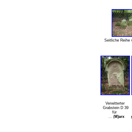
Seitliche Reihe
Verwitterter
Grabstein D 39
für
... (
M)arx