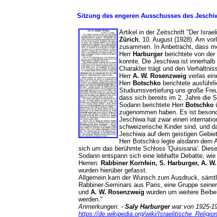
Sitzung des engeren Ausschusses des Jeschi
Artikel in der Zeitschrift "Der Isra
Zürich
, 10. August (1928). Am vor
zusammen. In Anbetracht, dass meh
Herr
Harburger
berichtete von der 
konnte. Die Jeschiwa ist innerhal
Charakter trägt und den Verhältni
Herr
A. W. Rosenzweig
verlas ei
Herr
Botschko
berichtete ausführli
Studiumsvertiefung uns große Freude
dass sich bereits im 2. Jahre die
Sodann berichtete Herr
Botschko
ü
zugenommen haben. Es ist besonders
Jeschiwa hat zwar einen internation
schweizerische Kinder sind, und dah
Jeschiwa auf dem geistigen Gebie
Herr Botschko legte alsdann dem A
sich um das berühmte Schloss 'Quisisana'. Dies
Sodann entspann sich eine lebhafte Debatte, wie 
Herren:
Rabbiner Kornfein, S. Harburger, A. W.
wurden hierüber gefasst.
Allgemein kam der Wunsch zum Ausdruck, sämtlic
Rabbiner-Seminars aus Paris, eine Gruppe seine
und
A. W. Rosenzweig
wurden um weitere Beibeh
werden."
Anmerkungen: -
Saly Harburger
war von 1925-192
https://de.wikipedia.org/wiki/Israelitische_Religi