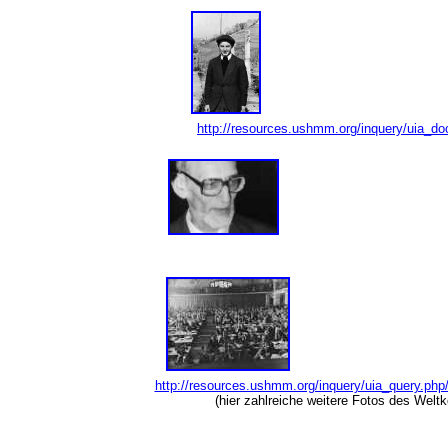
http://resources.ushmm.org/inquery/uia_do
http://resources.ushmm.org/inquery/uia_query.ph
(hier zahlreiche weitere Fotos des Welt