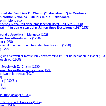
e und der Jeschiwa Ez Chajim ("Lebensbaum") in Montreux
n Montreux von ca. 1900 bis in die 1930er-Jahre
ben in Montreux
sches Nizza" mit dem israelitischen Hotel "Joli Site" (1900)
ajim" in den ersten zehn Jahren ihres Bestehens (1927-1937)
ber die Jeschiwa in Montreux (1928)
Jeschiwa-Kuratoriums
(1928)
her
(1928)
lin hilft bei der Einrichtung der Jeschiwa mit (1928)
(1929)
)
ung des Schweizer toratreuen Zentralvereins im Bet-ha-midrasch in Basel (193
Jeschiwa (1930)
 Jeschiwoh Ez-Chajim (1930)
iner Torarolle
in der Jeschiwa (1930)
schiwa in Montreux (1930)
0)
ux (1930/31)
1)
933)
deutung gelangt (1933)
uf bedeutende Rabbiner (1934)
ngen (1934)