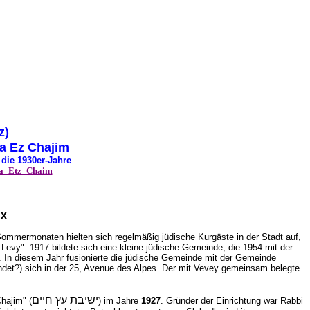
z)
wa Ez Chajim
 die 1930er-Jahre
iwa_Etz_Chaim
ux
Sommermonaten hielten sich regelmäßig jüdische Kurgäste in der Stadt auf,
 Levy". 1917 bildete sich eine kleine jüdische Gemeinde, die 1954 mit der
n. In diesem Jahr fusionierte die jüdische Gemeinde mit der Gemeinde
det?) sich in der 25, Avenue des Alpes. Der mit Vevey gemeinsam belegte
ישיבת עץ חיים
hajim" (
) im Jahre
1927
. Gründer der Einrichtung war Rabbi