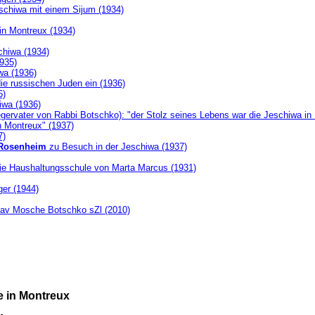
schiwa mit einem Sijum (1934)
in Montreux (1934)
chiwa (1934)
935)
wa (1936)
die russischen Juden ein (1936)
6)
iwa (1936)
gervater von Rabbi Botschko): "der Stolz seines Lebens war die Jeschiwa in M
n Montreux" (1937)
7)
Rosenheim
zu Besuch in der Jeschiwa (1937)
ie Haushaltungsschule von Marta Marcus (1931)
ger (1944)
Rav Mosche Botschko sZl (2010)
e in Montreux