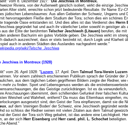
sraelit" vom 8. Dezember 1927: "
Die Jeschiwa in Montreux.
hweizer Riviera, von der Außenwelt gänzlich isoliert, wirkt die einzige Jeschiw
rten Alter steht, erreichte schon jetzt bedeutende Resultate. Ihr Name
'Ez-C
 des jüdischen Lebensbaumes: Aus allen Gebieten der Schweiz, Ungarns und
 mit hervorragendem Fleiße dem Studium der Tora; schon dies ein schönes E
e tragende Oase entstanden ist. Und dies alles ist das Verdienst des
Herrn 
schiwa gegründet hat und auch ihr väterlicher Leiter sowohl in geistiger als a
 aus der Elite der berühmten
Telscher Jeschiwoh (Litauen)
berufen, die mit
den anderen Bachurim ein gutes Vorbilde geben. Die Jeschiwa wirkt im strengst
ich dadurch auszeichnet, dass er stets bestrebt ist, durch Logik und Klarheit
Beispiel auch in anderen Städten des Auslandes nachgeahmt werde."
.wikipedia.org/wiki/Telsche_Jeschiwa
e Jeschiwa in Montreux (1928)
elit" vom 26. April 1928: "
Luzern
, 17. April. Dem
Talmud Tora-Verein Luzern
ewinnen. Vor einem zahlreich erschienenen Publikum sprach der Gründer der
ulichen, aus dem täglichen Leben gegriffenen Bildern zeigte der Redner, wie 
n mehr zu finden. Sport und Lebensgenuss werden als die erstrebenswertesten 
bensanschauungen, die das Geistige zurückdrängen. Ist es da verwunderlich
re Anschauungen übernimmt, dem schillernden Gefunkel ihrer falschen Kultur 
sten Weisheit und Wahrheit, entfernt? Da muss das Elternhaus eingreifen, mus
erlockungen ausgesetzt sind, den Geist der Tora einpflanzen, damit sie die Nic
eux
, auf dem 'steinigen Boden' der Schweiz, eine Jeschiwoh gegründet wor
nd so schloss der Redner seinen mit vielen Zitaten aus dem Talmud gewürzten
al der Geist der Tora sich Weg gebahnt, ist das andere eine Leichtigkeit. He
n, an der sich
Herr Eisenberg
und
Herr cand. phil. L. Schochet
beteiligten
iche Abend."