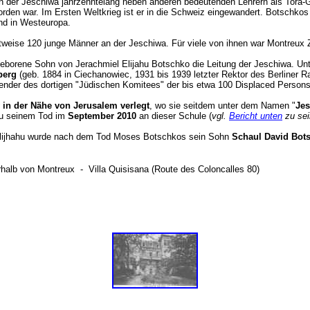
n der Jeschiwa jahrzehntelang neben anderen bedeutenden Lehrern als Tora-G
den war. Im Ersten Weltkrieg ist er in die Schweiz eingewandert. Botschkos
nd in Westeuropa.
zeitweise 120 junge Männer an der Jeschiwa. Für viele von ihnen war Montre
eborene Sohn von Jerachmiel Elijahu Botschko die Leitung der Jeschiwa. Un
berg
(geb. 1884 in Ciechanowiec, 1931 bis 1939 letzter Rektor des Berliner 
zender des dortigen "Jüdischen Komitees" der bis etwa 100 Displaced Persons)
in der Nähe von Jerusalem verlegt
, wo sie seitdem unter dem Namen "
Jes
zu seinem Tod im
September 2010
an dieser Schule (
vgl.
Bericht unten
zu sei
l Elijhahu wurde nach dem Tod Moses Botschkos sein Sohn
Schaul David Bot
lb von Montreux - Villa Quisisana (Route des Coloncalles 80)