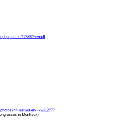
c.php/photos/17588?hr=null
p/photos?hr=null&query=kw112777
kongresses in Montreux)