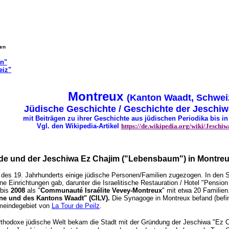
gen
on"
eiz"
Montreux
(Kanton Waadt, Schwei
Jüdische Geschichte / Geschichte der Jeschi
mit Beiträgen zu ihrer Geschichte aus jüdischen Periodika bis in
Vgl. den Wikipedia-Artikel
https://de.wikipedia.org/wiki/Jesch
de und der Jeschiwa Ez Chajim ("Lebensbaum") in Montre
 des 19. Jahrhunderts einige jüdische Personen/Familien zugezogen. In den 
ne Einrichtungen gab, darunter die Israelitische Restauration / Hotel "Pension
 bis
2008
als "
Communauté Israélite Vevey-Montreux
" mit etwa 20 Familie
ne und des Kantons Waadt" (CILV).
Die Synagoge in Montreux befand (befin
emeindegebiet von
La Tour de Peilz
.
rthodoxe jüdische Welt bekam die Stadt mit der Gründung der Jeschiwa "Ez C