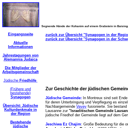
Segnende Hände der Kohanim auf einem Grabstein in Baisin
Eingangsseite
zurück zur Übersicht "Synagogen in der Regi
zurück zur Übersicht "Synagogen in der Schw
Aktuelle
Informationen
Jahrestagungen von
Alemannia Judaica
Die Mitglieder der
Arbeitsgemeinschaft
Jüdische
Friedhöfe
Zur Geschichte der jüdischen Gemein
(Frühere und
bestehende)
Synagogen
Jüdische Gemeinde:
In Montreux sind seit Ende
für deren Unterbringung und Verpflegung es einzel
Übersicht: Jüdische
Nachbargemeinde
Vevey
fusionierte. Sie bestand
Kulturdenkmale in
Lausanne zur
"Israelitischen Gemeinde Lausan
der Region
jüdische Friedhof der Gemeinde liegt auf dem G
Bestehende
Jeschiwa Ez Chajim
: Große Bedeutung für die o
jüdische