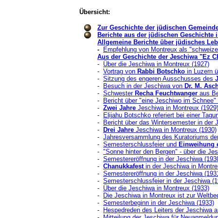
Übersicht:
Zur Geschichte der jüdischen Gemeind
Berichte aus der jüdischen Geschichte i
Allgemeine Berichte über jüdisches Le
-
Empfehlung von Montreux als "schweizeri
Aus der Geschichte der Jeschiwa "Ez Ch
-
Über die Jeschiwa in Montreux (1927)
-
Vortrag von
Rabbi Botschko
in Luzern ü
-
Sitzung des engeren Ausschusses des
-
Besuch in der Jeschiwa von
Dr. M. Asc
-
Schwester
Recha Feuchtwanger
aus Ber
-
Bericht über "eine Jeschiwo im Schnee" 
-
Zwei Jahre
Jeschiwa in Montreux (1929
-
Elijahu Botschko referiert bei einer Tag
-
Bericht über das Wintersemester in der 
-
Drei Jahre
Jeschiwa in Montreux (1930)
-
J
ahresversammlung des Kuratoriums der
-
Semesterschlussfeier und
Einweihung e
-
"Sonne hinter den Bergen" - über die Je
-
Semestereröffnung in der Jeschiwa (193
-
Chanukkafest
in der Jeschiwa in Montre
-
Semestereröffnung in der Jeschiwa (193
-
Semesterschlussfeier in der Jeschiwa (1
-
Über die Jeschiwa in Montreux (1933)
-
Die Jeschiwa in Montreux ist zur Weltbe
-
Semesterbeginn in der Jeschiwa (1933)
-
Hespedreden des Leiters der Jeschiwa a
-
Mitteilung der Jeschiwa für Neuanmeldu