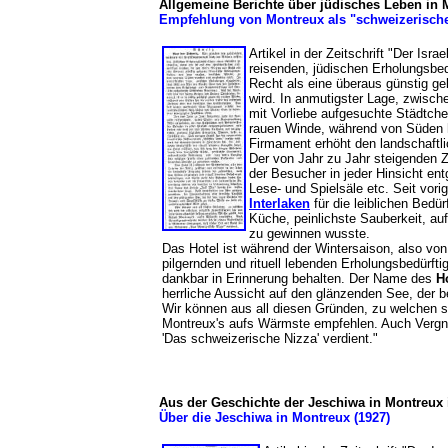
Allgemeine Berichte über jüdisches Leben in 
Empfehlung von Montreux als "schweizerisches 
Artikel in der Zeitschrift "Der Isra
reisenden, jüdischen Erholungsbed
Recht als eine überaus günstig g
wird. In anmutigster Lage, zwisch
mit Vorliebe aufgesuchte Städtch
rauen Winde, während von Süden he
Firmament erhöht den landschaftl
Der von Jahr zu Jahr steigenden 
der Besucher in jeder Hinsicht en
Lese- und Spielsäle etc. Seit vor
Interlaken
für die leiblichen Bedür
Küche, peinlichste Sauberkeit, a
zu gewinnen wusste.
Das Hotel ist während der Wintersaison, also von
pilgernden und rituell lebenden Erholungsbedürft
dankbar in Erinnerung behalten. Der Name des
Ho
herrliche Aussicht auf den glänzenden See, der b
Wir können aus all diesen Gründen, zu welchen si
Montreux's aufs Wärmste empfehlen. Auch Vergnü
'Das schweizerische Nizza' verdient."
Aus der Geschichte der Jeschiwa in Montreux 
Über die Jeschiwa in Montreux (1927)