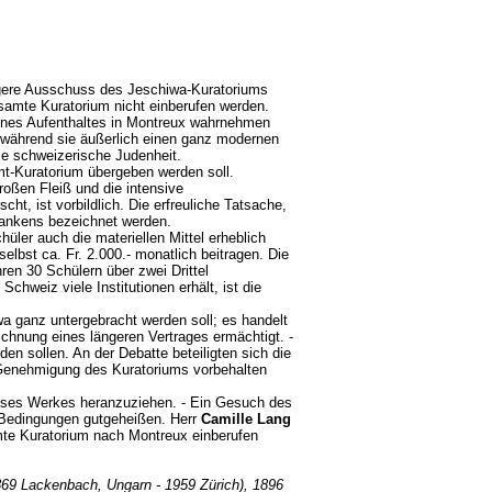
gere Ausschuss des Jeschiwa-Kuratoriums
samte Kuratorium nicht einberufen werden.
seines Aufenthaltes in Montreux wahrnehmen
, während sie äußerlich einen ganz modernen
 die schweizerische Judenheit.
mt-Kuratorium übergeben werden soll.
großen Fleiß und die intensive
ht, ist vorbildlich. Die erfreuliche Tatsache,
edankens bezeichnet werden.
ler auch die materiellen Mittel erheblich
lbst ca. Fr. 2.000.- monatlich beitragen. Die
hren 30 Schülern über zwei Drittel
chweiz viele Institutionen erhält, ist die
a ganz untergebracht werden soll; es handelt
hnung eines längeren Vertrages ermächtigt. -
en sollen. An der Debatte beteiligten sich die
Genehmigung des Kuratoriums vorbehalten
eses Werkes heranzuziehen. - Ein Gesuch des
 Bedingungen gutgeheißen. Herr
Camille Lang
mte Kuratorium nach Montreux einberufen
1869 Lackenbach, Ungarn - 1959 Zürich), 1896