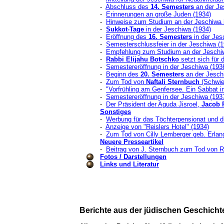
-
Abschluss des
14. Semesters
an der Je
-
Erinnerungen an große Juden (1934)
-
Hinweise zum Studium an der Jeschiwa 
-
Sukkot-Tage
in der Jeschiwa (1934)
-
Eröffnung des
16. Semesters
in der Jes
-
Semesterschlussfeier in der Jeschiwa (1
-
Empfehlung zum Studium an der Jeschi
-
R
abbi Elijahu Botschko
setzt sich für 
-
S
emestereröffnung in der Jeschiwa (193
-
Beginn des
20. Semesters
an der Jesch
-
Zum Tod von
Naftali Sternbuch
(Schwie
-
"Vorfrühling am Genfersee. Ein Sabbat i
-
Semestereröffnung in der Jeschiwa (193
-
Der Präsident der Aguda Jisroel,
Jacob 
Sonstiges
-
Werbung für das Töchterpensionat und d
-
Anzeige von "Reislers Hotel" (1934)
-
Zum Tod von Cilly Lemberger geb. Erlan
Neuere Presseartikel
-
Beitrag von J. Sternbuch zum Tod von 
Fotos / Darstellungen
Links und Literatur
Berichte aus der jüdischen Geschicht