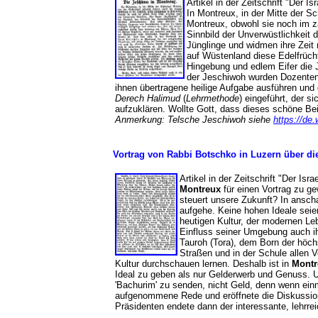
Artikel in der Zeitschrift "Der I
In Montreux, in der Mitte der Sc
Montreux, obwohl sie noch im za
Sinnbild der Unverwüstlichkeit
Jünglinge und widmen ihre Zeit
auf Wüstenland diese Edelfrücht
Hingebung und edlem Eifer die Je
der Jeschiwoh wurden Dozenten
ihnen übertragene heilige Aufgabe ausführen und 
Derech Halimud
(
Lehrmethode
) eingeführt, der s
aufzuklären. Wollte Gott, dass dieses schöne 
Anmerkung: Telsche Jeschiwoh siehe
https://de
Vortrag von Rabbi Botschko in Luzern über di
Artikel in der Zeitschrift "Der Isra
Montreux
für einen Vortrag zu g
steuert unsere Zukunft? In anscha
aufgehe. Keine hohen Ideale seie
heutigen Kultur, der modernen Le
Einfluss seiner Umgebung auch ih
Tauroh (Tora), dem Born der höch
Straßen und in der Schule allen V
Kultur durchschauen lernen. Deshalb ist in
Montr
Ideal zu geben als nur Gelderwerb und Genuss. U
'Bachurim' zu senden, nicht Geld, denn wenn einm
aufgenommene Rede und eröffnete die Diskussio
Präsidenten endete dann der interessante, lehrre