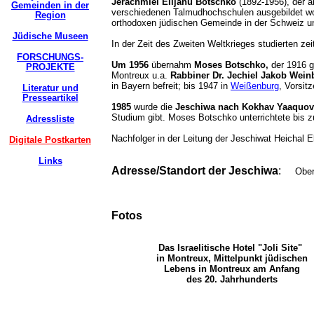
Jerachmiel Elijahu Botschko
(1892-1956), der a
Gemeinden in der
verschiedenen Talmudhochschulen ausgebildet wor
Region
orthodoxen jüdischen Gemeinde in der Schweiz u
Jüdische Museen
In der Zeit des Zweiten Weltkrieges studierten 
FORSCHUNGS-
Um 1956
übernahm
Moses Botschko,
der 1916 g
PROJEKTE
Montreux u.a.
Rabbiner Dr. Jechiel Jakob Wein
in Bayern befreit; bis 1947 in
Weißenburg
, Vorsit
Literatur und
Presseartikel
1985
wurde die
Jeschiwa nach Kokhav Yaaquov 
Studium gibt. Moses Botschko unterrichtete bis 
Adressliste
Nachfolger in der Leitung der Jeschiwat Heicha
Digitale Postkarten
Links
Adresse/Standort der Jeschiwa
:
Oberha
Fotos
Das Israelitische Hotel "Joli Site"
in Montreux, Mittelpunkt jüdischen
Lebens in Montreux am Anfang
des 20. Jahrhunderts