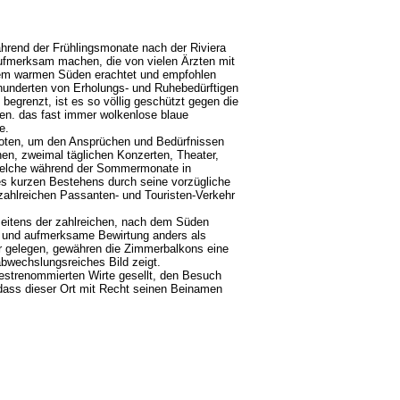
hrend der Frühlingsmonate nach der Riviera
aufmerksam machen, die von vielen Ärzten mit
 dem warmen Süden erachtet und empfohlen
rhunderten von Erholungs- und Ruhebedürftigen
begrenzt, ist es so völlig geschützt gegen die
hen. das fast immer wolkenlose blaue
de.
eboten, um den Ansprüchen und Bedürfnissen
en, zweimal täglichen Konzerten, Theater,
lche während der Sommermonate in
des kurzen Bestehens durch seine vorzügliche
zahlreichen Passanten- und Touristen-Verkehr
 seitens der zahlreichen, nach dem Süden
he und aufmerksame Bewirtung anders als
r gelegen, gewähren die Zimmerbalkons eine
 abwechslungsreiches Bild zeigt.
bestrenommierten Wirte gesellt, den Besuch
dass dieser Ort mit Recht seinen Beinamen