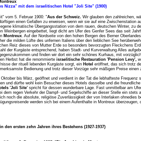
Montreux
Nizza" mit dem israelitischen Hotel "Joli Site" (1900)
elit" vom 5. Februar 1900: "
Aus der Schweiz.
Wir glauben den zahlreichen, wä
ürftigen einen Gefallen zu erweisen, wenn wir sie auf eine Zwischenstation 
elegene klimatische Übergangsstation von dem rauen, deutschen Winter, zu
en Weinbergen eingebettet, liegt dicht am Ufer des Genfer Sees das seit Jah
en
Montreux
. Auf der Nordseite von den hohen Bergen des Berner Oberlandes 
r die milden Lüfte des unfernen Italiens über den lieblichen See herüberwe
ichen Reiz dieses von Mutter Erde so besonders bevorzugten Fleckchens Er
Zahl der Kurgäste entsprechend, haben Stadt- und Kurverwaltung Alles aufg
tgegenzukommen und finden wir dort ein sehr schönes Kurhaus, mit vorzüglich
igen Herbst hat die renommierte
israelitische Restauration 'Pension Levy',
we
fnisse der rituell lebenden Kurgäste sorgt, ein
Hotel
eröffnet, das sich trotz 
ufmerksamste Bedienung und trotz dieser Vorzüge sehr mäßigen Preise einen 
 Oktober bis März, geöffnet und verdient in der Tat die lebhafteste Frequenz
igen und dürfte wohl kein Besucher dieses Hotels dasselbe und die freundlic
tels 'Joli Site'
spricht für dessen wunderbare Lage. Fast unmittelbar am Ufe
ei dem regen Verkehr der Dampf- und Segelschiffe an dieser Stelle ein stets
ch noch die absolute, religiöse Zuverlässigkeit der von Interlaken ohnedies 
gungsreisende werden sich bei einem Aufenthalte in Montreux überzeugen, 
in den ersten zehn Jahren ihres Bestehens (1927-1937)