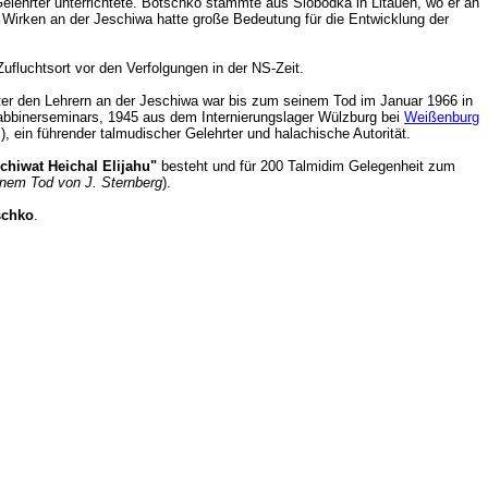
elehrter unterrichtete. Botschko stammte aus Slobodka in Litauen, wo er an
 Wirken an der Jeschiwa hatte große Bedeutung für die Entwicklung der
ux Zufluchtsort vor den Verfolgungen in der NS-Zeit.
ter den Lehrern an der Jeschiwa war bis zum seinem Tod im Januar 1966 in
Rabbinerseminars, 1945 aus dem Internierungslager Wülzburg bei
Weißenburg
, ein führender talmudischer Gelehrter und halachische Autorität.
chiwat Heichal Elijahu"
besteht und für 200 Talmidim Gelegenheit zum
nem Tod von J. Sternberg
).
schko
.