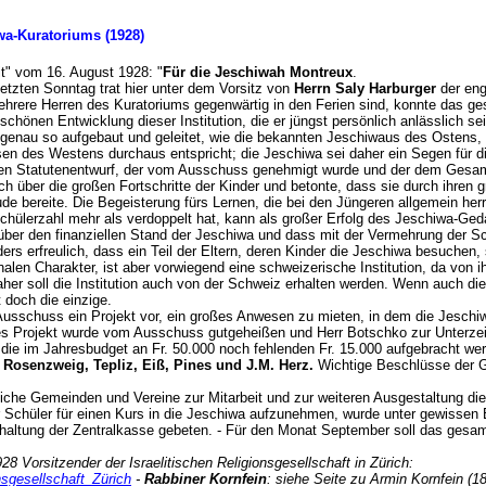
wa-Kuratoriums (1928)
elit" vom 16. August 1928: "
Für die Jeschiwah Montreux
.
letzten Sonntag trat hier unter dem Vorsitz von
Herrn Saly Harburger
der en
rere Herren des Kuratoriums gegenwärtig in den Ferien sind, konnte das ge
schönen Entwicklung dieser Institution, die er jüngst persönlich anlässlich 
b genau so aufgebaut und geleitet, wie die bekannten Jeschiwaus des Ostens
ssen des Westens durchaus entspricht; die Jeschiwa sei daher ein Segen für
nen Statutenentwurf, der vom Ausschuss genehmigt wurde und der dem Gesa
ch über die großen Fortschritte der Kinder und betonte, dass sie durch ihren 
 bereite. Die Begeisterung fürs Lernen, die bei den Jüngeren allgemein herrsc
 Schülerzahl mehr als verdoppelt hat, kann als großer Erfolg des Jeschiwa-G
ber den finanziellen Stand der Jeschiwa und dass mit der Vermehrung der Schü
 erfreulich, dass ein Teil der Eltern, deren Kinder die Jeschiwa besuchen, se
alen Charakter, ist aber vorwiegend eine schweizerische Institution, da von i
er soll die Institution auch von der Schweiz erhalten werden. Wenn auch die S
t doch die einzige.
usschuss ein Projekt vor, ein großes Anwesen zu mieten, in dem die Jeschiw
es Projekt wurde vom Ausschuss gutgeheißen und Herr Botschko zur Unterzeic
die im Jahresbudget an Fr. 50.000 noch fehlenden Fr. 15.000 aufgebracht werd
 Rosenzweig, Tepliz, Eiß, Pines und J.M. Herz.
Wichtige Beschlüsse der 
he Gemeinden und Vereine zur Mitarbeit und zur weiteren Ausgestaltung di
r Schüler für einen Kurs in die Jeschiwa aufzunehmen, wurde unter gewissen
altung der Zentralkasse gebeten. - Für den Monat September soll das gesa
8 Vorsitzender der Israelitischen Religionsgesellschaft in Zürich:
onsgesellschaft_Zürich
-
Rabbiner Kornfein
: siehe Seite zu Armin Kornfein (