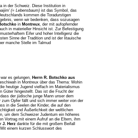
a in der Schweiz. Diese Institution in
haijim' (= Lebensbaum)
ist das Symbol, das
 Deutschlands kommen die Toradurstigen
rgebnis, wenn wir bedenken, dass sozusagen
Botschko
in
Montreux
, der mit aufopfernder
uch in materieller Hinsicht ist. Zur Befestigung
 musterhaftem Eifer und hoher Intelligenz die
en Sinne der Tradition und ist der litauische
 über manche Stelle im Talmud
war es gelungen,
Herrn R. Botschko aus
 Jeschiwah in Montreux über das Thema: Wohin
die heutige Jugend vielfach im Materialismus
Güter hingestellt. Das ist die Frucht der
, dass der jüdische junge Mann unser dem
zum Opfer fällt und sich immer weiter von der
s in die Seelen der Kinder, die auf den
htigkeit und Äußerlichkeit der weltlichen
den, um dem Schweizer Judentum ein höheres
 Vortrag mit einem Aufruf an die Eltern, ihm
rr
J. Herz
dankte für die mit großem Beifall
. Mit einem kurzen Schlusswort des