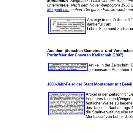
Montabaur
). Siegmund Zodick war seit 1922 Lehr
unterrichtete. Nach dem Novemberpogrom 1938 w
Mergentheim
ziehen. Die ganze Familie wurde am
Anzeige in der Zeitschrift
dankerfüllt an:
Lehrer Siegmund Zodick 
Aus dem jüdischen Gemeinde- und Vereinsle
Purimfeier der Chewrah Kadischah (1907)
Artikel in der Zeitschrift 
gemeinsame Purimfeier. D
1000-Jahr-Feier der Stadt Montabaur mit Betei
Artikel in der Zeitschrift "D
Fest ihres tausendjährigen
festlicher Weise zu begeh
des Tages. - Nachmittags 4
die Stadtverwaltung eine u
Montabaur' von Lehrer J. Z