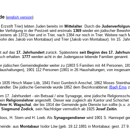
de
(
english version
)
Erzstift Trier) lebten Juden bereits im
Mittelalter
. Durch die
Judenverfolgu
der Verfolgung in der Pestzeit wird erstmals
1369
wieder ein jüdischer Bewohn
stens ab 1372) hier und in Trier, nach 1384 nur noch in Trier. Weitere nach 
hn des Jakob von Montabaur) und Trier (Jakob von Montabaur). Im 15. Jahrh
t auf das
17. Jahrhundert
zurück. Spätestens
seit Beginn des 17. Jahrhu
sch erhalten.
1777
werden acht in der Judengasse lebende Familien genannt.
r jüdischen Gemeindeglieder weiter zu (1803 5 Familien mit 44 Personen, 18
 Haushaltungen), 1901 112 Personen (1901 in 26 Haushaltungen; von insgesa
b 1835 Hirsch Maier Löb, 1841 Feist Gumbrich Anschel, 1862 Moses Steinthal
händler. Die jüdische Gemeinde wurde 1852 dem Bezirksrabbinat
(Bad) Ems
z
m 17. Jahrhundert - ein Betsaal / eine Synagoge, eine jüdische Religionssch
 ein
Religionslehrer
angestellt. Dieser war zugleich als Kantor und Schochet (
hrer H. Wagschal
, der bis 1914 der Gemeinde gute Dienste tun sollte (s.u.
Siegmund Zodick
, sein Nachfolger vermutlich ab 1925
Josef Zeitin
.
oss, H. Stern und H. Loeb. Als
Synagogendiener
wird 1901 S. Hannopel g
emeinde: aus
Montabaur
Isidor Löw (geb. 19.12.1881 in Montabaur, gest. 27.9