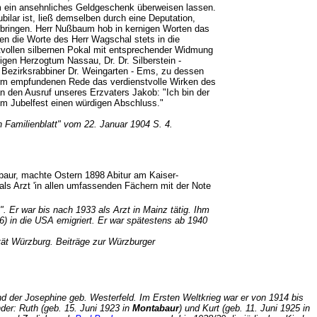
m ein ansehnliches Geldgeschenk überweisen lassen.
ilar ist, ließ demselben durch eine Deputation,
bringen. Herr Nußbaum hob in kernigen Worten das
gen die Worte des Herr Wagschal stets in die
tvollen silbernen Pokal mit entsprechender Widmung
igen Herzogtum Nassau, Dr. Dr. Silberstein -
 Bezirksrabbiner Dr. Weingarten - Ems, zu dessen
warm empfundenen Rede das verdienstvolle Wirken des
an den Ausruf unseres Erzvaters Jakob: "Ich bin der
em Jubelfest einen würdigen Abschluss."
n Familienblatt" vom 22. Januar 1904 S. 4.
abaur, machte Ostern 1898 Abitur am Kaiser-
ls Arzt 'in allen umfassenden Fächern mit der Note
. Er war bis nach 1933 als Arzt in Mainz tätig. Ihm
6) in die USA emigriert. Er war spätestens ab 1940
tät Würzburg. Beiträge zur Würzburger
 der Josephine geb. Westerfeld. Im Ersten Weltkrieg war er von 1914 bis
der: Ruth (geb. 15. Juni 1923 in
Montabaur
) und Kurt (geb. 11. Juni 1925 in