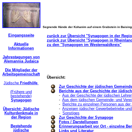
Segnende Hände der Kohanim auf einem Grabstein in Baisin
Eingangsseite
zurück zur Übersicht "Synagogen in der Regi
zurück zur Übersicht "Synagogen in Rheinland
Aktuelle
zu den "Synagogen im Westerwaldkreis"
Informationen
Jahrestagungen von
Alemannia Judaica
Die Mitglieder der
Arbeitsgemeinschaft
Übersicht:
Jüdische
Friedhöfe
Zur Geschichte der jüdischen Gemeind
Berichte aus der Geschichte der jüdis
(Frühere und
-
Aus der Geschichte der jüdischen Lehrer
bestehende)
-
Aus dem jüdischen Gemeinde- und Verei
Synagogen
-
Berichte zu einzelnen Personen aus de
-
Anzeigen jüdischer Gewerbebetriebe und
Übersicht: Jüdische
Kulturdenkmale in
-
Sonstiges
der Region
Zur Geschichte der Synagoge
Fotos / Darstellungen
Bestehende
Erinnerungsarbeit vor Ort - einzelne Ber
jüdische
Links und Literatur