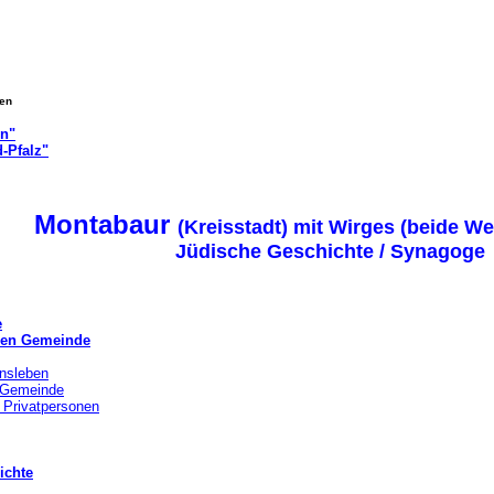
gen
on"
-Pfalz"
Montabaur
(Kreisstadt) mit Wirges (beide We
Jüdische Geschichte / Synagoge
e
chen Gemeinde
nsleben
r Gemeinde
 Privatpersonen
ichte