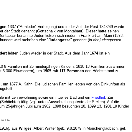
ngen
1337 ("Armleder"-Verfolgung) und in der Zeit der Pest 1348/49 wurde
er der Stadt genannt (Gottschalk von Montabaur). Dieser hatte seinen
Montabaur benannte Juden ließen sich nieder in Frankfurt am Main (1373:
undert wird mehrfach eine "
Judengasse
" genannt (
in der judengassen
ndert
lebten Juden wieder in der Stadt. Aus dem Jahr
1674
ist ein
10 9 Familien mit 25 minderjährigen Kindern, 1818 13 Familien zusammen
mt 3.300 Einwohnern), um
1905 mit 117 Personen
den Höchststand zu
, um 1877 A. Kahn. Die jüdischen Familien lebten von den Einkünften als
ugeteilt.
ule mit Lehrerwohnung sowie ein rituelles Bad und ein
Friedhof
. Zur
Schächter) tätig (vgl. unten Ausschreibungstexte der Stellen). Auf die
 zum 25-jährigen Jubiläum 1902; 1898 besuchten 18, 1899 13, 1901 19 Kinder
enannt.
.1916), aus
Wirges
: Albert Winter (geb. 9.8.1879 in Mönchengladbach, gef.