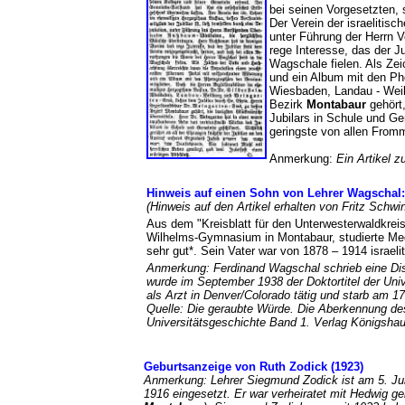
bei seinen Vorgesetzten,
Der Verein der israelitis
unter Führung der Herrn 
rege Interesse, das der J
Wagschale fielen. Als Ze
und ein Album mit den Pho
Wiesbaden, Landau - Weil
Bezirk
Montabaur
gehört,
Jubilars in Schule und Ge
geringste von allen From
Anmerkung:
Ein Artikel 
Hinweis auf einen Sohn von Lehrer Wagschal
(Hinweis auf den Artikel erhalten von Fritz Sch
Aus dem "Kreisblatt für den Unterwesterwaldkreis
Wilhelms-Gymnasium in Montabaur, studierte Medi
sehr gut*. Sein Vater war von 1878 – 1914 israel
Anmerkung: Ferdinand Wagschal schrieb eine Disse
wurde im September 1938 der Doktortitel der Univ
als Arzt in Denver/Colorado tätig und starb am 17
Quelle: Die geraubte Würde. Die Aberkennung des
Universitätsgeschichte Band 1. Verlag Königs
Geburtsanzeige von Ruth Zodick (1923)
Anmerkung: Lehrer Siegmund Zodick ist am 5. Ju
1916 eingesetzt. Er war verheiratet mit Hedwig g