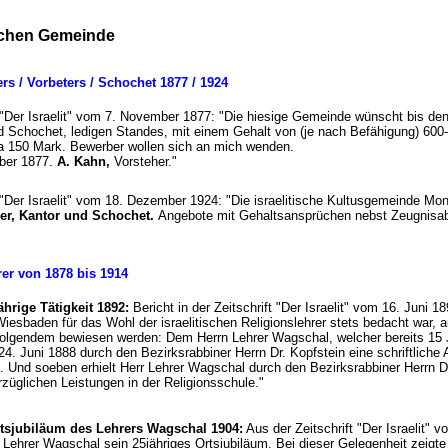
ischen Gemeinde
rs / Vorbeters / Schochet 1877 / 1924
t "Der Israelit" vom 7. November 1877: "Die hiesige Gemeinde wünscht bis de
nd Schochet, ledigen Standes, mit einem Gehalt von (je nach Befähigung) 600
a 150 Mark. Bewerber wollen sich an mich wenden.
ber 1877.
A. Kahn,
Vorsteher."
t "Der Israelit" vom 18. Dezember 1924: "Die israelitische Kultusgemeinde Mo
rer, Kantor und Schochet.
Angebote mit Gehaltsansprüchen nebst Zeugnisab
ehrer von 1878 bis 1914
hrige Tätigkeit 1892:
Bericht in der Zeitschrift "Der Israelit" vom 16. Juni 18
iesbaden für das Wohl der israelitischen Religionslehrer stets bedacht war, a
Folgendem bewiesen werden: Dem Herrn Lehrer Wagschal, welcher bereits 15 
4. Juni 1888 durch den Bezirksrabbiner Herrn Dr. Kopfstein eine schriftliche
Und soeben erhielt Herr Lehrer Wagschal durch den Bezirksrabbiner Herrn Dr
rzüglichen Leistungen in der Religionsschule."
rtsjubiläum des Lehrers Wagschal 1904:
Aus der Zeitschrift "Der Israelit" 
 Lehrer Wagschal sein 25jähriges Ortsjubiläum. Bei dieser Gelegenheit zeigte e