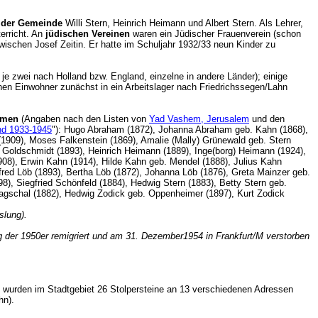
r der Gemeinde
Willi Stern, Heinrich Heimann und Albert Stern. Als Lehrer,
terricht. An
jüdischen Vereinen
waren ein Jüdischer Frauenverein (schon
ischen Josef Zeitin. Er hatte im Schuljahr 1932/33 neun Kinder zu
je zwei nach Holland bzw. England, einzelne in andere Länder); einige
chen Einwohner zunächst in ein Arbeitslager nach Friedrichssegen/Lahn
en.
mmen
(Angaben nach den Listen von
Yad Vashem, Jerusalem
und den
and 1933-1945
"): Hugo Abraham (1872), Johanna Abraham geb. Kahn (1868),
1909), Moses Falkenstein (1869), Amalie (Mally) Grünewald geb. Stern
b. Goldschmidt (1893), Heinrich Heimann (1889), Inge(borg) Heimann (1924),
908), Erwin Kahn (1914), Hilde Kahn geb. Mendel (1888), Julius Kahn
fred Löb (1893), Bertha Löb (1872), Johanna Löb (1876), Greta Mainzer geb.
, Siegfried Schönfeld (1884), Hedwig Stern (1883), Betty Stern geb.
g Wagschal (1882), Hedwig Zodick geb. Oppenheimer (1897), Kurt Zodick
lung).
g der 1950er remigriert und am 31. Dezember1954 in Frankfurt/M verstorben
4 wurden im Stadtgebiet 26 Stolpersteine an 13 verschiedenen Adressen
n Kahn).