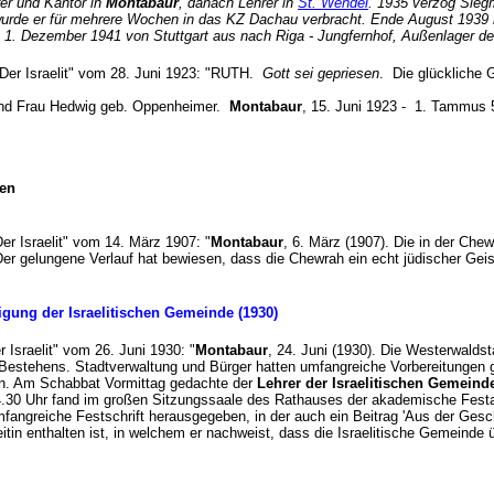
er und Kantor in
Montabaur
, danach Lehrer in
St. Wendel
. 1935 verzog Sie
urde er für mehrere Wochen in das KZ Dachau verbracht. Ende August 1939
 1. Dezember 1941 von Stuttgart aus nach Riga - Jungfernhof, Außenlager d
 "Der Israelit" vom 28. Juni 1923: "RUTH.
Gott sei gepriesen
. Die glückliche 
und Frau Hedwig geb. Oppenheimer.
Montabaur
, 15. Juni 1923 - 1. Tammus 
ben
"Der Israelit" vom 14. März 1907: "
Montabaur
, 6. März (1907). Die in der Che
er gelungene Verlauf hat bewiesen, dass die Chewrah ein echt jüdischer Geis
ligung der Israelitischen Gemeinde (1930)
er Israelit" vom 26. Juni 1930: "
Montabaur
, 24. Juni (1930). Die Westerwaldst
 Bestehens. Stadtverwaltung und Bürger hatten umfangreiche Vorbereitungen ge
en. Am Schabbat Vormittag gedachte der
Lehrer der Israelitischen Gemeinde,
.30 Uhr fand im großen Sitzungssaale des Rathauses der akademische Festakt
mfangreiche Festschrift herausgegeben, in der auch ein Beitrag 'Aus der Gesc
eitin enthalten ist, in welchem er nachweist, dass die Israelitische Geme