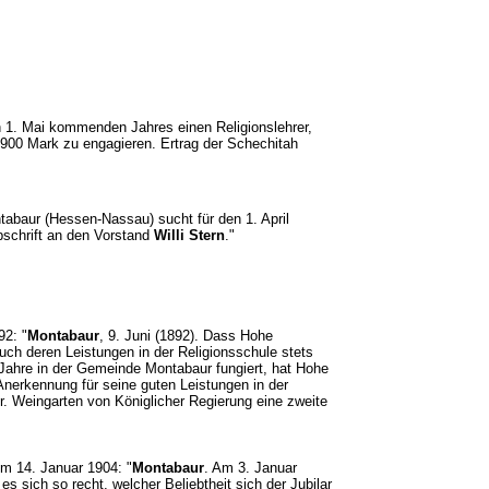
n 1. Mai kommenden Jahres einen Religionslehrer,
-900 Mark zu engagieren. Ertrag der Schechitah
ntabaur (Hessen-Nassau) sucht für den 1. April
schrift an den Vorstand
Willi Stern
."
92: "
Montabaur
, 9. Juni (1892). Dass Hohe
uch deren Leistungen in der Religionsschule stets
Jahre in der Gemeinde Montabaur fungiert, hat Hohe
 Anerkennung für seine guten Leistungen in der
. Weingarten von Königlicher Regierung eine zweite
vom 14. Januar 1904: "
Montabaur
. Am 3. Januar
s sich so recht, welcher Beliebtheit sich der Jubilar