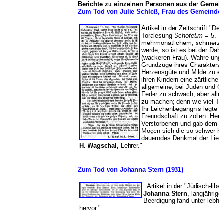
Berichte zu einzelnen Personen aus der Geme
Zum Tod von Julie Schloß, Frau des Gemeinde
Artikel in der Zeitschrift "
Toralesung
Schofetim
= 5. 
mehrmonatlichem, schmerzli
werde, so ist es bei der Da
(wackeren Frau). Wahre unge
Grundzüge ihres Charakters
Herzensgüte und Milde zu e
ihren Kindern eine zärtlic
allgemeine, bei Juden und C
Feder zu schwach, aber alle
zu machen; denn wie viel T
Ihr Leichenbegängnis legte
Freundschaft zu zollen. He
Verstorbenen und gab dem 
Mögen sich die so schwer h
dauerndes Denkmal der Lie
H. Wagschal,
Lehrer."
Zum Tod von Johanna Stern (1931)
Artikel in der "Jüdisch-li
Johanna Stern
, langjähr
Beerdigung fand unter lebh
hervor."