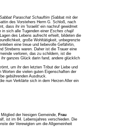
Sabbat Paraschat Schauftim
(Sabbat mit der
Gattin des Vorstehers Herrn G. Schloß, nach
 dass ihr im 'Israelit' ein nachruf gewidmet
e in sich alle Tugenden einer
Esches chajil
agen des Lebens aufrecht erhielt, bildeten die
undlichkeit, große Wohltätigkeit, unbegrenzte
leben eine treue und liebevolle Gefährtin,
nd Strebens waren. Daher ist die Trauer eine
einde verloren, das zu schildern, ist die
e ihr ganzes Glück darin fand, andere glücklich
ömt, um ihr den letzten Tribut der Liebe und
n Worten die vielen guten Eigenschaften der
elbe gebührenden Ausdruck.
 nun Verklärte sich in dem Herzen Aller ein
e Mitglied der hiesigen Gemeinde,
Frau
lf, ist im 84. Lebensjahres verschieden. Die
enste der Verewigten um die Allgemeinheit