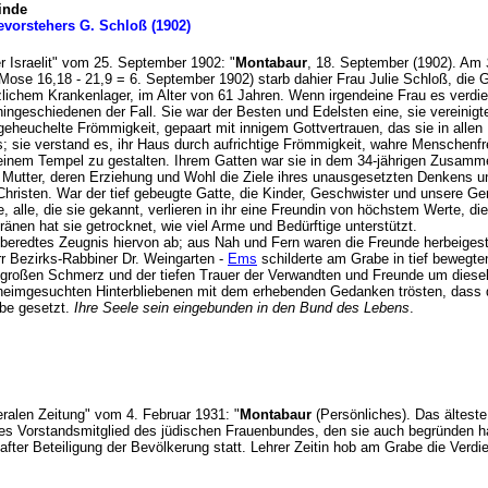
inde
vorstehers G. Schloß (1902)
Der Israelit" vom 25. September 1902: "
Montabaur
, 18. September (1902). Am
Mose 16,18 - 21,9 = 6. September 1902) starb dahier Frau Julie Schloß, die 
chem Krankenlager, im Alter von 61 Jahren. Wenn irgendeine Frau es verdient,
hingeschiedenen der Fall. Sie war der Besten und Edelsten eine, sie vereinigt
heuchelte Frömmigkeit, gepaart mit innigem Gottvertrauen, das sie in allen L
; sie verstand es, ihr Haus durch aufrichtige Frömmigkeit, wahre Menschenfre
inem Tempel zu gestalten. Ihrem Gatten war sie in dem 34-jährigen Zusammen
he Mutter, deren Erziehung und Wohl die Ziele ihres unausgesetzten Denkens u
hristen. War der tief gebeugte Gatte, die Kinder, Geschwister und unsere Gem
, alle, die sie gekannt, verlieren in ihr eine Freundin von höchstem Werte, di
ränen hat sie getrocknet, wie viel Arme und Bedürftige unterstützt.
 beredtes Zeugnis hiervon ab; aus Nah und Fern waren die Freunde herbeigestr
rr Bezirks-Rabbiner Dr. Weingarten -
Ems
schilderte am Grabe in tief bewegte
großen Schmerz und der tiefen Trauer der Verwandten und Freunde um dies
eimgesuchten Hinterbliebenen mit dem erhebenden Gedanken trösten, dass die
be gesetzt.
Ihre Seele sein eingebunden in den Bund des Lebens
.
beralen Zeitung" vom 4. Februar 1931: "
Montabaur
(Persönliches). Das ältest
iges Vorstandsmitglied des jüdischen Frauenbundes, den sie auch begründen ha
after Beteiligung der Bevölkerung statt. Lehrer Zeitin hob am Grabe die Verdi