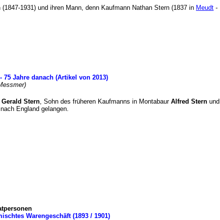
rn (1847-1931) und ihren Mann, denn Kaufmann Nathan Stern (1837 in
Meudt
- 
- 75 Jahre danach (Artikel von 2013)
ka Messmer)
n
Gerald Stern
, Sohn des früheren Kaufmanns in Montabaur
Alfred Stern
und
t nach England gelangen.
atpersonen
mischtes Warengeschäft (1893 / 1901)