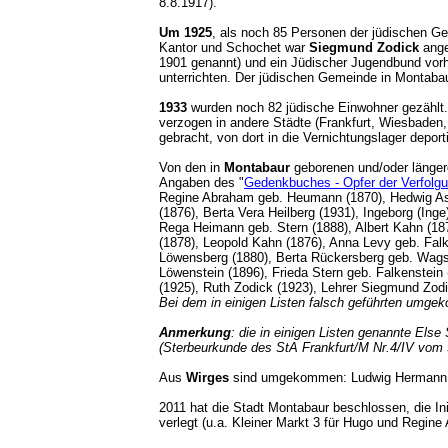
8.8.1917).
Um 1925
, als noch 85 Personen der jüdischen G
Kantor und Schochet war
Siegmund Zodick
anges
1901 genannt) und ein Jüdischer Jugendbund vo
unterrichten. Der jüdischen Gemeinde in Montaba
1933
wurden noch 82 jüdische Einwohner gezählt. V
verzogen in andere Städte (Frankfurt, Wiesbaden,
gebracht, von dort in die Vernichtungslager depor
Von den in
Montabaur
geborenen und/oder länger
Angaben des "
Gedenkbuches - Opfer der Verfolgun
Regine Abraham geb. Heumann (1870), Hedwig Asch
(1876), Berta Vera Heilberg (1931), Ingeborg (Ing
Rega Heimann geb. Stern (1888), Albert Kahn (187
(1878), Leopold Kahn (1876), Anna Levy geb. Falk
Löwensberg (1880), Berta Rückersberg geb. Wagsc
Löwenstein (1896), Frieda Stern geb. Falkenstein 
(1925), Ruth Zodick (1923), Lehrer Siegmund Zod
Bei dem in einigen Listen falsch geführten umge
Anmerkung
: die in einigen Listen genannte Els
(Sterbeurkunde des StA Frankfurt/M Nr.4/IV vom 
Aus
Wirges
sind umgekommen: Ludwig Hermann 
2011 hat die Stadt Montabaur beschlossen, die Init
verlegt (u.a. Kleiner Markt 3 für Hugo und Regi