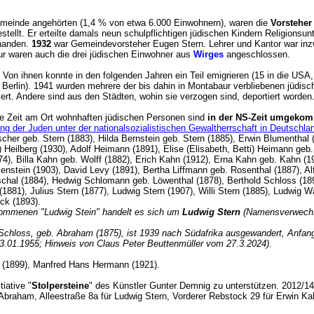
emeinde angehörten (1,4 % von etwa 6.000 Einwohnern), waren die
Vorstehe
tellt. Er erteilte damals neun schulpflichtigen jüdischen Kindern Religionsun
rhanden.
1932
war Gemeindevorsteher Eugen Stern. Lehrer und Kantor war inzw
ur waren auch die drei jüdischen Einwohner aus
Wirges
angeschlossen.
on ihnen konnte in den folgenden Jahren ein Teil emigrieren (15 in die USA, 
 Berlin). 1941 wurden mehrere der bis dahin in Montabaur verbliebenen jüdis
tiert. Andere sind aus den Städten, wohin sie verzogen sind, deportiert word
e Zeit am Ort wohnhaften jüdischen Personen sind
in der NS-Zeit umgeko
g der Juden unter der nationalsozialistischen Gewaltherrschaft in Deutschl
er geb. Stern (1883), Hilda Bernstein geb. Stern (1885), Erwin Blumenthal (
e) Heilberg (1930), Adolf Heimann (1891), Elise (Elisabeth, Betti) Heimann ge
4), Billa Kahn geb. Wolff (1882), Erich Kahn (1912), Erna Kahn geb. Kahn (1
enstein (1903), David Levy (1891), Bertha Liffmann geb. Rosenthal (1887), Al
hal (1884), Hedwig Schlomann geb. Löwenthal (1878), Berthold Schloss (1898)
(1881), Julius Stern (1877), Ludwig Stern (1907), Willi Stern (1885), Ludwi
ick (1893).
kommenen "Ludwig Stein" handelt es sich um
Ludwig Stern
(Namensverwechs
e Schloss, geb. Abraham (1875), ist 1939 nach Südafrika ausgewandert, Anfan
3.01.1955; Hinweis von Claus Peter Beuttenmüller vom 27.3.2024).
(1899), Manfred Hans Hermann (1921).
iative "
Stolpersteine
" des Künstler Gunter Demnig zu unterstützen. 2012/1
ne Abraham, Alleestraße 8a für Ludwig Stern, Vorderer Rebstock 29 für Erwi