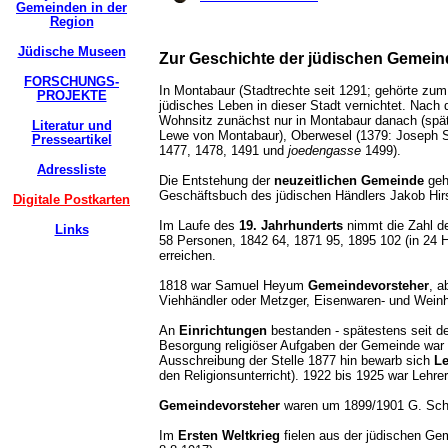
Gemeinden in der
Region
Jüdische Museen
Zur Geschichte der jüdischen Gemein
FORSCHUNGS-
In Montabaur (Stadtrechte seit 1291; gehörte zum 
PROJEKTE
jüdisches Leben in dieser Stadt vernichtet. Nach 
Wohnsitz zunächst nur in Montabaur danach (späte
Literatur und
Lewe von Montabaur), Oberwesel (1379: Joseph So
Presseartikel
1477, 1478, 1491 und
joedengasse
1499).
Adressliste
Die Entstehung der
neuzeitlichen Gemeinde
geh
Geschäftsbuch des jüdischen Händlers Jakob Hir
Digitale Postkarten
Im Laufe des
19. Jahrhunderts
nimmt die Zahl de
Links
58 Personen, 1842 64, 1871 95, 1895 102 (in 24
erreichen.
1818 war Samuel Heyum
Gemeindevorsteher
, a
Viehhändler oder Metzger, Eisenwaren- und Wein
An
Einrichtungen
bestanden - spätestens seit de
Besorgung religiöser Aufgaben der Gemeinde war
Ausschreibung der Stelle 1877 hin bewarb sich
Le
den Religionsunterricht). 1922 bis 1925 war Lehrer
Gemeindevorsteher
waren um 1899/1901 G. Schl
Im
Ersten Weltkrieg
fielen aus der jüdischen G