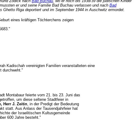
gmund Zodick nach
Bad Buchau
, wo er noch bis 1938/39 die jüdischen Kinder
 mussten er und seine Familie Bad Buchau verlassen und nach
Bad
es Ghetto Riga deportiert und im September 1944 in Auschwitz ermordet.
Geburt eines kräftigen Töchterchens zeigen
5683."
wrah Kadischah vereinigten Familien veranstalteten eine
t durchweht."
adt Montabaur feierte vom 21. bis 23. Juni das
troffen, um diese seltene Stadtfeier in
 Herr J. Zeitin
, in der Predigt der Bedeutung
 statt. Aus Anlass der Tausendjahrfeier hat
hichte der Israelitischen Kultusgemeinde
inde über 600 Jahre besteht."