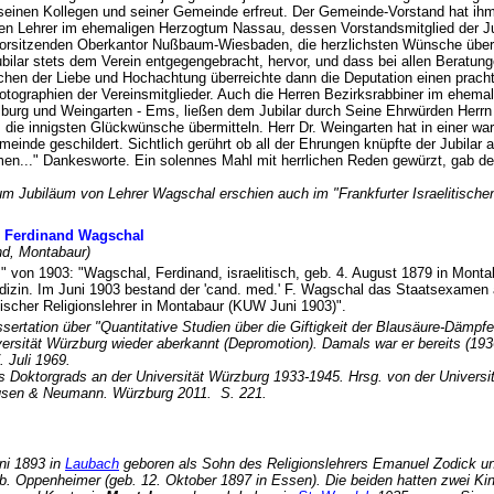
 seinen Kollegen und seiner Gemeinde erfreut. Der Gemeinde-Vorstand hat ih
chen Lehrer im ehemaligen Herzogtum Nassau, dessen Vorstandsmitglied der Jub
Vorsitzenden Oberkantor Nußbaum-Wiesbaden, die herzlichsten Wünsche über
ubilar stets dem Verein entgegengebracht, hervor, und dass bei allen Beratun
ichen der Liebe und Hochachtung überreichte dann die Deputation einen prach
tographien der Vereinsmitglieder. Auch die Herren Bezirksrabbiner im ehemal
burg und Weingarten - Ems, ließen dem Jubilar durch Seine Ehrwürden Herrn
 die innigsten Glückwünsche übermitteln. Herr Dr. Weingarten hat in einer 
meinde geschildert. Sichtlich gerührt ob all der Ehrungen knüpfte der Jubilar 
men..." Dankesworte. Ein solennes Mahl mit herrlichen Reden gewürzt, gab d
zum Jubiläum von Lehrer Wagschal erschien auch im "Frankfurter Israelitische
: Ferdinand Wagschal
wind, Montabaur)
" von 1903: "Wagschal, Ferdinand, israelitisch, geb. 4. August 1879 in Mont
zin. Im Juni 1903 bestand der 'cand. med.' F. Wagschal das Staatsexamen a
itischer Religionslehrer in Montabaur (KUW Juni 1903)".
rtation über "Quantitative Studien über die Giftigkeit der Blausäure-Dämpfe"
ersität Würzburg wieder aberkannt (Depromotion). Damals war er bereits (193
. Juli 1969.
 Doktorgrads an der Universität Würzburg 1933-1945. Hrsg. von der Universi
hausen & Neumann. Würzburg 2011. S. 221.
ni 1893 in
Laubach
geboren als Sohn des Religionslehrers Emanuel Zodick und
eb. Oppenheimer (geb. 12. Oktober 1897 in Essen). Die beiden hatten zwei Kin