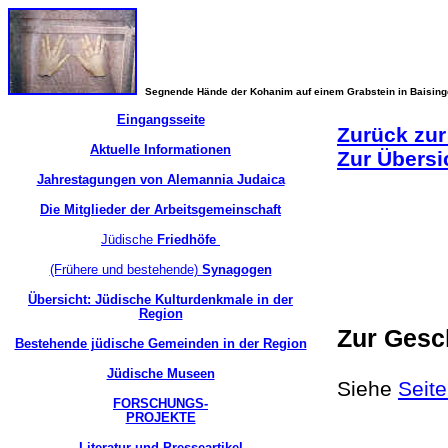
Segnende Hände der Kohanim auf einem Grabstein in Baisin
Eingangsseite
Zurück zur
Aktuelle Informationen
Zur Übersi
Jahrestagungen von Alemannia Judaica
Die Mitglieder der Arbeitsgemeinschaft
Jüdische
Friedhöfe
(Frühere und bestehende)
Synagogen
Übersicht: Jüdische Kulturdenkmale in der
Region
Zur Gesc
Bestehende jüdische Gemeinden in der Region
Jüdische Museen
Siehe
Seite
FORSCHUNGS-
PROJEKTE
Literatur und Presseartikel