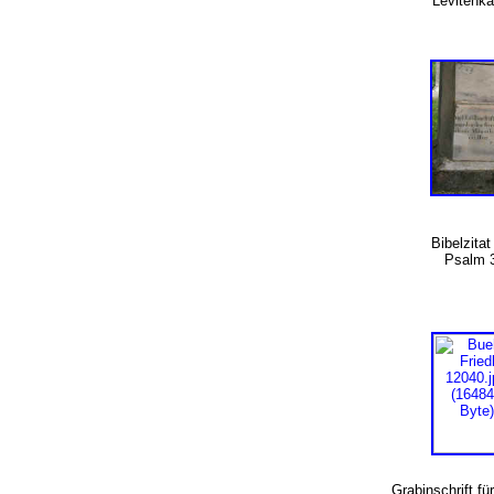
Levitenk
Bibelzita
Psalm 
Grabinschrift fü