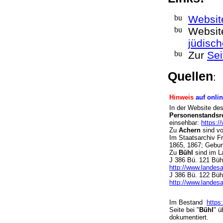
Website
Websit
jüdisch
Zur
Sei
Quellen
:
Hinweis
auf onli
In der Website de
Personenstandsre
einsehbar:
https:/
Zu
Achern
sind v
Im Staatsarchiv Fr
1865, 1867; Geb
Zu
Bühl
sind im L
J 386 Bü. 121 Büh
http://www.landesa
J 386 Bü. 122 Büh
http://www.landesa
Im Bestand
https
Seite bei "
Bühl
" ü
dokumentiert.