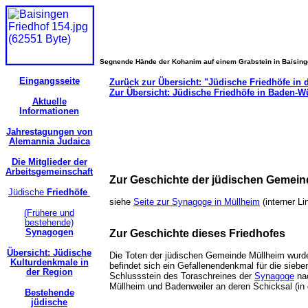
Segnende Hände der Kohanim auf einem Grabstein in Baisin
Eingangsseite
Zurück zur Übersicht: "Jüdische Friedhöfe in 
Zur Übersicht: Jüdische Friedhöfe in Baden-W
Aktuelle
Informationen
Jahrestagungen von
Alemannia Judaica
Die Mitglieder der
Arbeitsgemeinschaft
Zur Geschichte der jüdischen Gemei
Jüdische
Friedhöfe
siehe
Seite zur Synagoge in Müllheim
(interner 
(Frühere und
bestehende)
Synagogen
Zur Geschichte dieses Friedhofes
Übersicht: Jüdische
Die Toten der jüdischen Gemeinde Müllheim wurd
Kulturdenkmale in
befindet sich ein Gefallenendenkmal für die sieb
der Region
Schlussstein des Toraschreines der
Synagoge
nac
Müllheim und Badenweiler an deren Schicksal (i
Bestehende
jüdische