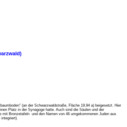
warzwald)
sbaumboden" (an der Schwarzwaldstraße, Fläche 19,94 a) beigesetzt. Hier
einen Platz in der Synagoge hatte. Auch sind die Säulen
und der
e mit Bronzetafeln
und den Namen von 46 umgekommenen Juden aus
e
integriert).