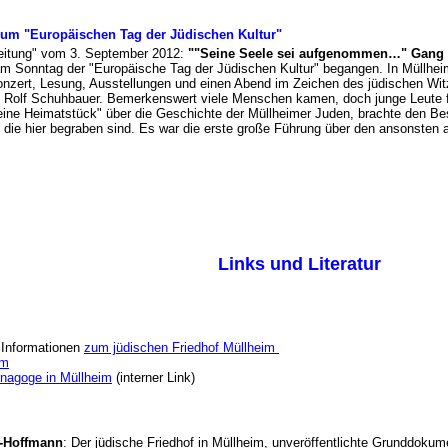
zum "Europäischen Tag der Jüdischen Kultur"
 Zeitung" vom 3. September 2012:
""Seine Seele sei aufgenommen…" Gang ü
m Sonntag der "Europäische Tag der Jüdischen Kultur" begangen. In Müllheim
nzert, Lesung, Ausstellungen und einen Abend im Zeichen des jüdischen Witz
on Rolf Schuhbauer. Bemerkenswert viele Menschen kamen, doch junge Leute fe
ine Heimatstück" über die Geschichte der Müllheimer Juden, brachte den Bes
, die hier begraben sind. Es war die erste große Führung über den ansonste
Links und Literatur
 Informationen
zum jüdischen Friedhof Müllheim
im
ynagoge in Müllheim
(interner Link)
r-Hoffmann
: Der jüdische Friedhof in Müllheim, unveröffentlichte Grunddoku