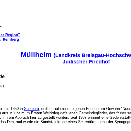
gen
der Region"
ürttemberg
Müllheim
(Landkreis Breisgau-Hochsch
Jüdischer Friedhof
nde
Link)
en bis 1850 in
Sulzburg
, seither auf einem eigenen Friedhof im Gewann "Nus
en aus Müllheim im Ersten Weltkrieg gefallenen Gemeindeglieder, das früher s
h ihrem Abbruch hier aufgestellt worden. Seit 1987 erinnert eine Gedenkstätt
n das Denkmal wurde die Sandsteinkrone eines Seitentürmchens der Synagog