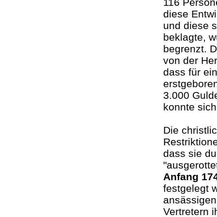
116 Person
diese Entwi
und diese s
beklagte, w
begrenzt. 
von der He
dass für ei
erstgebore
3.000 Guld
konnte sich
Die christl
Restriktio
dass sie du
"ausgerotte
Anfang 17
festgelegt 
ansässigen 
Vertretern 