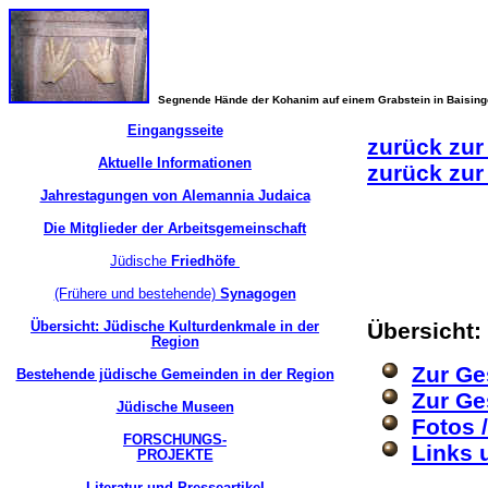
Segnende Hände der Kohanim auf einem Grabstein in Baisin
Eingangsseite
zurück zur
Aktuelle Informationen
zurück zur
Jahrestagungen von Alemannia Judaica
Die Mitglieder der Arbeitsgemeinschaft
Jüdische
Friedhöfe
(Frühere und bestehende)
Synagogen
Übersicht: Jüdische Kulturdenkmale in der
Übersicht
Region
Zur Ge
Bestehende jüdische Gemeinden in der Region
Zur Ge
Jüdische Museen
Fotos 
FORSCHUNGS-
Links 
PROJEKTE
Literatur und Presseartikel