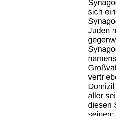
Synagog
sich ei
Synagog
Juden m
gegenwä
Synagog
namens
Großvat
vertrieb
Domizil
aller se
diesen 
seinem