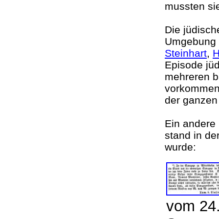
mussten si
Die jüdisch
Umgebung a
Steinhart
,
H
Episode jüd
mehreren b
vorkomme
der ganzen
Ein andere
stand in d
wurde:
vom 24.