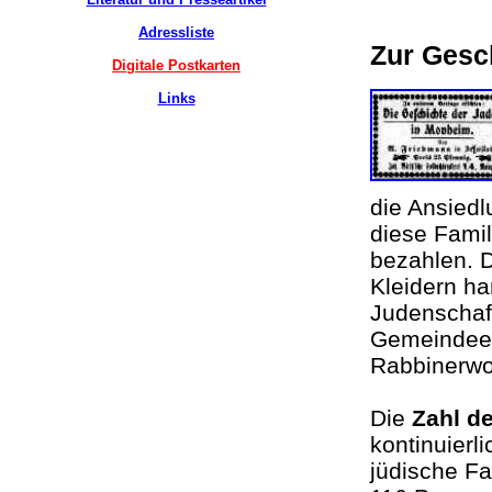
Adressliste
Zur Gesc
Digitale Postkarten
Links
die Ansiedl
diese Fami
bezahlen. D
Kleidern h
Judenschaft
Gemeindeei
Rabbinerw
Die
Zahl d
kontinuierl
jüdische Fa