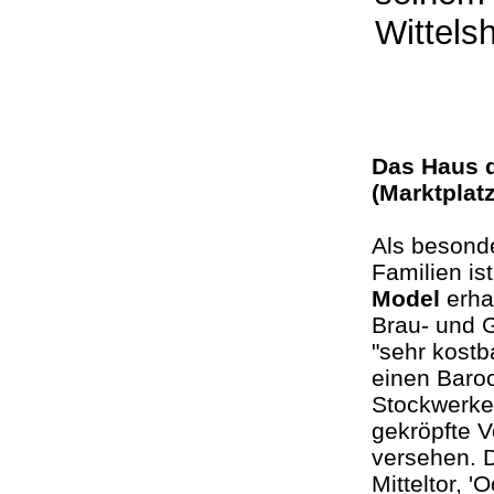
Wittels
Das Haus d
(Marktpla
Als besonde
Familien is
Model
erha
Brau- und 
"sehr kostb
einen Baroc
Stockwerke 
gekröpfte V
versehen. D
Mitteltor, 