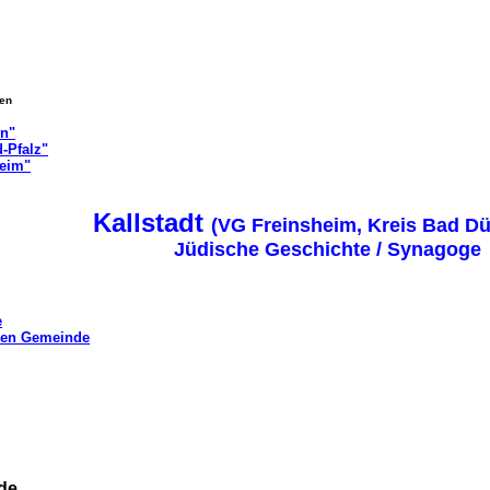
gen
on"
-Pfalz"
heim"
Kallstadt
(VG Freinsheim, Kreis Bad D
Jüdische Geschichte / Synagoge
e
chen Gemeinde
de