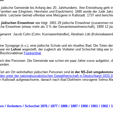
 jüdische Gemeinde bis Anfang des 20. Jahrhunderts. Ihre Entstehung geht in
milien war (Ungstein, Herxheim und Erpolzheim). 1685 wurde der Jude Jakob 
nt. Letzterer betrieb offenbar eine Metzgerei in Kallstadt. 1737 wird berich
r jüdischen Einwohner
wie folgt: 1801 29 jüdische Einwohner (zusammen m
ische Einwohner (etwas mehr als 3 % der Gesamteinwohnerschaft), 1900 12 jü
genannt: Jacob Cohn (Cohn; Kurzwarenhändler), Abraham Löb (Kolonialwarenhä
r).
ne Synagoge (s.u.), eine jüdische Schule und ein rituelles Bad. Die Toten 
 war ein
Lehrer
angestellt, der zugleich als Vorbeter und Schochet tätig war (
Bezirksrabbinat
Frankenthal
.
ch drei Personen. Die Gemeinde war schon ein paar Jahre zuvor aufgelöst, 
 worden.
 Zeit am Ort wohnhaften jüdischen Personen sind
in der NS-Zeit umgekomm
en unter der nationalsozialistischen Gewaltherrschaft in Deutschland 1933-
n Kallstadt aufgewachsene, danach nach Bad Dürkheim verzogene Selma Maa
 / Vorbeters / Schochet 1876 / 1877 / 1886 / 1887 / 1900 / 1901 / 1902 / 