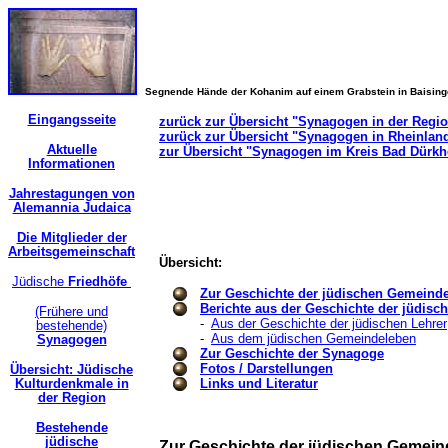
Segnende Hände der Kohanim auf einem Grabstein in Baisin
Eingangsseite
zurück zur Übersicht "Synagogen in der Regi
zurück zur Übersicht "Synagogen in Rheinland
Aktuelle
zur Übersicht "Synagogen im Kreis Bad Dürk
Informationen
Jahrestagungen von
Alemannia Judaica
Die Mitglieder der
Arbeitsgemeinschaft
Übersicht:
Jüdische
Friedhöfe
Zur Geschichte der jüdischen Gemeind
Berichte aus der Geschichte der jüdis
(Frühere und
-
Aus der Geschichte der jüdischen Lehrer
bestehende)
-
Aus dem jüdischen Gemeindeleben
Synagogen
Zur Geschichte der Synagoge
Fotos / Darstellungen
Übersicht: Jüdische
Kulturdenkmale in
Links und Literatur
der Region
Bestehende
jüdische
Zur Geschichte der jüdischen Gemein