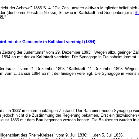
ericht der Achawa" 1885 S. 4: "Die Zahl unserer
aktiven
Mitglieder belief sic
ieder (die Lehrer Hosch in Neisse, Schwab in
Kallstadt
und Sonnenberger in
Be
55
."
rd mit der Gemeinde in Kallstadt vereinigt (1894)
nen Zeitung der Judentums" vom 29. Dezember 1893: "Wegen allzu geringer Zah
 1894 ab mit der zu
Kallstadt
vereinigt. Die Synagoge in Freinsheim kommt i
 "Der Israelit" vom 21. Dezember 1893: "
Kallstadt
, 11. Dezember 1893. Wegen al
m vom 1. Januar 1894 ab mit der hiesigen vereinigt. Die Synagoge in Freins
nd sich
1827
in einem baufälligen Zustand. Der Bau einer neuen Synagoge wu
 jedoch nicht die Zustimmung der Regierung bekamen. Erst ein (inzwischen v
gust 1836 mit dem Bau begonnen werden konnte. Die Baukosten wurden in der
ligenzblatt des Rhein-Kreises" vom 9. Juli 1836: "...den 5. Juli 1836.