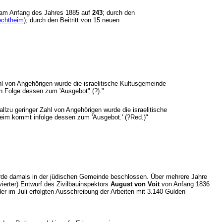
h am Anfang des Jahres 1885 auf
243
; durch den
chtheim
); durch den Beitritt von 15 neuen
l von Angehörigen wurde die israelitische Kultusgemeinde
n Folge dessen zum 'Ausgebot".(?)."
lzu geringer Zahl von Angehörigen wurde die israelitische
heim kommt infolge dessen zum 'Ausgebot.' (?Red.)"
rde damals in der jüdischen Gemeinde beschlossen. Über mehrere Jahre
ierter) Entwurf des Zivilbauinspektors
August von Voit
von Anfang 1836
 im Juli erfolgten Ausschreibung der Arbeiten mit 3.140 Gulden