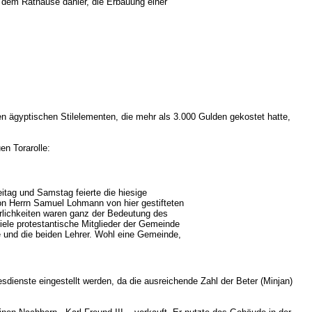
f dem Rathause dahier, die Erbauung einer
n ägyptischen Stilelementen, die mehr als 3.000 Gulden gekostet hatte,
neuen Torarolle:
eitag und Samstag feierte die hiesige
von Herrn Samuel Lohmann von hier gestifteten
erlichkeiten waren ganz der Bedeutung des
ele protestantische Mitglieder der Gemeinde
e und die beiden Lehrer. Wohl eine Gemeinde,
dienste eingestellt werden, da die ausreichende Zahl der Beter (Minjan)