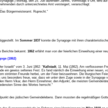
 Synagoge.) Montag, den 25. Juli laufenden Jahres, Vormittags 9 Uhr, wird au
ehmenden durch unterzeichnetes Amt versteigert, veranschlagt:
 ...
6. Das Bürgermeisteramt. Ruprecht."
iggestellt. Im
Sommer 1837
konnte die Synagoge mit ihren charakteristische
e Berichte bekannt.
1862
erfährt man von der feierlichen Einweihung einer 
agoge (1862)
"Der Israelit" vom 3. Juni 1862: "
Kallstadt
, 11. Mai (1862). Am verflossenen Fr
nde ein gewiss seltenes Fest. Es fand nämlich die Einweihung einer neuen, 
ern strömten Freunde herbei, um der Feier beizuwohnen. Die liturgischen Fei
ns besonders freue, war, dass wir unter dem Zuge sowie in der Synagoge vi
den Herrn Vikar, den Herrn Einnehmer, den Adjunkt, die meisten Gemeinderät
hiedensten Sinne des Wortes herrscht."
elpunkt des jüdischen Gemeindelebens. Dann mussten die regelmäßigen Gottes