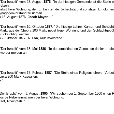
 "Der Israelit" vom 23. August
1876
: "In der hiesigen Gemeinde ist die Stelle
setzen.
nebst freier Wohnung, den Einkünften der Schechita und sonstigen Emolumen
ynagogenvorstand zu richten.
en 16. August 1876.
Jacob Mayer II.
"
 "Der Israelit" vom 10. Oktober
1877
: "Die hiesige Lehrer, Kantor- und Schächt
Mark, aus der Chebra 100 Mark, nebst freier Wohnung und den Schlachtgebü
rücksichtigt werden.
en 7. Oktober 1877.
A. Löb
, Kultusvorstand."
 "Der Israelit" vom 13. Mai
1886
: "In der israelitischen Gemeinde dahier ist di
Bewerber melden an
 "Der Israelit" vom 17. Februar
1887
: "Die Stelle eines Religionslehrers, Vorb
circa 200 Mark Kasualien.
b.
"
"Der Israelit" vom 9. August
1900
: "Wir suchen per 1. September 1900 einen R
klusive Nebeneinnahmen bei freier Wohnung.
tadt, Rheinpfalz."