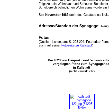
Nach der Auflösung der jüdischen Gemeinde wur
Folgezeit als Wohnhaus und Scheune. Bei dieser 
Schulbereich befindlichen Wohnraums wurde ein 
Seit
November 1985
steht das Gebäude als Kul
Adresse/Standort der Synagoge
:
Neu
Fotos
(Quellen: Landesamt S. 203-204; Foto dritte Foto
auch auf seiner
Fotoseite zu Kallstadt
)
Die 1829 von Baupraktikant Schwarzenb
vorgelegten Pläne zum Synagogenb
in Kallstadt
(nicht verwirklicht)