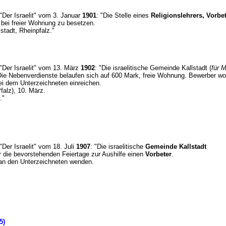
 "Der Israelit" vom 3. Januar
1901
: "Die Stelle eines
Religionslehrers, Vorbe
bei freier Wohnung zu besetzen.
lstadt, Rheinpfalz."
 "Der Israelit" vom 13. März
1902
: "Die israelitische Gemeinde Kallstadt (
für M
ie Nebenverdienste belaufen sich auf 600 Mark, freie Wohnung. Bewerber wol
ei dem Unterzeichneten einreichen.
Pfalz), 10. März.
."
 "Der Israelit" vom 18. Juli
1907
: "Die israelitische
Gemeinde Kallstadt
r die bevorstehenden Feiertage zur Aushilfe einen
Vorbeter
.
 an den Unterzeichneten wenden.
85)