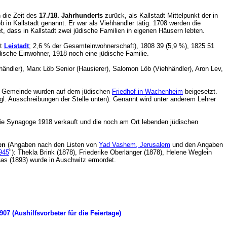
 die Zeit des
17./18. Jahrhunderts
zurück, als Kallstadt Mittelpunkt der in
in Kallstadt genannt. Er war als Viehhändler tätig. 1708 werden die
tet, dass in Kallstadt zwei jüdische Familien in eigenen Häusern lebten.
it
Leistadt
; 2,6 % der Gesamteinwohnerschaft), 1808 39 (5,9 %), 1825 51
dische Einwohner, 1918 noch eine jüdische Familie.
ndler), Marx Löb Senior (Hausierer), Salomon Löb (Viehhändler), Aron Lev,
der Gemeinde wurden auf dem jüdischen
Friedhof in Wachenheim
beigesetzt.
vgl. Ausschreibungen der Stelle unten). Genannt wird unter anderem Lehrer
die Synagoge 1918 verkauft und die noch am Ort lebenden jüdischen
en
(Angaben nach den Listen von
Yad Vashem, Jerusalem
und den Angaben
1945
"): Thekla Brink (1878), Friederike Oberlänger (1878), Helene Weglein
s (1893) wurde in Auschwitz ermordet.
1907 (Aushilfsvorbeter für die Feiertage)