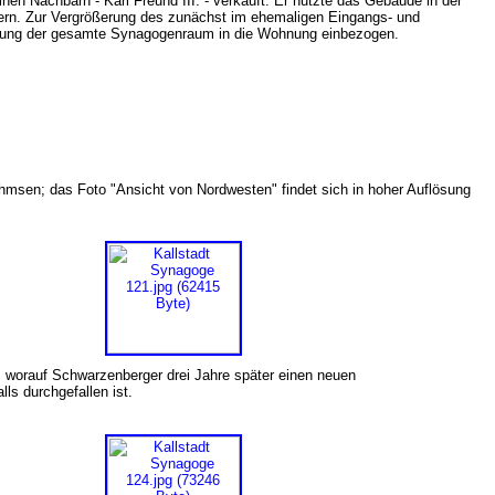
inen Nachbarn - Karl Freund III. - verkauft. Er nutzte das Gebäude in der
ern. Zur Vergrößerung des zunächst im ehemaligen Eingangs- und
erung der gesamte Synagogenraum in die Wohnung einbezogen.
Ohmsen; das Foto "Ansicht von Nordwesten" findet sich in hoher Auflösung
 worauf Schwarzenberger drei Jahre später einen neuen
lls durchgefallen ist.