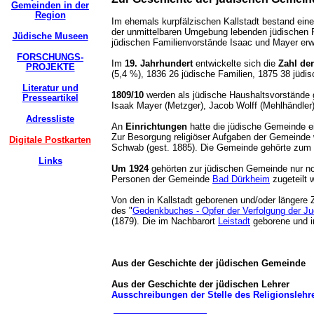
Gemeinden in der
Region
Im ehemals kurpfälzischen Kallstadt bestand eine
der unmittelbaren Umgebung lebenden jüdischen Fa
Jüdische Museen
jüdischen Familienvorstände Isaac und Mayer erwäh
FORSCHUNGS-
Im
19. Jahrhundert
entwickelte sich die
Zahl de
PROJEKTE
(5,4 %), 1836 26 jüdische Familien, 1875 38 jüd
Literatur und
1809/10
werden als jüdische Haushaltsvorstände 
Presseartikel
Isaak Mayer (Metzger), Jacob Wolff (Mehlhändle
Adressliste
An
Einrichtungen
hatte die jüdische Gemeinde ei
Zur Besorgung religiöser Aufgaben der Gemeinde
Digitale Postkarten
Schwab (gest. 1885). Die Gemeinde gehörte zum 
Links
Um 1924
gehörten zur jüdischen Gemeinde nur no
Personen der Gemeinde
Bad Dürkheim
zugeteilt
Von den in Kallstadt geborenen und/oder längere
des "
Gedenkbuches - Opfer der Verfolgung der Jud
(1879). Die im Nachbarort
Leistadt
geborene und i
Aus der Geschichte der jüdischen Gemeinde
Aus der Geschichte der jüdischen Lehrer
Ausschreibungen der Stelle des Religionslehrers