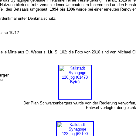
de das Synagogengebäude im Rahmen einer Versteigerung im
März 1918
an e
Nutzung blieb es trotz verschiedener Umbauten im Inneren und an den Fenst
Teil des Betsaals umgebaut.
1994 bis 1996
wurde bei einer erneuten Renovi
turdenkmal unter Denkmalschutz.
gasse 10/12
zeile Mitte aus O. Weber s. Lit. S. 102; die Foto von 2010 sind von Michael 
erger
au
Der Plan Schwarzenbergers wurde von der Regierung verworfen,
Entwurf vorlegte, der gleichfa