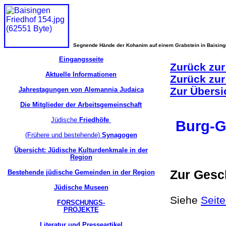
Segnende Hände der Kohanim auf einem Grabstein in Baisin
Eingangsseite
Zurück zur
Aktuelle Informationen
Zurück zur
Zur Übersi
Jahrestagungen von Alemannia Judaica
Die Mitglieder der Arbeitsgemeinschaft
Jüdische
Friedhöfe
Burg-G
(Frühere und bestehende)
Synagogen
Übersicht: Jüdische Kulturdenkmale in der
Region
Zur Gesc
Bestehende jüdische Gemeinden in der Region
Jüdische Museen
Siehe
Seit
FORSCHUNGS-
PROJEKTE
Literatur und Presseartikel