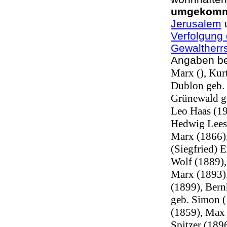
umgekom
Jerusalem
u
Verfolgung 
Gewaltherr
Angaben bei
Marx (), Kur
Dublon geb. 
Grünewald ge
Leo Haas (19
Hedwig Leese
Marx (1866)
(Siegfried) 
Wolf (1889),
Marx (1893),
(1899), Bern
geb. Simon (
(1859), Max 
Spitzer (189