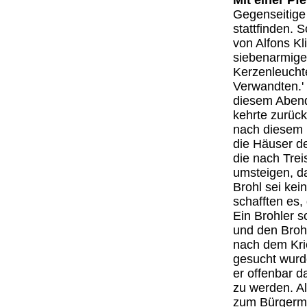
Mit einer Pf
Gegenseitige
stattfinden. 
von Alfons Kl
siebenarmigen
Kerzenleucht
Verwandten.' 
diesem Abend 
kehrte zurück
nach diesem 
die Häuser de
die nach Trei
umsteigen, d
Brohl sei kei
schafften es,
Ein Brohler s
und den Broh
nach dem Kri
gesucht wurd
er offenbar d
zu werden. Al
zum Bürgermei