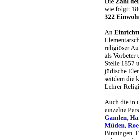
Die
Zahl de
wie folgt: 1
322 Einwoh
An
Einrich
Elementarsch
religiöser A
als Vorbeter
Stelle 1857 
jüdische Ele
seitdem die 
Lehrer Relig
Auch die in 
einzelne Per
Gamlen, Ham
Müden, Ro
Binningen. D