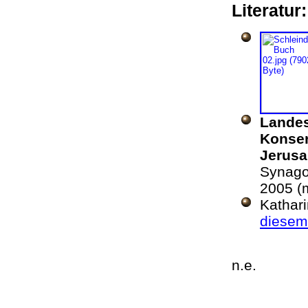
Literatur
Landes
Konser
Jerus
Synago
2005 (m
Kathar
diesem
n.e.