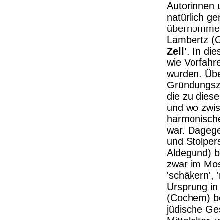
Autorinnen 
natürlich g
übernommen 
Lambertz (C
Zell'
. In di
wie Vorfahre
wurden. Über
Gründungsze
die zu diese
und wo zwis
harmonische
war. Dagege
und Stolper
Aldegund) be
zwar im Mos
'schäkern', 
Ursprung in
(Cochem) ber
jüdische Ge