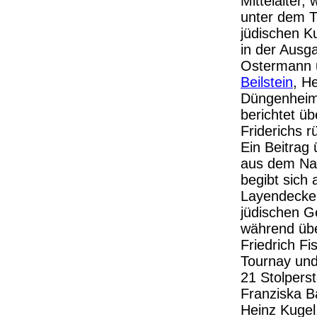
Mittelalter
unter dem Ti
jüdischen Ku
in der Ausg
Ostermann u
Beilstein
, H
Düngenheim 
berichtet ü
Friderichs 
Ein Beitrag
aus dem Na
begibt sich
Layendecker
jüdischen 
während über
Friedrich Fi
Tournay und
21 Stolpers
Franziska B
Heinz Kugel,