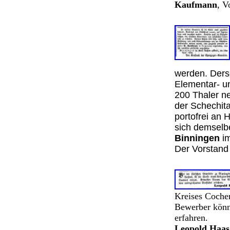
Kaufmann
, V
werden. Ders
Elementar- un
200 Thaler n
der Schechita
portofrei an 
sich demselb
Binningen
im
Der Vorstan
Kreises Cochem
Bewerber könn
erfahren.
Leopold Haas