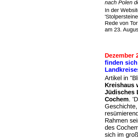
nach Polen d
In der Website
'Stolperstein
Rede von Tors
am 23. Augus
Dezember 
finden sich
Landkreise
Artikel in "
Kreishaus 
Jüdisches 
Cochem
. '
Geschichte,
resümierend
Rahmen sein
des Cochem-
sich im gro