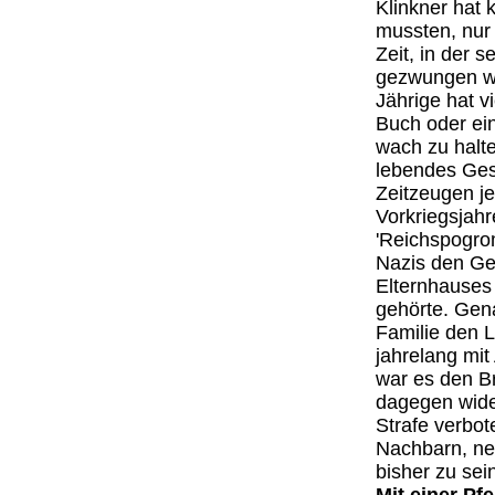
Klinkner hat 
mussten, nur 
Zeit, in der 
gezwungen wu
Jährige hat v
Buch oder ei
wach zu halte
lebendes Ges
Zeitzeugen je
Vorkriegsjahr
'Reichspogrom
Nazis den Ge
Elternhauses 
gehörte. Gena
Familie den 
jahrelang mit
war es den Br
dagegen wider
Strafe verbot
Nachbarn, ne
bisher zu sei