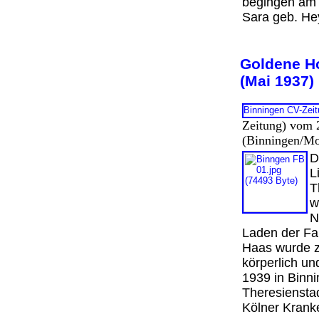
begingen am 
Sara geb. H
Goldene Ho
(Mai 1937
Zeitung) vom 
(Binningen/Mo
D
L
T
w
N
Laden der Fam
Haas wurde z
körperlich un
1939 in Binn
Theresienstad
Kölner Kran