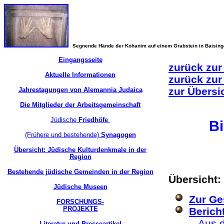
Segnende Hände der Kohanim auf einem Grabstein in Baisin
Eingangsseite
zurück zur
Aktuelle Informationen
zurück zur
zur Übersi
Jahrestagungen von Alemannia Judaica
Die Mitglieder der Arbeitsgemeinschaft
Jüdische
Friedhöfe
B
(Frühere und bestehende)
Synagogen
Übersicht: Jüdische Kulturdenkmale in der
Region
Bestehende jüdische Gemeinden in der Region
Übersicht:
Jüdische Museen
Zur Ge
FORSCHUNGS-
PROJEKTE
Berich
-
Aus d
Literatur und Presseartikel