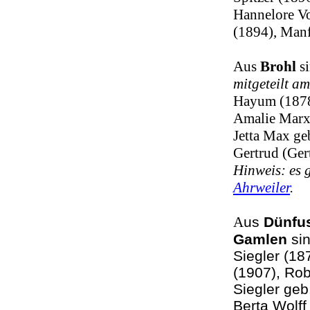
Hannelore Vo
(1894), Man
Aus
Brohl
s
mitgeteilt a
Hayum (1878)
Amalie Marx 
Jetta Max ge
Gertrud (Ger
Hinweis: es 
Ahrweiler
.
A
us
Dünfu
Gamlen
sin
Siegler (18
(1907), Rob
Siegler geb
Berta Wolff