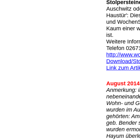
Stolperstei
Auschwitz od
Haustür': Die
und WochenSpi
Kaum einer we
ist.
Weitere Infor
Telefon 0267
http://www.w
Download/Sto
Link zum Art
August 2014
Anmerkung: in
nebeneinande
Wohn- und Ge
wurden im Au
gehörten: Ama
geb. Bender s
wurden ermor
Hayum überle