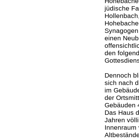
Hohebacher
jüdische Fa
Hollenbach,
Hohebacher 
Synagogen 
einen Neuba
offensichtl
den folgend
Gottesdien
Dennoch bli
sich nach 
im Gebäude 
der Ortsmit
Gebäuden 4
Das Haus de
Jahren völ
Innenraum v
Altbestände