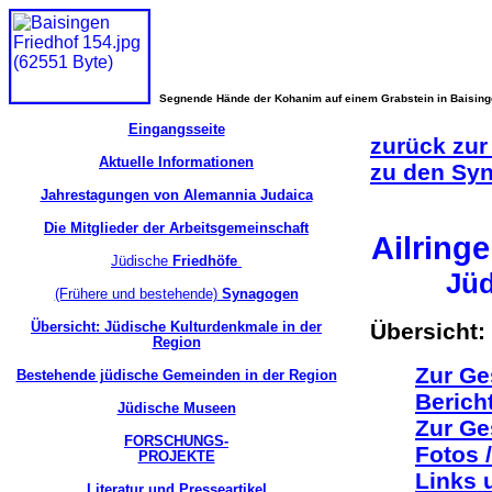
Segnende Hände der Kohanim auf einem Grabstein in Baisin
Eingangsseite
zurück zur
Aktuelle Informationen
zu den Sy
Jahrestagungen von Alemannia Judaica
Die Mitglieder der Arbeitsgemeinschaft
Ailring
Jüdische
Friedhöfe
Jüd
(Frühere und bestehende)
Synagogen
Übersicht: Jüdische Kulturdenkmale in der
Übersicht:
Region
Zur Ge
Bestehende jüdische Gemeinden in der Region
Berich
Jüdische Museen
Zur Ge
FORSCHUNGS-
Fotos 
PROJEKTE
Links 
Literatur und Presseartikel