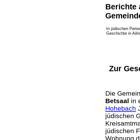
Berichte
Gemeind
In jüdischen Perio
Geschichte in Ai
Zur Ges
Die Gemeind
Betsaal
in 
Hohebach
J
jüdischen G
Kreisamtma
jüdischen F
Wohnung de