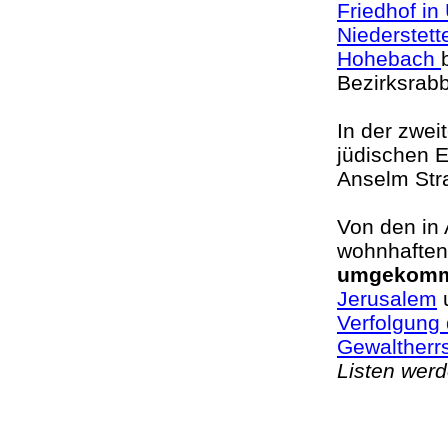
Friedhof in
Niederstett
Hohebach
Bezirksrab
In der zwei
jüdischen 
Anselm Stra
Vo
n den in
wohnhaften
umgekom
Jerusalem
u
Verfolgung 
Gewaltherr
Listen wer