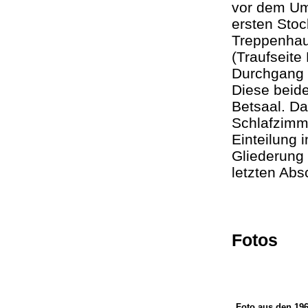
vor dem Um
ersten Stoc
Treppenhaus
(Traufseite
Durchgang 
Diese beid
Betsaal. D
Schlafzimm
Einteilung 
Gliederung
letzten Abs
Fotos
Foto aus den 196