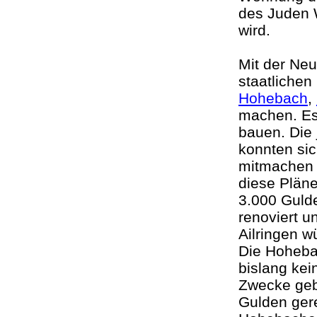
des Juden 
wird.
Mit der Ne
staatlichen
Hohebach
,
machen. Es 
bauen. Die
konnten sic
mitmachen w
diese Pläne
3.000 Gulde
renoviert u
Ailringen 
Die Hohebac
bislang kei
Zwecke geb
Gulden ger