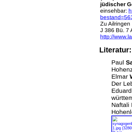
jüdischer 
einsehbar:
h
bestand=56
Zu Ailringe
J 386 Bü. 7
http://www.l
Literatur
Paul
S
Hohenzo
Elmar
Der Le
Eduard 
württe
Naftali
Hohenl