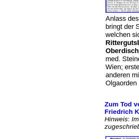
Anlass des
bringt der
welchen sic
Ritterguts
Oberdisch
med. Steine
Wien; erst
anderen mit
Olgaorden
Zum Tod vo
Friedrich 
Hinweis
:
Im
zugeschrie