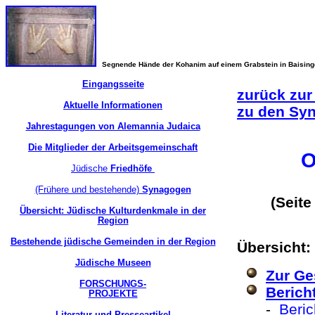
Segnende Hände der Kohanim auf einem Grabstein in Baisin
Eingangsseite
zurück zur
Aktuelle Informationen
zu den Sy
Jahrestagungen von Alemannia Judaica
Die Mitglieder der Arbeitsgemeinschaft
O
Jüdische
Friedhöfe
(Frühere und bestehende)
Synagogen
(Seite 
Übersicht: Jüdische Kulturdenkmale in der
Region
Bestehende jüdische Gemeinden in der Region
Übersicht
Jüdische Museen
Zur Ge
FORSCHUNGS-
Berich
PROJEKTE
-
Beric
Literatur und Presseartikel