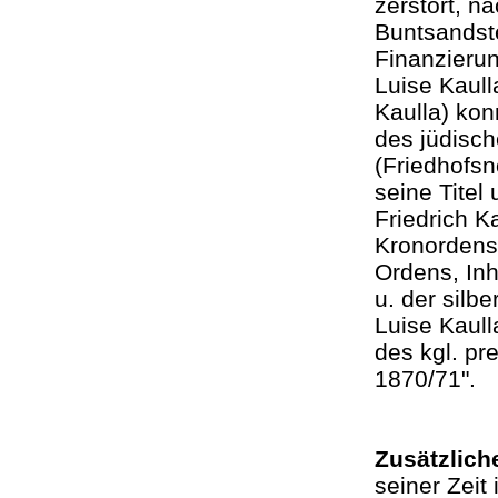
zerstört, 
Buntsandst
Finanzierun
Luise Kaull
Kaulla) kon
des jüdisc
(Friedhofsn
seine Titel
Friedrich Ka
Kronordens,
Ordens, In
u. der silbe
Luise Kaulla
des kgl. p
1870/71"
Zusätzlich
seiner Zeit