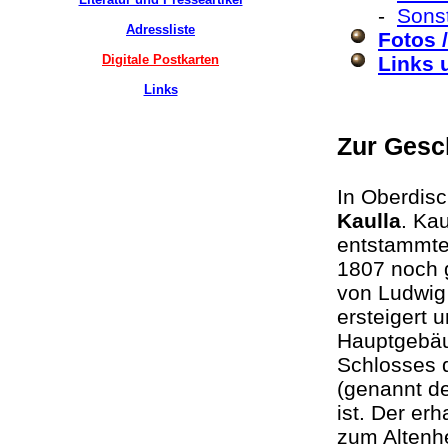
-
Sonst
Adressliste
Fotos 
Digitale Postkarten
Links 
Links
Zur Gesc
In Oberdisc
Kaulla
. Kau
entstammte 
1807 noch g
von Ludwig
ersteigert 
Hauptgebäu
Schlosses 
(genannt de
ist. Der er
zum Altenhe