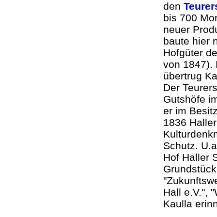
den
Teurer
bis 700 Mo
neuer Produ
baute hier 
Hofgüter de
von 1847).
übertrug K
Der Teurers
Gutshöfe im
er im Besit
1836 Haller
Kulturdenk
Schutz. U.a
Hof Haller 
Grundstücke
"Zukunftswe
Hall e.V.", 
Kaulla erin