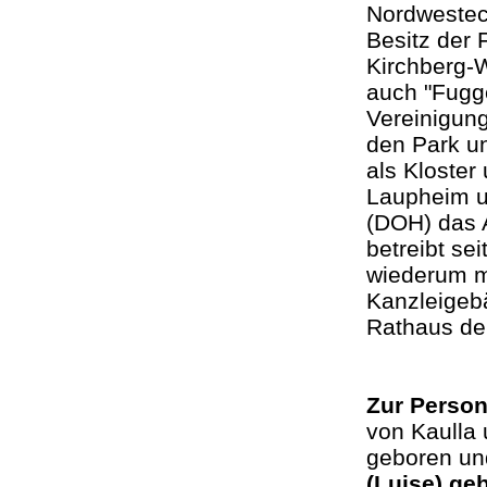
Nordwestec
Besitz der 
Kirchberg-
auch "Fugg
Vereinigun
den Park u
als Kloster
Laupheim u
(DOH) das 
betreibt se
wiederum m
Kanzleigeb
Rathaus de
Zur Person
von Kaulla 
geboren und
(Luise) geb