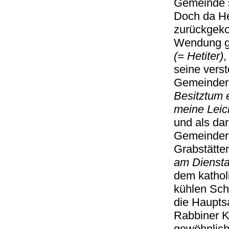
Gemeinde s
Doch da He
zurückgeko
Wendung g
(= Hetiter)
,
seine vers
Gemeinder
Besitztum 
meine Leic
und als da
Gemeindera
Grabstätte
am Diensta
dem kathol
kühlen Sch
die Hauptsa
Rabbiner K
gewöhnlich