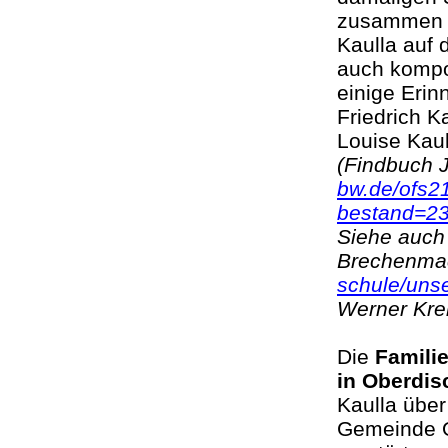
zusammen mu
Kaulla auf 
auch kompon
einige Erin
Friedrich K
Louise Kau
(Findbuch 
bw.de/ofs21
bestand=23
Siehe auch
Brechenm
schule/unse
Werner Kre
Die
Familie
in Oberdis
Kaulla über
Gemeinde O