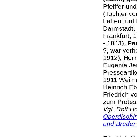
Pfeiffer un
(Tochter vo
hatten fünf
Darmstadt, 
Frankfurt, 
- 1843),
Pau
?, war verh
1912),
Her
Eugenie Je
Presseartik
1911 Weimar
Heinrich Eb
Friedrich v
zum Protes
Vgl. Rolf 
Oberdischi
und Bruder 