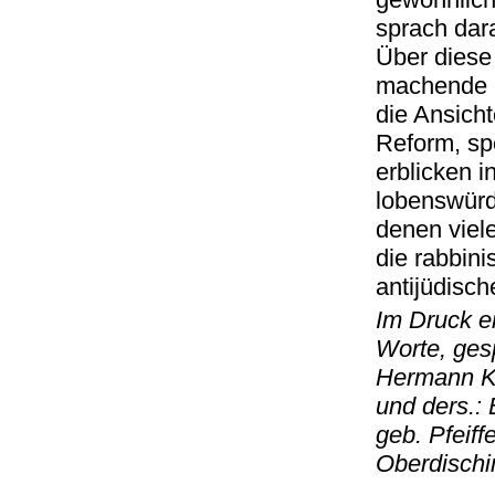
sprach dar
Über diese
machende H
die Ansicht
Reform, sp
erblicken 
lobenswürd
denen viele
die rabbin
antijüdi
Im Druck e
Worte, ges
Hermann Ka
und ders.: 
geb. Pfeiff
Oberdischi