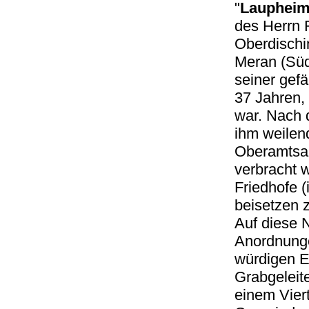
"
Lauphei
des Herrn F
Oberdischin
Meran (Südt
seiner gef
37 Jahren,
war. Nach 
ihm weilen
Oberamtsar
verbracht w
Friedhofe (
beisetzen 
Auf diese 
Anordnunge
würdigen 
Grabgeleit
einem Viert