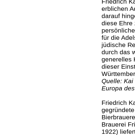
Friedrich K
erblichen A
darauf hin
diese Ehre 
persönlich
für die Adel
jüdische Re
durch das w
generelles H
dieser Eins
Württembe
Quelle: Kai
Europa des
Friedrich K
gegründet
Bierbrauere
Brauerei Fr
1922) liefe