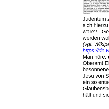
Judentum z
sich hierzu
wäre? - Ge
werden wol
(vgl. Wikip
https://de.
Man höre:
Oberamt Ehi
besonnener
Jesu von S
ein so ent
Glaubensbe
hält und s