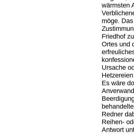
wärmsten A
Verblichene,
möge. Das k
Zustimmung
Friedhof z
Ortes und 
erfreuliche
konfessione
Ursache od
Hetzereie
Es wäre do
Anverwand
Beerdigung
behandelte 
Redner dab
Reihen- ode
Antwort unt