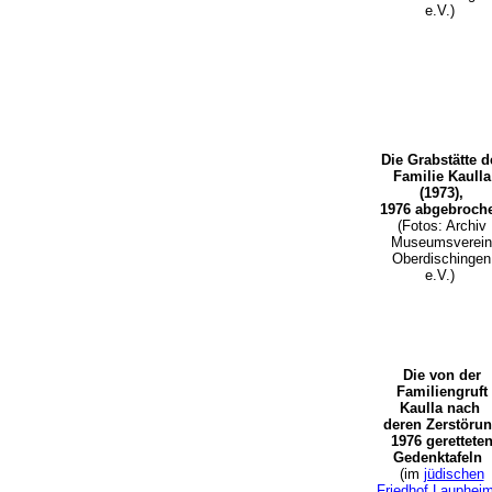
e.V.)
Die Grabstätte d
Familie Kaulla
(1973),
1976 abgebroch
(Fotos: Archiv
Museumsverein
Oberdischingen
e.V.)
Die von der
Familiengruft
Kaulla nach
deren Zerstöru
1976 gerettete
Gedenktafeln
(im
jüdischen
Friedhof Lauphei