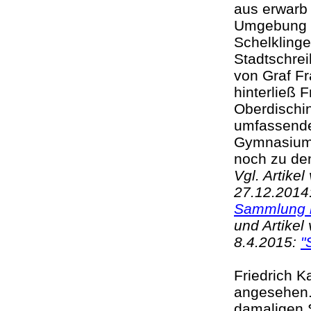
aus erwarb 
Umgebung w
Schelkling
Stadtschrei
von Graf F
hinterließ 
Oberdischi
umfassende
Gymnasium 
noch zu de
Vgl. Artik
27.12.2014:
Sammlung 
und Artike
8.4.2015:
"
Friedrich K
angesehen. 
damaligen 