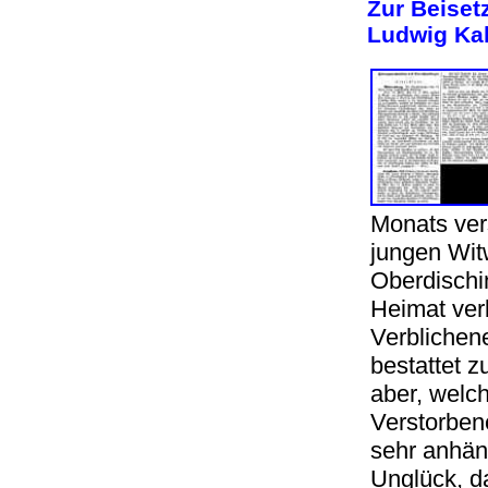
Zur Beiset
Ludwig Kah
Monats ver
jungen Wit
Oberdischi
Heimat ver
Verblichene
bestattet 
aber, welc
Verstorbene
sehr anhän
Unglück, d