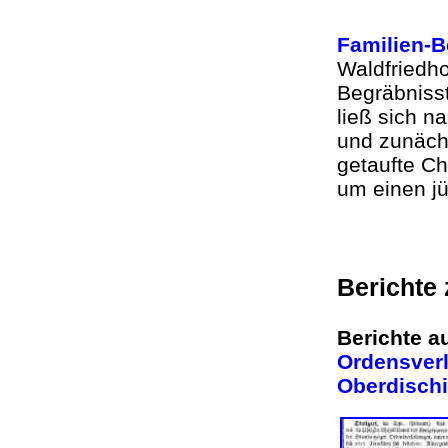
Familien-B
Waldfriedho
Begräbnisstä
ließ sich 
und zunäch
getaufte Ch
um einen j
Berichte
Berichte a
Ordensverle
Oberdischi