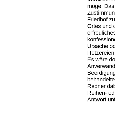
möge. Das k
Zustimmung
Friedhof z
Ortes und 
erfreuliche
konfessione
Ursache od
Hetzereie
Es wäre do
Anverwand
Beerdigung
behandelte 
Redner dab
Reihen- ode
Antwort unt