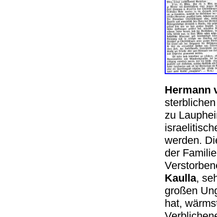
Hermann v
sterbliche
zu Lauphei
israelitisc
werden. Di
der Famili
Verstorbe
Kaulla
, se
großen Ung
hat, wärms
Verblichene,