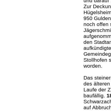
und darauf
Zur Deckun
Hügelsheim 
950 Gulden 
noch offen
Jägerschmi
aufgenommen
den Stadta
aufkündigt
Gemeindegl
Stollhofen
worden.
Das steine
des ältere
Laufe der 
baufällig.
1
Schwarzach
auf Abbruch