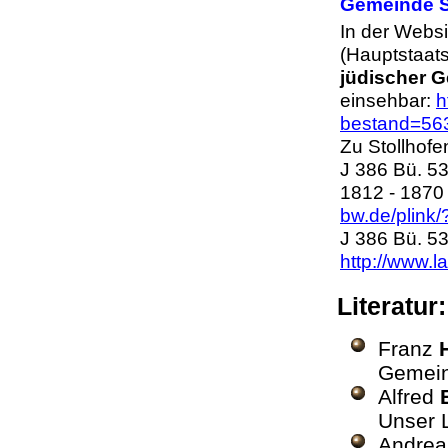
Gemeinde 
In der Webs
(Hauptstaats
jüdischer 
einsehbar:
h
bestand=56
Zu Stollhof
J 386 Bü. 5
1812 - 1870
bw.de/plink
J 386 Bü. 5
http://www.l
Literatur
Franz
Gemein
Alfred
Unser 
Andre