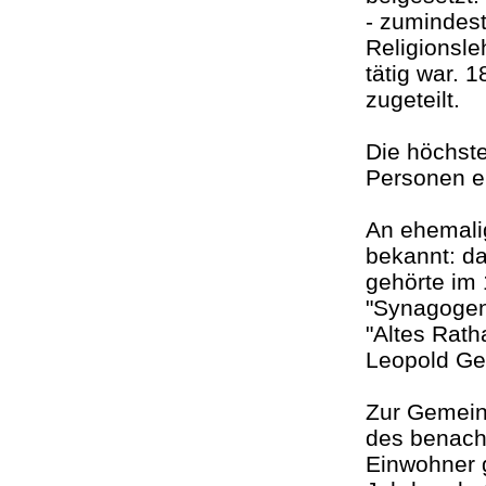
- zumindest
Religionsle
tätig war.
zugeteilt.
Die höchst
Personen e
An ehemali
bekannt: d
gehörte im
"Synagogen
"Altes Rath
Leopold G
Zur Gemein
des benac
Einwohner g