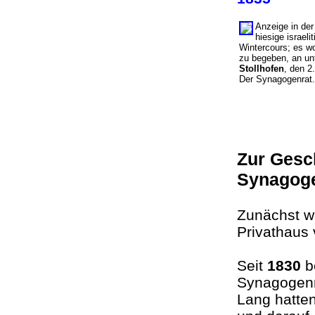
Anzeige in der
hiesige israel
Wintercours; es wo
zu begeben, an un
Stollhofen
, den 2
Der Synagogenr
Zur Gesch
Synagog
Zunächst w
Privathaus
Seit
1830
b
Synagogenr
Lang hatte