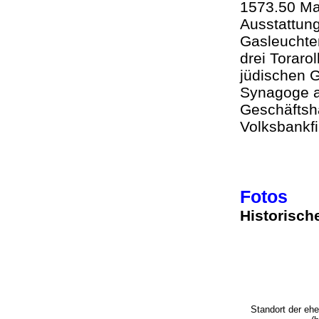
1573.50 Mar
Ausstattung
Gasleuchten
drei Toraro
jüdischen 
Synagoge a
Geschäftsh
Volksbankfil
Fotos
Historisch
Standort der eh