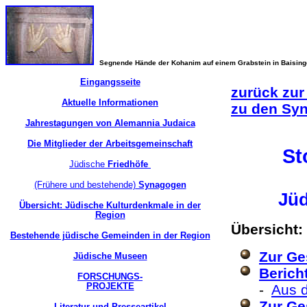
Segnende Hände der Kohanim auf einem Grabstein in Baisin
Eingangsseite
zurück zur
Aktuelle Informationen
zu den Sy
Jahrestagungen von Alemannia Judaica
Die Mitglieder der Arbeitsgemeinschaft
St
Jüdische
Friedhöfe
(Frühere und bestehende)
Synagogen
Jüd
Übersicht: Jüdische Kulturdenkmale in der
Region
Übersicht:
Bestehende jüdische Gemeinden in der Region
Zur Ge
Jüdische Museen
Berich
FORSCHUNGS-
PROJEKTE
-
Aus d
Zur Ge
Literatur und Presseartikel