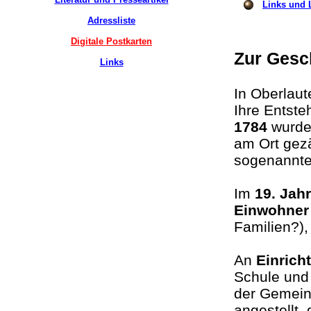
Links und L
Adressliste
Digitale Postkarten
Zur Gesc
Links
In Oberlau
Ihre Entste
1784
wurden
am Ort gezä
sogenannt
Im
19. Jah
Einwohner
Familien?)
An
Einrich
Schule und 
der Gemeind
angestellt,