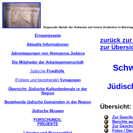
Segnende Hände der Kohanim auf einem Grabstein in Baisin
Eingangsseite
zurück zur
Aktuelle Informationen
zur Übersi
Jahrestagungen von Alemannia Judaica
Die Mitglieder der Arbeitsgemeinschaft
Schw
Jüdische
Friedhöfe
(Frühere und bestehende)
Synagogen
Jüdisc
Übersicht: Jüdische Kulturdenkmale in der
Region
Bestehende jüdische Gemeinden in der Region
Übersicht:
Jüdische Museen
Zur Geschi
FORSCHUNGS-
Berichte a
PROJEKTE
Zur Geschi
Fotos / Dar
Literatur und Presseartikel