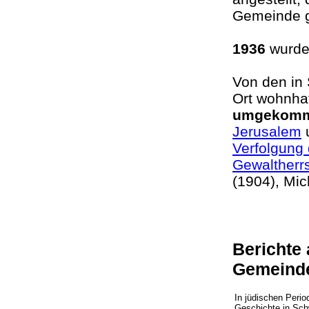
Gemeinde g
1936
wurden
Von den in
Ort wohnha
umgekom
Jerusalem
u
Verfolgung 
Gewaltherr
(1904), Mi
Berichte
Gemeind
In jüdischen Perio
Geschichte in S