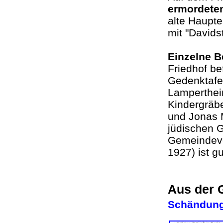
ermordete
alte Haupte
mit "Davids
Einzelne 
Friedhof be
Gedenktafel
Lampertheim
Kindergräbe
und Jonas M
jüdischen 
Gemeindevo
1927) ist gu
Aus der 
Schändung