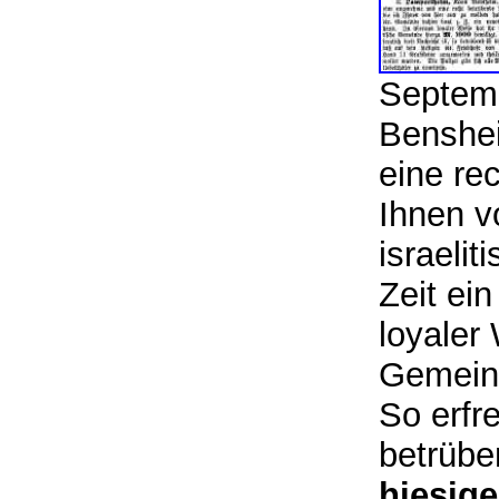
Septemb
Benshei
eine re
Ihnen v
israeli
Zeit ei
loyaler 
Gemeind
So erfre
betrübe
hiesige