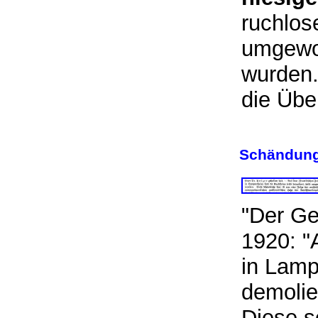
ruchlos
umgewor
wurden.
die Übel
Schändung
"Der Ge
1920: "
in Lamp
demolie
Diese s