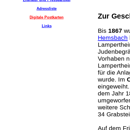
Adressliste
Zur Gesc
Digitale Postkarten
Links
Bis
1867
wu
Hemsbach
Lampertheim
Judenbegrä
Vorhaben ni
Lampertheim
für die Anl
wurde. Im
eingeweiht.
dem Jahr 1
umgeworfen 
weitere Sc
34 Grabstei
Auf dem Fri