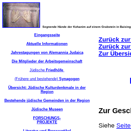
Segnende Hände der Kohanim auf einem Grabstein in Baisin
Eingangsseite
Zurück zur
Aktuelle Informationen
Zurück zur
Zur Übersi
Jahrestagungen von Alemannia Judaica
Die Mitglieder der Arbeitsgemeinschaft
Jüdische
Friedhöfe
(Frühere und bestehende)
Synagogen
Übersicht: Jüdische Kulturdenkmale in der
Region
Bestehende jüdische Gemeinden in der Region
Zur Gesc
Jüdische Museen
FORSCHUNGS-
PROJEKTE
Siehe
Seit
Literatur und Presseartikel