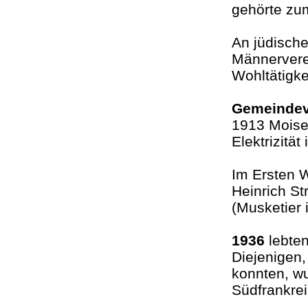
gehörte zu
An jüdisch
Männerverei
Wohltätigk
Gemeindev
1913 Moise
Elektrizitä
Im Ersten W
Heinrich S
(Musketier 
1936
lebten
Diejenigen,
konnten, w
Südfrankrei