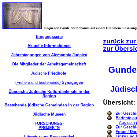
Segnende Hände der Kohanim auf einem Grabstein in Baisin
Eingangsseite
zurück zur
Aktuelle Informationen
zur Übersi
Jahrestagungen von Alemannia Judaica
Die Mitglieder der Arbeitsgemeinschaft
Gunder
Jüdische
Friedhöfe
(Frühere und bestehende)
Synagogen
Jüdisc
Übersicht: Jüdische Kulturdenkmale in der
Region
Übersicht
Bestehende jüdische Gemeinden in der Region
Zur Geschi
Jüdische Museen
Berichte a
-
Aus dem 
FORSCHUNGS-
Zur Geschi
PROJEKTE
Fotos / Dar
Links und L
Literatur und Presseartikel