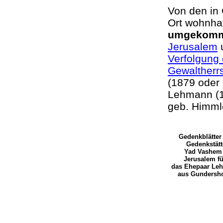
Von den in
Ort wohnha
umgekom
Jerusalem
u
Verfolgung 
Gewaltherr
(1879 oder 
Lehmann (1
geb. Himml
Gedenkblätter
Gedenkstätt
Yad Vashem 
Jerusalem f
das Ehepaar Le
aus Gundersho