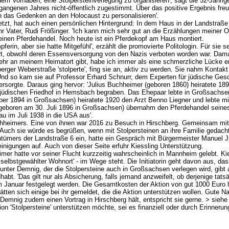
 dem Vorhaben, eine Stolpersteinverlegung zu organisieren', sagt die 52-Jährig
gangenen Jahres nicht-öffentlich zugestimmt. Über das positive Ergebnis freut
h das Gedenken an den Holocaust zu personalisieren'.
etzt, hat auch einen persönlichen Hintergrund: In dem Haus in der Landstraße
ihr Vater, Rudi Frößinger. 'Ich kann mich sehr gut an die Erzählungen meiner
st einen Pferdehandel. Noch heute ist ein Pferdekopf am Haus montiert.
rin, aber sie hatte Mitgefühl', erzählt die promovierte Politologin. Für sie s
rt, obwohl deren Essensversorgung von den Nazis verboten worden war. Damal
ehr an meinem Heimatort gibt, habe ich immer als eine schmerzliche Lücke em
erger Weberstraße 'stolperte', fing sie an, aktiv zu werden. Sie nahm Kontakt m
 Und so kam sie auf Professor Erhard Schnurr, dem Experten für jüdische Gesch
rsorgte. Daraus ging hervor: 'Julius Buchheimer (geboren 1860) heiratete 1
 jüdischen Friedhof in Hemsbach begraben. Das Ehepaar lebte in Großsachse
er 1894 in Großsachsen) heiratete 1920 den Arzt Benno Liegner und lebte mit
(geboren am 30. Juli 1896 in Großsachsen) übernahm den Pferdehandel seine
au im Juli 1938 in die USA aus'.
heimers. Eine von ihnen war 2016 zu Besuch in Hirschberg. Gemeinsam mit 
uch sie würde es begrüßen, wenn mit Stolpersteinen an ihre Familie gedacht 
tümers der Landstraße 6 ein, hatte ein Gespräch mit Bürgermeister Manuel J
nigungen auf. Auch von dieser Seite erfuhr Kiessling Unterstützung.
er hatte vor seiner Flucht kurzzeitig wahrscheinlich in Mannheim gelebt. Kies
er selbstgewählter Wohnort' - im Wege steht. Die Initiatorin geht davon aus, 
r Gunter Demnig, der die Stolpersteine auch in Großsachsen verlegen wird, gi
abt. 'Das gilt nur als Absicherung, falls jemand anzweifelt, ob derjenige tatsä
m Januar festgelegt werden. Die Gesamtkosten der Aktion von gut 1000 Euro h
en sich einige bei ihr gemeldet, die die Aktion unterstützen wollen. Gute Na
emnig zudem einen Vortrag in Hirschberg hält, entspricht sie gerne. > siehe
on 'Stolpersteine' unterstützen möchte, sei es finanziell oder durch Erinner