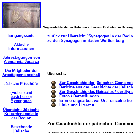
Segnende Hände der Kohanim auf einem Grabstein in Baisin
Eingangsseite
zurück zur Übersicht "Synagogen in der Regi
zu den Synagogen in Baden-Württemberg
Aktuelle
Informationen
Jahrestagungen von
Alemannia Judaica
Die Mitglieder der
Übersicht:
Arbeitsgemeinschaft
Zur Geschichte der jüdischen Gemeind
Jüdische
Friedhöfe
Berichte aus der Geschichte der jüdis
Zur Geschichte des Betsaales / der Sy
(Frühere und
Fotos / Darstellungen
bestehende)
Erinnerungsarbeit vor Ort - einzelne Ber
Synagogen
Links und Literatur
Übersicht: Jüdische
Kulturdenkmale in
der Region
Zur Geschichte der jüdischen Gemein
Bestehende
jüdische