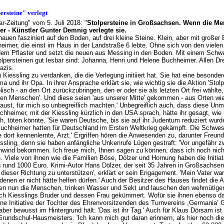
rsteine" verlegt
ar-Zeitung" vom 5. Juli 2018: "
Stolpersteine in Großsachsen. Wenn die Me
r - Künstler Gunter Demnig verlegte sie.
en fasziniert auf den Boden, auf drei kleine Steine. Klein, aber mit großer
heimer, die einst im Haus in der Landstraße 6 lebte. Ohne sich von den viel
dem Pflaster und setzt die neuen aus Messing in den Boden. Mit einem Schw
lpersteinen gut lesbar sind: Johanna, Henri und Helene Buchheimer. Allen Drei
azis.
n Kiessling zu verdanken, die die Verlegung initiiert hat. Sie hat eine beson
ma und ihr Opa. In ihrer Ansprache erklärt sie, wie wichtig sie die Aktion 'Stolpe
sch - an den Ort zurückzubringen, den er oder sie als letzten Ort frei wählte, i
 einen Menschen'. Und diese seien 'aus unserer Mitte' gekommen - aus Orten 
ocaust, für mich so unbegreiflich machten.' Unbegreiflich auch, dass diese 
hheimer, mit der Kiessling kürzlich in den USA sprach, hätte ihr gesagt, wie 
h, töten könnte. 'Sie waren Deutsche, bis sie auf ihr Judentum reduziert wurd
ie Buchheimer hatten für Deutschland im Ersten Weltkrieg gekämpft. Die Schw
 dort kennenlernte, Arzt.' Ergriffen hören die Anwesenden zu, darunter Freu
ssling, denn sie haben anfängliche Unkenrufe Lügen gestraft: 'Vor ungefähr zw
wind bekommen. Ich freue mich, Ihnen sagen zu können, dass ich noch nicht 
Viele von ihnen wie die Familien Böse, Dölzer und Hornung haben die Initiativ
ag rund 1000 Euro. Krimi-Autor Hans Dölzer, der seit 35 Jahren in Großsachsen
n in dieser Richtung zu unterstützen', erklärt er sein Engagement. 'Mein Vater w
denen er nicht hätte helfen dürfen.' Auch der Besitzer des Hauses findet die A
ehen nun die Menschen, trinken Wasser und Sekt und lauschen den wehmütig
 Kiesslings Bruder und dessen Frau gekümmert. Wofür sie ihnen ebenso dankt 
ne Initiative der Tochter des Ehrenvorsitzenden des Turnvereins ,Germania’ G
er bewusst im Hintergrund hält: 'Das ist ihr Tag.' Auch für Klaus Dörsam ist 
undschul-Hausmeisters. 'Ich kann mich gut daran erinnern, als hier noch die 