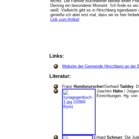
rechts. Die Familie Buchheimer betrieb einen Pfe
Demnig ein besonderer Moment. 'Ich finde es wicht
weiß: Vielleicht gibt es in Hirschberg irgendwann 
genieße ich aber erst mal, dass wir es hier hi
Link zum Artikel
Links:
Website der Gemeinde Hirschberg an der 
Literatur:
Franz
Hundsnurscher
/Gerhard
Taddey
: 
Joachim
Hahn
/ Jürge
Einrichtungen. Hg. von
Erhard
Schnurr
: Die Ju