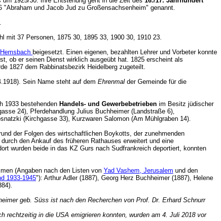
 um 1925/30. Ihre Entstehung geht in die Zeit des
16./17. Jahrhundert
1556 "Abraham und Jacob Jud zu Großensachsenheim" genannt.
n.
hl mit 37 Personen, 1875 30, 1895 33, 1900 30, 1910 23.
in Hemsbach
beigesetzt. Einen eigenen, bezahlten Lehrer und Vorbeter konnte
t, ob er seinen Dienst wirklich ausgeübt hat. 1825 erscheint als
de 1827 dem Rabbinatsbezirk Heidelberg zugeteilt.
4.1918). Sein Name steht a
uf dem
Ehrenmal
der Gemeinde für die
ach 1933 bestehenden
Handels- und Gewerbebetrieben
im Besitz jüdischer
gasse 24), Pferdehandlung Julius Buchheimer (Landstraße 6),
Posnatzki (Kirchgasse 33), Kurzwaren Salomon (Am Mühlgraben 14).
rund der Folgen des wirtschaftlichen Boykotts, der zunehmenden
 durch den Ankauf des früheren Rathauses erweitert und eine
ort wurden beide in das KZ Gurs nach Sudfrankreich deportiert, konnten
ommen (Angaben nach den Listen von
Yad Vashem, Jerusalem
und den
and 1933-1945
"): Arthur Adler (1887), Georg Herz Buchheimer (1887), Helene
1884).
imer geb. Süss ist nach den Recherchen von Prof. Dr. Erhard Schnurr
 rechtzeitig in die USA emigrieren konnten, wurden am 4. Juli 2018 vor