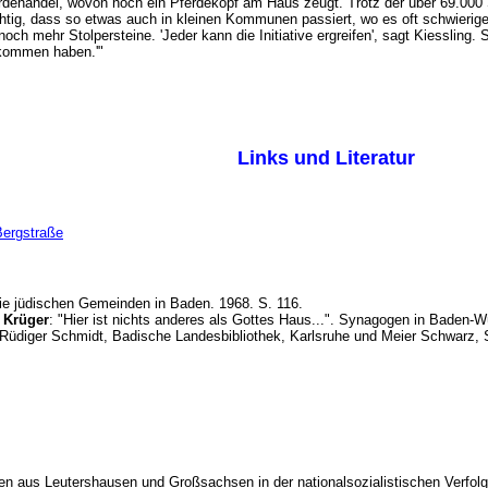
rdehandel, wovon noch ein Pferdekopf am Haus zeugt. Trotz der über 69.000 St
ig, dass so etwas auch in kleinen Kommunen passiert, wo es oft schwieriger is
noch mehr Stolpersteine. 'Jeder kann die Initiative ergreifen', sagt Kiessling. 
nbekommen haben.'"
Links und Literatur
Bergstraße
Die jüdischen Gemeinden in Baden. 1968. S. 116.
n
Krüger
: "Hier ist nichts anderes als Gottes Haus...". Synagogen in Baden-
 Rüdiger Schmidt, Badische Landesbibliothek, Karlsruhe und Meier Schwarz
den aus Leutershausen und Großsachsen in der nationalsozialistischen Verfol