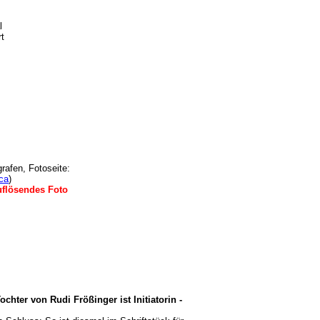
l
rt
rafen, Fotoseite:
ca
)
flösendes Foto
chter von Rudi Frößinger ist Initiatorin -