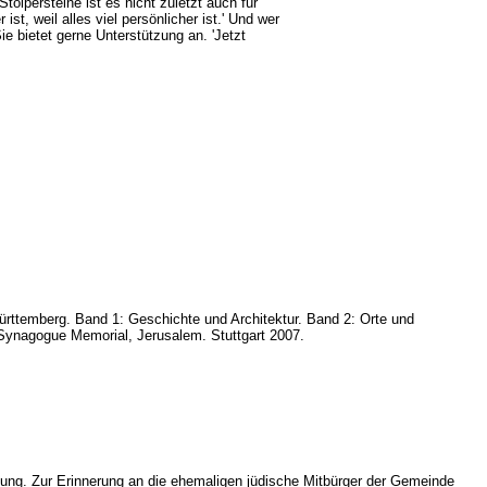
olpersteine ist es nicht zuletzt auch für
t, weil alles viel persönlicher ist.' Und wer
Sie bietet gerne Unterstützung an. 'Jetzt
Württemberg. Band 1: Geschichte und Architektur. Band 2: Orte und
, Synagogue Memorial, Jerusalem. Stuttgart 2007.
gung. Zur Erinnerung an die ehemaligen jüdische Mitbürger der Gemeinde