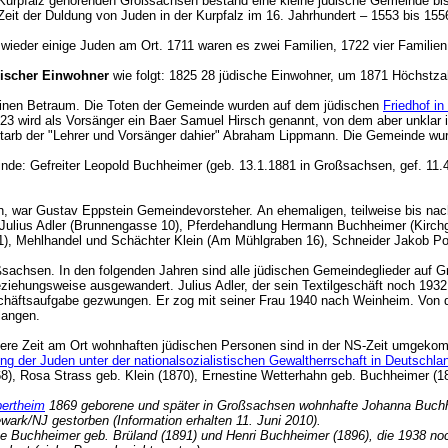
Kurpfalz gehörenden Großsachsen bestand eine kleine jüdische Gemeinde bis
Zeit der Duldung von Juden in der Kurpfalz im 16. Jahrhundert – 1553 bis 
wieder einige Juden am Ort. 1711 waren es zwei Familien, 1722 vier Familie
discher Einwohner
wie folgt: 1825 28 jüdische Einwohner, um 1871 Höchstza
einen Betraum. Die Toten der Gemeinde wurden auf dem jüdischen
Friedhof 
23 wird als Vorsänger ein Baer Samuel Hirsch genannt, von dem aber unklar is
tarb der "Lehrer und Vorsänger dahier" Abraham Lippmann. Die Gemeinde wur
inde: Gefreiter Leopold Buchheimer (geb. 13.1.1881 in Großsachsen, gef. 11.
en, war Gustav Eppstein Gemeindevorsteher.
An ehemaligen, teilweise bis n
t Julius Adler (Brunnengasse 10), Pferdehandlung Hermann Buchheimer (Kirch
1), Mehlhandel und Schächter Klein (Am Mühlgraben 16), Schneider Jakob 
sachsen. In den folgenden Jahren sind alle jüdischen Gemeindeglieder auf G
iehungsweise ausgewandert. Julius Adler, der sein Textilgeschäft noch 1932
schäftsaufgabe gezwungen. Er zog mit seiner Frau 1940 nach Weinheim. Von d
gelangen.
gere Zeit am Ort wohnhaften jüdischen Personen sind in der NS-Zeit umgek
g der Juden unter der nationalsozialistischen Gewaltherrschaft in Deutschl
8), Rosa Strass geb. Klein (1870), Ernestine Wetterhahn geb. Buchheimer (
ertheim
1869 geborene und später in Großsachsen wohnhafte Johanna Buchhe
wark/NJ gestorben (Information erhalten 11. Juni 2010).
 Buchheimer geb. Brüland (1891) und Henri Buchheimer (1896), die 1938 noch