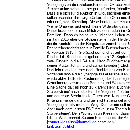
'Ich beschäftige mich schon seit einiger Zeit mit
Verlegung von drei Stolpersteinen im Oktober ver
Stolpersteine schon immer gut gefunden, 'nämlic
Dass sie sich für die Aktion in Großsachsen eins
sollen, wohnten ihre Urgroßeltern, ihre Oma und 
erinnern', sagt Kiessling. Diese betrieb hier ein
'Meine Oma war sicherlich keine Widerstandskämpfe
Daher brachte sie auch Milch zu den Juden im O
Familien. 'Dass es heute kein jüdisches Leben m
im Jahr 2015 über die Stolpersteine in der Heidelb
die ihr Kontakte an der Bergstraße vermittelten.
Rechercheergebnissen zur Familie Buchheimer ve
4. Februar 1919 in Großsachsen und ist auf dem
Kinder: Lilli Buchheimer (geboren am 12. Septemb
zwei Kindern in die USA aus. Henri Buchheimer 
seiner Mutter Johanna und seiner (zweiten) Ehefr
Dort leben auch immer noch Nachfahren von Buch
Vorfahren sowie die Synagoge in Leutershausen. A
wurde aktiv, holte die Zustimmung des Hauseigen
Gemeinderat vertretenen Parteien und Wählerverei
Eine Sache galt es noch zu klären: Henri Buchheim
Stolpersteine' nach, ob dies der Vorgabe - 'letzt
und der erste Schritt in die Flucht war. Künstle
Kriterium werde ganz und gar nicht streng gehandh
Verlegung nichts mehr im Weg. Der Termin soll i
Aber nach dem letzten RNZ-Artikel zum Thema hätt
Stolpersteine': Dem Wunsch von Kiessling, dass D
FiInfo: Wer Jeannet-Susann Kiessling bei der Akti
jeannet.kiessling@hotmail.de
schreiben."
Link zum Artikel