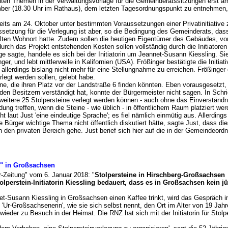
nten Themen in der Verwaltungsvorlage für die Gemeinderatssitzungen erst am
er (18.30 Uhr im Rathaus), dem letzten Tagesordnungspunkt zu entnehmen, 
reits am 24. Oktober unter bestimmten Voraussetzungen einer Privatinitiative 
setzung für die Verlegung ist aber, so die Bedingung des Gemeinderats, dass
en Wohnort hatte. Zudem sollen die heutigen Eigentümer des Gebäudes, vor 
h das Projekt entstehenden Kosten sollen vollständig durch die Initiatoren 
 sagte, handele es sich bei der Initiatorin um Jeannet-Susann Kiessling. Sie
, und lebt mittlerweile in Kalifornien (USA). Frößinger bestätigte die Initiat
llerdings bislang nicht mehr für eine Stellungnahme zu erreichen. Frößinger 
rlegt werden sollen, gelebt habe.
ine, die ihren Platz vor der Landstraße 6 finden könnten. Eben vorausgesetz
 den Besitzern verständigt hat, konnte der Bürgermeister nicht sagen. In Schr
 weitere 25 Stolpersteine verlegt werden können - auch ohne das Einverständ
ng treffen, wenn die Steine - wie üblich - in öffentlichem Raum platziert wer
laut Just 'eine eindeutige Sprache'; es fiel nämlich einmütig aus. Allerdings i
Bürger wichtige Thema nicht öffentlich diskutiert hätte, sagte Just, dass d
den privaten Bereich gehe. Just berief sich hier auf die in der Gemeindeordnu
e" in Großsachsen
r-Zeitung" vom 6. Januar 2018: "
Stolpersteine in Hirschberg-Großsachsen
olperstein-Initiatorin Kiessling bedauert, dass es in Großsachsen kein 
-Susann Kiessling in Großsachsen einen Kaffee trinkt, wird das Gespräch i
 'Ur-Großsachsenerin', wie sie sich selbst nennt, den Ort im Alter von 19 Jah
er wieder zu Besuch in der Heimat. Die RNZ hat sich mit der Initiatorin für Sto