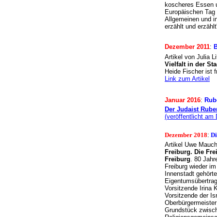
koscheres Essen u
Europäischen Tag 
Allgemeinen und i
erzählt und erzäh
Dezember 2011
:
B
Artikel von Julia 
Vielfalt in der Sta
Heide Fischer ist 
Link zum Artikel
Januar 2016
:
Rube
Der Judaist Rube
(veröffentlicht am
Dezember 2018
:
Di
Artikel Uwe Mauch
Freiburg. Die Fr
Freiburg
. 80 Jahr
Freiburg wieder i
Innenstadt gehörte
Eigentumsübertragu
Vorsitzende Irina
Vorsitzende der I
Oberbürgermeister 
Grundstück zwisch