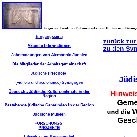
Segnende Hände der Kohanim auf einem Grabstein in Baisin
Eingangsseite
zurück zur
Aktuelle Informationen
zu den Sy
Jahrestagungen von Alemannia Judaica
Die Mitglieder der Arbeitsgemeinschaft
Jüdische
Friedhöfe
Jüdi
(Frühere und bestehende)
Synagogen
Übersicht: Jüdische Kulturdenkmale in der
Hinwei
Region
Gemei
Bestehende jüdische Gemeinden in der Region
W
und die
Jüdische Museen
Gesch
FORSCHUNGS-
PROJEKTE
Literatur und Presseartikel