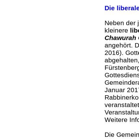
Die libera
Neben der 
kleinere
li
Chawurah 
angehört. 
2016). Got
abgehalten,
Fürstenber
Gottesdiens
Gemeinderab
Januar 2017
Rabbinerko
veranstalt
Veranstalt
Weitere In
Die Gemei