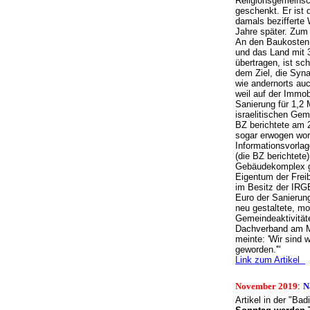
Religionsgemeinsch
geschenkt. Er ist
damals bezifferte
Jahre später. Zu
An den Baukosten v
und das Land mit 
übertragen, ist sc
dem Ziel, die Syn
wie andernorts au
weil auf der Immob
Sanierung für 1,2 M
israelitischen Gem
BZ berichtete am 2
sogar erwogen word
Informationsvorlag
(die BZ berichtete
Gebäudekomplex ge
Eigentum der Frei
im Besitz der IRG
Euro der Sanierun
neu gestaltete, mo
Gemeindeaktivität
Dachverband am Mi
meinte: 'Wir sind 
geworden.'"
Link zum Artikel
November 2019
:
N
Artikel in der "Ba