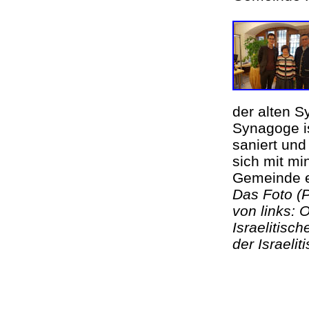
der alten S
Synagoge is
saniert und 
sich mit m
Gemeinde e
Das Foto (P
von links: 
Israelitisc
der Israel