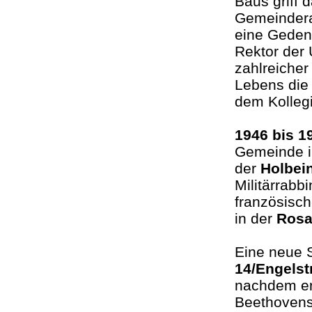
Baus griff
Gemeinderat
eine Gedenk
Rektor der 
zahlreicher
Lebens die
dem Kollegi
1946
bis 1
Gemeinde i
der
Holbei
Militärrabb
französisc
in der
Rosa
Eine neue
14/Engelst
nachdem er
Beethovens