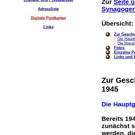
Zur
Seite 
Synagogen
Adressliste
Digitale Postkarten
Übersicht
Links
Zur Geschi
-
Die Haup
-
Die liber
Fotos
Einzelne P
Links und L
Zur Gesc
1945
Die Haupt
Bereits 194
zunächst s
werden, di