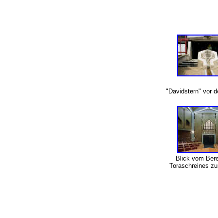
"Davidstern" vor 
Blick vom Ber
Toraschreines z