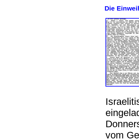
Die
Einwei
Israeli
eingela
Donners
vom Ge