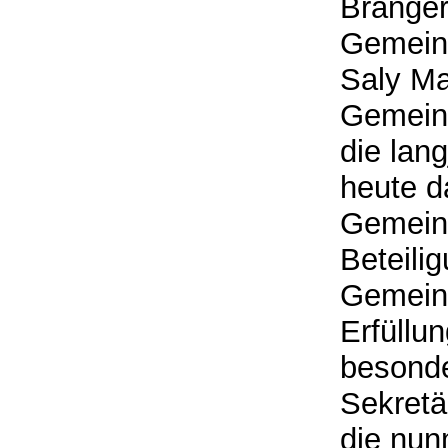
Branger
Gemeind
Saly Ma
Gemeind
die lan
heute da
Gemein
Beteilig
Gemeind
Erfüllu
besonde
Sekretär
die nun