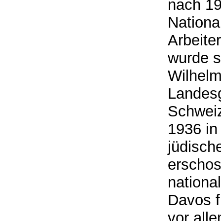
nach 19
Nationa
Arbeite
wurde s
Wilhelm
Landesg
Schweiz
1936 in
jüdisch
erschos
nationa
Davos f
vor all