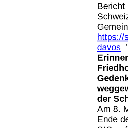
Bericht
Schweiz
Gemeind
https:/
davos
Erinne
Friedho
Gedenk
weggew
der Sc
Am 8. M
Ende de