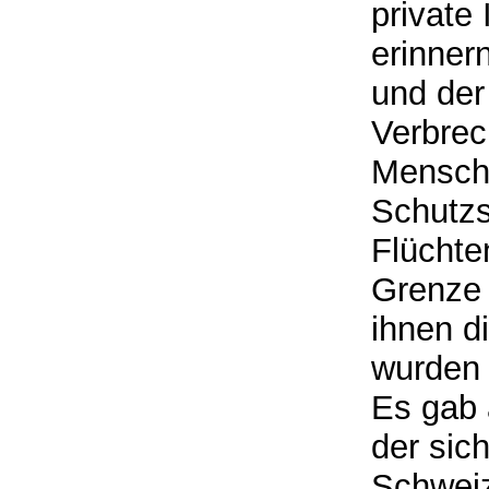
private 
erinner
und der
Verbrec
Mensche
Schutzs
Flüchte
Grenze
ihnen d
wurden 
Es gab 
der sic
Schweiz