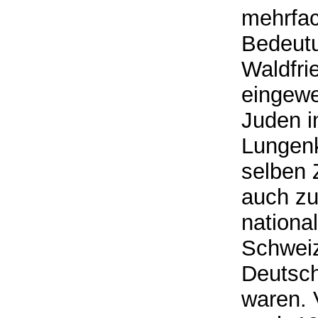
mehrfac
Bedeutu
Waldfri
eingewe
Juden i
Lungenk
selben 
auch z
nationa
Schweiz
Deutsch
waren. 