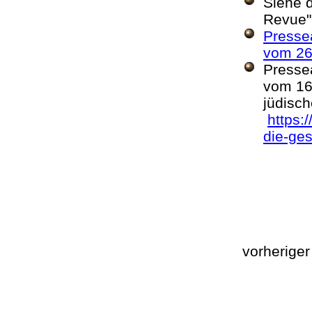
Siehe 
Revue"
Pressea
vom 26
Pressea
vom 16.
jüdisch
https:
die-ge
vorherige