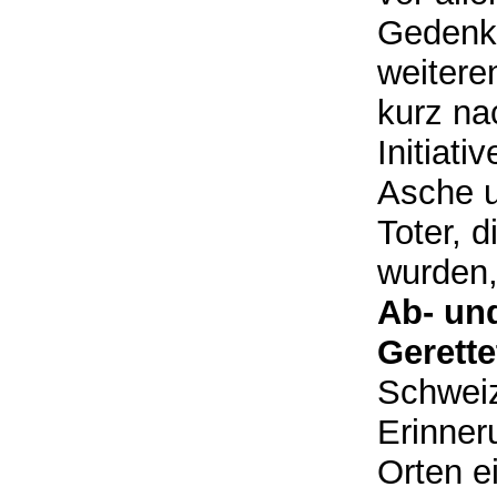
Gedenks
weitere
kurz na
Initiat
Asche u
Toter, 
wurden,
Ab- un
Gerette
Schweiz 
Erinner
Orten e