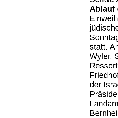
Ablauf
Einweih
jüdisch
Sonntag
statt. A
Wyler, 
Ressort
Friedho
der Isr
Präside
Landam
Bernhei