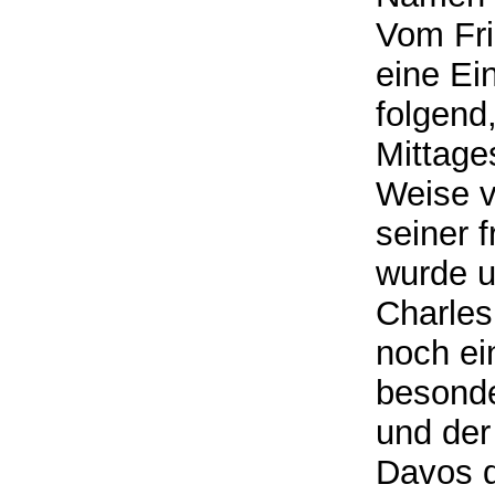
Vom Fri
eine Ei
folgen
Mittage
Weise v
seiner f
wurde u
Charles
noch ei
besonde
und der
Davos 