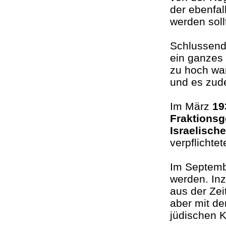
der ebenfa
werden soll
Schlussendl
ein ganzes 
zu hoch war
und es zude
Im März
19
Fraktions
Israelisc
verpflichte
Im Septem
werden. Inz
aus der Zei
aber mit d
jüdischen 