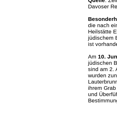
Quelle
: Zei
Davoser Rev
Besonderh
die nach e
Heilstätte
jüdischem 
ist vorhan
Am
10. Jun
jüdischen B
sind am 2. 
wurden zunä
Lauterbrunn
ihrem Grab
und Überfü
Bestimmun