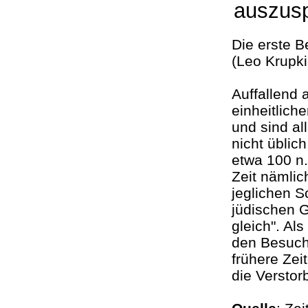
auszus
Die erste B
(Leo Krupki
Auffallend 
einheitlich
und sind al
nicht üblic
etwa 100 n.
Zeit nämlic
jeglichen S
jüdischen G
gleich". Al
den Besuche
frühere Zei
die Verstor