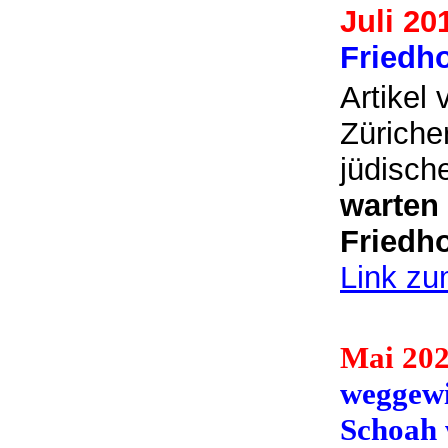
Juli 20
Friedho
Artikel
Züriche
jüdisch
warten 
Friedh
Link zu
Mai 20
weggewi
Schoah 