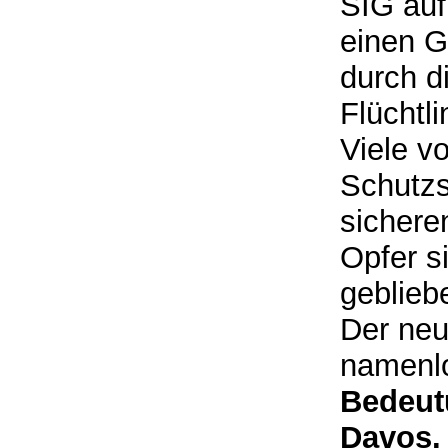
SIG auf
einen G
durch 
Flüchtl
Viele vo
Schutzs
sichere
Opfer s
gebliebe
Der neu
namenl
Bedeut
Davos