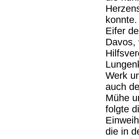
Herzens
konnte.
Eifer d
Davos, 
Hilfsver
Lungenk
Werk un
auch de
Mühe u
folgte 
Einweih
die in 