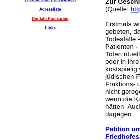
Zur Geschi
(Quelle:
htt
Adressliste
Digitale Postkarten
Erstmals w
Links
gebeten, da
Todesfälle 
Patienten -
Toten ritue
oder in ihr
kostspielig
jüdischen F
Fraktions- 
nicht gere
wenn die K
hätten. Auc
dagegen.
Petition u
Friedhofes