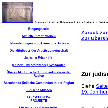
Segnende Hände der Kohanim auf einem Grabstein in Baisin
Eingangsseite
Zurück zur
Aktuelle Informationen
Zur Übersi
Jahrestagungen von Alemannia Judaica
Die Mitglieder der Arbeitsgemeinschaft
Jüdische
Friedhöfe
(Frühere und bestehende)
Synagogen
Übersicht: Jüdische Kulturdenkmale in der
Zur jüdi
Region
Bestehende jüdische Gemeinden in der Region
Siehe
Seit
Jüdische Museen
19. Jahrhu
FORSCHUNGS-
PROJEKTE
Literatur und Presseartikel