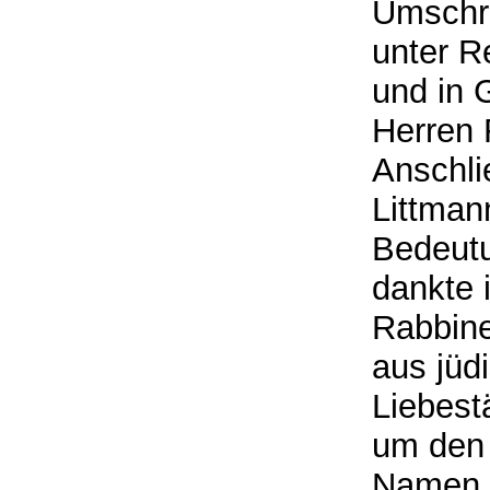
Umschre
unter R
und in 
Herren 
Anschli
Littman
Bedeutu
dankte 
Rabbine
aus jüd
Liebestä
um den 
Namen 