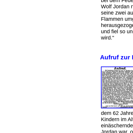
bei dem Feue
Wolf Jordan 
seine zwei a
Flammen umg
herausgezoge
und fiel so u
wird."
Aufruf zur
dem 62 Jahr
Kindern im Al
einäschernde
Jordan war, o