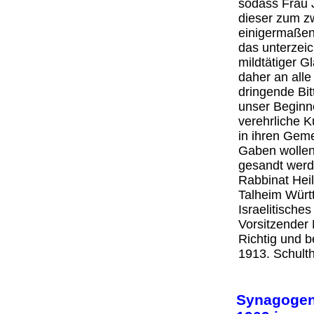
sodass Frau 
dieser zum z
einigermaßen 
das unterzeic
mildtätiger 
daher an alle
dringende Bi
unser Beginne
verehrliche 
in ihren Gem
Gaben wollen
gesandt werd
Rabbinat Hei
Talheim Würt
Israelitische
Vorsitzender
Richtig und b
1913. Schul
Synagogenv