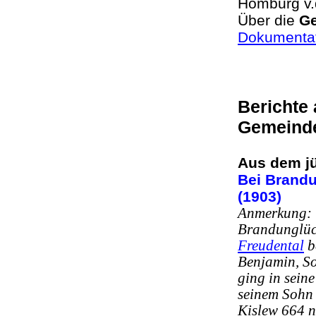
Homburg v.
Über die
Ge
Dokumentat
Berichte
Gemeind
Aus dem j
Bei Brandu
(1903)
Anmerkung: W
Brandunglüc
Freudental
be
Benjamin, So
ging in sein
seinem Sohn 
Kislew 664 n