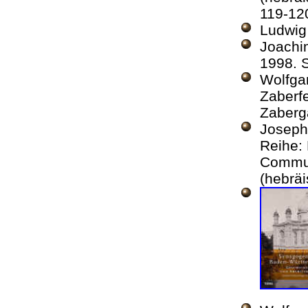
119-1
Ludwi
Joach
1998. S
Wolfg
Zaberfe
Zaberg
Josep
Reihe: 
Communi
(hebrä