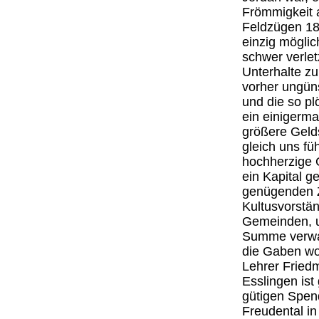
Frömmigkeit 
Feldzügen 186
einzig mögli
schwer verlet
Unterhalte zu
vorher ungün
und die so pl
ein einigerma
größere Geld
gleich uns fü
hochherzige 
ein Kapital g
genügenden Zi
Kultusvorstä
Gemeinden, u
Summe verwalt
die Gaben wol
Lehrer Fried
Esslingen ist
gütigen Spen
Freudental i