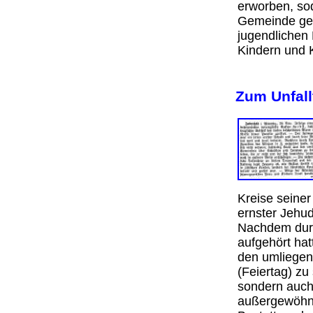
erworben, so
Gemeinde gez
jugendlichen
Kindern un
Zum Unfal
Kreise seiner
ernster Jehud
Nachdem durc
aufgehört hat
den umliege
(Feiertag) zu 
sondern auch
außergewöhnl