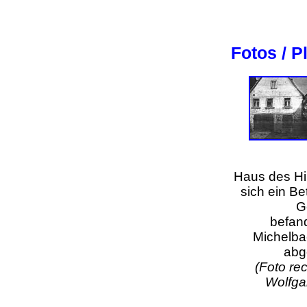
Fotos / P
Haus des Hi
sich ein Be
G
befan
Michelba
abg
(Foto re
Wolfga