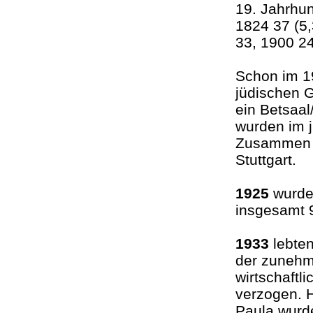
19. Jahrhun
1824 37 (5
33, 1900 24
Schon im 19
jüdischen
ein Betsaa
wurden im 
Zusammen m
Stuttgart.
1925
wurden
insgesamt 
1933
lebten
der zunehm
wirtschaftl
verzogen. 
Paula wurd