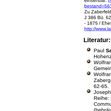
einsehbar:
h
bestand=56
Zu Zaberfel
J 386 Bü. 6
- 1875 / Ehe
http://www.l
Literatu
Paul
S
Hohenz
Wolfr
Gemein
Wolfr
Zabergä
62-65
Josep
Reihe: 
Communi
(hebrä