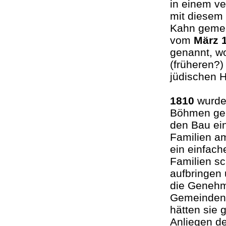
in einem v
mit diesem
Kahn gemei
vom
März 
genannt, wo
(früheren?)
jüdischen 
1810
wurde 
Böhmen ge
den Bau ei
Familien am
ein einfac
Familien sc
aufbringen
die Genehm
Gemeinden 
hätten sie 
Anliegen d