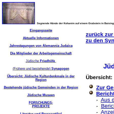
Segnende Hände der Kohanim auf einem Grabstein in Baisin
Eingangsseite
zurück zur
Aktuelle Informationen
zu den Sy
Jahrestagungen von Alemannia Judaica
Die Mitglieder der Arbeitsgemeinschaft
Jüdische
Friedhöfe
Jüd
(Frühere und bestehende)
Synagogen
Übersicht: Jüdische Kulturdenkmale in der
Übersicht:
Region
Zur Ge
Bestehende jüdische Gemeinden in der Region
Berich
Jüdische Museen
-
Aus 
FORSCHUNGS-
-
Beri
PROJEKTE
-
Anzei
Literatur und Presseartikel