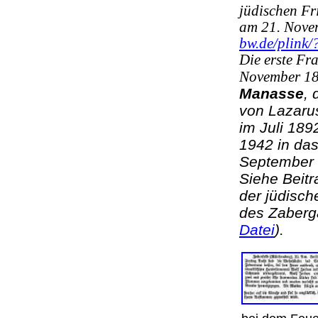
jüdischen Fr
am 21. Nove
bw.de/plink
Die erste Fr
November 18
Manasse
, 
von Lazaru
im Juli 189
1942 in das
September
Siehe Beitr
der jüdisch
des Zaberg
Datei
)
.