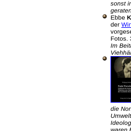
sonst i
gerat
Ebbe
K
der
Wi
vorges
Fotos.
Im Beit
Viehhä
die Nor
Umwelt,
Ideolog
waren 