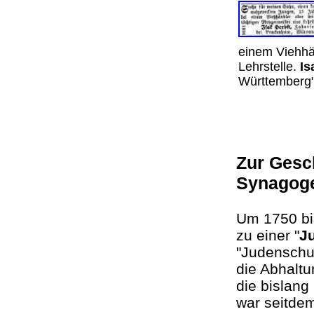
einem Viehhä
Lehrstelle.
Is
Württemberg
Zur Gesch
Synagog
Um
1750 b
zu einer "
J
"Judenschul
die Abhaltu
die bislang
war seitdem