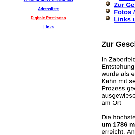
Zur Ge
Adressliste
Fotos 
Digitale Postkarten
Links 
Links
Zur Gesc
In
Zaberfel
Entstehung 
wurde als e
Kahn mit s
Prozess ge
ausgewiese
am Ort.
Die höchst
um 1786 mi
erreicht. A