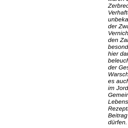
Zerbrec
Verhaft
unbeka
der Zwa
Vernic
den Zab
besond
hier da
beleuch
der Ge
Warsch
es auch
im Jor
Gemeins
Lebens
Rezepti
Beitra
dürfen