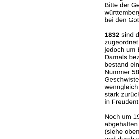
Bitte der 
württember
bei den Go
1832
sind d
zugeordnet
jedoch um 
Damals be
bestand ein
Nummer 58;
Geschwiste
wenngleich 
stark zurü
in Freuden
Noch um 19
abgehalten.
(siehe oben
und durch s