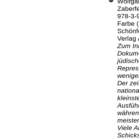
Wolfg
Zaberfe
978-3-9
Farbe (
Schönf
Verlag 
Zum Inh
Dokume
jüdisch
Repress
wenigen
Der zei
nationa
kleinst
Ausfüh
während
meisten
Viele A
Schicks