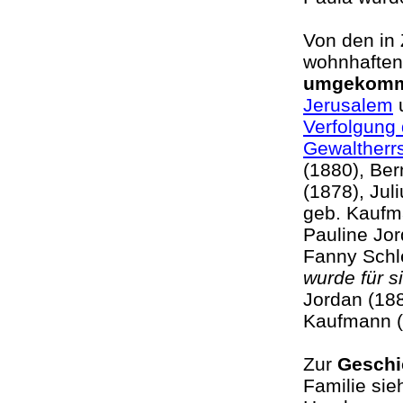
Von den in 
wohnhaften
umgekom
Jerusalem
u
Verfolgung 
Gewaltherr
(1880), Ber
(1878), Jul
geb. Kaufm
Pauline Jor
Fanny Schl
wurde für s
Jordan (188
Kaufmann (
Zur
Geschi
Familie si