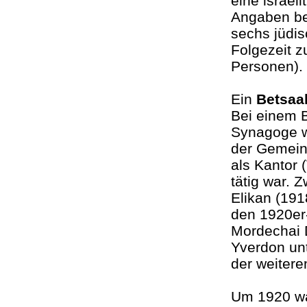
eine israe
Angaben bei
sechs jüdis
Folgezeit z
Personen)
Ein
Betsaa
Bei einem B
Synagoge wu
der Gemein
als Kantor 
tätig war.
Elikan (191
den 1920er
Mordechai D
Yverdon unt
der weiter
Um 1920 w