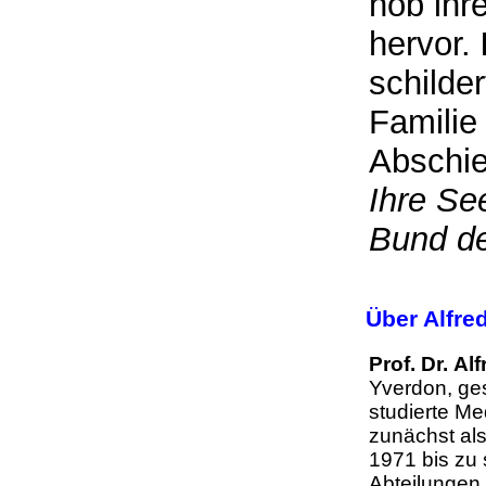
hob ihr
hervor.
schilde
Familie
Abschi
Ihre Se
Bund d
Über Alfre
Prof. Dr. A
Yverdon, ges
studierte Me
zunächst als
1971 bis zu 
Abteilungen 