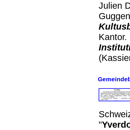
Julien 
Guggen
Kultus
Kantor.
Institu
(Kassie
Gemeindeb
Schweiz
"
Yverd