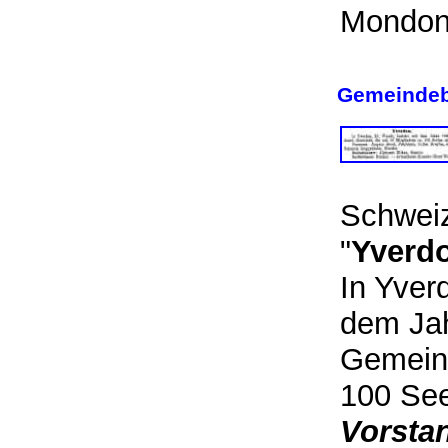
Mondon
Gemeindeb
Schweiz
"
Yverd
In Yver
dem Jah
Gemeind
100 See
Vorsta