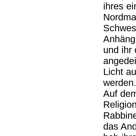
ihres e
Nordman
Schwest
Anhängl
und ihr 
angedei
Licht au
werden
Auf dem
Religio
Rabbine
das And