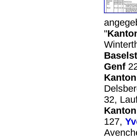
angege
"
Kanton
Wintert
Basels
Genf
22
Kanton
Delsber
32, Lau
Kanton
127,
Yv
Avenche