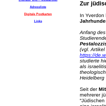
Zur jüdi
Adressliste
Digitale Postkarten
In Yverdon 
Jahrhunde
Links
Anfang des 
Studierend
Pestalozzi
(vgl. Artikel
https://de.
studierte h
als israeli
theologisch
Heidelberg
Seit der
Mi
mehrerer j
"Jüdischen 