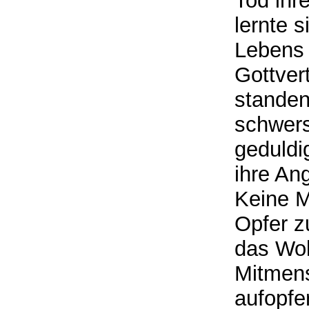
Tod ihr
lernte s
Lebens 
Gottvert
standen 
schwers
geduldig
ihre An
Keine M
Opfer z
das Woh
Mitmens
aufopfe