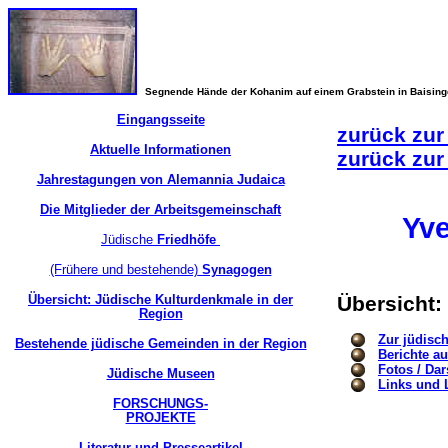
Segnende Hände der Kohanim auf einem Grabstein in Baisin
Eingangsseite
zurück zur
Aktuelle Informationen
zurück zur
Jahrestagungen von Alemannia Judaica
Die Mitglieder der Arbeitsgemeinschaft
Yv
Jüdische
Friedhöfe
(Frühere und bestehende)
Synagogen
Übersicht: Jüdische Kulturdenkmale in der
Übersicht:
Region
Zur jüdisc
Bestehende jüdische Gemeinden in der Region
Berichte a
Fotos / Dar
Jüdische Museen
Links und L
FORSCHUNGS-
PROJEKTE
Literatur und Presseartikel