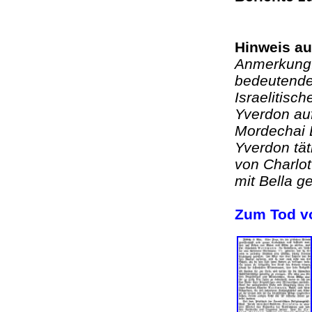
Hinweis au
Anmerkung:
bedeutende
Israelitisc
Yverdon au
Mordechai D
Yverdon tät
von Charlot
mit Bell
Zum Tod v